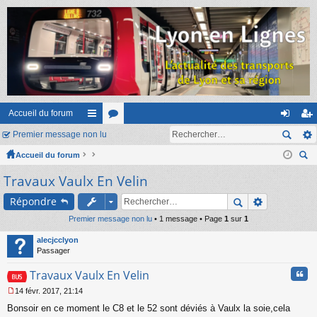
Accueil du forum
Premier message non lu
ac
or
on
ns
Accueil du forum
co
u
ne
cri
ec
Travaux Vaulx En Velin
ur
m
xi
pti
her
ci
s
on
on
Répondre
ch
er
Premier message non lu
s
• 1 message • Page
1
sur
1
alecjcclyon
Passager
Cita
Travaux Vaulx En Velin
14 févr. 2017, 21:14
M
Bonsoir en ce moment le C8 et le 52 sont déviés à Vaulx la soie,cela
e