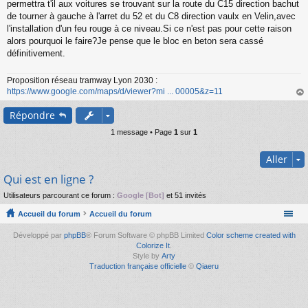
s
permettra t'il aux voitures se trouvant sur la route du C15 direction bachut
s
de tourner à gauche à l'arret du 52 et du C8 direction vaulx en Velin,avec
a
l'installation d'un feu rouge à ce niveau.Si ce n'est pas pour cette raison
g
alors pourquoi le faire?Je pense que le bloc en beton sera cassé
e
définitivement.
n
o
n
Proposition réseau tramway Lyon 2030 :
l
https://www.google.com/maps/d/viewer?mi ... 00005&z=11
u
au
Répondre
t
1 message • Page
1
sur
1
Aller
Qui est en ligne ?
Utilisateurs parcourant ce forum :
Google [Bot]
et 51 invités
Accueil du forum
Accueil du forum
Développé par
phpBB
® Forum Software © phpBB Limited
Color scheme created with
Colorize It
.
Style by
Arty
Traduction française officielle
©
Qiaeru