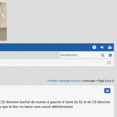
R
A
on
ns
Q
ne
cri
xi
pti
on
on
Premier message non lu
• 1 message • Page
1
sur
1
Citati
C15 direction bachut de tourner à gauche à l'arret du 52 et du C8 direction
se que le bloc en beton sera cassé définitivement.