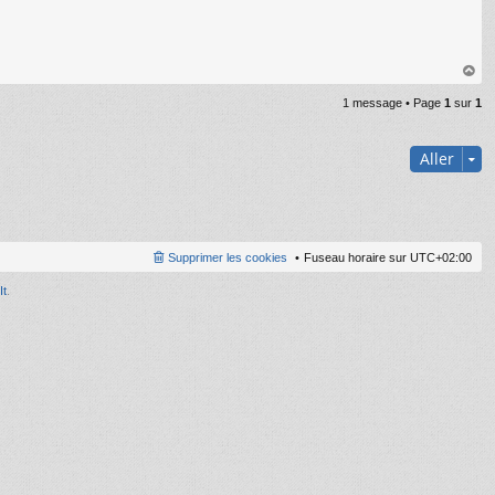
au
1 message • Page
1
sur
1
t
Aller
Supprimer les cookies
Fuseau horaire sur
UTC+02:00
It
.