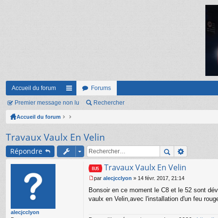
Accueil du forum
Forums
Premier message non lu
ac
Rechercher
Accueil du forum
co
ur
Travaux Vaulx En Velin
ci
Répondre
s
Travaux Vaulx En Velin
par
alecjcclyon
»
14 févr. 2017, 21:14
M
Bonsoir en ce moment le C8 et le 52 sont dévié
e
s
vaulx en Velin,avec l'installation d'un feu ro
s
alecjcclyon
a