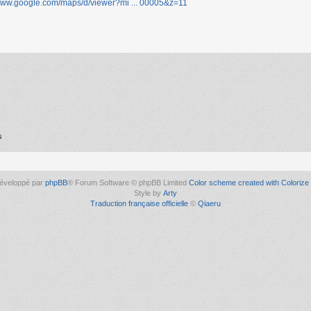
/www.google.com/maps/d/viewer?mi ... 00005&z=11
s
éveloppé par
phpBB
® Forum Software © phpBB Limited
Color scheme created with Colorize 
Style by
Arty
Traduction française officielle
©
Qiaeru