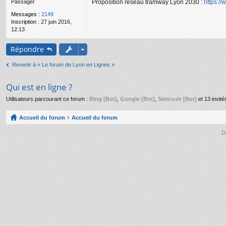
Proposition réseau tramway Lyon 2030 :
https:/
Passager
g
e
Messages :
2149
n
Inscription :
27 juin 2016,
o
12:13
n
l
u
Répondre
Revenir à « Le forum de Lyon en Lignes »
Qui est en ligne ?
Utilisateurs parcourant ce forum :
Bing [Bot]
,
Google [Bot]
,
Semrush [Bot]
et 13 invité
Accueil du forum
Accueil du forum
D