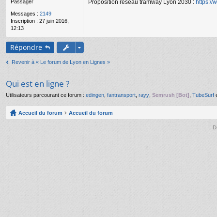
Proposition réseau tramway Lyon 2030 :
https:/
Passager
g
e
Messages :
2149
n
Inscription :
27 juin 2016,
o
12:13
n
l
u
Répondre
Revenir à « Le forum de Lyon en Lignes »
Qui est en ligne ?
Utilisateurs parcourant ce forum :
edingen
,
fantransport
,
rayy
,
Semrush [Bot]
,
TubeSurf
e
Accueil du forum
Accueil du forum
D