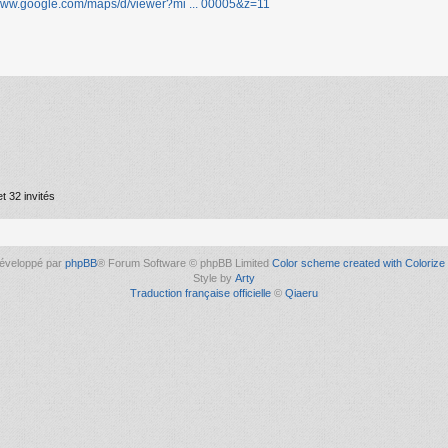
/www.google.com/maps/d/viewer?mi ... 00005&z=11
t 32 invités
éveloppé par
phpBB
® Forum Software © phpBB Limited
Color scheme created with Colorize 
Style by
Arty
Traduction française officielle
©
Qiaeru