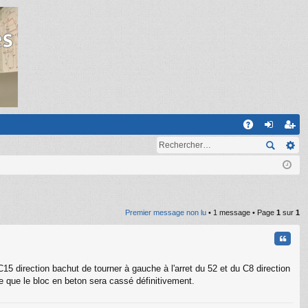
R
A
on
ns
Q
ne
cri
xi
pti
on
on
Premier message non lu
• 1 message • Page
1
sur
1
Citati
C15 direction bachut de tourner à gauche à l'arret du 52 et du C8 direction
se que le bloc en beton sera cassé définitivement.