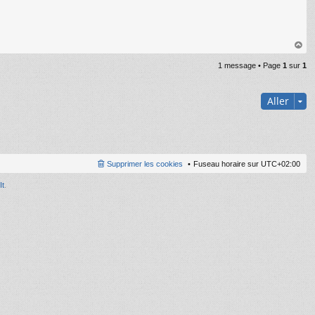
au
1 message • Page
1
sur
1
t
Aller
Supprimer les cookies
Fuseau horaire sur
UTC+02:00
It
.