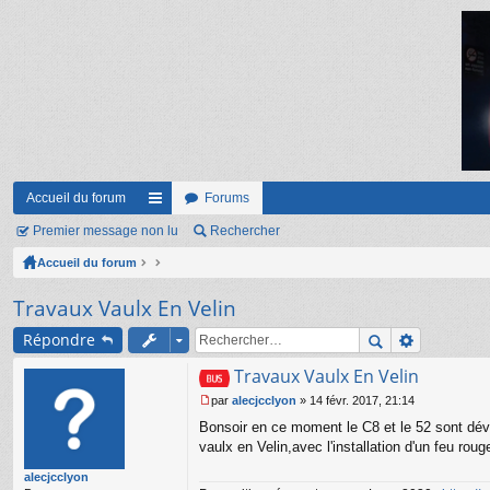
Accueil du forum
Forums
Premier message non lu
ac
Rechercher
Accueil du forum
co
ur
Travaux Vaulx En Velin
ci
Répondre
s
Travaux Vaulx En Velin
par
alecjcclyon
»
14 févr. 2017, 21:14
M
Bonsoir en ce moment le C8 et le 52 sont dévié
e
s
vaulx en Velin,avec l'installation d'un feu ro
s
alecjcclyon
a