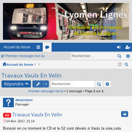
Accueil du forum
Premier message non lu
ac
or
on
ns
Accueil du forum
co
u
ne
cri
ec
Travaux Vaulx En Velin
ur
m
xi
pti
her
ci
s
on
on
Répondre
ch
er
Premier message non lu
s
• 1 message • Page
1
sur
1
alecjcclyon
Passager
Cita
Travaux Vaulx En Velin
14 févr. 2017, 21:14
M
Bonsoir en ce moment le C8 et le 52 sont déviés à Vaulx la soie,cela
e