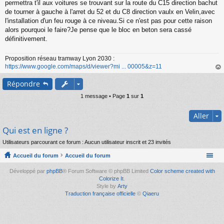
s
permettra t'il aux voitures se trouvant sur la route du C15 direction bachut
s
de tourner à gauche à l'arret du 52 et du C8 direction vaulx en Velin,avec
a
l'installation d'un feu rouge à ce niveau.Si ce n'est pas pour cette raison
g
alors pourquoi le faire?Je pense que le bloc en beton sera cassé
e
définitivement.
n
o
n
Proposition réseau tramway Lyon 2030 :
l
https://www.google.com/maps/d/viewer?mi ... 00005&z=11
u
au
Répondre
t
1 message • Page
1
sur
1
Aller
Qui est en ligne ?
Utilisateurs parcourant ce forum : Aucun utilisateur inscrit et 23 invités
Accueil du forum
Accueil du forum
Développé par
phpBB
® Forum Software © phpBB Limited
Color scheme created with
Colorize It
.
Style by
Arty
Traduction française officielle
©
Qiaeru