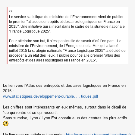
s
s
a
g
Le service statistique du ministère de l’Environnement vient de publier
e
le premier "atlas des entrepôts et des aires logistiques en France en
n
2015". Une initiative qui s’inscrit dans le cadre de la stratégie nationale
o
"France Logistique 2025".
n
l
Pour atteindre son but, il n’est pas inutile de savoir d’où l’on part... Le
u
ministère de l’Environnement, de l’Énergie et de la Mer, qui a lancé
juillet 2015 la stratégie nationale "France Logistique 2025", a décidé de
procéder à un état des lieux. Il publie pour cela le premier "atlas des
entrepôts et des aires logistiques en France en 2015".
Le lien vers l'Atlas des entrepôts et des aires logistiques en France en
2015 :
www.statistiques.developpement-durable. ... tiques.pdf
Les chiffres sont intéressants en eux mêmes, surtout dans le détail de
"ce qui rentre et ce qui ressort".
Sans surprise, Lyon / Lyon Est constitue un des centres les plus actifs.
Un lien vers un article qui en parle :
http://www.actu-transport-logistique.fr