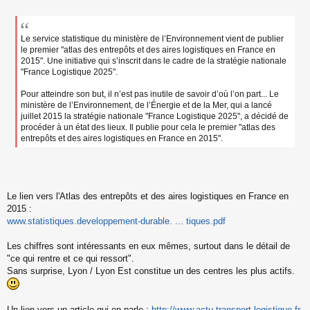
s
s
a
g
Le service statistique du ministère de l’Environnement vient de publier
e
le premier "atlas des entrepôts et des aires logistiques en France en
n
2015". Une initiative qui s’inscrit dans le cadre de la stratégie nationale
o
"France Logistique 2025".
n
l
Pour atteindre son but, il n’est pas inutile de savoir d’où l’on part... Le
u
ministère de l’Environnement, de l’Énergie et de la Mer, qui a lancé
juillet 2015 la stratégie nationale "France Logistique 2025", a décidé de
procéder à un état des lieux. Il publie pour cela le premier "atlas des
entrepôts et des aires logistiques en France en 2015".
Le lien vers l'Atlas des entrepôts et des aires logistiques en France en
2015 :
www.statistiques.developpement-durable. ... tiques.pdf
Les chiffres sont intéressants en eux mêmes, surtout dans le détail de
"ce qui rentre et ce qui ressort".
Sans surprise, Lyon / Lyon Est constitue un des centres les plus actifs.
Un lien vers un article qui en parle :
http://www.actu-transport-logistique.fr