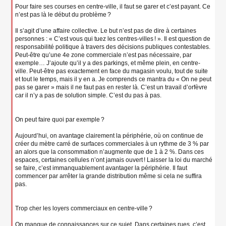
Pour faire ses courses en centre-ville, il faut se garer et c’est payant. Ce
n’est pas là le début du problème ?
Il s’agit d’une affaire collective. Le but n’est pas de dire à certaines
personnes : « C’est vous qui tuez les centres-villes ! ». Il est question de
responsabilité politique à travers des décisions publiques contestables.
Peut-être qu’une 4e zone commerciale n’est pas nécessaire, par
exemple… J’ajoute qu’il y a des parkings, et même plein, en centre-
ville. Peut-être pas exactement en face du magasin voulu, tout de suite
et tout le temps, mais il y en a. Je comprends ce mantra du « On ne peut
pas se garer » mais il ne faut pas en rester là. C’est un travail d’orfèvre
car il n’y a pas de solution simple. C’est du pas à pas.
On peut faire quoi par exemple ?
Aujourd’hui, on avantage clairement la périphérie, où on continue de
créer du mètre carré de surfaces commerciales à un rythme de 3 % par
an alors que la consommation n’augmente que de 1 à 2 %. Dans ces
espaces, certaines cellules n’ont jamais ouvert ! Laisser la loi du marché
se faire, c’est immanquablement avantager la périphérie. Il faut
commencer par arrêter la grande distribution même si cela ne suffira
pas.
Trop cher les loyers commerciaux en centre-ville ?
On manque de connaissances sur ce sujet. Dans certaines rues, c’est