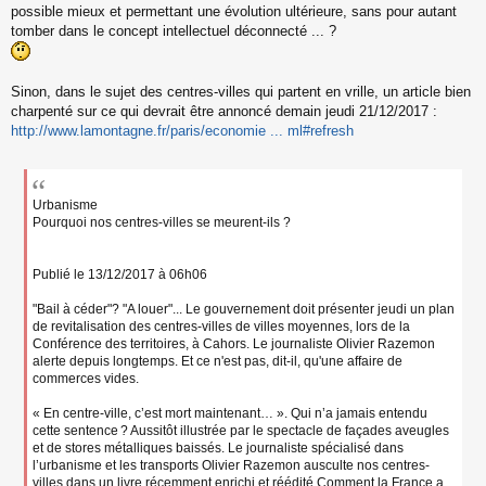
possible mieux et permettant une évolution ultérieure, sans pour autant
tomber dans le concept intellectuel déconnecté ... ?
Sinon, dans le sujet des centres-villes qui partent en vrille, un article bien
charpenté sur ce qui devrait être annoncé demain jeudi 21/12/2017 :
http://www.lamontagne.fr/paris/economie ... ml#refresh
Urbanisme
Pourquoi nos centres-villes se meurent-ils ?
Publié le 13/12/2017 à 06h06
"Bail à céder"? "A louer"... Le gouvernement doit présenter jeudi un plan
de revitalisation des centres-villes de villes moyennes, lors de la
Conférence des territoires, à Cahors. Le journaliste Olivier Razemon
alerte depuis longtemps. Et ce n'est pas, dit-il, qu'une affaire de
commerces vides.
« En centre-ville, c’est mort maintenant… ». Qui n’a jamais entendu
cette sentence ? Aussitôt illustrée par le spectacle de façades aveugles
et de stores métalliques baissés. Le journaliste spécialisé dans
l’urbanisme et les transports Olivier Razemon ausculte nos centres-
villes dans un livre récemment enrichi et réédité Comment la France a