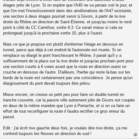
s
étages près de Lyon. Si on espère que l'A45 ne va jamais voir le jour, et
s
que l'on met l'investissement dans des améliorations de l'A47 existante,
a
une section à deux étages pourrait servir à Givors, à partir de la rive
g
droite du Rhône en direction de Saint-Étienne, et jusqu'au moins le rond
e
point à côté du CC Carrefour, sortie 9.3. Ce serait mieux si cela se
n
o
prolongeait jusqu'à la prochaine sortie 10, plus à l'ouest.
n
l
Mais ce que je propose est plutôt d'enfermer l'étage en dessous en
u
tunnel, parce que déjà à cet endroit-là l'autoroute est murée. Si on
remplace ou élargit le pont franchissant le Rhône, il parait qu'il y a
suffisamment de la place sur la rive droite et jusqu'au prochain pont pour
une section courte à 6 voies avant que la route en direction ouest se
couche en dessous de l'autre. D'ailleurs, l'herbe qui reste là-bas sur les
bords de la route est certainement pas une coïncidence. Je pense qu'un
élargissement du pont devait toujours être prévu.
Mieux encore, on creuse un petit peu pour faire un double tunnel en
tranche couverte, car la pauvre ville autrement jolie de Givors est coupée
en deux de la même manière que Lyon à Perrache, et si on va faire un
effort de tout reconfigurer la route il faudra rectifier ce gros erreur du
passé.
Edit : j'ai écrit rive gauche deux fois, je voulais dire rive droite, ça me
confond toujours les fleuves en direction du sud !