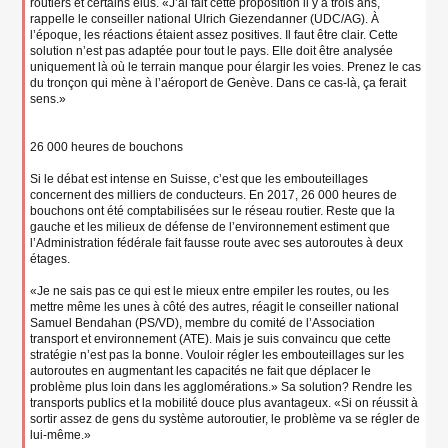
routiers et certains élus. «J’ai fait cette proposition il y a trois ans,
rappelle le conseiller national Ulrich Giezendanner (UDC/AG). À
l’époque, les réactions étaient assez positives. Il faut être clair. Cette
solution n’est pas adaptée pour tout le pays. Elle doit être analysée
uniquement là où le terrain manque pour élargir les voies. Prenez le cas
du tronçon qui mène à l’aéroport de Genève. Dans ce cas-là, ça ferait
sens.»
26 000 heures de bouchons
Si le débat est intense en Suisse, c’est que les embouteillages
concernent des milliers de conducteurs. En 2017, 26 000 heures de
bouchons ont été comptabilisées sur le réseau routier. Reste que la
gauche et les milieux de défense de l’environnement estiment que
l’Administration fédérale fait fausse route avec ses autoroutes à deux
étages.
«Je ne sais pas ce qui est le mieux entre empiler les routes, ou les
mettre même les unes à côté des autres, réagit le conseiller national
Samuel Bendahan (PS/VD), membre du comité de l’Association
transport et environnement (ATE). Mais je suis convaincu que cette
stratégie n’est pas la bonne. Vouloir régler les embouteillages sur les
autoroutes en augmentant les capacités ne fait que déplacer le
problème plus loin dans les agglomérations.» Sa solution? Rendre les
transports publics et la mobilité douce plus avantageux. «Si on réussit à
sortir assez de gens du système autoroutier, le problème va se régler de
lui-même.»