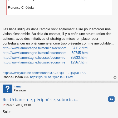
Florence Chédotal
Les liens indiqués dans l'article sont également à lire pour amorcer une
vision d'ensemble. Au dela du constat, il y a enfin une structuration des
actions, avec des initiatives et stratégies mises en place, pour
contrebalancer un phénomène encore trop présenté comme inéluctable...
http://www.lamontagne.fr/moulins/econom ... 67112.html
http://www.lamontagne.fr/moulins/econom ... 39745.html
http://www.lamontagne.fr/ussel/economie ... 75633.html
http://www.lamontagne.fr/ussel/economie ... 12567.html
https://www.youtube.com/channel/UC99xju ... J1jNp3FLhA
Rhone-Océan >>>
https://youtu.be/7y4cJaLO3vw
au
t
nanar
Passager
Cita
Re: Urbanisme, périphérie, suburbia...
29 déc. 2017, 13:18
M
Salut
e
s