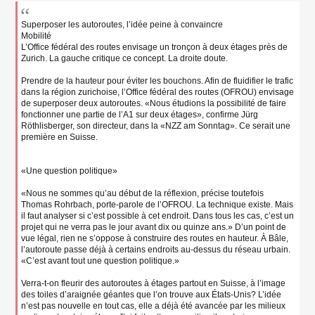
l
u
Superposer les autoroutes, l’idée peine à convaincre
Mobilité
L’Office fédéral des routes envisage un tronçon à deux étages près de
Zurich. La gauche critique ce concept. La droite doute.
Prendre de la hauteur pour éviter les bouchons. Afin de fluidifier le trafic
dans la région zurichoise, l’Office fédéral des routes (OFROU) envisage
de superposer deux autoroutes. «Nous étudions la possibilité de faire
fonctionner une partie de l’A1 sur deux étages», confirme Jürg
Röthlisberger, son directeur, dans la «NZZ am Sonntag». Ce serait une
première en Suisse.
«Une question politique»
«Nous ne sommes qu’au début de la réflexion, précise toutefois
Thomas Rohrbach, porte-parole de l’OFROU. La technique existe. Mais
il faut analyser si c’est possible à cet endroit. Dans tous les cas, c’est un
projet qui ne verra pas le jour avant dix ou quinze ans.» D’un point de
vue légal, rien ne s’oppose à construire des routes en hauteur. À Bâle,
l’autoroute passe déjà à certains endroits au-dessus du réseau urbain.
«C’est avant tout une question politique.»
Verra-t-on fleurir des autoroutes à étages partout en Suisse, à l’image
des toiles d’araignée géantes que l’on trouve aux États-Unis? L’idée
n’est pas nouvelle en tout cas, elle a déjà été avancée par les milieux