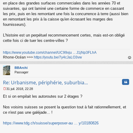
en place des grandes surfaces commerciales dans les années 70 et
suivantes, qui ont laminé une certaine forme de commerce en cassant
les prix, puis en les remontant une fois la concurrence à terre (aussi bien
en remontant les prix à la caisse qu'en écrasant les marges des
fournisseurs).
L'histoire est un perpétuel recommencement certes, mais est-on obligé
cette fois ci de tuer les centre-villes ?
https://www.youtube.com/channel/UC99xju ... J1jNp3FLhA
Rhone-Océan >>>
https://youtu.be/7y4cJaLO3vw
au
t
BBArchi
Passager
Cita
Re: Urbanisme, périphérie, suburbia...
31 juil. 2018, 22:28
M
Et si on empilait les autoroutes sur 2 étages ?
e
s
s
Nos voisins suisses se posent la question tout à fait rationnellement, et
a
ce n'est pas une galéjade... !
g
e
https://www.tdg.ch/suisse/superposer-au ... y/10180826
n
o
n