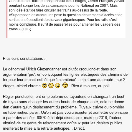
Construire les flux de transports sur deux étages, Olivier Français y avait
pourtant songé lors de sa campagne pour le National en 2007. Mais
son idée était de faire circuler les trains au-dessus de la route.
«Superposer les autoroutes pose la question des rampes d’accès et de
sortie qui nécessitent des travaux gigantesques. Pour les rails, c’est
moins compliqué. Il suffit de passerelles pour amener les usagers des
trains.» (TDG)
Plusieurs constatations :
Le dénommé Ulrich Giezendanner est plutôt croquignolet dans son
argumentation 'pro', en convoquant les lignes électriques des chemins de
fer pour leur impact esthétique 'calamiteux'... mais une autoroute , sur 2
étages, nickel chrome
. Rien à rajouter, au poil.
Régler ponctuellement un problème de tuyauterie en changeant un bout
de tuyau sans changer les autres bouts de chaque coté, cela ne donne
rien d'autre qu'un déplacement du problème. Tuyaux cuivre du plombier
ou tube routier, pareil. Qu'on ait pas voulu écouter et admettre ce principe
à partir des années 60/70 était déjà discutable, mais en 2018, l'auteur
obstiné de ce genre de raisonnement coûteux pour les deniers publics
mériterait la mise à la retraite anticipée... Direct.