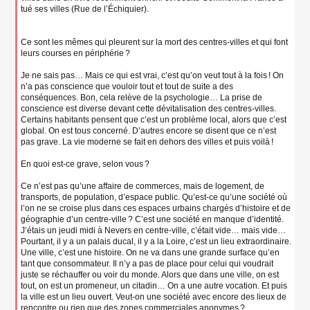
tué ses villes (Rue de l’Échiquier).
Ce sont les mêmes qui pleurent sur la mort des centres-villes et qui font
leurs courses en périphérie ?
Je ne sais pas… Mais ce qui est vrai, c’est qu’on veut tout à la fois ! On
n’a pas conscience que vouloir tout et tout de suite a des
conséquences. Bon, cela relève de la psychologie… La prise de
conscience est diverse devant cette dévitalisation des centres-villes.
Certains habitants pensent que c’est un problème local, alors que c’est
global. On est tous concerné. D’autres encore se disent que ce n’est
pas grave. La vie moderne se fait en dehors des villes et puis voilà !
En quoi est-ce grave, selon vous ?
Ce n’est pas qu’une affaire de commerces, mais de logement, de
transports, de population, d’espace public. Qu’est-ce qu’une société où
l’on ne se croise plus dans ces espaces urbains chargés d’histoire et de
géographie d’un centre-ville ? C’est une société en manque d’identité.
J’étais un jeudi midi à Nevers en centre-ville, c’était vide… mais vide…
Pourtant, il y a un palais ducal, il y a la Loire, c’est un lieu extraordinaire.
Une ville, c’est une histoire. On ne va dans une grande surface qu’en
tant que consommateur. Il n’y a pas de place pour celui qui voudrait
juste se réchauffer ou voir du monde. Alors que dans une ville, on est
tout, on est un promeneur, un citadin… On a une autre vocation. Et puis
la ville est un lieu ouvert. Veut-on une société avec encore des lieux de
rencontre ou rien que des zones commerciales anonymes ?