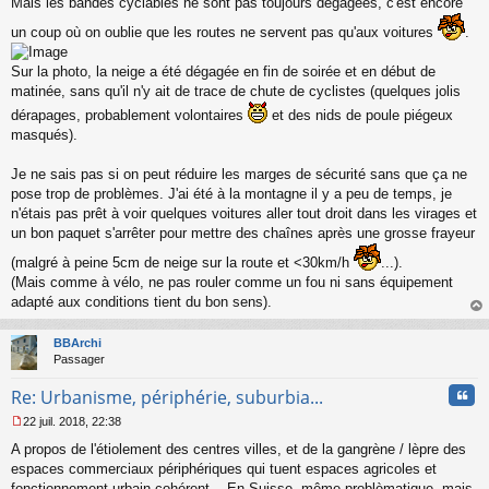
Mais les bandes cyclables ne sont pas toujours dégagées, c'est encore
un coup où on oublie que les routes ne servent pas qu'aux voitures
.
Sur la photo, la neige a été dégagée en fin de soirée et en début de
matinée, sans qu'il n'y ait de trace de chute de cyclistes (quelques jolis
dérapages, probablement volontaires
et des nids de poule piégeux
masqués).
Je ne sais pas si on peut réduire les marges de sécurité sans que ça ne
pose trop de problèmes. J'ai été à la montagne il y a peu de temps, je
n'étais pas prêt à voir quelques voitures aller tout droit dans les virages et
un bon paquet s'arrêter pour mettre des chaînes après une grosse frayeur
(malgré à peine 5cm de neige sur la route et <30km/h
...).
(Mais comme à vélo, ne pas rouler comme un fou ni sans équipement
adapté aux conditions tient du bon sens).
au
t
BBArchi
Passager
Cita
Re: Urbanisme, périphérie, suburbia...
22 juil. 2018, 22:38
M
A propos de l'étiolement des centres villes, et de la gangrène / lèpre des
e
s
espaces commerciaux périphériques qui tuent espaces agricoles et
s
fonctionnement urbain cohérent... En Suisse, même problèmatique, mais