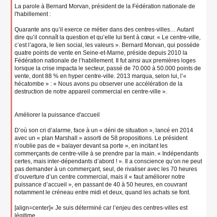
La parole à Bernard Morvan, président de la Fédération nationale de
l'habillement :
Quarante ans qu’il exerce ce métier dans des centres-villes… Autant
dire qu’il connaît la question et qu’elle lui tient à cœur. « Le centre-ville,
c’est l’agora, le lien social, les valeurs ». Bernard Morvan, qui possède
quatre points de vente en Seine-et-Marne, préside depuis 2010 la
Fédération nationale de l’habillement. Il fut ainsi aux premières loges
lorsque la crise impacta le secteur, passé de 70.000 à 50.000 points de
vente, dont 88 % en hyper centre-ville. 2013 marqua, selon lui, l’«
hécatombe » : « Nous avons pu observer une accélération de la
destruction de notre appareil commercial en centre-ville ».
Améliorer la puissance d'accueil
D’où son cri d’alarme, face à un « déni de situation », lancé en 2014
avec un « plan Marshall » assorti de 58 propositions. Le président
n’oublie pas de « balayer devant sa porte », en incitant les
commerçants de centre-ville à se prendre par la main. « Indépendants
certes, mais inter-dépendants d’abord ! ». Il a conscience qu’on ne peut
pas demander à un commerçant, seul, de rivaliser avec les 70 heures
d’ouverture d’un centre commercial, mais il « faut améliorer notre
puissance d’accueil », en passant de 40 à 50 heures, en couvrant
notamment le créneau entre midi et deux, quand les achats se font.
[align=center]« Je suis déterminé car l’enjeu des centres-villes est
légitime.