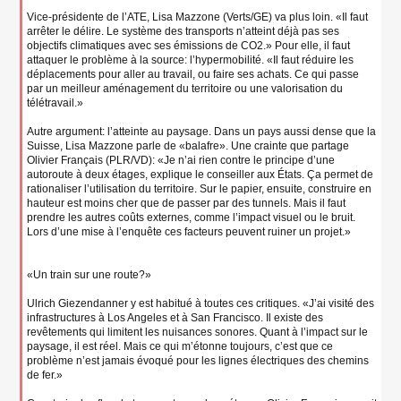
Vice-présidente de l’ATE, Lisa Mazzone (Verts/GE) va plus loin. «Il faut
arrêter le délire. Le système des transports n’atteint déjà pas ses
objectifs climatiques avec ses émissions de CO2.» Pour elle, il faut
attaquer le problème à la source: l’hypermobilité. «Il faut réduire les
déplacements pour aller au travail, ou faire ses achats. Ce qui passe
par un meilleur aménagement du territoire ou une valorisation du
télétravail.»
Autre argument: l’atteinte au paysage. Dans un pays aussi dense que la
Suisse, Lisa Mazzone parle de «balafre». Une crainte que partage
Olivier Français (PLR/VD): «Je n’ai rien contre le principe d’une
autoroute à deux étages, explique le conseiller aux États. Ça permet de
rationaliser l’utilisation du territoire. Sur le papier, ensuite, construire en
hauteur est moins cher que de passer par des tunnels. Mais il faut
prendre les autres coûts externes, comme l’impact visuel ou le bruit.
Lors d’une mise à l’enquête ces facteurs peuvent ruiner un projet.»
«Un train sur une route?»
Ulrich Giezendanner y est habitué à toutes ces critiques. «J’ai visité des
infrastructures à Los Angeles et à San Francisco. Il existe des
revêtements qui limitent les nuisances sonores. Quant à l’impact sur le
paysage, il est réel. Mais ce qui m’étonne toujours, c’est que ce
problème n’est jamais évoqué pour les lignes électriques des chemins
de fer.»