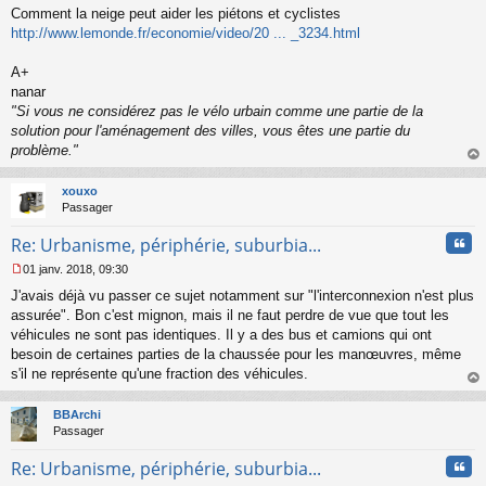
s
Comment la neige peut aider les piétons et cyclistes
a
http://www.lemonde.fr/economie/video/20 ... _3234.html
g
e
A+
n
o
nanar
n
"Si vous ne considérez pas le vélo urbain comme une partie de la
l
solution pour l'aménagement des villes, vous êtes une partie du
u
problème."
au
t
xouxo
Passager
Cita
Re: Urbanisme, périphérie, suburbia...
01 janv. 2018, 09:30
M
J'avais déjà vu passer ce sujet notamment sur "l'interconnexion n'est plus
e
s
assurée". Bon c'est mignon, mais il ne faut perdre de vue que tout les
s
véhicules ne sont pas identiques. Il y a des bus et camions qui ont
a
besoin de certaines parties de la chaussée pour les manœuvres, même
g
s'il ne représente qu'une fraction des véhicules.
e
au
n
t
o
BBArchi
n
Passager
l
u
Cita
Re: Urbanisme, périphérie, suburbia...