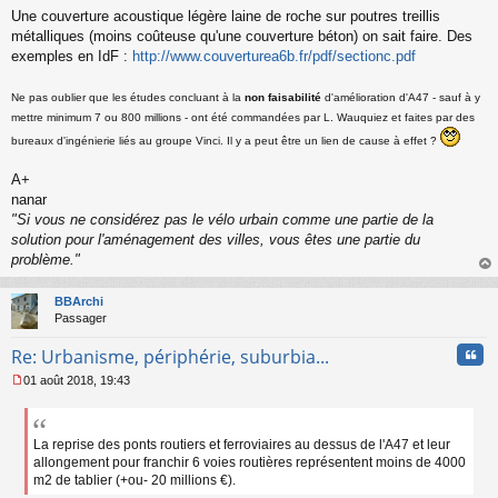
Une couverture acoustique légère laine de roche sur poutres treillis
métalliques (moins coûteuse qu'une couverture béton) on sait faire. Des
exemples en IdF :
http://www.couverturea6b.fr/pdf/sectionc.pdf
Ne pas oublier que les études concluant à la
non faisabilité
d'amélioration d'A47 - sauf à y
mettre minimum 7 ou 800 millions - ont été commandées par L. Wauquiez et faites par des
bureaux d'ingénierie liés au groupe Vinci. Il y a peut être un lien de cause à effet ?
A+
nanar
"Si vous ne considérez pas le vélo urbain comme une partie de la
solution pour l'aménagement des villes, vous êtes une partie du
problème."
au
t
BBArchi
Passager
Cita
Re: Urbanisme, périphérie, suburbia...
01 août 2018, 19:43
M
e
s
s
La reprise des ponts routiers et ferroviaires au dessus de l'A47 et leur
a
allongement pour franchir 6 voies routières représentent moins de 4000
g
m2 de tablier (+ou- 20 millions €).
e