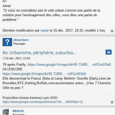
A+
e
nanar
n
o
"Si vous ne considérez pas le vélo urbain comme une partie de la
n
solution pour l'aménagement des villes, vous êtes une partie du
l
problème."
u
Dernière modification par
nanar
le 15 déc. 2017, 19:32, modifié 1 fois.
au
t
alecjcclyon
Passager
Cita
Re: Urbanisme, périphérie, suburbia...
15 déc. 2017, 12:59
M
79 après Parilly:
https://www.google.fr/maps/dir/45.71905 ... m0!1m0!3e0
e
s
OU ENCORE
s
https://www.google.fr/maps/dir/45.71905 ... m0!1m0!3e0
a
Elle desservirait le Puisoz (Ikéa et Leroy Merlin)+ Surville (Darty,Léon de
g
Bruxelles,KFC,Karting,Buffalo,concessionnaires autos...)+les 7 Chemins
e
Utile ou pas ?
n
o
n
Proposition réseau tramway Lyon 2030 :
l
https://www.google.com/maps/d/viewer?mi ... 00005&z=11
u
au
t
BBArchi
Passager