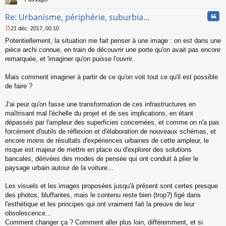
Cita
Re: Urbanisme, périphérie, suburbia...
21 déc. 2017, 00:10
M
Potentiellement, la situation me fait penser à une image : on est dans une
e
s
pièce archi connue, en train de découvrir une porte qu'on avait pas encore
s
remarquée, et 'imaginer qu'on puisse l'ouvrir.
a
g
Mais comment imaginer à partir de ce qu'on voit tout ce qu'il est possible
e
de faire ?
n
o
n
J'ai peur qu'on fasse une transformation de ces infrastructures en
l
maîtrisant mal l'échelle du projet et de ses implications, en étant
u
dépassés par l'ampleur des superficies concernées, et comme on n'a pas
forcément d'outils de réflexion et d'élaboration de nouveaux schémas, et
encore moins de résultats d'expériences urbaines de cette ampleur, le
risque est majeur de mettre en place ou d'explorer des solutions
bancales, dérivées des modes de pensée qui ont conduit à plier le
paysage urbain autour de la voiture...
Les visuels et les images proposées jusqu'à présent sont certes presque
des photos, bluffantes, mais le contenu reste bien (trop?) figé dans
l'esthétique et les principes qui ont vraiment fait la preuve de leur
obsolescence...
Comment changer ça ? Comment aller plus loin, différemment, et si