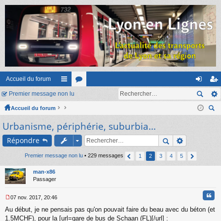
Accueil du forum
Premier message non lu
ac
or
on
ns
Accueil du forum
co
u
ne
cri
ec
Urbanisme, périphérie, suburbia...
ur
m
xi
pti
her
ci
s
on
on
Répondre
ch
er
s
Premier message non lu
• 229 messages
1
2
3
4
5
man-x86
Passager
Cita
07 nov. 2017, 20:46
M
Au début, je ne pensais pas qu'on pouvait faire du beau avec du béton (et
e
s
1.5MCHF), pour la [url=gare de bus de Schaan (FL)[/url] :