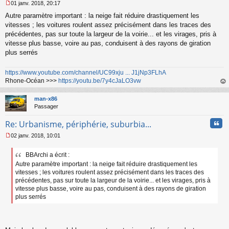
01 janv. 2018, 20:17
M
Autre paramètre important : la neige fait réduire drastiquement les
e
s
vitesses ; les voitures roulent assez précisément dans les traces des
s
précédentes, pas sur toute la largeur de la voirie... et les virages, pris à
a
vitesse plus basse, voire au pas, conduisent à des rayons de giration
g
plus serrés
e
n
o
https://www.youtube.com/channel/UC99xju ... J1jNp3FLhA
n
Rhone-Océan >>>
https://youtu.be/7y4cJaLO3vw
l
au
u
t
man-x86
Passager
Cita
Re: Urbanisme, périphérie, suburbia...
02 janv. 2018, 10:01
M
e
BBArchi a écrit :
s
Autre paramètre important : la neige fait réduire drastiquement les
s
a
vitesses ; les voitures roulent assez précisément dans les traces des
g
précédentes, pas sur toute la largeur de la voirie... et les virages, pris à
e
vitesse plus basse, voire au pas, conduisent à des rayons de giration
n
plus serrés
o
n
l
u