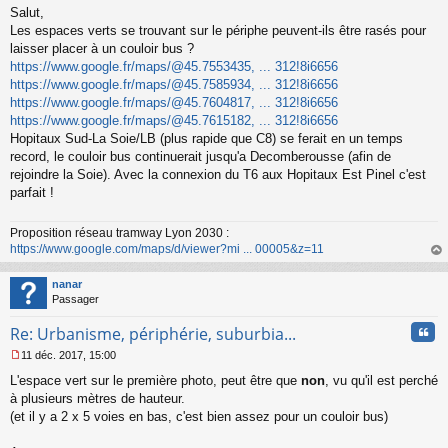
Salut,
e
s
Les espaces verts se trouvant sur le périphe peuvent-ils être rasés pour
s
laisser placer à un couloir bus ?
a
https://www.google.fr/maps/@45.7553435, ... 312!8i6656
g
https://www.google.fr/maps/@45.7585934, ... 312!8i6656
e
https://www.google.fr/maps/@45.7604817, ... 312!8i6656
n
o
https://www.google.fr/maps/@45.7615182, ... 312!8i6656
n
Hopitaux Sud-La Soie/LB (plus rapide que C8) se ferait en un temps
l
record, le couloir bus continuerait jusqu'a Decomberousse (afin de
u
rejoindre la Soie). Avec la connexion du T6 aux Hopitaux Est Pinel c'est
parfait !
Proposition réseau tramway Lyon 2030 :
https://www.google.com/maps/d/viewer?mi ... 00005&z=11
au
t
nanar
Passager
Cita
Re: Urbanisme, périphérie, suburbia...
11 déc. 2017, 15:00
M
L'espace vert sur le première photo, peut être que
non
, vu qu'il est perché
e
s
à plusieurs mètres de hauteur.
s
(et il y a 2 x 5 voies en bas, c'est bien assez pour un couloir bus)
a
g