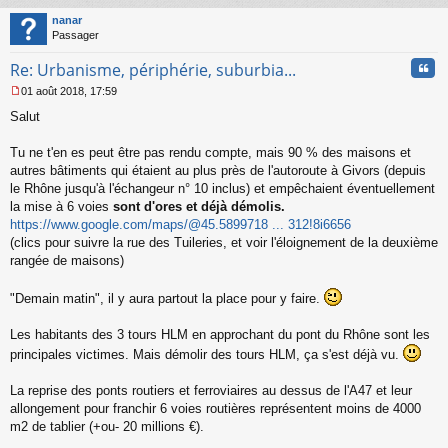
au
t
nanar
Passager
Cita
Re: Urbanisme, périphérie, suburbia...
01 août 2018, 17:59
M
Salut
e
s
s
Tu ne t'en es peut être pas rendu compte, mais 90 % des maisons et
a
autres bâtiments qui étaient au plus près de l'autoroute à Givors (depuis
g
le Rhône jusqu'à l'échangeur n° 10 inclus) et empêchaient éventuellement
e
la mise à 6 voies
sont d'ores et déjà démolis.
n
o
https://www.google.com/maps/@45.5899718 ... 312!8i6656
n
(clics pour suivre la rue des Tuileries, et voir l'éloignement de la deuxième
l
rangée de maisons)
u
"Demain matin", il y aura partout la place pour y faire.
Les habitants des 3 tours HLM en approchant du pont du Rhône sont les
principales victimes. Mais démolir des tours HLM, ça s'est déjà vu.
La reprise des ponts routiers et ferroviaires au dessus de l'A47 et leur
allongement pour franchir 6 voies routières représentent moins de 4000
m2 de tablier (+ou- 20 millions €).