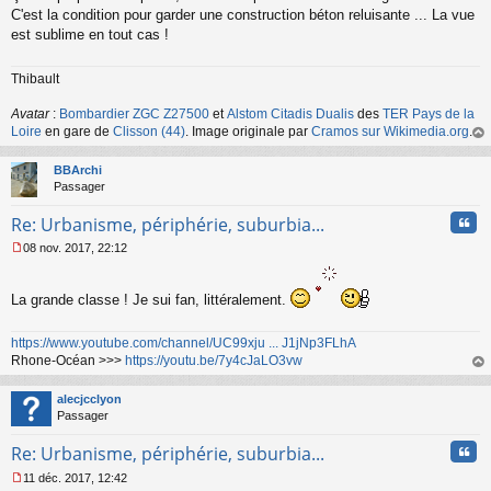
s
C'est la condition pour garder une construction béton reluisante ... La vue
s
est sublime en tout cas !
a
g
Thibault
e
n
o
Avatar
:
Bombardier ZGC Z27500
et
Alstom Citadis Dualis
des
TER Pays de la
n
Loire
en gare de
Clisson (44)
. Image originale par
Cramos sur Wikimedia.org
.
l
au
u
t
BBArchi
Passager
Cita
Re: Urbanisme, périphérie, suburbia...
08 nov. 2017, 22:12
M
e
s
La grande classe ! Je sui fan, littéralement.
s
a
https://www.youtube.com/channel/UC99xju ... J1jNp3FLhA
g
e
Rhone-Océan >>>
https://youtu.be/7y4cJaLO3vw
n
au
o
t
alecjcclyon
n
Passager
l
u
Cita
Re: Urbanisme, périphérie, suburbia...
11 déc. 2017, 12:42
M