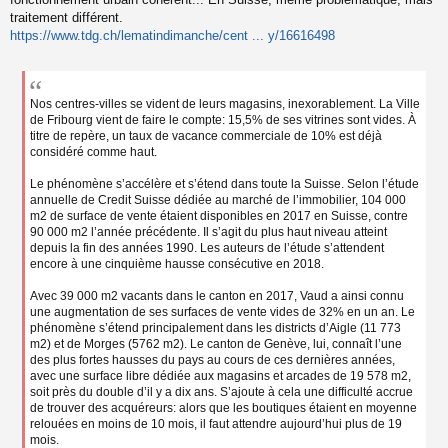
a
traitement différent.
g
https://www.tdg.ch/lematindimanche/cent ... y/16616498
e
n
o
n
l
Nos centres-villes se vident de leurs magasins, inexorablement. La Ville
u
de Fribourg vient de faire le compte: 15,5% de ses vitrines sont vides. À
titre de repère, un taux de vacance commerciale de 10% est déjà
considéré comme haut.
Le phénomène s’accélère et s’étend dans toute la Suisse. Selon l’étude
annuelle de Credit Suisse dédiée au marché de l’immobilier, 104 000
m2 de surface de vente étaient disponibles en 2017 en Suisse, contre
90 000 m2 l’année précédente. Il s’agit du plus haut niveau atteint
depuis la fin des années 1990. Les auteurs de l’étude s’attendent
encore à une cinquième hausse consécutive en 2018.
Avec 39 000 m2 vacants dans le canton en 2017, Vaud a ainsi connu
une augmentation de ses surfaces de vente vides de 32% en un an. Le
phénomène s’étend principalement dans les districts d’Aigle (11 773
m2) et de Morges (5762 m2). Le canton de Genève, lui, connaît l’une
des plus fortes hausses du pays au cours de ces dernières années,
avec une surface libre dédiée aux magasins et arcades de 19 578 m2,
soit près du double d’il y a dix ans. S’ajoute à cela une difficulté accrue
de trouver des acquéreurs: alors que les boutiques étaient en moyenne
relouées en moins de 10 mois, il faut attendre aujourd’hui plus de 19
mois.