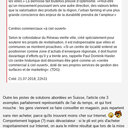
les villes.» La Bernoise fait toutefois preuve d’optimisme. «Peut-être
qu’un mouvement poussant vers une autre direction, des valeurs telles
que la valorisation des produits de la région, l’urban farming et une plus
grande conscience des enjeux de la durabilité prendra de l’ampleur.»
Centres commerciaux «à ciel ouvert»
Selon le cofondateur du Réseau vieille ville, créé spécialement pour
soutenir les projets de revitalisation, il est indispensable que villes et
communes se montrent proactives. «Si un centre de localité entend se
positionner comme zone d’achats d’envergure régionale, il doit fournir
davantage d’efforts qu’il y a trente ans, rappelle Paul Dominik Hasler.
Un centre historique doit désormais être géré comme un «centre
commercial à ciel ouvert», doté de ses propres services de gestion des
surfaces et de marketing». (TDG)
Créé: 21.07.2018, 22h31
Outre les pistes de solutions abordées en Suisse, l'article cite 3
exemples parfaitement représentatifs de l'air du temps, et qui font
mouche : les gens viennent se faire conseiller en magasin, puis repartent
sans rien acheter, parce qu'ils trouvent moins cher sur Internet.
Comportement logique (?) mais dévastateur : si le pli est pris d'acheter
majoritairement sur Internet, on aura le même résultat que lors de la mise