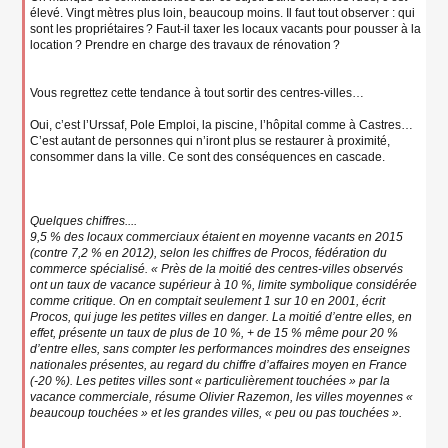
élevé. Vingt mètres plus loin, beaucoup moins. Il faut tout observer : qui
sont les propriétaires ? Faut-il taxer les locaux vacants pour pousser à la
location ? Prendre en charge des travaux de rénovation ?
Vous regrettez cette tendance à tout sortir des centres-villes…
Oui, c’est l’Urssaf, Pole Emploi, la piscine, l’hôpital comme à Castres…
C’est autant de personnes qui n’iront plus se restaurer à proximité,
consommer dans la ville. Ce sont des conséquences en cascade.
Quelques chiffres....
9,5 % des locaux commerciaux étaient en moyenne vacants en 2015
(contre 7,2 % en 2012), selon les chiffres de Procos, fédération du
commerce spécialisé. « Près de la moitié des centres-villes observés
ont un taux de vacance supérieur à 10 %, limite symbolique considérée
comme critique. On en comptait seulement 1 sur 10 en 2001, écrit
Procos, qui juge les petites villes en danger. La moitié d’entre elles, en
effet, présente un taux de plus de 10 %, + de 15 % même pour 20 %
d’entre elles, sans compter les performances moindres des enseignes
nationales présentes, au regard du chiffre d’affaires moyen en France
(-20 %). Les petites villes sont « particulièrement touchées » par la
vacance commerciale, résume Olivier Razemon, les villes moyennes «
beaucoup touchées » et les grandes villes, « peu ou pas touchées ».