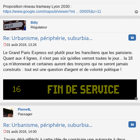
Proposition réseau tramway Lyon 2030 :
https://www.google.com/maps/d/viewer?mi ... 00005&z=11
au
t
Billy
Régulateur
Cita
Re: Urbanisme, périphérie, suburbia...
01 août 2018, 13:26
M
Le Grand Paris Express est plutôt pour les franciliens que les parisiens.
e
s
Quant aux 4 lignes, il n'est pas sûr qu'elles verront toutes le jour... la 18
s
ça m'étonnerait et certaines auront des tronçons qui ne seront jamais
a
construits : tout est une question d'argent et de volonté politique !
g
e
n
o
n
l
u
au
t
Pierre4L
Passager
Cita
Re: Urbanisme, périphérie, suburbia...
01 août 2018, 14:00
M
J'avais déjà réfléchi à cette idée de construire une autoroute à deux
e