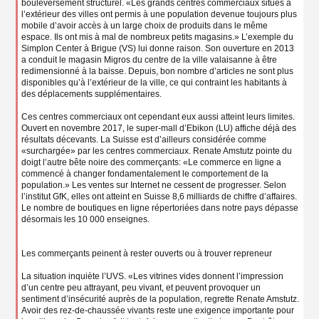
bouleversement structurel. «Les grands centres commerciaux situés à
l’extérieur des villes ont permis à une population devenue toujours plus
mobile d’avoir accès à un large choix de produits dans le même
espace. Ils ont mis à mal de nombreux petits magasins.» L’exemple du
Simplon Center à Brigue (VS) lui donne raison. Son ouverture en 2013
a conduit le magasin Migros du centre de la ville valaisanne à être
redimensionné à la baisse. Depuis, bon nombre d’articles ne sont plus
disponibles qu’à l’extérieur de la ville, ce qui contraint les habitants à
des déplacements supplémentaires.
Ces centres commerciaux ont cependant eux aussi atteint leurs limites.
Ouvert en novembre 2017, le super-mall d’Ebikon (LU) affiche déjà des
résultats décevants. La Suisse est d’ailleurs considérée comme
«surchargée» par les centres commerciaux. Renate Amstutz pointe du
doigt l’autre bête noire des commerçants: «Le commerce en ligne a
commencé à changer fondamentalement le comportement de la
population.» Les ventes sur Internet ne cessent de progresser. Selon
l’institut GfK, elles ont atteint en Suisse 8,6 milliards de chiffre d’affaires.
Le nombre de boutiques en ligne répertoriées dans notre pays dépasse
désormais les 10 000 enseignes.
Les commerçants peinent à rester ouverts ou à trouver repreneur
La situation inquiète l’UVS. «Les vitrines vides donnent l’impression
d’un centre peu attrayant, peu vivant, et peuvent provoquer un
sentiment d’insécurité auprès de la population, regrette Renate Amstutz.
Avoir des rez-de-chaussée vivants reste une exigence importante pour