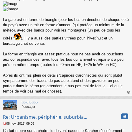
s
a
g
e
La gare est en forme de triangle (pour les bus en direction de chaque côté
n
o
du pays) avec un toit en forme d'anneau (qui protège un minimum de la
n
météo), avec des bancs pour voir les montagnes (un peu de tous les
l
u
côtés
). Il y a aussi des parties vitrées pour l'hiver/nuit et un
bureau/guichet de vente.
La forme en triangle est assez pratique pour ne pas avoir de bouchons
aux correspondances, avec tous les bus qui arrivent et repartent à peu
près en même temps (toutes les 20min en HP, 1~2h le WE en HC).
Après ils ont mis plein de détails/caprices d'architectes qui sont plutôt
sympa comme des traces de pas au plafond et des gravures un peu
partout dans le béton (en attendant le bus pas mal de fois ici, j'ai eu le
temps de voir pas mal de choses).
au
t
tibidibtibo
Passager
Cita
Re: Urbanisme, périphérie, suburbia...
08 nov. 2017, 09:05
M
Ça fait propre sur la photo, ils doivent passer le Kärcher régulièrement !
e