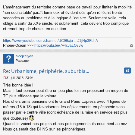
L'aménagement du territoire comme base de travail pour limiter la mobilité
'non souhaitable' paraît lumineux et évident dès qu'on réfléchit trente
secondes au problème et à la logique à l'oeuvre. Seulement voila, cela
oblige à sortir du XXe siècle, et subitement, cela devient trop compliqué
et remet trop de choses en question...
https://www.youtube.com/channel/UC99xju ... J1jNp3FLhA
Rhone-Océan >>>
https://youtu.be/7y4cJaLO3vw
au
t
alecjcclyon
Passager
Cita
Re: Urbanisme, périphérie, suburbia...
31 juil. 2018, 23:04
M
Très bonne idée !
e
s
Mais il faut penser peut être un peu plus loin,en proposant un moyen de
s
TC plus efficace que la voiture.
a
Nos chers amis parisiens ont le Grand Paris Express avec 4 lignes de
g
métros (15 à 18) qui favoriseront les déplacements en périphérie sans
e
passer par le centre ville (dont échéance de la mise en service est plus
n
o
que douteuse)
n
Quand ils voient nos projets et nos prolongements ils nous rient au nez...
l
Nous ça serait des BHNS sur les périphériques.
u