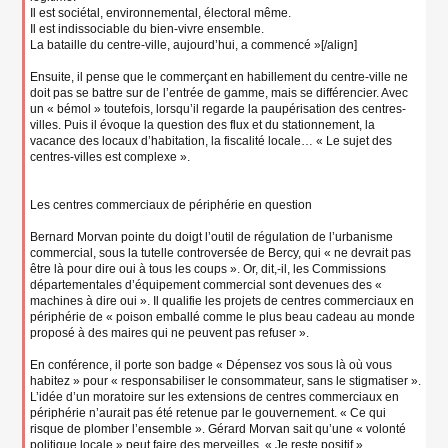
Il est sociétal, environnemental, électoral même.
Il est indissociable du bien-vivre ensemble.
La bataille du centre-ville, aujourd’hui, a commencé »[/align]
Ensuite, il pense que le commerçant en habillement du centre-ville ne
doit pas se battre sur de l’entrée de gamme, mais se différencier. Avec
un « bémol » toutefois, lorsqu’il regarde la paupérisation des centres-
villes. Puis il évoque la question des flux et du stationnement, la
vacance des locaux d’habitation, la fiscalité locale… « Le sujet des
centres-villes est complexe ».
Les centres commerciaux de périphérie en question
Bernard Morvan pointe du doigt l’outil de régulation de l’urbanisme
commercial, sous la tutelle controversée de Bercy, qui « ne devrait pas
être là pour dire oui à tous les coups ». Or, dit,-il, les Commissions
départementales d’équipement commercial sont devenues des «
machines à dire oui ». Il qualifie les projets de centres commerciaux en
périphérie de « poison emballé comme le plus beau cadeau au monde
proposé à des maires qui ne peuvent pas refuser ».
En conférence, il porte son badge « Dépensez vos sous là où vous
habitez » pour « responsabiliser le consommateur, sans le stigmatiser ».
L’idée d’un moratoire sur les extensions de centres commerciaux en
périphérie n’aurait pas été retenue par le gouvernement. « Ce qui
risque de plomber l’ensemble ». Gérard Morvan sait qu’une « volonté
politique locale » peut faire des merveilles. « Je reste positif ».