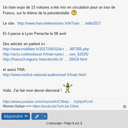
s
s
Un train expo de 13 voitures a été mis en circulation pour un tour de
a
France, sur le thème de la présidentielle.
g
e
n
Le site :
http://www.francetelevisions.fr/leTrain ... tielle2017
o
n
Et il passe à Lyon Perrache le 08 avril.
l
u
Des articles en parlent ici :
http://www.midilibre.fr/2017/04/01/le-t ... 487356.php
http://actu.cotetoulouse.fr/train-speci ... use_62025/
http://france3-regions.francetvinfo.fr/ ... 18419.html
et aussi l'INA :
http://www.institut-national-audiovisuel.fr/train.html
Voila. J'ai fait mon devoir électoral !
https://www.youtube.com/channel/UC99xju ... J1jNp3FLhA
Rhone-Océan >>>
https://youtu.be/7y4cJaLO3vw
au
Répondre
t
1 message • Page
1
sur
1