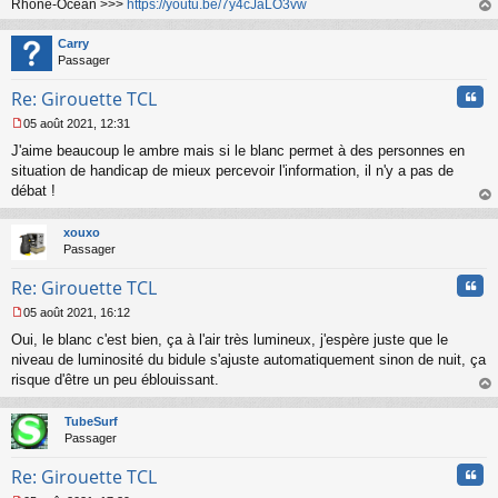
Rhone-Océan >>>
https://youtu.be/7y4cJaLO3vw
l
au
u
t
Carry
Passager
Cita
Re: Girouette TCL
05 août 2021, 12:31
M
J'aime beaucoup le ambre mais si le blanc permet à des personnes en
e
s
situation de handicap de mieux percevoir l'information, il n'y a pas de
s
débat !
a
au
g
t
xouxo
e
Passager
n
o
Cita
Re: Girouette TCL
n
l
05 août 2021, 16:12
u
M
Oui, le blanc c'est bien, ça à l'air très lumineux, j'espère juste que le
e
s
niveau de luminosité du bidule s'ajuste automatiquement sinon de nuit, ça
s
risque d'être un peu éblouissant.
a
au
g
t
TubeSurf
e
Passager
n
o
Cita
Re: Girouette TCL
n
l