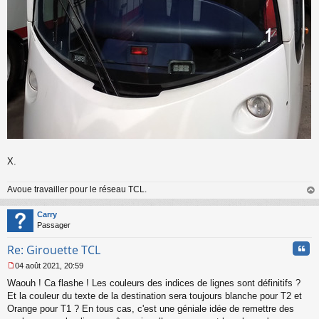
X.
Avoue travailler pour le réseau TCL.
au
t
Carry
Passager
Cita
Re: Girouette TCL
04 août 2021, 20:59
M
Waouh ! Ca flashe ! Les couleurs des indices de lignes sont définitifs ?
e
s
Et la couleur du texte de la destination sera toujours blanche pour T2 et
s
Orange pour T1 ? En tous cas, c'est une géniale idée de remettre des
a