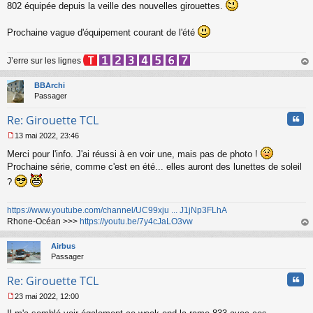
802 équipée depuis la veille des nouvelles girouettes.
e
s
s
Prochaine vague d'équipement courant de l'été
a
g
e
J’erre sur les lignes
n
au
o
t
BBArchi
n
Passager
l
u
Cita
Re: Girouette TCL
13 mai 2022, 23:46
M
Merci pour l'info. J'ai réussi à en voir une, mais pas de photo !
e
s
Prochaine série, comme c'est en été... elles auront des lunettes de soleil
s
?
a
g
e
https://www.youtube.com/channel/UC99xju ... J1jNp3FLhA
n
Rhone-Océan >>>
https://youtu.be/7y4cJaLO3vw
o
au
n
t
Airbus
l
Passager
u
Cita
Re: Girouette TCL
23 mai 2022, 12:00
M