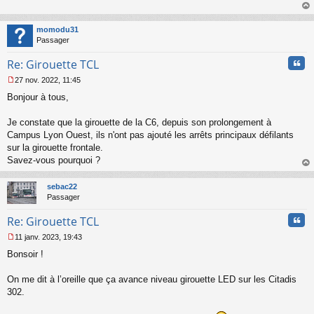
s
au
a
t
momodu31
g
Passager
e
n
Cita
Re: Girouette TCL
o
n
27 nov. 2022, 11:45
l
M
u
Bonjour à tous,
e
s
s
Je constate que la girouette de la C6, depuis son prolongement à
a
Campus Lyon Ouest, ils n'ont pas ajouté les arrêts principaux défilants
g
sur la girouette frontale.
e
Savez-vous pourquoi ?
n
o
au
n
t
sebac22
l
Passager
u
Cita
Re: Girouette TCL
11 janv. 2023, 19:43
M
Bonsoir !
e
s
s
On me dit à l’oreille que ça avance niveau girouette LED sur les Citadis
a
302.
g
e