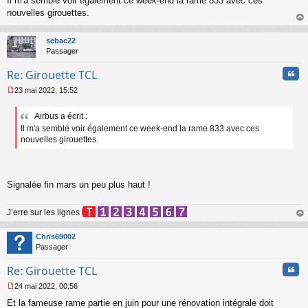
Il m'a semblé voir également ce week-end la rame 833 avec ces
e
s
nouvelles girouettes.
s
au
a
t
sebac22
g
Passager
e
n
Cita
Re: Girouette TCL
o
n
23 mai 2022, 15:52
l
M
u
e
Airbus a écrit :
s
Il m'a semblé voir également ce week-end la rame 833 avec ces
s
a
nouvelles girouettes.
g
e
n
o
Signalée fin mars un peu plus haut !
n
l
u
J’erre sur les lignes
au
t
Chris69002
Passager
Cita
Re: Girouette TCL
24 mai 2022, 00:56
M
Et la fameuse rame partie en juin pour une rénovation intégrale doit
e