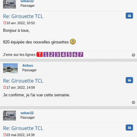
sebac22
n
Passager
l
u
Cita
Re: Girouette TCL
10 avr. 2022, 10:52
M
Bonjour à tous,
e
s
s
820 équipée des nouvelles girouettes
a
g
e
J’erre sur les lignes
n
au
o
t
Airbus
n
Passager
l
u
Cita
Re: Girouette TCL
17 avr. 2022, 14:58
M
Je confirme, je l'ai vue cette semaine.
e
s
s
au
a
t
sebac22
g
Passager
e
n
Cita
Re: Girouette TCL
o
n
03 mai 2022, 14:39
l