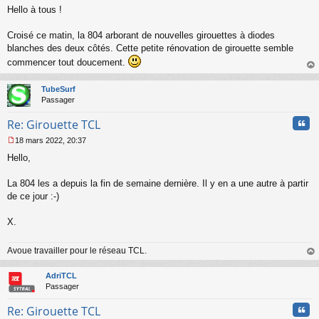
Hello à tous !
e
s
s
Croisé ce matin, la 804 arborant de nouvelles girouettes à diodes
a
blanches des deux côtés. Cette petite rénovation de girouette semble
g
commencer tout doucement.
e
n
au
o
t
TubeSurf
n
Passager
l
u
Cita
Re: Girouette TCL
18 mars 2022, 20:37
M
Hello,
e
s
s
La 804 les a depuis la fin de semaine dernière. Il y en a une autre à partir
a
de ce jour :-)
g
e
X.
n
o
n
Avoue travailler pour le réseau TCL.
l
au
u
t
AdriTCL
Passager
Cita
Re: Girouette TCL