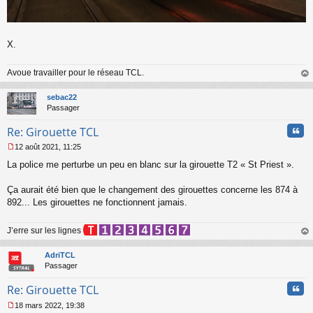
X.
Avoue travailler pour le réseau TCL.
au
t
sebac22
Passager
Cita
Re: Girouette TCL
12 août 2021, 11:25
M
La police me perturbe un peu en blanc sur la girouette T2 « St Priest ».
e
s
s
Ça aurait été bien que le changement des girouettes concerne les 874 à
a
892... Les girouettes ne fonctionnent jamais.
g
e
n
J’erre sur les lignes
o
au
n
t
AdriTCL
l
Passager
u
Cita
Re: Girouette TCL
18 mars 2022, 19:38
M