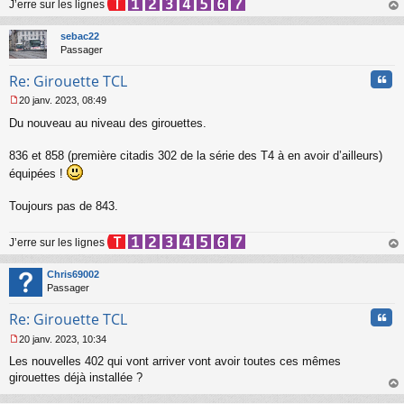
J’erre sur les lignes
g
e
au
n
t
sebac22
o
Passager
n
l
Cita
Re: Girouette TCL
u
20 janv. 2023, 08:49
M
Du nouveau au niveau des girouettes.
e
s
s
836 et 858 (première citadis 302 de la série des T4 à en avoir d’ailleurs)
a
équipées !
g
e
Toujours pas de 843.
n
o
n
J’erre sur les lignes
l
au
u
t
Chris69002
Passager
Cita
Re: Girouette TCL
20 janv. 2023, 10:34
M
Les nouvelles 402 qui vont arriver vont avoir toutes ces mêmes
e
s
girouettes déjà installée ?
s
au
a