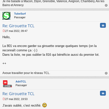
o
Je me balade à Macon, Dijon, Grenoble, Valence, Avignon, Chambéry, Aix les
n
Bains et Annecy
l
au
u
t
TubeSurf
Passager
Cita
Re: Girouette TCL
27 mai 2022, 09:47
M
Hello,
e
s
s
La 801 va encore garder sa girouette orange quelques temps (on la
a
reconnaît comme ça :-) )
g
Dans la liste, ne pas oublier la 816 qui bénéficie aussi du premier lot.
e
n
o
++
n
l
Avoue travailler pour le réseau TCL.
u
au
t
AdriTCL
Passager
Cita
Re: Girouette TCL
27 mai 2022, 19:53
M
J'avais oublié, c'est rectifié.
e
s