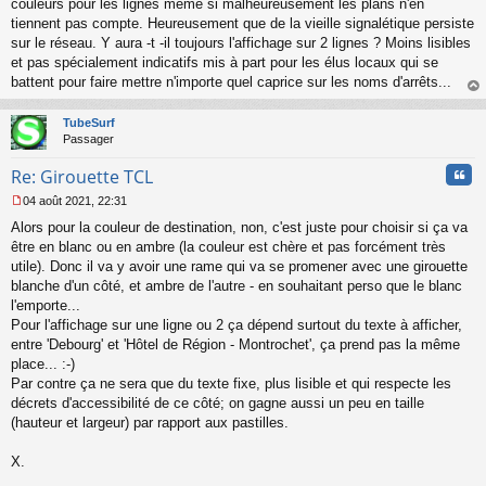
couleurs pour les lignes même si malheureusement les plans n'en
g
tiennent pas compte. Heureusement que de la vieille signalétique persiste
e
sur le réseau. Y aura -t -il toujours l'affichage sur 2 lignes ? Moins lisibles
n
o
et pas spécialement indicatifs mis à part pour les élus locaux qui se
n
battent pour faire mettre n'importe quel caprice sur les noms d'arrêts...
l
au
u
t
TubeSurf
Passager
Cita
Re: Girouette TCL
04 août 2021, 22:31
M
Alors pour la couleur de destination, non, c'est juste pour choisir si ça va
e
s
être en blanc ou en ambre (la couleur est chère et pas forcément très
s
utile). Donc il va y avoir une rame qui va se promener avec une girouette
a
blanche d'un côté, et ambre de l'autre - en souhaitant perso que le blanc
g
l'emporte...
e
Pour l'affichage sur une ligne ou 2 ça dépend surtout du texte à afficher,
n
o
entre 'Debourg' et 'Hôtel de Région - Montrochet', ça prend pas la même
n
place... :-)
l
Par contre ça ne sera que du texte fixe, plus lisible et qui respecte les
u
décrets d'accessibilité de ce côté; on gagne aussi un peu en taille
(hauteur et largeur) par rapport aux pastilles.
X.