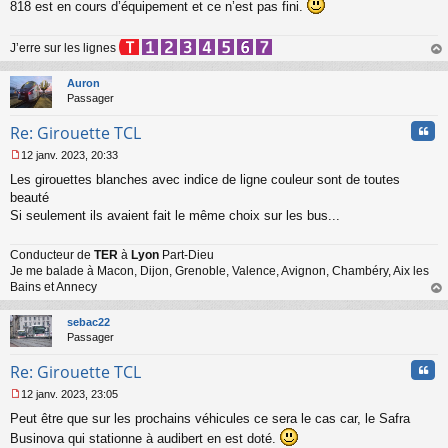
818 est en cours d’équipement et ce n’est pas fini.
n
o
n
J’erre sur les lignes
l
au
u
t
Auron
Passager
Cita
Re: Girouette TCL
12 janv. 2023, 20:33
M
Les girouettes blanches avec indice de ligne couleur sont de toutes
e
s
beauté
s
Si seulement ils avaient fait le même choix sur les bus...
a
g
Conducteur de
TER
à
Lyon
Part-Dieu
e
Je me balade à Macon, Dijon, Grenoble, Valence, Avignon, Chambéry, Aix les
n
o
Bains et Annecy
n
au
l
t
sebac22
u
Passager
Cita
Re: Girouette TCL
12 janv. 2023, 23:05
M
Peut être que sur les prochains véhicules ce sera le cas car, le Safra
e
s
Businova qui stationne à audibert en est doté.