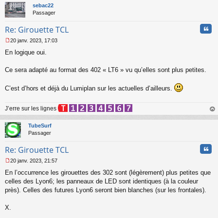
t
sebac22
g
Passager
e
n
Cita
Re: Girouette TCL
o
n
20 janv. 2023, 17:03
l
M
u
En logique oui.
e
s
s
Ce sera adapté au format des 402 « LT6 » vu qu’elles sont plus petites.
a
g
C’est d’hors et déjà du Lumiplan sur les actuelles d’ailleurs.
e
n
o
J’erre sur les lignes
n
au
l
t
TubeSurf
u
Passager
Cita
Re: Girouette TCL
20 janv. 2023, 21:57
M
En l’occurrence les girouettes des 302 sont (légèrement) plus petites que
e
s
celles des Lyon6; les panneaux de LED sont identiques (à la couleur
s
près). Celles des futures Lyon6 seront bien blanches (sur les frontales).
a
g
X.
e
n