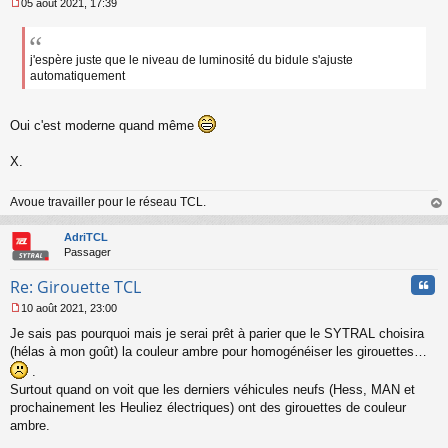
05 août 2021, 17:39
u
M
e
s
s
j'espère juste que le niveau de luminosité du bidule s'ajuste
a
automatiquement
g
e
n
Oui c'est moderne quand même
o
n
X.
l
u
Avoue travailler pour le réseau TCL.
au
t
AdriTCL
Passager
Cita
Re: Girouette TCL
10 août 2021, 23:00
M
Je sais pas pourquoi mais je serai prêt à parier que le SYTRAL choisira
e
s
(hélas à mon goût) la couleur ambre pour homogénéiser les girouettes…
s
.
a
Surtout quand on voit que les derniers véhicules neufs (Hess, MAN et
g
prochainement les Heuliez électriques) ont des girouettes de couleur
e
ambre.
n
o