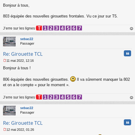
M
u
Bonjour à tous,
e
s
s
803 équipée des nouvelles girouettes frontales. Vu ce jour sur T5.
a
g
J’erre sur les lignes
e
n
au
o
t
sebac22
n
Passager
l
u
Cita
Re: Girouette TCL
11 mai 2022, 12:16
M
Bonjour à tous !
e
s
s
806 équipée des nouvelles girouettes.
Il va sûrement manquer la 802
a
et on a le compte « pour le moment ».
g
e
n
J’erre sur les lignes
o
au
n
t
sebac22
l
Passager
u
Cita
Re: Girouette TCL
12 mai 2022, 01:26
M