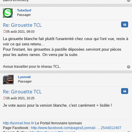
Bains et Annecy
u
au
t
TubeSurf
Passager
Cita
Re: Girouette TCL
05 août 2021, 08:03
M
La girouette blanche fait plutôt l'unanimité chez ceux qui l'ont vue, reste à
e
s
voir ce qui sera retenu…
s
Pour l'instant, les girouettes à pastille déposées serviront pour pièces
a
pour les autres rames. On verra par la suite.
g
e
n
Avoue travailler pour le réseau TCL.
o
au
n
t
Lyonrail
l
Passager
u
Cita
Re: Girouette TCL
05 août 2021, 10:25
M
Je vote aussi pour la version blanche, c'est carrément + lisible !
e
s
s
a
http://lyonrail.free.fr/
Le Portail ferroviaire lyonnais
g
Page Facebook :
http://www.facebook.com/pages/Lyonrail- ... 2544012407
e