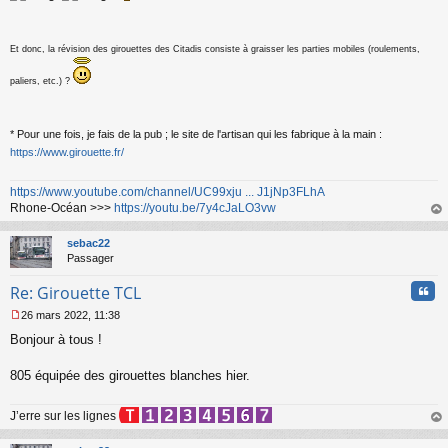
e
n
o
Et donc, la révision des girouettes des Citadis consiste à graisser les parties mobiles (roulements,
n
l
paliers, etc.) ?
u
* Pour une fois, je fais de la pub ; le site de l'artisan qui les fabrique à la main :
https://www.girouette.fr/
https://www.youtube.com/channel/UC99xju ... J1jNp3FLhA
Rhone-Océan >>>
https://youtu.be/7y4cJaLO3vw
au
t
sebac22
Passager
Cita
Re: Girouette TCL
26 mars 2022, 11:38
M
Bonjour à tous !
e
s
s
805 équipée des girouettes blanches hier.
a
g
J’erre sur les lignes
e
n
au
o
t