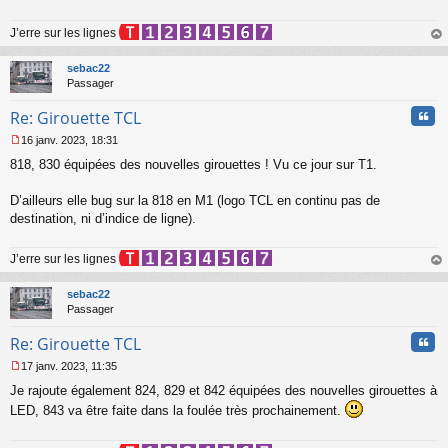
s
a
J’erre sur les lignes
g
e
au
n
t
sebac22
o
Passager
n
l
Cita
Re: Girouette TCL
u
16 janv. 2023, 18:31
M
818, 830 équipées des nouvelles girouettes ! Vu ce jour sur T1.
e
s
s
D’ailleurs elle bug sur la 818 en M1 (logo TCL en continu pas de
a
destination, ni d’indice de ligne).
g
e
n
J’erre sur les lignes
o
au
n
t
sebac22
l
Passager
u
Cita
Re: Girouette TCL
17 janv. 2023, 11:35
M
Je rajoute également 824, 829 et 842 équipées des nouvelles girouettes à
e
s
LED, 843 va être faite dans la foulée très prochainement.
s
a