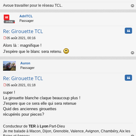
Avoue travailler pour le réseau TCL.
au
t
AdriTCL
Passager
Cita
Re: Girouette TCL
05 août 2021, 00:16
M
Alors là : magnifique !
e
s
J'espère que le blanc sera retenu.
s
au
a
t
Auron
g
Passager
e
n
Cita
Re: Girouette TCL
o
n
05 août 2021, 01:18
l
M
u
super !
e
s
La girouette blanche claque beaucoup plus !
s
J'espere que ce sera elle qui sera retenue
a
Quid des anciennes girouettes
g
récupérés pour pieces?
e
n
o
Conducteur de
TER
à
Lyon
Part-Dieu
n
Je me balade à Macon, Dijon, Grenoble, Valence, Avignon, Chambéry, Aix les
l