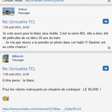
n
Compte Twitter :
http://fr.twitter.com/#!/Lyonrail
o
au
n
t
Airbus
l
Passager
u
Cita
Re: Girouette TCL
05 août 2021, 10:50
M
Je vote aussi pour le blanc plus lisible. C'est la rame 801, elle a donc été
e
s
dé pelliculée de sa déco 20 ans du tram.
s
.. Je n'ai pas réussi a la prendre en photo dans cet habit !!! Dautres ont
a
eu cette chance !
g
au
e
t
n
BBArchi
o
Passager
n
Cita
l
Re: Girouette TCL
u
05 août 2021, 11:05
M
A titre perso : le blanc.
e
s
s
Pour les clients malvoyants,en situation de contrejour : LE BLANC !
a
g
e
n
o
https://www.youtube.com/channel/UC99xju ... J1jNp3FLhA
n