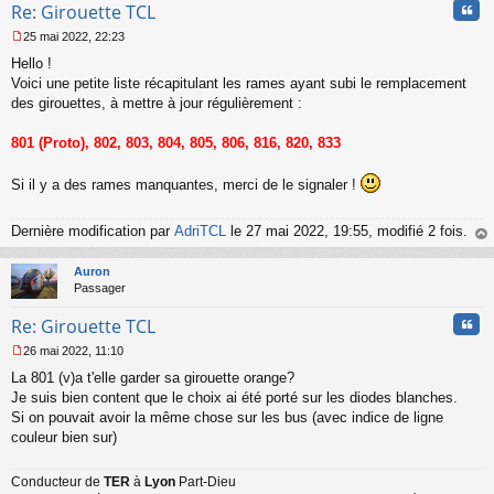
Cita
Re: Girouette TCL
25 mai 2022, 22:23
M
Hello !
e
s
Voici une petite liste récapitulant les rames ayant subi le remplacement
s
des girouettes, à mettre à jour régulièrement :
a
g
801 (Proto), 802, 803, 804, 805, 806, 816, 820, 833
e
n
o
Si il y a des rames manquantes, merci de le signaler !
n
l
Dernière modification par
AdriTCL
le 27 mai 2022, 19:55, modifié 2 fois.
u
au
t
Auron
Passager
Cita
Re: Girouette TCL
26 mai 2022, 11:10
M
La 801 (v)a t'elle garder sa girouette orange?
e
s
Je suis bien content que le choix ai été porté sur les diodes blanches.
s
Si on pouvait avoir la même chose sur les bus (avec indice de ligne
a
couleur bien sur)
g
e
n
Conducteur de
TER
à
Lyon
Part-Dieu