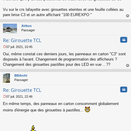
s
s
Vu sur le crs lafayette avec girouettes eteintes et une feuille collées au
a
pare brise C3 et un autre affichant "100 EUREXPO "
g
au
e
t
n
Airbus
o
Passager
n
Cita
l
Re: Girouette TCL
u
07 juil. 2021, 10:45
M
Oui, même constat ces derniers jours, les panneaux en carton "C3" sont
e
s
disposés à l'avant. Changement de programmation des afficheurs ?
s
Changement des girouettes pastilles pour des LED en vue ...??
a
au
g
t
BBArchi
e
Passager
n
o
Cita
Re: Girouette TCL
n
l
07 juil. 2021, 22:46
u
M
En même temps, des panneaux en carton consomment globalement
e
s
moins d'énergie que des girouettes à pastilles...
s
a
g
e
n