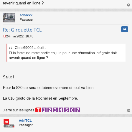
s
revenir quand en ligne ?
s
au
a
t
sebac22
g
Passager
e
n
Cita
Re: Girouette TCL
o
n
24 mai 2022, 16:43
l
M
u
e
Chris69002 a écrit :
s
Et la fameuse rame partie en juin pour une rénovation intégrale doit
s
a
revenir quand en ligne ?
g
e
n
o
Salut !
n
l
Pour la 820 ce sera octobre/novembre si tout va bien…
u
La 816 (proto de la Rochelle) en Septembre.
J’erre sur les lignes
au
t
AdriTCL
Passager