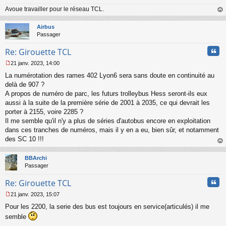
o
Avoue travailler pour le réseau TCL.
n
au
l
t
Airbus
u
Passager
Cita
Re: Girouette TCL
21 janv. 2023, 14:00
M
La numérotation des rames 402 Lyon6 sera sans doute en continuité au
e
s
delà de 907 ?
s
A propos de numéro de parc, les futurs trolleybus Hess seront-ils eux
a
aussi à la suite de la première série de 2001 à 2035, ce qui devrait les
g
porter à 2155, voire 2285 ?
e
Il me semble qu'il n'y a plus de séries d'autobus encore en exploitation
n
o
dans ces tranches de numéros, mais il y en a eu, bien sûr, et notamment
n
des SC 10 !!!
l
au
u
t
BBArchi
Passager
Cita
Re: Girouette TCL
21 janv. 2023, 15:07
M
Pour les 2200, la serie des bus est toujours en service(articulés) il me
e
s
semble
s