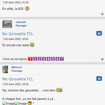
20 mars 2022, 01:18
M
En effet, la 833.
e
s
s
au
a
t
sebac22
g
Passager
e
n
Cita
Re: Girouette TCL
o
n
20 mars 2022, 15:41
l
M
u
Et encore une autre
e
s
s
a
J’erre sur les lignes
g
e
au
n
t
BBArchi
o
Passager
n
l
Cita
Re: Girouette TCL
u
20 mars 2022, 16:20
M
Ha, révision des girouettes... c'est bien
e
s
s
A chaque fois, ça me fait penser à ça :
a
*
g