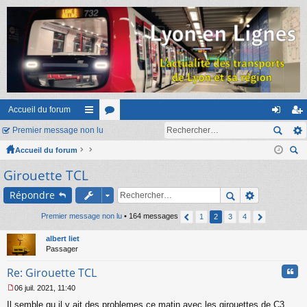
Accueil du forum
Premier message non lu
ac
or
on
ns
Accueil du forum
co
u
ne
cri
ec
Girouette TCL
ur
m
xi
pti
her
ci
s
on
on
Répondre
ch
er
s
Premier message non lu
• 164 messages
1
2
3
4
albert liet
Passager
Cita
Re: Girouette TCL
06 juil. 2021, 11:40
M
Il semble qu il y ait des problemes ce matin avec les girouettes de C3
e