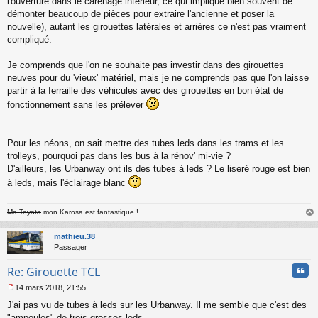
l'ouverture dans le carénage intérieur, ce qui implique bien souvent de
a
démonter beaucoup de pièces pour extraire l'ancienne et poser la
g
nouvelle), autant les girouettes latérales et arrières ce n'est pas vraiment
e
compliqué.
n
o
n
Je comprends que l'on ne souhaite pas investir dans des girouettes
l
neuves pour du 'vieux' matériel, mais je ne comprends pas que l'on laisse
u
partir à la ferraille des véhicules avec des girouettes en bon état de
fonctionnement sans les prélever
Pour les néons, on sait mettre des tubes leds dans les trams et les
trolleys, pourquoi pas dans les bus à la rénov' mi-vie ?
D'ailleurs, les Urbanway ont ils des tubes à leds ? Le liseré rouge est bien
à leds, mais l'éclairage blanc
Ma Toyota
mon Karosa est fantastique !
au
t
mathieu.38
Passager
Cita
Re: Girouette TCL
14 mars 2018, 21:55
M
J'ai pas vu de tubes à leds sur les Urbanway. Il me semble que c'est des
e
s
"ampoules" de trois grosses leds.