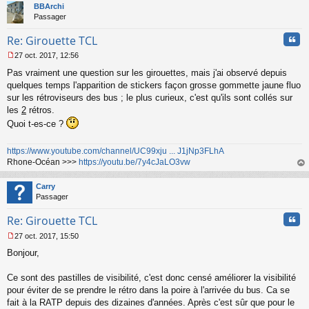
t
BBArchi
Passager
Cita
Re: Girouette TCL
27 oct. 2017, 12:56
M
Pas vraiment une question sur les girouettes, mais j'ai observé depuis
e
s
quelques temps l'apparition de stickers façon grosse gommette jaune fluo
s
sur les rétroviseurs des bus ; le plus curieux, c'est qu'ils sont collés sur
a
les
2
rétros.
g
Quoi t-es-ce ?
e
n
o
https://www.youtube.com/channel/UC99xju ... J1jNp3FLhA
n
Rhone-Océan >>>
https://youtu.be/7y4cJaLO3vw
l
au
u
t
Carry
Passager
Cita
Re: Girouette TCL
27 oct. 2017, 15:50
M
Bonjour,
e
s
s
Ce sont des pastilles de visibilité, c'est donc censé améliorer la visibilité
a
pour éviter de se prendre le rétro dans la poire à l'arrivée du bus. Ca se
g
fait à la RATP depuis des dizaines d'années. Après c'est sûr que pour le
e