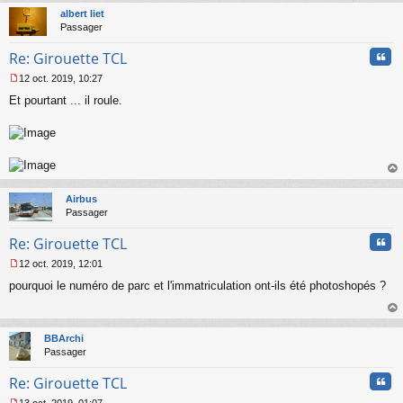
t
albert liet
Passager
Cita
Re: Girouette TCL
12 oct. 2019, 10:27
M
Et pourtant ... il roule.
e
s
s
a
g
e
au
n
t
o
Airbus
n
Passager
l
u
Cita
Re: Girouette TCL
12 oct. 2019, 12:01
M
pourquoi le numéro de parc et l'immatriculation ont-ils été photoshopés ?
e
s
s
au
a
t
BBArchi
g
Passager
e
n
Cita
Re: Girouette TCL
o
n
13 oct. 2019, 01:07