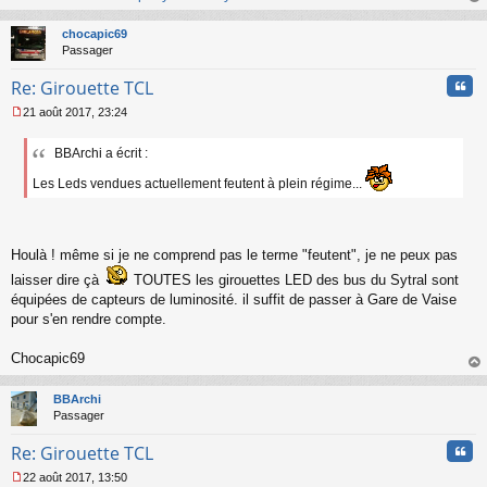
au
t
chocapic69
Passager
Cita
Re: Girouette TCL
21 août 2017, 23:24
M
e
BBArchi a écrit :
s
s
Les Leds vendues actuellement feutent à plein régime...
a
g
e
n
Houlà ! même si je ne comprend pas le terme "feutent", je ne peux pas
o
n
laisser dire çà
TOUTES les girouettes LED des bus du Sytral sont
l
équipées de capteurs de luminosité. il suffit de passer à Gare de Vaise
u
pour s'en rendre compte.
Chocapic69
au
t
BBArchi
Passager
Cita
Re: Girouette TCL
22 août 2017, 13:50