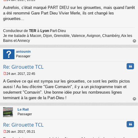
M
Autrefois, c'était marqué PART DIEU sur les girouettes, mais quand l'arrêt
e
s
a été renommé Gare Part Dieu Vivier Merle, ils ont changé les
s
girouettes...
a
g
Conducteur de
TER
à
Lyon
Part-Dieu
e
Je me balade à Macon, Dijon, Grenoble, Valence, Avignon, Chambéry, Aix les
n
o
Bains et Annecy
n
au
l
t
antounin
u
Passager
Cita
Re: Girouette TCL
24 avr. 2017, 22:45
M
A Genève ce qui est sympa sur les girouettes, ce sont les petits pictos
e
s
aussi ! Au lieu d'écrire "Gare Cornavin", il y a un pictogramme train et
s
seulement "Cornavin". Une bonne idée pour les nombreuses lignes
a
terminant à la gare de la Part-Dieu !
g
au
e
t
n
Le Rail
o
Passager
n
Cita
l
Re: Girouette TCL
u
26 avr. 2017, 05:21
M