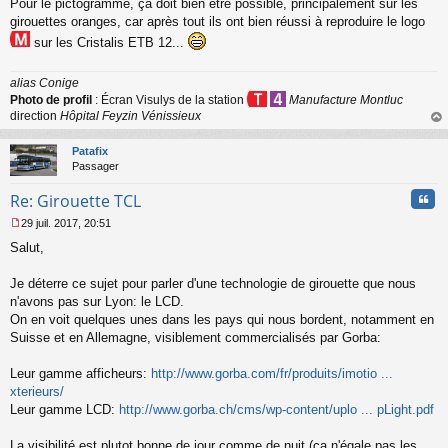
Pour le pictogramme, ça doit bien être possible, principalement sur les
e
s
girouettes oranges, car après tout ils ont bien réussi à reproduire le logo
s
sur les Cristalis ETB 12...
a
g
e
alias Conige
n
Photo de profil
: Écran Visulys de la station
Manufacture Montluc
o
direction
Hôpital Feyzin Vénissieux
n
au
l
t
Patafix
u
Passager
Cita
Re: Girouette TCL
29 juil. 2017, 20:51
M
Salut,
e
s
s
Je déterre ce sujet pour parler d'une technologie de girouette que nous
a
n'avons pas sur Lyon: le LCD.
g
On en voit quelques unes dans les pays qui nous bordent, notamment en
e
Suisse et en Allemagne, visiblement commercialisés par Gorba:
n
o
n
Leur gamme afficheurs:
http://www.gorba.com/fr/produits/imotio ...
l
xterieurs/
u
Leur gamme LCD:
http://www.gorba.ch/cms/wp-content/uplo ... pLight.pdf
La visibilité est plutot bonne de jour comme de nuit (ca n'égale pas les