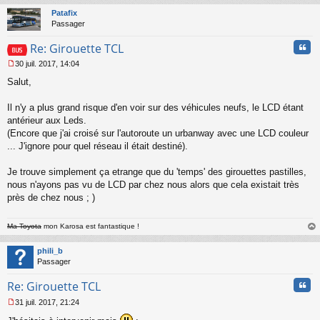
t
Patafix
Passager
Cita
Re: Girouette TCL
30 juil. 2017, 14:04
M
Salut,
e
s
s
Il n'y a plus grand risque d'en voir sur des véhicules neufs, le LCD étant
a
antérieur aux Leds.
g
(Encore que j'ai croisé sur l'autoroute un urbanway avec une LCD couleur
e
... J'ignore pour quel réseau il était destiné).
n
o
n
Je trouve simplement ça etrange que du 'temps' des girouettes pastilles,
l
nous n'ayons pas vu de LCD par chez nous alors que cela existait très
u
près de chez nous ; )
Ma Toyota
mon Karosa est fantastique !
au
t
phili_b
Passager
Cita
Re: Girouette TCL
31 juil. 2017, 21:24
M