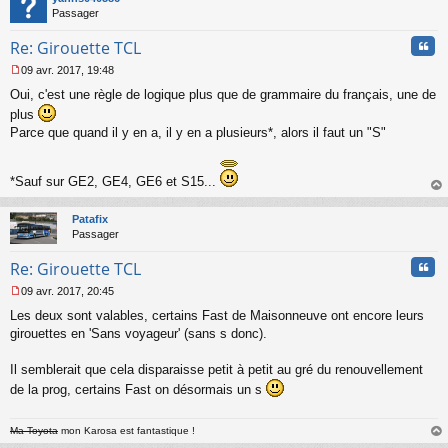
l
Passager
u
Cita
Re: Girouette TCL
09 avr. 2017, 19:48
M
Oui, c'est une règle de logique plus que de grammaire du français, une de
e
s
plus
s
Parce que quand il y en a, il y en a plusieurs*, alors il faut un "S"
a
g
e
*Sauf sur GE2, GE4, GE6 et S15...
n
au
o
t
n
Patafix
l
Passager
u
Cita
Re: Girouette TCL
09 avr. 2017, 20:45
M
Les deux sont valables, certains Fast de Maisonneuve ont encore leurs
e
s
girouettes en 'Sans voyageur' (sans s donc).
s
a
Il semblerait que cela disparaisse petit à petit au gré du renouvellement
g
de la prog, certains Fast on désormais un s
e
n
o
Ma Toyota
mon Karosa est fantastique !
n
au