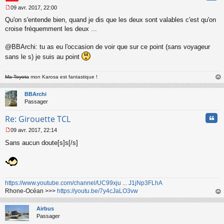
09 avr. 2017, 22:00
M
Qu'on s'entende bien, quand je dis que les deux sont valables c'est qu'on
e
s
croise fréquemment les deux ...
s
a
@BBArchi: tu as eu l'occasion de voir que sur ce point (sans voyageur
g
sans le s) je suis au point
e
n
o
Ma Toyota
mon Karosa est fantastique !
n
au
l
t
BBArchi
u
Passager
Cita
Re: Girouette TCL
09 avr. 2017, 22:14
M
Sans aucun doute[s]s[/s]
e
s
s
a
g
e
https://www.youtube.com/channel/UC99xju ... J1jNp3FLhA
n
Rhone-Océan >>>
https://youtu.be/7y4cJaLO3vw
o
au
n
t
Airbus
l
Passager
u