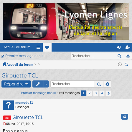
Accueil du forum
Premier message non lu
ac
or
on
ns
Accueil du forum
co
u
ne
cri
ec
Girouette TCL
ur
m
xi
pti
her
ci
s
on
on
Répondre
ch
er
s
Premier message non lu
• 164 messages
1
2
3
4
momodu31
Passager
Cita
Girouette TCL
08 avr. 2017, 19:15
M
Bonjour à tous,
e