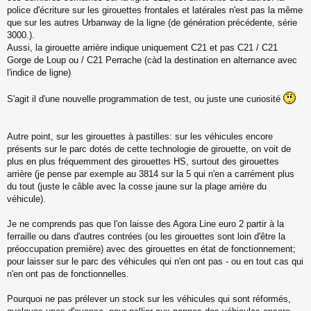
g
police d'écriture sur les girouettes frontales et latérales n'est pas la même
e
que sur les autres Urbanway de la ligne (de génération précédente, série
n
o
3000.).
n
Aussi, la girouette arrière indique uniquement C21 et pas C21 / C21
l
Gorge de Loup ou / C21 Perrache (càd la destination en alternance avec
u
l'indice de ligne)
S'agit il d'une nouvelle programmation de test, ou juste une curiosité
Autre point, sur les girouettes à pastilles: sur les véhicules encore
présents sur le parc dotés de cette technologie de girouette, on voit de
plus en plus fréquemment des girouettes HS, surtout des girouettes
arrière (je pense par exemple au 3814 sur la 5 qui n'en a carrément plus
du tout (juste le câble avec la cosse jaune sur la plage arrière du
véhicule).
Je ne comprends pas que l'on laisse des Agora Line euro 2 partir à la
ferraille ou dans d'autres contrées (ou les girouettes sont loin d'être la
préoccupation première) avec des girouettes en état de fonctionnement;
pour laisser sur le parc des véhicules qui n'en ont pas - ou en tout cas qui
n'en ont pas de fonctionnelles.
Pourquoi ne pas prélever un stock sur les véhicules qui sont réformés,