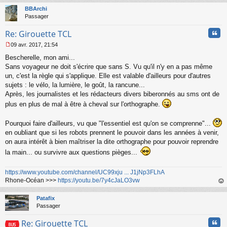
l
t
BBArchi
u
Passager
Cita
Re: Girouette TCL
09 avr. 2017, 21:54
M
Bescherelle, mon ami...
e
s
Sans voyageur ne doit s'écrire que sans S. Vu qu'il n'y en a pas même
s
un, c'est la règle qui s'applique. Elle est valable d'ailleurs pour d'autres
a
sujets : le vélo, la lumière, le goût, la rancune...
g
Après, les journalistes et les rédacteurs divers biberonnés au sms ont de
e
plus en plus de mal à être à cheval sur l'orthographe.
n
o
n
Pourquoi faire d'ailleurs, vu que "l'essentiel est qu'on se comprenne"...
l
en oubliant que si les robots prennent le pouvoir dans les années à venir,
u
on aura intérêt à bien maîtriser la dite orthographe pour pouvoir reprendre
la main... ou survivre aux questions pièges...
https://www.youtube.com/channel/UC99xju ... J1jNp3FLhA
Rhone-Océan >>>
https://youtu.be/7y4cJaLO3vw
au
t
Patafix
Passager
Cita
Re: Girouette TCL