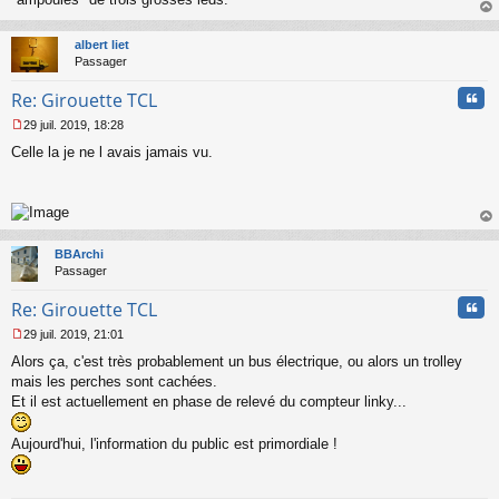
s
au
a
t
albert liet
g
Passager
e
n
Cita
Re: Girouette TCL
o
n
29 juil. 2019, 18:28
l
M
u
Celle la je ne l avais jamais vu.
e
s
s
a
g
au
e
t
n
BBArchi
o
Passager
n
Cita
l
Re: Girouette TCL
u
29 juil. 2019, 21:01
M
Alors ça, c'est très probablement un bus électrique, ou alors un trolley
e
s
mais les perches sont cachées.
s
Et il est actuellement en phase de relevé du compteur linky...
a
g
Aujourd'hui, l'information du public est primordiale !
e
n
o
n