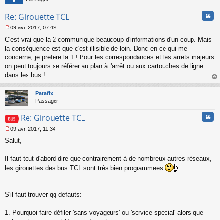
Cita
Re: Girouette TCL
09 avr. 2017, 07:49
M
C'est vrai que la 2 communique beaucoup d'informations d'un coup. Mais
e
s
la conséquence est que c'est illisible de loin. Donc en ce qui me
s
concerne, je préfère la 1 ! Pour les correspondances et les arrêts majeurs
a
on peut toujours se référer au plan à l'arrêt ou aux cartouches de ligne
g
dans les bus !
e
au
n
t
o
Patafix
n
Passager
l
u
Cita
Re: Girouette TCL
09 avr. 2017, 11:34
M
Salut,
e
s
s
Il faut tout d'abord dire que contrairement à de nombreux autres réseaux,
a
les girouettes des bus TCL sont très bien programmees
g
e
n
o
S'il faut trouver qq defauts:
n
l
1. Pourquoi faire défiler 'sans voyageurs' ou 'service special' alors que
u