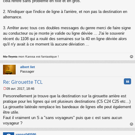
cela rentre sans problème en fixe et en gros.
2. N'indiquer que l'indice de ligne à l'arrière, et non pas la destination en
alternance.
3. Arrêter avec tous ces doubles messages du genre merci de faire signe
au conducteur ou je monte je valide ou ligne déviée ... J'ai le souvenir
récent du 1108 qui a roulé des semaines sur la 40 en ligne déviée alors
qu'il n'y avait à ce moment là aucune déviation ...
Ma Toyota
mon Karosa est fantastique !
au
t
albert liet
Passager
Cita
Re: Girouette TCL
09 avr. 2017, 18:46
M
Personnellement je trouve que la destination sur la girouette arrière est
e
s
pratique pour les lignes qui ont plusieurs destinations (C5 C24 C25 etc...)
s
La girouette latérale remplace les bandeaux de lignes elle peut également
a
être utile.
g
Faut il vraiment un S a "sans voyageurs" puis que c est sans aucun
e
voyageur ?
n
o
au
n
t
yanns040586