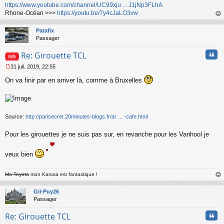
https://www.youtube.com/channel/UC99xju ... J1jNp3FLhA
l
Rhone-Océan >>>
https://youtu.be/7y4cJaLO3vw
u
au
t
Patafix
Passager
Cita
Re: Girouette TCL
31 juil. 2019, 22:55
M
On va finir par en arriver là, comme à Bruxelles
e
s
s
a
g
Source:
http://parisecret.20minutes-blogs.fr/ar ... -cafe.html
e
n
o
Pour les girouettes je ne suis pas sur, en revanche pour les Vanhool je
n
l
veux bien
u
Ma Toyota
mon Karosa est fantastique !
au
t
Gil-Puy26
Passager
Cita
Re: Girouette TCL