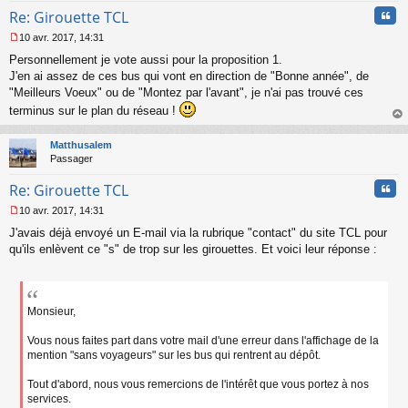
Cita
Re: Girouette TCL
10 avr. 2017, 14:31
M
Personnellement je vote aussi pour la proposition 1.
e
s
J'en ai assez de ces bus qui vont en direction de "Bonne année", de
s
"Meilleurs Voeux" ou de "Montez par l'avant", je n'ai pas trouvé ces
a
terminus sur le plan du réseau !
g
au
e
t
n
Matthusalem
o
Passager
n
l
Cita
Re: Girouette TCL
u
10 avr. 2017, 14:31
M
J'avais déjà envoyé un E-mail via la rubrique "contact" du site TCL pour
e
s
qu'ils enlèvent ce "s" de trop sur les girouettes. Et voici leur réponse :
s
a
g
e
Monsieur,
n
o
Vous nous faites part dans votre mail d'une erreur dans l'affichage de la
n
mention "sans voyageurs" sur les bus qui rentrent au dépôt.
l
u
Tout d'abord, nous vous remercions de l'intérêt que vous portez à nos
services.