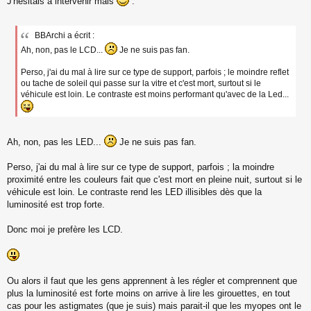
J'hésitais à intervenir mais
:
e
s
s
a
BBArchi a écrit :
g
Ah, non, pas le LCD...
Je ne suis pas fan.
e
n
Perso, j'ai du mal à lire sur ce type de support, parfois ; le moindre reflet
o
ou tache de soleil qui passe sur la vitre et c'est mort, surtout si le
n
véhicule est loin. Le contraste est moins performant qu'avec de la Led...
l
u
Ah, non, pas les LED...
Je ne suis pas fan.
Perso, j'ai du mal à lire sur ce type de support, parfois ; la moindre
proximité entre les couleurs fait que c'est mort en pleine nuit, surtout si le
véhicule est loin. Le contraste rend les LED illisibles dès que la
luminosité est trop forte.
Donc moi je prefère les LCD.
Ou alors il faut que les gens apprennent à les régler et comprennent que
plus la luminosité est forte moins on arrive à lire les girouettes, en tout
cas pour les astigmates (que je suis) mais parait-il que les myopes ont le