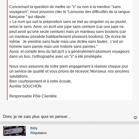
Concernant la question de mettre un "s" ou non à la mention "sans
voyageurs", nous pouvons citer le "Larousse des difficultés de la langue
française " qui stipule :
« Le nom qui suit la préposition sans se met au singulier ou au pluriel,
selon le sens. Ainsi, on écrit une jupe sans ceinture (car une jupe ne
peut avoir qu’une seule ceinture) mais un manteau sans boutons (car
un manteau possède habituellement plusieurs boutons). On écrira de
même : Je viendrai sans faute mais une dictée sans fautes ; c’est un
homme sans parole mais une histoire sans paroles."
Aussi, et compte tenu du fait qu'il y a généralement plusieurs voyageurs
dans un bus, l'orthographe avec un "s" a été privilégiée.
Nous vous assurons de notre plein engagement à réaliser chaque jour
un service de qualité et vous prions de recevoir, Monsieur, nos sincères
salutations.
Bien courtoisement et à votre écoute,
Aurélie SOUCHON
Responsable Pôle Clientèle.
Donc je ne sais plus quoi en penser...
au
t
Billy
Régulateur