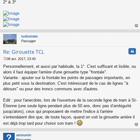
n
2* & 3*
l
u
au
t
turbotrain
Passager
Cita
Re: Girouette TCL
08 avr. 2017, 23:40
M
Personnellement, et aussi par habitude, la 1°. C'est suffisant et lisible, ou
e
s
alors il faut équiper l'arrière d'une girouette type "frontale".
s
Variante : ajouter sur la frontale les points de passages importants, en
a
plus petit sous la destination. C'est intéressant de le cas de lignes "à
g
détours" ou pour des troncs communs avec d'autres.
e
n
o
Edit : pour l'anecdote, lors de l'ouverture de la seconde ligne de tram à St-
n
Étienne (une seule ligne pendant plus de 50 ans, donc pas d’ambiguïté
l
jusqu'alors), ceux qui proposaient de mettre l'indice à l'arrière
u
s'entendaient dire que, de toute façon, quand on voit la girouette arrière il
est déjà trop tard pour choisir son tram !
au
t
antounin
Passager