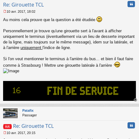
Cita
Re: Girouette TCL
10 avr. 2017, 18:02
M
Au moins cela prouve que la question a été étudiée
e
s
s
Personnellement je trouve qu'une girouette sert à l'avant à afficher
a
uniquement le terminus (éventuellement via un lieu de desserte important
g
de la ligne, mais toujours sur le même message), idem sur la latérale, et
e
à l'arrière
uniquement
l'indice de ligne.
n
o
n
Si l'on veut mentionner le terminus à l'arrière du bus... et bien il faut faire
l
comme à Strasbourg ! Mettre une girouette latérale à l'arrière
u
au
t
Patafix
Passager
Cita
Re: Girouette TCL
10 avr. 2017, 20:15
M