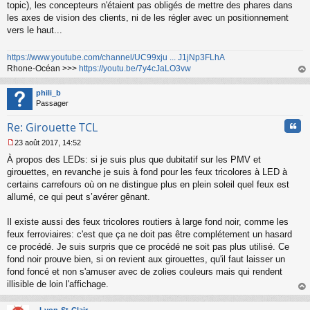
topic), les concepteurs n'étaient pas obligés de mettre des phares dans
les axes de vision des clients, ni de les régler avec un positionnement
vers le haut...
https://www.youtube.com/channel/UC99xju ... J1jNp3FLhA
Rhone-Océan >>>
https://youtu.be/7y4cJaLO3vw
au
t
phili_b
Passager
Cita
Re: Girouette TCL
23 août 2017, 14:52
M
À propos des LEDs: si je suis plus que dubitatif sur les PMV et
e
s
girouettes, en revanche je suis à fond pour les feux tricolores à LED à
s
certains carrefours où on ne distingue plus en plein soleil quel feux est
a
allumé, ce qui peut s’avérer gênant.
g
e
Il existe aussi des feux tricolores routiers à large fond noir, comme les
n
o
feux ferroviaires: c'est que ça ne doit pas être complétement un hasard
n
ce procédé. Je suis surpris que ce procédé ne soit pas plus utilisé. Ce
l
fond noir prouve bien, si on revient aux girouettes, qu'il faut laisser un
u
fond foncé et non s'amuser avec de zolies couleurs mais qui rendent
illisible de loin l'affichage.
au
t