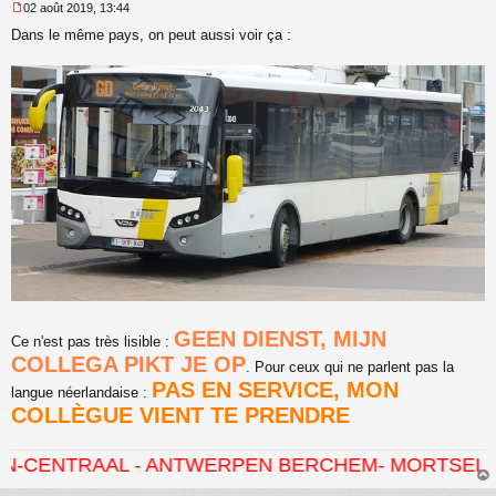
02 août 2019, 13:44
M
Dans le même pays, on peut aussi voir ça :
e
s
s
a
g
e
n
o
n
l
u
GEEN DIENST, MIJN
Ce n'est pas très lisible :
COLLEGA PIKT JE OP
. Pour ceux qui ne parlent pas la
PAS EN SERVICE, MON
langue néerlandaise :
COLLÈGUE VIENT TE PRENDRE
L - ANTWERPEN BERCHEM- MORTSEL - HOVE - KO
au