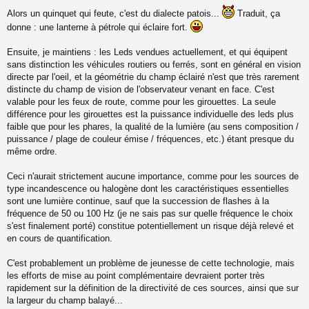
M
e
Alors un quinquet qui feute, c'est du dialecte patois...
Traduit, ça
s
donne : une lanterne à pétrole qui éclaire fort.
s
a
Ensuite, je maintiens : les Leds vendues actuellement, et qui équipent
g
e
sans distinction les véhicules routiers ou ferrés, sont en général en vision
n
directe par l'oeil, et la géométrie du champ éclairé n'est que très rarement
o
distincte du champ de vision de l'observateur venant en face. C'est
n
valable pour les feux de route, comme pour les girouettes. La seule
l
différence pour les girouettes est la puissance individuelle des leds plus
u
faible que pour les phares, la qualité de la lumière (au sens composition /
puissance / plage de couleur émise / fréquences, etc.) étant presque du
même ordre.
Ceci n'aurait strictement aucune importance, comme pour les sources de
type incandescence ou halogène dont les caractéristiques essentielles
sont une lumière continue, sauf que la succession de flashes à la
fréquence de 50 ou 100 Hz (je ne sais pas sur quelle fréquence le choix
s'est finalement porté) constitue potentiellement un risque déjà relevé et
en cours de quantification.
C'est probablement un problème de jeunesse de cette technologie, mais
les efforts de mise au point complémentaire devraient porter très
rapidement sur la définition de la directivité de ces sources, ainsi que sur
la largeur du champ balayé...