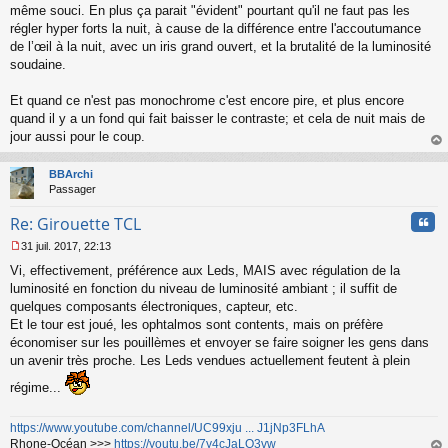
même souci. En plus ça parait "évident" pourtant qu'il ne faut pas les
régler hyper forts la nuit, à cause de la différence entre l'accoutumance
de l’œil à la nuit, avec un iris grand ouvert, et la brutalité de la luminosité
soudaine.
Et quand ce n'est pas monochrome c'est encore pire, et plus encore
quand il y a un fond qui fait baisser le contraste; et cela de nuit mais de
jour aussi pour le coup.
au
t
BBArchi
Passager
Cita
Re: Girouette TCL
31 juil. 2017, 22:13
M
Vi, effectivement, préférence aux Leds, MAIS avec régulation de la
e
s
luminosité en fonction du niveau de luminosité ambiant ; il suffit de
s
quelques composants électroniques, capteur, etc.
a
Et le tour est joué, les ophtalmos sont contents, mais on préfère
g
économiser sur les pouillèmes et envoyer se faire soigner les gens dans
e
un avenir très proche. Les Leds vendues actuellement feutent à plein
n
o
régime...
n
l
u
https://www.youtube.com/channel/UC99xju ... J1jNp3FLhA
Rhone-Océan >>>
https://youtu.be/7y4cJaLO3vw