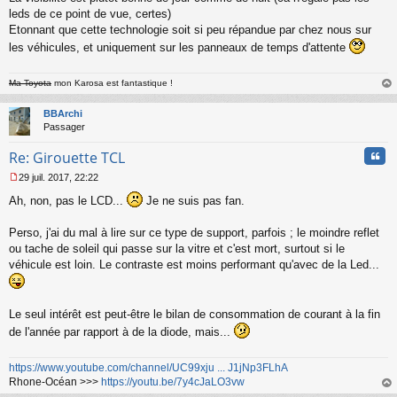
leds de ce point de vue, certes)
Etonnant que cette technologie soit si peu répandue par chez nous sur
les véhicules, et uniquement sur les panneaux de temps d'attente
Ma Toyota
mon Karosa est fantastique !
au
t
BBArchi
Passager
Cita
Re: Girouette TCL
29 juil. 2017, 22:22
M
Ah, non, pas le LCD...
Je ne suis pas fan.
e
s
s
Perso, j'ai du mal à lire sur ce type de support, parfois ; le moindre reflet
a
ou tache de soleil qui passe sur la vitre et c'est mort, surtout si le
g
véhicule est loin. Le contraste est moins performant qu'avec de la Led...
e
n
o
n
Le seul intérêt est peut-être le bilan de consommation de courant à la fin
l
de l'année par rapport à de la diode, mais...
u
https://www.youtube.com/channel/UC99xju ... J1jNp3FLhA
Rhone-Océan >>>
https://youtu.be/7y4cJaLO3vw
au