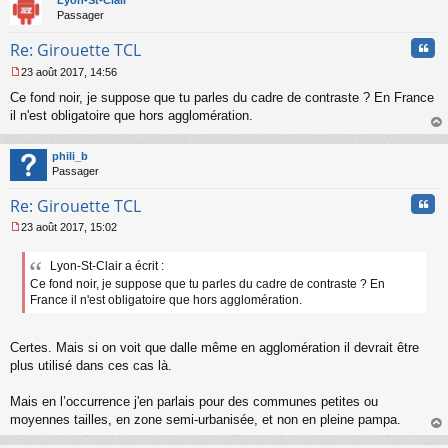
Lyon-St-Clair
Passager
Cita
Re: Girouette TCL
23 août 2017, 14:56
M
Ce fond noir, je suppose que tu parles du cadre de contraste ? En France
e
s
il n'est obligatoire que hors agglomération.
s
au
a
t
phili_b
g
Passager
e
n
Cita
Re: Girouette TCL
o
n
23 août 2017, 15:02
l
M
u
e
Lyon-St-Clair a écrit :
s
Ce fond noir, je suppose que tu parles du cadre de contraste ? En
s
a
France il n'est obligatoire que hors agglomération.
g
e
n
Certes. Mais si on voit que dalle même en agglomération il devrait être
o
plus utilisé dans ces cas là.
n
l
Mais en l’occurrence j'en parlais pour des communes petites ou
u
moyennes tailles, en zone semi-urbanisée, et non en pleine pampa.
au