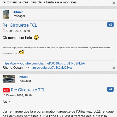
rétro gauche c'est plus de la fantaisie à mon avis...
n
o
au
n
t
BBArchi
l
Passager
u
Cita
Re: Girouette TCL
27 oct. 2017, 20:39
M
Ok merci pour l'info.
e
s
s
Prochaine étape, on met un haut parleur sur chaque rétro, avec un signal sonore pour les étourdis mal voyants ou scotchés sur
a
g
leurs smartphone ?
e
n
https://www.youtube.com/channel/UC99xju ... J1jNp3FLhA
o
Rhone-Océan >>>
https://youtu.be/7y4cJaLO3vw
n
au
l
t
Patafix
u
Passager
Cita
Re: Girouette TCL
13 mars 2018, 18:16
M
Salut,
e
s
s
J'ai remarqué que la programmation girouette de l'Urbanway 3611, engagé
a
ces dernières semaines sur la ligne C21, est différente des autres: la