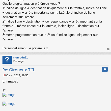
s
Quelle programmation préférerez vous ?
s
1*Indice de ligne & destination uniquement sur la frontale, indice de ligne
a
+ destination + arrêts importants sur la latérale et indice de ligne
g
seulement sur l'arrière
e
2*Indice ligne + destination + correspondance + arrêt important sur la
n
o
frontale + même chose sur la latérale, indice ligne + destination sur
n
l'arrière
l
3*même programmation que la 2* sauf indice ligne uniquement sur
u
l'arrière
Personnellement, je préfère la 3
au
t
momodu31
Passager
Cita
Re: Girouette TCL
08 avr. 2017, 19:56
M
En image :
e
s
s
1*
a
g
e
n
o