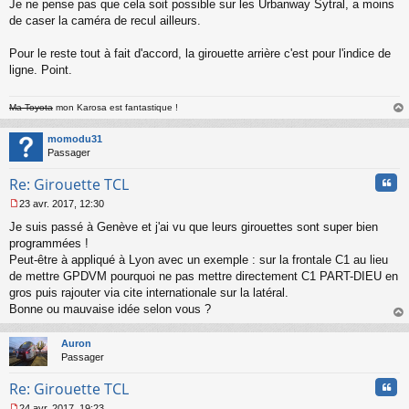
Je ne pense pas que cela soit possible sur les Urbanway Sytral, a moins
e
s
de caser la caméra de recul ailleurs.
s
a
Pour le reste tout à fait d'accord, la girouette arrière c'est pour l'indice de
g
ligne. Point.
e
n
o
Ma Toyota
mon Karosa est fantastique !
n
au
l
t
momodu31
u
Passager
Cita
Re: Girouette TCL
23 avr. 2017, 12:30
M
Je suis passé à Genève et j'ai vu que leurs girouettes sont super bien
e
s
programmées !
s
Peut-être à appliqué à Lyon avec un exemple : sur la frontale C1 au lieu
a
de mettre GPDVM pourquoi ne pas mettre directement C1 PART-DIEU en
g
gros puis rajouter via cite internationale sur la latéral.
e
Bonne ou mauvaise idée selon vous ?
n
o
au
n
t
Auron
l
Passager
u
Cita
Re: Girouette TCL
24 avr. 2017, 19:23