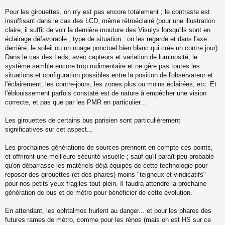
Pour les girouettes, on n'y est pas encore totalement ; le contraste est
insuffisant dans le cas des LCD, même rétroéclairé (pour une illustration
claire, il suffit de voir la dernière mouture des Visulys lorsqu'ils sont en
éclairage défavorable ; type de situation : on les regarde et dans l'axe
derrière, le soleil ou un nuage ponctuel bien blanc qui crée un contre jour).
Dans le cas des Leds, avec capteurs et variation de luminosité, le
système semble encore trop rudimentaire et ne gère pas toutes les
situations et configuration possibles entre la position de l'observateur et
l'éclairement, les contre-jours, les zones plus ou moins éclairées, etc. Et
l'éblouissement parfois constaté est de nature à empêcher une vision
correcte, et pas que par les PMR en particulier...
Les girouettes de certains bus parisien sont particulièrement
significatives sur cet aspect...
Les prochaines générations de sources prennent en compte ces points,
et offriront une meilleure sécurité visuelle ; sauf qu'il paraît peu probable
qu'on débarrasse les matériels déjà équipés de cette technologie pour
reposer des girouettes (et des phares) moins "teigneux et vindicatifs"
pour nos petits yeux fragiles tout plein. Il faudra attendre la prochaine
génération de bus et de métro pour bénéficier de cette évolution.
En attendant, les ophtalmos hurlent au danger... et pour les phares des
futures rames de métro, comme pour les rénos (mais on est HS sur ce