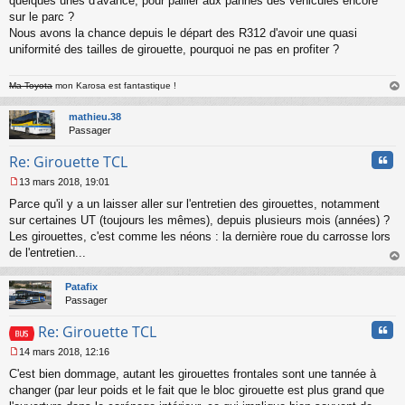
quelques unes d'avance, pour pallier aux pannes des véhicules encore
sur le parc ?
Nous avons la chance depuis le départ des R312 d'avoir une quasi
uniformité des tailles de girouette, pourquoi ne pas en profiter ?
Ma Toyota
mon Karosa est fantastique !
au
t
mathieu.38
Passager
Cita
Re: Girouette TCL
13 mars 2018, 19:01
M
Parce qu'il y a un laisser aller sur l'entretien des girouettes, notamment
e
s
sur certaines UT (toujours les mêmes), depuis plusieurs mois (années) ?
s
Les girouettes, c'est comme les néons : la dernière roue du carrosse lors
a
de l'entretien...
g
au
e
t
n
Patafix
o
Passager
n
Cita
l
Re: Girouette TCL
u
14 mars 2018, 12:16
M
C'est bien dommage, autant les girouettes frontales sont une tannée à
e
s
changer (par leur poids et le fait que le bloc girouette est plus grand que
s