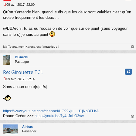
09 avr. 2017, 22:00
M
Qu'on s'entende bien, quand je dis que les deux sont valables c'est qu'on
e
s
croise fréquemment les deux ...
s
a
@BBArchi: tu as eu l'occasion de voir que sur ce point (sans voyageur
g
sans le s) je suis au point
e
n
o
Ma Toyota
mon Karosa est fantastique !
n
au
l
t
BBArchi
u
Passager
Cita
Re: Girouette TCL
09 avr. 2017, 22:14
M
Sans aucun doute[s]s[/s]
e
s
s
a
g
e
https://www.youtube.com/channel/UC99xju ... J1jNp3FLhA
n
Rhone-Océan >>>
https://youtu.be/7y4cJaLO3vw
o
au
n
t
Airbus
l
Passager
u