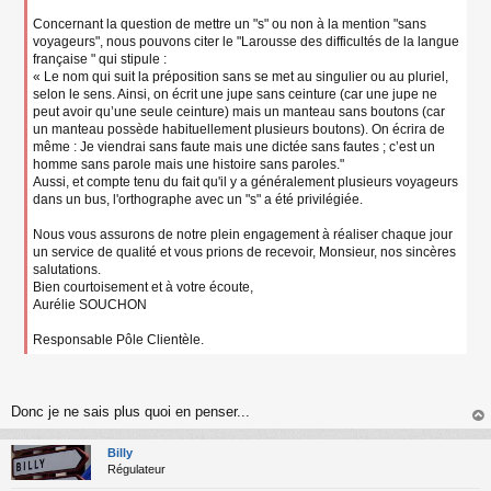
Concernant la question de mettre un "s" ou non à la mention "sans
voyageurs", nous pouvons citer le "Larousse des difficultés de la langue
française " qui stipule :
« Le nom qui suit la préposition sans se met au singulier ou au pluriel,
selon le sens. Ainsi, on écrit une jupe sans ceinture (car une jupe ne
peut avoir qu’une seule ceinture) mais un manteau sans boutons (car
un manteau possède habituellement plusieurs boutons). On écrira de
même : Je viendrai sans faute mais une dictée sans fautes ; c’est un
homme sans parole mais une histoire sans paroles."
Aussi, et compte tenu du fait qu'il y a généralement plusieurs voyageurs
dans un bus, l'orthographe avec un "s" a été privilégiée.
Nous vous assurons de notre plein engagement à réaliser chaque jour
un service de qualité et vous prions de recevoir, Monsieur, nos sincères
salutations.
Bien courtoisement et à votre écoute,
Aurélie SOUCHON
Responsable Pôle Clientèle.
Donc je ne sais plus quoi en penser...
au
t
Billy
Régulateur