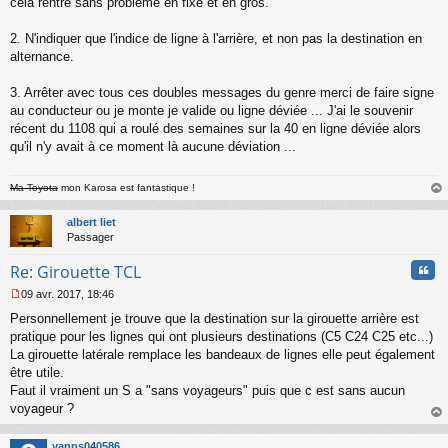
cela rentre sans problème en fixe et en gros.
2. N'indiquer que l'indice de ligne à l'arrière, et non pas la destination en
alternance.
3. Arrêter avec tous ces doubles messages du genre merci de faire signe
au conducteur ou je monte je valide ou ligne déviée ... J'ai le souvenir
récent du 1108 qui a roulé des semaines sur la 40 en ligne déviée alors
qu'il n'y avait à ce moment là aucune déviation ...
Ma Toyota
mon Karosa est fantastique !
au
t
albert liet
Passager
Cita
Re: Girouette TCL
09 avr. 2017, 18:46
M
Personnellement je trouve que la destination sur la girouette arrière est
e
s
pratique pour les lignes qui ont plusieurs destinations (C5 C24 C25 etc...)
s
La girouette latérale remplace les bandeaux de lignes elle peut également
a
être utile.
g
Faut il vraiment un S a "sans voyageurs" puis que c est sans aucun
e
voyageur ?
n
o
au
n
t
yanns040586