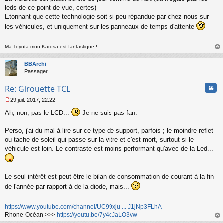
leds de ce point de vue, certes)
Etonnant que cette technologie soit si peu répandue par chez nous sur
les véhicules, et uniquement sur les panneaux de temps d'attente
Ma Toyota
mon Karosa est fantastique !
au
t
BBArchi
Passager
Cita
Re: Girouette TCL
29 juil. 2017, 22:22
M
Ah, non, pas le LCD...
Je ne suis pas fan.
e
s
s
Perso, j'ai du mal à lire sur ce type de support, parfois ; le moindre reflet
a
ou tache de soleil qui passe sur la vitre et c'est mort, surtout si le
g
véhicule est loin. Le contraste est moins performant qu'avec de la Led...
e
n
o
n
Le seul intérêt est peut-être le bilan de consommation de courant à la fin
l
de l'année par rapport à de la diode, mais...
u
https://www.youtube.com/channel/UC99xju ... J1jNp3FLhA
Rhone-Océan >>>
https://youtu.be/7y4cJaLO3vw
au