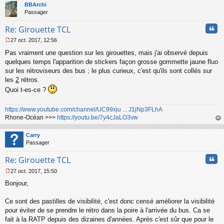
t
BBArchi
Passager
Cita
Re: Girouette TCL
27 oct. 2017, 12:56
M
Pas vraiment une question sur les girouettes, mais j'ai observé depuis
e
s
quelques temps l'apparition de stickers façon grosse gommette jaune fluo
s
sur les rétroviseurs des bus ; le plus curieux, c'est qu'ils sont collés sur
a
les
2
rétros.
g
Quoi t-es-ce ?
e
n
o
https://www.youtube.com/channel/UC99xju ... J1jNp3FLhA
n
Rhone-Océan >>>
https://youtu.be/7y4cJaLO3vw
l
au
u
t
Carry
Passager
Cita
Re: Girouette TCL
27 oct. 2017, 15:50
M
Bonjour,
e
s
s
Ce sont des pastilles de visibilité, c'est donc censé améliorer la visibilité
a
pour éviter de se prendre le rétro dans la poire à l'arrivée du bus. Ca se
g
fait à la RATP depuis des dizaines d'années. Après c'est sûr que pour le
e