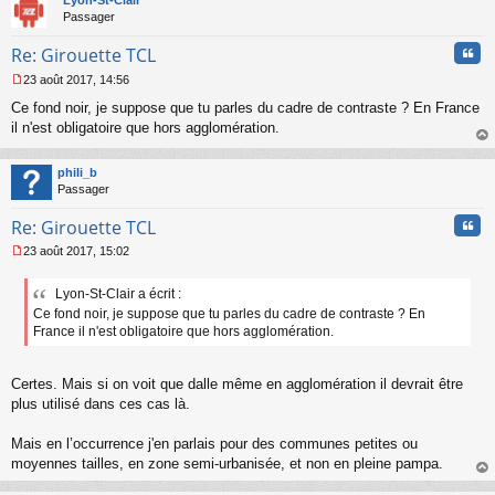
Lyon-St-Clair
Passager
Cita
Re: Girouette TCL
23 août 2017, 14:56
M
Ce fond noir, je suppose que tu parles du cadre de contraste ? En France
e
s
il n'est obligatoire que hors agglomération.
s
au
a
t
phili_b
g
Passager
e
n
Cita
Re: Girouette TCL
o
n
23 août 2017, 15:02
l
M
u
e
Lyon-St-Clair a écrit :
s
Ce fond noir, je suppose que tu parles du cadre de contraste ? En
s
a
France il n'est obligatoire que hors agglomération.
g
e
n
Certes. Mais si on voit que dalle même en agglomération il devrait être
o
plus utilisé dans ces cas là.
n
l
Mais en l’occurrence j'en parlais pour des communes petites ou
u
moyennes tailles, en zone semi-urbanisée, et non en pleine pampa.
au