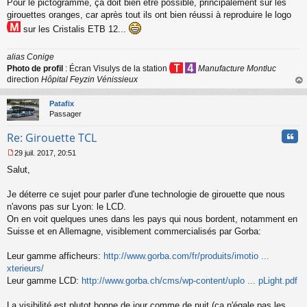
Pour le pictogramme, ça doit bien être possible, principalement sur les
e
s
girouettes oranges, car après tout ils ont bien réussi à reproduire le logo
s
sur les Cristalis ETB 12...
a
g
e
alias Conige
n
Photo de profil
: Écran Visulys de la station
Manufacture Montluc
o
direction
Hôpital Feyzin Vénissieux
n
au
l
t
Patafix
u
Passager
Cita
Re: Girouette TCL
29 juil. 2017, 20:51
M
Salut,
e
s
s
Je déterre ce sujet pour parler d'une technologie de girouette que nous
a
n'avons pas sur Lyon: le LCD.
g
On en voit quelques unes dans les pays qui nous bordent, notamment en
e
Suisse et en Allemagne, visiblement commercialisés par Gorba:
n
o
n
Leur gamme afficheurs:
http://www.gorba.com/fr/produits/imotio ...
l
xterieurs/
u
Leur gamme LCD:
http://www.gorba.ch/cms/wp-content/uplo ... pLight.pdf
La visibilité est plutot bonne de jour comme de nuit (ca n'égale pas les