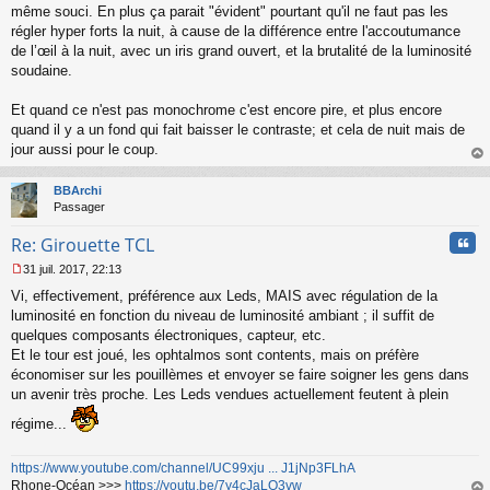
même souci. En plus ça parait "évident" pourtant qu'il ne faut pas les
régler hyper forts la nuit, à cause de la différence entre l'accoutumance
de l’œil à la nuit, avec un iris grand ouvert, et la brutalité de la luminosité
soudaine.
Et quand ce n'est pas monochrome c'est encore pire, et plus encore
quand il y a un fond qui fait baisser le contraste; et cela de nuit mais de
jour aussi pour le coup.
au
t
BBArchi
Passager
Cita
Re: Girouette TCL
31 juil. 2017, 22:13
M
Vi, effectivement, préférence aux Leds, MAIS avec régulation de la
e
s
luminosité en fonction du niveau de luminosité ambiant ; il suffit de
s
quelques composants électroniques, capteur, etc.
a
Et le tour est joué, les ophtalmos sont contents, mais on préfère
g
économiser sur les pouillèmes et envoyer se faire soigner les gens dans
e
un avenir très proche. Les Leds vendues actuellement feutent à plein
n
o
régime...
n
l
u
https://www.youtube.com/channel/UC99xju ... J1jNp3FLhA
Rhone-Océan >>>
https://youtu.be/7y4cJaLO3vw