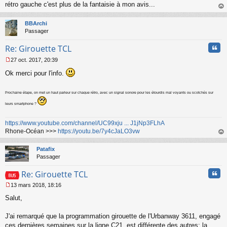
rétro gauche c'est plus de la fantaisie à mon avis...
n
o
au
n
t
BBArchi
l
Passager
u
Cita
Re: Girouette TCL
27 oct. 2017, 20:39
M
Ok merci pour l'info.
e
s
s
Prochaine étape, on met un haut parleur sur chaque rétro, avec un signal sonore pour les étourdis mal voyants ou scotchés sur
a
g
leurs smartphone ?
e
n
https://www.youtube.com/channel/UC99xju ... J1jNp3FLhA
o
Rhone-Océan >>>
https://youtu.be/7y4cJaLO3vw
n
au
l
t
Patafix
u
Passager
Cita
Re: Girouette TCL
13 mars 2018, 18:16
M
Salut,
e
s
s
J'ai remarqué que la programmation girouette de l'Urbanway 3611, engagé
a
ces dernières semaines sur la ligne C21, est différente des autres: la