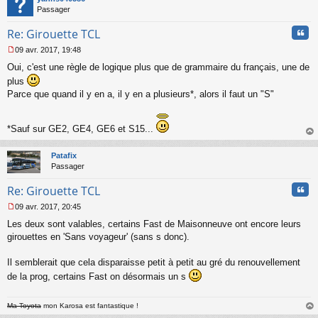
l
Passager
u
Cita
Re: Girouette TCL
09 avr. 2017, 19:48
M
Oui, c'est une règle de logique plus que de grammaire du français, une de
e
s
plus
s
Parce que quand il y en a, il y en a plusieurs*, alors il faut un "S"
a
g
e
*Sauf sur GE2, GE4, GE6 et S15...
n
au
o
t
n
Patafix
l
Passager
u
Cita
Re: Girouette TCL
09 avr. 2017, 20:45
M
Les deux sont valables, certains Fast de Maisonneuve ont encore leurs
e
s
girouettes en 'Sans voyageur' (sans s donc).
s
a
Il semblerait que cela disparaisse petit à petit au gré du renouvellement
g
de la prog, certains Fast on désormais un s
e
n
o
Ma Toyota
mon Karosa est fantastique !
n
au