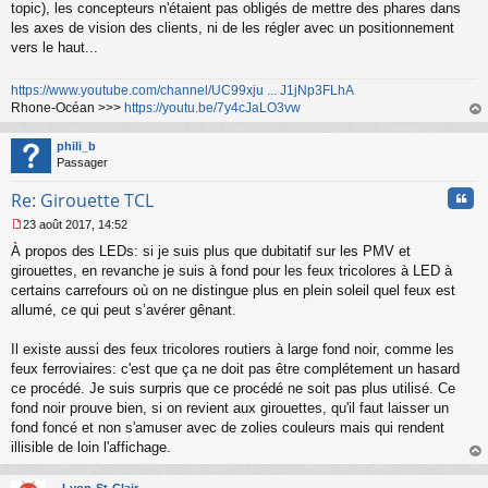
topic), les concepteurs n'étaient pas obligés de mettre des phares dans
les axes de vision des clients, ni de les régler avec un positionnement
vers le haut...
https://www.youtube.com/channel/UC99xju ... J1jNp3FLhA
Rhone-Océan >>>
https://youtu.be/7y4cJaLO3vw
au
t
phili_b
Passager
Cita
Re: Girouette TCL
23 août 2017, 14:52
M
À propos des LEDs: si je suis plus que dubitatif sur les PMV et
e
s
girouettes, en revanche je suis à fond pour les feux tricolores à LED à
s
certains carrefours où on ne distingue plus en plein soleil quel feux est
a
allumé, ce qui peut s’avérer gênant.
g
e
Il existe aussi des feux tricolores routiers à large fond noir, comme les
n
o
feux ferroviaires: c'est que ça ne doit pas être complétement un hasard
n
ce procédé. Je suis surpris que ce procédé ne soit pas plus utilisé. Ce
l
fond noir prouve bien, si on revient aux girouettes, qu'il faut laisser un
u
fond foncé et non s'amuser avec de zolies couleurs mais qui rendent
illisible de loin l'affichage.
au
t