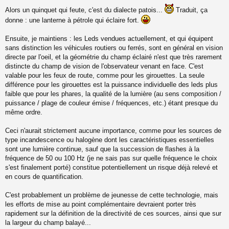
M
e
Alors un quinquet qui feute, c'est du dialecte patois...
Traduit, ça
s
donne : une lanterne à pétrole qui éclaire fort.
s
a
Ensuite, je maintiens : les Leds vendues actuellement, et qui équipent
g
e
sans distinction les véhicules routiers ou ferrés, sont en général en vision
n
directe par l'oeil, et la géométrie du champ éclairé n'est que très rarement
o
distincte du champ de vision de l'observateur venant en face. C'est
n
valable pour les feux de route, comme pour les girouettes. La seule
l
différence pour les girouettes est la puissance individuelle des leds plus
u
faible que pour les phares, la qualité de la lumière (au sens composition /
puissance / plage de couleur émise / fréquences, etc.) étant presque du
même ordre.
Ceci n'aurait strictement aucune importance, comme pour les sources de
type incandescence ou halogène dont les caractéristiques essentielles
sont une lumière continue, sauf que la succession de flashes à la
fréquence de 50 ou 100 Hz (je ne sais pas sur quelle fréquence le choix
s'est finalement porté) constitue potentiellement un risque déjà relevé et
en cours de quantification.
C'est probablement un problème de jeunesse de cette technologie, mais
les efforts de mise au point complémentaire devraient porter très
rapidement sur la définition de la directivité de ces sources, ainsi que sur
la largeur du champ balayé...