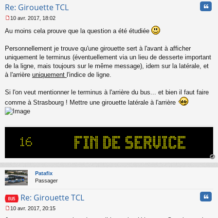
Cita
Re: Girouette TCL
10 avr. 2017, 18:02
M
Au moins cela prouve que la question a été étudiée
e
s
s
Personnellement je trouve qu'une girouette sert à l'avant à afficher
a
uniquement le terminus (éventuellement via un lieu de desserte important
g
de la ligne, mais toujours sur le même message), idem sur la latérale, et
e
à l'arrière
uniquement
l'indice de ligne.
n
o
n
Si l'on veut mentionner le terminus à l'arrière du bus... et bien il faut faire
l
comme à Strasbourg ! Mettre une girouette latérale à l'arrière
u
au
t
Patafix
Passager
Cita
Re: Girouette TCL
10 avr. 2017, 20:15
M