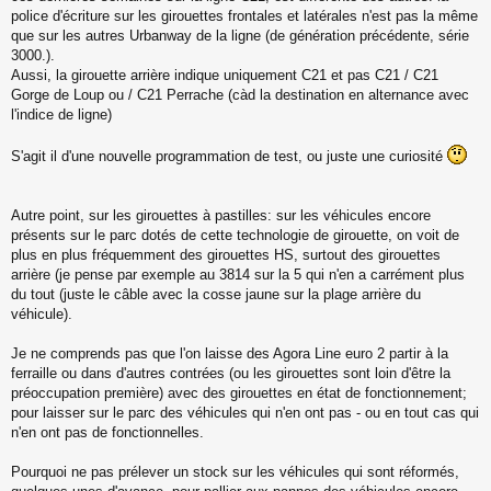
g
police d'écriture sur les girouettes frontales et latérales n'est pas la même
e
que sur les autres Urbanway de la ligne (de génération précédente, série
n
o
3000.).
n
Aussi, la girouette arrière indique uniquement C21 et pas C21 / C21
l
Gorge de Loup ou / C21 Perrache (càd la destination en alternance avec
u
l'indice de ligne)
S'agit il d'une nouvelle programmation de test, ou juste une curiosité
Autre point, sur les girouettes à pastilles: sur les véhicules encore
présents sur le parc dotés de cette technologie de girouette, on voit de
plus en plus fréquemment des girouettes HS, surtout des girouettes
arrière (je pense par exemple au 3814 sur la 5 qui n'en a carrément plus
du tout (juste le câble avec la cosse jaune sur la plage arrière du
véhicule).
Je ne comprends pas que l'on laisse des Agora Line euro 2 partir à la
ferraille ou dans d'autres contrées (ou les girouettes sont loin d'être la
préoccupation première) avec des girouettes en état de fonctionnement;
pour laisser sur le parc des véhicules qui n'en ont pas - ou en tout cas qui
n'en ont pas de fonctionnelles.
Pourquoi ne pas prélever un stock sur les véhicules qui sont réformés,