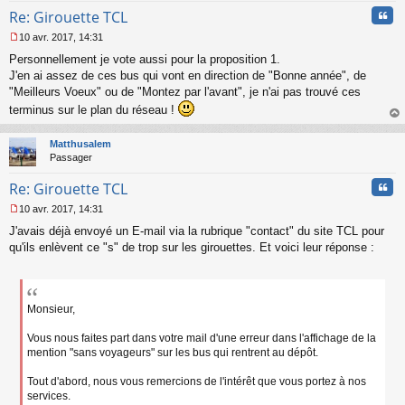
Cita
Re: Girouette TCL
10 avr. 2017, 14:31
M
Personnellement je vote aussi pour la proposition 1.
e
s
J'en ai assez de ces bus qui vont en direction de "Bonne année", de
s
"Meilleurs Voeux" ou de "Montez par l'avant", je n'ai pas trouvé ces
a
terminus sur le plan du réseau !
g
au
e
t
n
Matthusalem
o
Passager
n
l
Cita
Re: Girouette TCL
u
10 avr. 2017, 14:31
M
J'avais déjà envoyé un E-mail via la rubrique "contact" du site TCL pour
e
s
qu'ils enlèvent ce "s" de trop sur les girouettes. Et voici leur réponse :
s
a
g
e
Monsieur,
n
o
Vous nous faites part dans votre mail d'une erreur dans l'affichage de la
n
mention "sans voyageurs" sur les bus qui rentrent au dépôt.
l
u
Tout d'abord, nous vous remercions de l'intérêt que vous portez à nos
services.