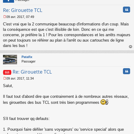
Cita
Re: Girouette TCL
09 avr. 2017, 07:49
M
C'est vrai que la 2 communique beaucoup d'informations d'un coup. Mais
e
s
la conséquence est que c'est illisible de loin. Donc en ce qui me
s
concerne, je préfère la 1 ! Pour les correspondances et les arrêts majeurs
a
on peut toujours se référer au plan à l'arrêt ou aux cartouches de ligne
g
dans les bus !
e
au
n
t
o
Patafix
n
Passager
l
u
Cita
Re: Girouette TCL
09 avr. 2017, 11:34
M
Salut,
e
s
s
Il faut tout d'abord dire que contrairement à de nombreux autres réseaux,
a
les girouettes des bus TCL sont très bien programmees
g
e
n
o
S'il faut trouver qq defauts:
n
l
1. Pourquoi faire défiler 'sans voyageurs' ou 'service special' alors que
u