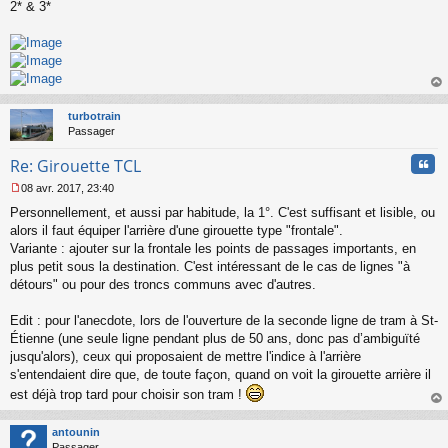
n
2* & 3*
l
u
au
t
turbotrain
Passager
Cita
Re: Girouette TCL
08 avr. 2017, 23:40
M
Personnellement, et aussi par habitude, la 1°. C'est suffisant et lisible, ou
e
s
alors il faut équiper l'arrière d'une girouette type "frontale".
s
Variante : ajouter sur la frontale les points de passages importants, en
a
plus petit sous la destination. C'est intéressant de le cas de lignes "à
g
détours" ou pour des troncs communs avec d'autres.
e
n
o
Edit : pour l'anecdote, lors de l'ouverture de la seconde ligne de tram à St-
n
Étienne (une seule ligne pendant plus de 50 ans, donc pas d’ambiguïté
l
jusqu'alors), ceux qui proposaient de mettre l'indice à l'arrière
u
s'entendaient dire que, de toute façon, quand on voit la girouette arrière il
est déjà trop tard pour choisir son tram !
au
t
antounin
Passager