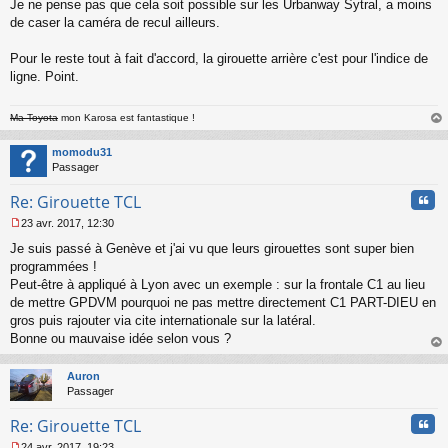
Je ne pense pas que cela soit possible sur les Urbanway Sytral, a moins
e
s
de caser la caméra de recul ailleurs.
s
a
Pour le reste tout à fait d'accord, la girouette arrière c'est pour l'indice de
g
ligne. Point.
e
n
o
Ma Toyota
mon Karosa est fantastique !
n
au
l
t
momodu31
u
Passager
Cita
Re: Girouette TCL
23 avr. 2017, 12:30
M
Je suis passé à Genève et j'ai vu que leurs girouettes sont super bien
e
s
programmées !
s
Peut-être à appliqué à Lyon avec un exemple : sur la frontale C1 au lieu
a
de mettre GPDVM pourquoi ne pas mettre directement C1 PART-DIEU en
g
gros puis rajouter via cite internationale sur la latéral.
e
Bonne ou mauvaise idée selon vous ?
n
o
au
n
t
Auron
l
Passager
u
Cita
Re: Girouette TCL
24 avr. 2017, 19:23