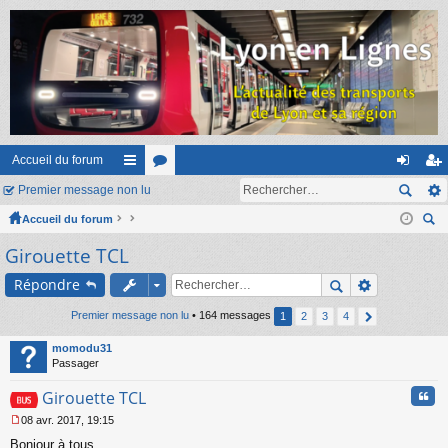
Accueil du forum
Premier message non lu
ac
or
on
ns
Accueil du forum
co
u
ne
cri
ec
Girouette TCL
ur
m
xi
pti
her
ci
s
on
on
Répondre
ch
er
s
Premier message non lu
• 164 messages
1
2
3
4
momodu31
Passager
Cita
Girouette TCL
08 avr. 2017, 19:15
M
Bonjour à tous,
e