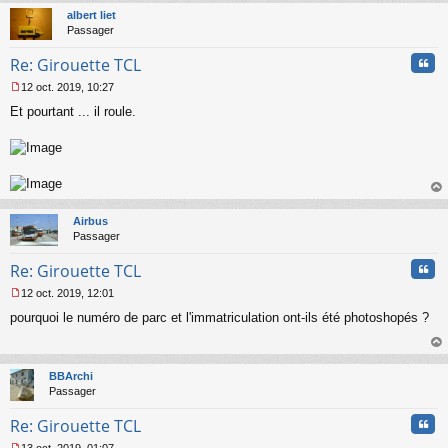
t
albert liet
Passager
Cita
Re: Girouette TCL
12 oct. 2019, 10:27
M
Et pourtant ... il roule.
e
s
s
a
g
e
au
n
t
o
Airbus
n
Passager
l
u
Cita
Re: Girouette TCL
12 oct. 2019, 12:01
M
pourquoi le numéro de parc et l'immatriculation ont-ils été photoshopés ?
e
s
s
au
a
t
BBArchi
g
Passager
e
n
Cita
Re: Girouette TCL
o
n
13 oct. 2019, 01:07