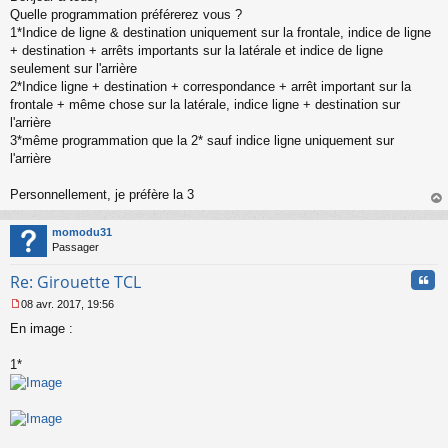
s
Quelle programmation préférerez vous ?
s
1*Indice de ligne & destination uniquement sur la frontale, indice de ligne
a
+ destination + arrêts importants sur la latérale et indice de ligne
g
seulement sur l'arrière
e
2*Indice ligne + destination + correspondance + arrêt important sur la
n
o
frontale + même chose sur la latérale, indice ligne + destination sur
n
l'arrière
l
3*même programmation que la 2* sauf indice ligne uniquement sur
u
l'arrière
Personnellement, je préfère la 3
au
t
momodu31
Passager
Cita
Re: Girouette TCL
08 avr. 2017, 19:56
M
En image :
e
s
s
1*
a
g
e
n
o