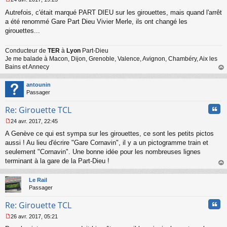
M
Autrefois, c'était marqué PART DIEU sur les girouettes, mais quand l'arrêt
e
s
a été renommé Gare Part Dieu Vivier Merle, ils ont changé les
s
girouettes...
a
g
Conducteur de
TER
à
Lyon
Part-Dieu
e
Je me balade à Macon, Dijon, Grenoble, Valence, Avignon, Chambéry, Aix les
n
o
Bains et Annecy
n
au
l
t
antounin
u
Passager
Cita
Re: Girouette TCL
24 avr. 2017, 22:45
M
A Genève ce qui est sympa sur les girouettes, ce sont les petits pictos
e
s
aussi ! Au lieu d'écrire "Gare Cornavin", il y a un pictogramme train et
s
seulement "Cornavin". Une bonne idée pour les nombreuses lignes
a
terminant à la gare de la Part-Dieu !
g
au
e
t
n
Le Rail
o
Passager
n
Cita
l
Re: Girouette TCL
u
26 avr. 2017, 05:21
M