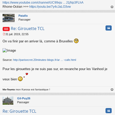
https://www.youtube.com/channel/UC99xju ... J1jNp3FLhA
l
Rhone-Océan >>>
https://youtu.be/7y4cJaLO3vw
u
au
t
Patafix
Passager
Cita
Re: Girouette TCL
31 juil. 2019, 22:55
M
On va finir par en arriver là, comme à Bruxelles
e
s
s
a
g
Source:
http://parisecret.20minutes-blogs.fr/ar ... -cafe.html
e
n
o
Pour les girouettes je ne suis pas sur, en revanche pour les Vanhool je
n
l
veux bien
u
Ma Toyota
mon Karosa est fantastique !
au
t
Gil-Puy26
Passager
Cita
Re: Girouette TCL