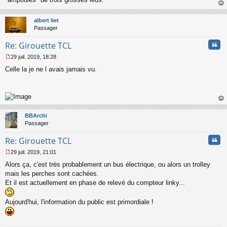
s
au
a
t
albert liet
g
Passager
e
n
Cita
Re: Girouette TCL
o
n
29 juil. 2019, 18:28
l
M
u
Celle la je ne l avais jamais vu.
e
s
s
a
g
au
e
t
n
BBArchi
o
Passager
n
Cita
l
Re: Girouette TCL
u
29 juil. 2019, 21:01
M
Alors ça, c'est très probablement un bus électrique, ou alors un trolley
e
s
mais les perches sont cachées.
s
Et il est actuellement en phase de relevé du compteur linky...
a
g
Aujourd'hui, l'information du public est primordiale !
e
n
o
n