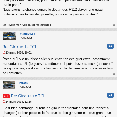
quelques unes d'avance, pour pallier aux pannes des véhicules encore
sur le parc ?
Nous avons la chance depuis le départ des R312 d'avoir une quasi
uniformité des tailles de girouette, pourquoi ne pas en profiter ?
Ma Toyota
mon Karosa est fantastique !
au
t
mathieu.38
Passager
Cita
Re: Girouette TCL
13 mars 2018, 19:01
M
Parce qu'il y a un laisser aller sur l'entretien des girouettes, notamment
e
s
sur certaines UT (toujours les mêmes), depuis plusieurs mois (années) ?
s
Les girouettes, c'est comme les néons : la dernière roue du carrosse lors
a
de l'entretien...
g
au
e
t
n
Patafix
o
Passager
n
Cita
l
Re: Girouette TCL
u
14 mars 2018, 12:16
M
C'est bien dommage, autant les girouettes frontales sont une tannée à
e
s
changer (par leur poids et le fait que le bloc girouette est plus grand que
s