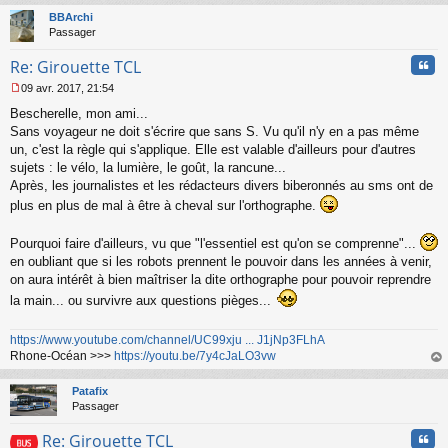
l
t
BBArchi
u
Passager
Cita
Re: Girouette TCL
09 avr. 2017, 21:54
M
Bescherelle, mon ami...
e
s
Sans voyageur ne doit s'écrire que sans S. Vu qu'il n'y en a pas même
s
un, c'est la règle qui s'applique. Elle est valable d'ailleurs pour d'autres
a
sujets : le vélo, la lumière, le goût, la rancune...
g
Après, les journalistes et les rédacteurs divers biberonnés au sms ont de
e
plus en plus de mal à être à cheval sur l'orthographe.
n
o
n
Pourquoi faire d'ailleurs, vu que "l'essentiel est qu'on se comprenne"...
l
en oubliant que si les robots prennent le pouvoir dans les années à venir,
u
on aura intérêt à bien maîtriser la dite orthographe pour pouvoir reprendre
la main... ou survivre aux questions pièges...
https://www.youtube.com/channel/UC99xju ... J1jNp3FLhA
Rhone-Océan >>>
https://youtu.be/7y4cJaLO3vw
au
t
Patafix
Passager
Cita
Re: Girouette TCL