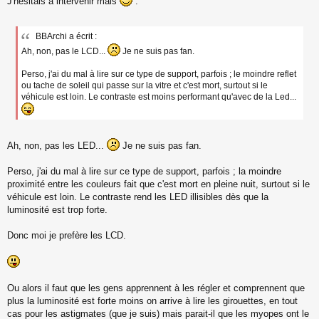
J'hésitais à intervenir mais
:
e
s
s
a
BBArchi a écrit :
g
Ah, non, pas le LCD...
Je ne suis pas fan.
e
n
Perso, j'ai du mal à lire sur ce type de support, parfois ; le moindre reflet
o
ou tache de soleil qui passe sur la vitre et c'est mort, surtout si le
n
véhicule est loin. Le contraste est moins performant qu'avec de la Led...
l
u
Ah, non, pas les LED...
Je ne suis pas fan.
Perso, j'ai du mal à lire sur ce type de support, parfois ; la moindre
proximité entre les couleurs fait que c'est mort en pleine nuit, surtout si le
véhicule est loin. Le contraste rend les LED illisibles dès que la
luminosité est trop forte.
Donc moi je prefère les LCD.
Ou alors il faut que les gens apprennent à les régler et comprennent que
plus la luminosité est forte moins on arrive à lire les girouettes, en tout
cas pour les astigmates (que je suis) mais parait-il que les myopes ont le