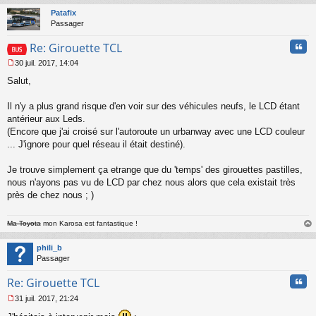
t
Patafix
Passager
Cita
Re: Girouette TCL
30 juil. 2017, 14:04
M
Salut,
e
s
s
Il n'y a plus grand risque d'en voir sur des véhicules neufs, le LCD étant
a
antérieur aux Leds.
g
(Encore que j'ai croisé sur l'autoroute un urbanway avec une LCD couleur
e
... J'ignore pour quel réseau il était destiné).
n
o
n
Je trouve simplement ça etrange que du 'temps' des girouettes pastilles,
l
nous n'ayons pas vu de LCD par chez nous alors que cela existait très
u
près de chez nous ; )
Ma Toyota
mon Karosa est fantastique !
au
t
phili_b
Passager
Cita
Re: Girouette TCL
31 juil. 2017, 21:24
M