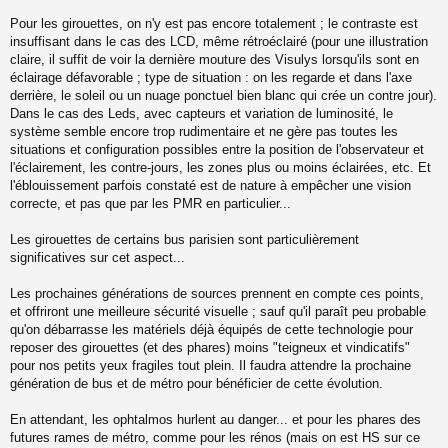
Pour les girouettes, on n'y est pas encore totalement ; le contraste est
insuffisant dans le cas des LCD, même rétroéclairé (pour une illustration
claire, il suffit de voir la dernière mouture des Visulys lorsqu'ils sont en
éclairage défavorable ; type de situation : on les regarde et dans l'axe
derrière, le soleil ou un nuage ponctuel bien blanc qui crée un contre jour).
Dans le cas des Leds, avec capteurs et variation de luminosité, le
système semble encore trop rudimentaire et ne gère pas toutes les
situations et configuration possibles entre la position de l'observateur et
l'éclairement, les contre-jours, les zones plus ou moins éclairées, etc. Et
l'éblouissement parfois constaté est de nature à empêcher une vision
correcte, et pas que par les PMR en particulier...
Les girouettes de certains bus parisien sont particulièrement
significatives sur cet aspect...
Les prochaines générations de sources prennent en compte ces points,
et offriront une meilleure sécurité visuelle ; sauf qu'il paraît peu probable
qu'on débarrasse les matériels déjà équipés de cette technologie pour
reposer des girouettes (et des phares) moins "teigneux et vindicatifs"
pour nos petits yeux fragiles tout plein. Il faudra attendre la prochaine
génération de bus et de métro pour bénéficier de cette évolution.
En attendant, les ophtalmos hurlent au danger... et pour les phares des
futures rames de métro, comme pour les rénos (mais on est HS sur ce