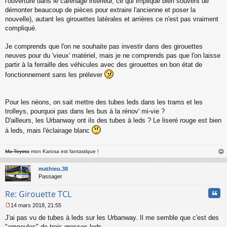
l'ouverture dans le carénage intérieur, ce qui implique bien souvent de
a
démonter beaucoup de pièces pour extraire l'ancienne et poser la
g
nouvelle), autant les girouettes latérales et arrières ce n'est pas vraiment
e
compliqué.
n
o
n
Je comprends que l'on ne souhaite pas investir dans des girouettes
l
neuves pour du 'vieux' matériel, mais je ne comprends pas que l'on laisse
u
partir à la ferraille des véhicules avec des girouettes en bon état de
fonctionnement sans les prélever
Pour les néons, on sait mettre des tubes leds dans les trams et les
trolleys, pourquoi pas dans les bus à la rénov' mi-vie ?
D'ailleurs, les Urbanway ont ils des tubes à leds ? Le liseré rouge est bien
à leds, mais l'éclairage blanc
Ma Toyota
mon Karosa est fantastique !
au
t
mathieu.38
Passager
Cita
Re: Girouette TCL
14 mars 2018, 21:55
M
J'ai pas vu de tubes à leds sur les Urbanway. Il me semble que c'est des
e
s
"ampoules" de trois grosses leds.