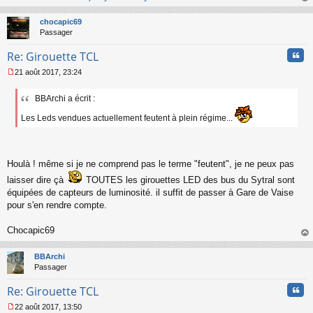
au
t
chocapic69
Passager
Cita
Re: Girouette TCL
21 août 2017, 23:24
M
e
BBArchi a écrit :
s
s
Les Leds vendues actuellement feutent à plein régime...
a
g
e
n
Houlà ! même si je ne comprend pas le terme "feutent", je ne peux pas
o
n
laisser dire çà
TOUTES les girouettes LED des bus du Sytral sont
l
équipées de capteurs de luminosité. il suffit de passer à Gare de Vaise
u
pour s'en rendre compte.
Chocapic69
au
t
BBArchi
Passager
Cita
Re: Girouette TCL
22 août 2017, 13:50