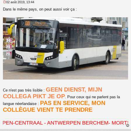
02 août 2019, 13:44
M
Dans le même pays, on peut aussi voir ça :
e
s
s
a
g
e
n
o
n
l
u
GEEN DIENST, MIJN
Ce n'est pas très lisible :
COLLEGA PIKT JE OP
. Pour ceux qui ne parlent pas la
PAS EN SERVICE, MON
langue néerlandaise :
COLLÈGUE VIENT TE PRENDRE
RAAL - ANTWERPEN BERCHEM- MORTSEL - HOVE -
au