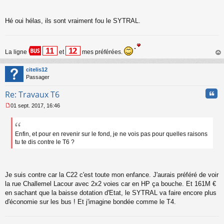
n
l
u
Hé oui hélas, ils sont vraiment fou le SYTRAL.
La ligne
et
mes préférées.
au
t
citelis12
Passager
Cita
Re: Travaux T6
01 sept. 2017, 16:46
M
e
s
s
Enfin, et pour en revenir sur le fond, je ne vois pas pour quelles raisons
a
tu te dis contre le T6 ?
g
e
n
o
Je suis contre car la C22 c'est toute mon enfance. J'aurais préféré de voir
n
la rue Challemel Lacour avec 2x2 voies car en HP ça bouche. Et 161M €
l
en sachant que la baisse dotation d'Etat, le SYTRAL va faire encore plus
u
d'économie sur les bus ! Et j'imagine bondée comme le T4.