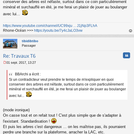
conserver des arbres est néfaste, surtout dans ce coin particulièrement
minéral et surchauffé en été, je me ferai un plaisir de jouer au boulanger
avec lui...
https://www.youtube.com/channel/UC99xju ... J1jNp3FLhA
Rhone-Océan >>>
https://youtu.be/7y4cJaLO3vw
au
t
tibidibtibo
Passager
Cita
Re: Travaux T6
01 sept. 2017, 13:27
M
e
BBArchi a écrit :
s
Si un contradicteur veut prendre le temps de m'expliquer en quoi
s
a
conserver des arbres est néfaste, surtout dans ce coin particulièrement
g
minéral et surchauffé en été, je me ferai un plaisir de jouer au boulanger
e
avec lui...
n
o
n
(mode ironique)
l
On casse tout et on refait tout ! C'est plus simple que de s'adapter à
u
l'existant. Standardisation !
Et puis les arbres c'est dangereux ... on les maîtrise pas, ils pourraient
perdre une branche sur la plateforme, arracher la LAC, etc.