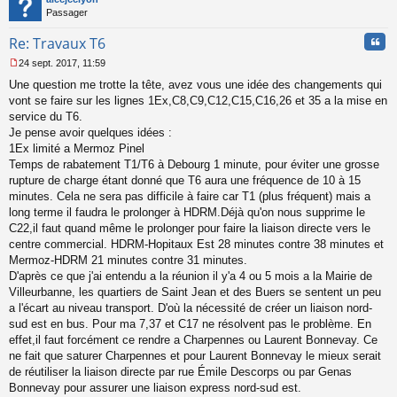
Passager
Cita
Re: Travaux T6
24 sept. 2017, 11:59
M
Une question me trotte la tête, avez vous une idée des changements qui
e
s
vont se faire sur les lignes 1Ex,C8,C9,C12,C15,C16,26 et 35 a la mise en
s
service du T6.
a
Je pense avoir quelques idées :
g
1Ex limité a Mermoz Pinel
e
Temps de rabatement T1/T6 à Debourg 1 minute, pour éviter une grosse
n
o
rupture de charge étant donné que T6 aura une fréquence de 10 à 15
n
minutes. Cela ne sera pas difficile à faire car T1 (plus fréquent) mais a
l
long terme il faudra le prolonger à HDRM.Déjà qu'on nous supprime le
u
C22,il faut quand même le prolonger pour faire la liaison directe vers le
centre commercial. HDRM-Hopitaux Est 28 minutes contre 38 minutes et
Mermoz-HDRM 21 minutes contre 31 minutes.
D'après ce que j'ai entendu a la réunion il y'a 4 ou 5 mois a la Mairie de
Villeurbanne, les quartiers de Saint Jean et des Buers se sentent un peu
a l'écart au niveau transport. D'où la nécessité de créer un liaison nord-
sud est en bus. Pour ma 7,37 et C17 ne résolvent pas le problème. En
effet,il faut forcément ce rendre a Charpennes ou Laurent Bonnevay. Ce
ne fait que saturer Charpennes et pour Laurent Bonnevay le mieux serait
de réutiliser la liaison directe par rue Émile Descorps ou par Genas
Bonnevay pour assurer une liaison express nord-sud est.