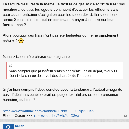
La facture d'eau reste la même, la facture de gaz et d'électricité n'est pas
modifiée à ce titre, les égoûts continuent d'évacuer les effluents sans
pour autant entrainer d'obligation pour les raccordés d'aller vider leurs
seaux 3 rues plus loin tout en continuant à payer à ce titre sur leur
facture, non ?
Alors pourquoi ces frais n'ont pas été budgétés ou même simplement
prévus ?
Nanar> ta dernière phrase est saignante :
Sans compter que plus tôt tu rentres des véhicules au dépôt, mieux tu
répartis la charge de travail des chargés de l'entretien.
Si j'ai bien compris l'idée, corrélée avec la tendance à l'autoallumage de
bus : l'idéal inavouable serait de purger les ateliers de toute présence
humaine, ou bien ?
https://www.youtube.com/channel/UC99xju ... J1jNp3FLhA
Rhone-Océan >>>
https://youtu.be/7y4cJaLO3vw
au
t
nanar