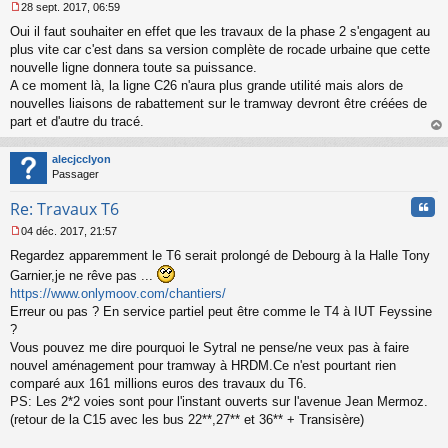
28 sept. 2017, 06:59
M
Oui il faut souhaiter en effet que les travaux de la phase 2 s'engagent au
e
s
plus vite car c'est dans sa version complète de rocade urbaine que cette
s
nouvelle ligne donnera toute sa puissance.
a
A ce moment là, la ligne C26 n'aura plus grande utilité mais alors de
g
nouvelles liaisons de rabattement sur le tramway devront être créées de
e
part et d'autre du tracé.
n
o
au
n
t
alecjcclyon
l
Passager
u
Cita
Re: Travaux T6
04 déc. 2017, 21:57
M
Regardez apparemment le T6 serait prolongé de Debourg à la Halle Tony
e
s
Garnier,je ne rêve pas ...
s
https://www.onlymoov.com/chantiers/
a
Erreur ou pas ? En service partiel peut être comme le T4 à IUT Feyssine
g
?
e
Vous pouvez me dire pourquoi le Sytral ne pense/ne veux pas à faire
n
o
nouvel aménagement pour tramway à HRDM.Ce n'est pourtant rien
n
comparé aux 161 millions euros des travaux du T6.
l
PS: Les 2*2 voies sont pour l'instant ouverts sur l'avenue Jean Mermoz.
u
(retour de la C15 avec les bus 22**,27** et 36** + Transisère)