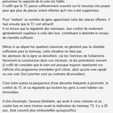
personnes la capacité de la voie est faible.
Il suffit que le TC passe suffisamment souvent sur le nouveau site propre
pour que plus de places soient offertes qu'il n'en a été supprimées.
Pour "séduire" un nombre de gens approchant celui des places offertes, il
faut ensuite que le TC soit attractif.
Il se trouve que la régularité des tramways, leur confort de roulement
généralement supérieur à celui des bus, contribuent à atteindre le niveau
de clientèle suffisant.
Même si au départ les quartiers traversés ne génèrent pas la clientèle
suffisante pour le tramway, cette situation ne dure pas :
les alentours de la ligne se densifient, car les Services de l'urbanisme
favorisent la construction dans ces secteurs, et les promoteurs suivent.
(il suffit de constater que le tram est presque toujours représenté sur
l'affiche d'un programme immobilier qu'il côtoie, alors qu'une voie rapide
ou une voie Sncf proches sont au contraire dissimulées)
C'est entre autres la perspective d'une desserte fréquente à proximité, le
confort du TC et sa régularité qui incitent les gens à venir habiter ces
immeubles.
A titre d'exemple, l'avenue Berthelot, qui avait 4 voies voitures et un
couloir bus en sens inverse avant la réalisation du tramway T2, il y a 20
ans, était souvent plus embouteillée qu'aujourd'hui.