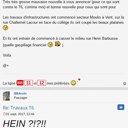
s
Très très grosse mauvaise nouvelle à vous annoncer (pour ce qui sont
a
contre le T6, comme moi) et bonne nouvelle pour ceux qui sont pour.
g
e
Les travaux d'infrastructures ont commencé secteur Moulin à Vent, sur la
n
o
rue Challemel Lacour en face du collège ils ont coupé les beaux platanes.
n
l
u
Et ils ont entrain de commencé à casser le milieu rue Henri Barbusse
(quelle gaspillage financier
).
Voilà
@+
La ligne
et
mes préférées.
au
t
BBArchi
Passager
Cita
Re: Travaux T6
01 sept. 2017, 12:44
M
HEIN ?!?!!
e
s