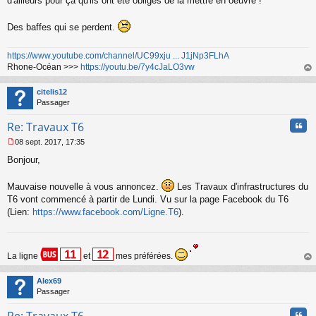
d'ailleurs pour ça qu'ils ont été obligés de la mettre en oeuvre !
a
g
Des baffes qui se perdent.
e
n
o
https://www.youtube.com/channel/UC99xju ... J1jNp3FLhA
n
Rhone-Océan >>>
https://youtu.be/7y4cJaLO3vw
l
au
u
t
citelis12
Passager
Cita
Re: Travaux T6
08 sept. 2017, 17:35
M
Bonjour,
e
s
s
Mauvaise nouvelle à vous annoncez.
Les Travaux d'infrastructures du
a
T6 vont commencé à partir de Lundi. Vu sur la page Facebook du T6
g
(Lien:
https://www.facebook.com/Ligne.T6
).
e
n
o
n
La ligne
et
mes préférées.
l
u
au
t
Alex69
Passager
Cita