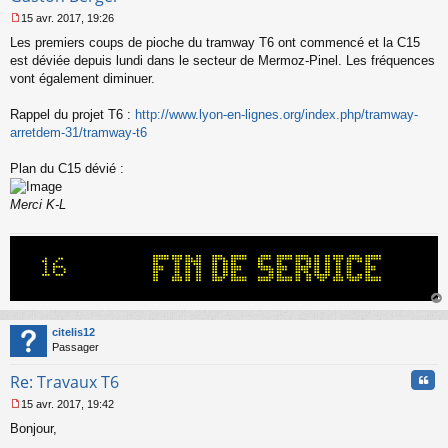
15 avr. 2017, 19:26
M
Les premiers coups de pioche du tramway T6 ont commencé et la C15
e
s
est déviée depuis lundi dans le secteur de Mermoz-Pinel. Les fréquences
s
vont également diminuer.
a
g
Rappel du projet T6 :
http://www.lyon-en-lignes.org/index.php/tramway-
e
arretdem-31/tramway-t6
n
o
n
Plan du C15 dévié :
l
u
Merci K-L
au
t
citelis12
Passager
Cita
Re: Travaux T6
15 avr. 2017, 19:42
M
Bonjour,
e
s