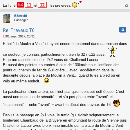
La ligne
et
mes préférées.
au
t
BBArchi
Passager
Cita
Re: Travaux T6
01 sept. 2017, 20:31
M
Etant "du Moulin à Vent" et ayant encore le paternel dans sa maison dans
e
s
s
ce secteur, je connais particulièrement bien le 32 / C22 aussi.
a
Et je me rappelle bien les 2x2 voies de Challemel Lacour.
g
Et aussi des pointes courantes à plus de 130km/h sous l'enfilade des
e
ponts du chemin de fer de Guillotière... avec l'accélération dans la
n
o
descente depuis la place du Moulin à Vent... quand tu es à pied ou en
n
vélo au même endroit...
l
u
La pacification d'une artère, ce n'est pas qu'un concept esthétique. C'est
aussi une question de sécurité... et y'a pas photo entre "avant" et
"maintenant"... enfin "avant" = avant le début des travaux de T6.
Depuis le passage en 2x1 voie, le trafic (qui évitait soigneusement le
boulevard Chambaud de la Bruyère en empruntant la route de Vienne puis
Challemel Lacour avec bronx innommable sur la place du Moulin à Vent