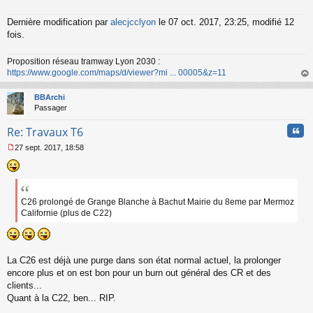
Dernière modification par
alecjcclyon
le 07 oct. 2017, 23:25, modifié 12
fois.
Proposition réseau tramway Lyon 2030 :
https://www.google.com/maps/d/viewer?mi ... 00005&z=11
au
t
BBArchi
Passager
Cita
Re: Travaux T6
27 sept. 2017, 18:58
M
e
s
s
a
C26 prolongé de Grange Blanche à Bachut Mairie du 8eme par Mermoz
g
Californie (plus de C22)
e
n
o
n
La C26 est déjà une purge dans son état normal actuel, la prolonger
l
u
encore plus et on est bon pour un burn out général des CR et des
clients...
Quant à la C22, ben... RIP.