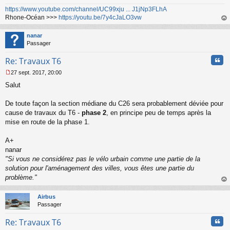
https://www.youtube.com/channel/UC99xju ... J1jNp3FLhA
Rhone-Océan >>>
https://youtu.be/7y4cJaLO3vw
au
t
nanar
Passager
Cita
Re: Travaux T6
27 sept. 2017, 20:00
M
Salut
e
s
s
De toute façon la section médiane du C26 sera probablement déviée pour
a
cause de travaux du T6 -
phase 2
, en principe peu de temps après la
g
mise en route de la phase 1.
e
n
o
A+
n
nanar
l
"Si vous ne considérez pas le vélo urbain comme une partie de la
u
solution pour l'aménagement des villes, vous êtes une partie du
problème."
au
t
Airbus
Passager
Cita
Re: Travaux T6