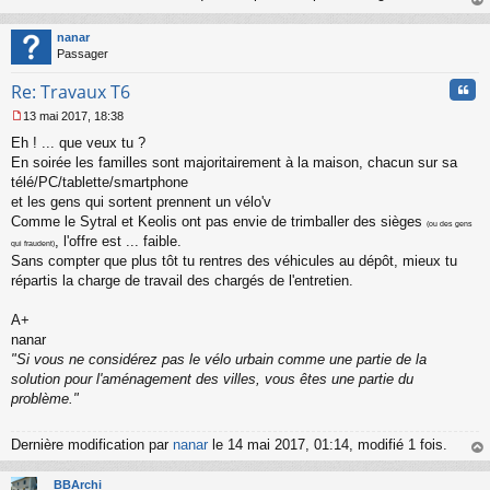
s
au
a
t
nanar
g
Passager
e
n
Cita
Re: Travaux T6
o
n
13 mai 2017, 18:38
l
M
u
Eh ! ... que veux tu ?
e
s
En soirée les familles sont majoritairement à la maison, chacun sur sa
s
télé/PC/tablette/smartphone
a
et les gens qui sortent prennent un vélo'v
g
Comme le Sytral et Keolis ont pas envie de trimballer des sièges
e
(ou des gens
, l'offre est ... faible.
n
qui fraudent)
o
Sans compter que plus tôt tu rentres des véhicules au dépôt, mieux tu
n
répartis la charge de travail des chargés de l'entretien.
l
u
A+
nanar
"Si vous ne considérez pas le vélo urbain comme une partie de la
solution pour l'aménagement des villes, vous êtes une partie du
problème."
Dernière modification par
nanar
le 14 mai 2017, 01:14, modifié 1 fois.
au
t
BBArchi