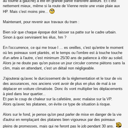
au tourne à gauche) a été en grande partie transféré ailleurs. Et c'est
nettement mieux, même si la route de Vienne reste une vraie plaie aux
HP. Mais c'est moins pire...
Maintenant, pour revenir aux travaux du tram :
Bien sûr que chaque époque doit laisser sa patte sur le cadre urbain.
Sinon à quoi serviraient les élus, hm ?
En l'occurrence, ce qui me troue l ... es oreilles, c'est qu'entre le moment
où les poireaux sont plantés, et le temps ou l'ombre est à touche touche
d'un arbre à l'autre, c'est minimum 25/30 ans de patience à rôtir au soleil.
Alors je ne doute pas qu'on puisse un jour circuler comme piétons sans la
clim, mais en attendant, c'est un détail non négligeable.
J'ajouterai qu'avec le durcissement de la règlementation et le tour de vis
des assurances, nos anciens vont avoir de plus en plus de mal à se
déplacer en voiture climatisée. Donc ils vont multiplier les déplacements
à pied dans leur quartier...
Et pan le coup de chaleur sur la cafetière, avec malaise sur la VP.
Alors qu'avec les platanes, on évite ce type de situation à risque.
Alors sur le fond, je pense qu'on peut parler de mise en danger de la vie
d'autrui en remplaçant des platanes bien vigoureux par des poireaux
pleins de promesses, mais qui ne feront pas le job pendant 30 ans.