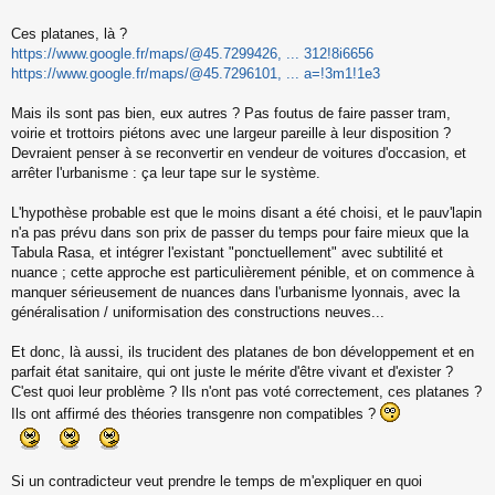
s
a
Ces platanes, là ?
g
https://www.google.fr/maps/@45.7299426, ... 312!8i6656
e
https://www.google.fr/maps/@45.7296101, ... a=!3m1!1e3
n
o
n
Mais ils sont pas bien, eux autres ? Pas foutus de faire passer tram,
l
voirie et trottoirs piétons avec une largeur pareille à leur disposition ?
u
Devraient penser à se reconvertir en vendeur de voitures d'occasion, et
arrêter l'urbanisme : ça leur tape sur le système.
L'hypothèse probable est que le moins disant a été choisi, et le pauv'lapin
n'a pas prévu dans son prix de passer du temps pour faire mieux que la
Tabula Rasa, et intégrer l'existant "ponctuellement" avec subtilité et
nuance ; cette approche est particulièrement pénible, et on commence à
manquer sérieusement de nuances dans l'urbanisme lyonnais, avec la
généralisation / uniformisation des constructions neuves...
Et donc, là aussi, ils trucident des platanes de bon développement et en
parfait état sanitaire, qui ont juste le mérite d'être vivant et d'exister ?
C'est quoi leur problème ? Ils n'ont pas voté correctement, ces platanes ?
Ils ont affirmé des théories transgenre non compatibles ?
Si un contradicteur veut prendre le temps de m'expliquer en quoi