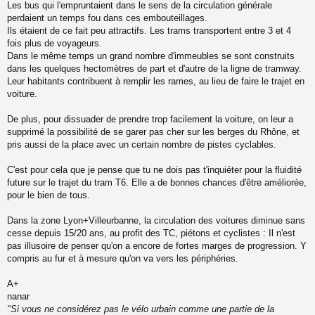
Les bus qui l'empruntaient dans le sens de la circulation générale
perdaient un temps fou dans ces embouteillages.
Ils étaient de ce fait peu attractifs. Les trams transportent entre 3 et 4
fois plus de voyageurs.
Dans le même temps un grand nombre d'immeubles se sont construits
dans les quelques hectomètres de part et d'autre de la ligne de tramway.
Leur habitants contribuent à remplir les rames, au lieu de faire le trajet en
voiture.
De plus, pour dissuader de prendre trop facilement la voiture, on leur a
supprimé la possibilité de se garer pas cher sur les berges du Rhône, et
pris aussi de la place avec un certain nombre de pistes cyclables.
C'est pour cela que je pense que tu ne dois pas t'inquiéter pour la fluidité
future sur le trajet du tram T6. Elle a de bonnes chances d'être améliorée,
pour le bien de tous.
Dans la zone Lyon+Villeurbanne, la circulation des voitures diminue sans
cesse depuis 15/20 ans, au profit des TC, piétons et cyclistes : Il n'est
pas illusoire de penser qu'on a encore de fortes marges de progression. Y
compris au fur et à mesure qu'on va vers les périphéries.
A+
nanar
"Si vous ne considérez pas le vélo urbain comme une partie de la