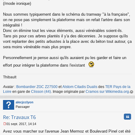
(/mode ironique)
Nous sommes typiquement dans le schéma du tramway "à la française",
on ne pose pas simplement la plateforme mais on refait l'artère dans son
intégralité !
Donc on élimine tout les vieux éléments, aussi vénérables soient-ils.
Tans pis pour ces arbres plantés il y'a des décennies. Je suppose qu'ils
vont replanter des petits arbustes à la place avec du béton tout autour, ça
sera moins vénérable mais plus propre.
Personnellement je pense aussi qu'ils auraient pu les garder et faire un
effort pour intégrer la plateforme dans l'existant
Thibault
Avatar
:
Bombardier ZGC Z27500
et
Alstom Citadis Dualis
des
TER Pays de la
Loire
en gare de
Clisson (44)
. Image originale par
Cramos sur Wikimedia.org
.
au
t
alecjcclyon
Passager
Cita
Re: Travaux T6
01 sept. 2017, 14:14
M
Avez vous marcher sur l'avenue Jean Mermoz et Boulevard Pinel cet été
e