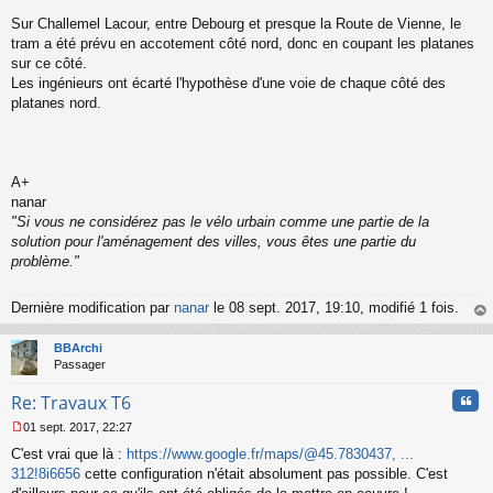
Sur Challemel Lacour, entre Debourg et presque la Route de Vienne, le
tram a été prévu en accotement côté nord, donc en coupant les platanes
sur ce côté.
Les ingénieurs ont écarté l'hypothèse d'une voie de chaque côté des
platanes nord.
A+
nanar
"Si vous ne considérez pas le vélo urbain comme une partie de la
solution pour l'aménagement des villes, vous êtes une partie du
problème."
Dernière modification par
nanar
le 08 sept. 2017, 19:10, modifié 1 fois.
au
t
BBArchi
Passager
Cita
Re: Travaux T6
01 sept. 2017, 22:27
M
C'est vrai que là :
https://www.google.fr/maps/@45.7830437, ...
e
s
312!8i6656
cette configuration n'était absolument pas possible. C'est
s