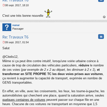
Re: Travaux T6
08 sept. 2017, 18:10
M
e
s
C'est une très bonne nouvelle
s
au
a
t
nanar
g
Passager
e
n
Cita
Re: Travaux T6
o
n
09 sept. 2017, 01:54
l
M
u
Salut
e
s
s
@Citelis12,
a
Même si ça peut être contre intuitif, lorsqu'une voirie urbaine coince à
g
cause de trop de circulation des véhicules particuliers,
réduire
le nombre
e
de ces voies (
par exemple de 2 x 2 au départ, les diminuer à 2 x 1
),
et
n
o
transformer en SITE PROPRE TC les deux voies prises aux voitures
,
n
ça revient à augmenter la capacité de transport, exprimée en nombre de
l
GENS transportables.
u
En effet, en ville, avec les croisements, les feux, les tourne-à-gauche, les
automobilistes qui cherchent une place, quand la saturation arrive, seules
quelques centaines de voitures
peuvent passer sur chaque file en une
heure. Chacune de ces voitures ne transportant en moyenne que 1,5