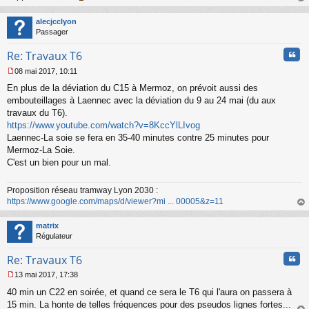
au
e
t
n
alecjcclyon
o
Passager
n
l
Cita
Re: Travaux T6
u
08 mai 2017, 10:11
M
En plus de la déviation du C15 à Mermoz, on prévoit aussi des
e
s
embouteillages à Laennec avec la déviation du 9 au 24 mai (du aux
s
travaux du T6).
a
https://www.youtube.com/watch?v=8KccYlLIvog
g
Laennec-La soie se fera en 35-40 minutes contre 25 minutes pour
e
Mermoz-La Soie.
n
o
C'est un bien pour un mal.
n
l
Proposition réseau tramway Lyon 2030 :
u
https://www.google.com/maps/d/viewer?mi ... 00005&z=11
au
t
matrix
Régulateur
Cita
Re: Travaux T6
13 mai 2017, 17:38
M
40 min un C22 en soirée, et quand ce sera le T6 qui l'aura on passera à
e
s
15 min. La honte de telles fréquences pour des pseudos lignes fortes...