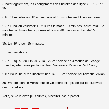
s
A noter également, les changements des horaires des ligne C16,C22 et
a
35:
g
e
C16: 11 minutes en HP en semaine et 13 minutes en HC en semaine.
n
o
n
C22: Lundi au vendredi: 11 minutes le matin. 10 minutes l'après-midi. 22
l
minutes le dimanche la journée et le soir 40 minutes au lieu de 35
u
minutes.
35: En HP le soir 15 minutes.
Et des déviations:
C22: Jusqu'au 30 juin 2017, la C22 est déviée en direction de Grange
Blanche, elle passe par la rue Jean Sarrazin et l'avenue Paul Santy.
C16: Pour une durée indéterminée, la C16 est déviée par l'avenue VIviani.
35: En direction de Vénissieux le Charéard, elle passe par le boulevard
des Etats-Unis.
Voilà, si vous avez plus d'infos, n’hésitez pas à poster.