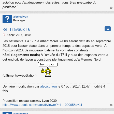
solution pour l'aménagement des villes, vous êtes une partie du
problème."
au
t
alecjcclyon
Passager
Cita
Re: Travaux T6
18 sept. 2017, 20:00
M
Les bâtiments 1 à 17 rue Albert Morel 69008 seront détruits en septembre
e
s
2018 pour laisser place dans un premier temps a des espaces verts. A
s
l'horizon 2020, de nouveaux bâtiments vont être construits (
a
hôtel+logements neufs)
.A l'arrivée du T6,il y aura des espaces verts a
g
cet endroit, de façon a construire identiquement qu'a Mermoz Nord
e
n
o
n
(bâtiments+végétation)
l
u
Dernière modification par
alecjcclyon
le 07 oct. 2017, 11:47, modifié 4
fois.
Proposition réseau tramway Lyon 2030 :
https://www.google.com/maps/d/viewer?mi ... 00005&z=11
au
t
alecjcclyon