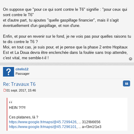
On suppose que "pour ce qui sont contre le T6" signifie : "pour ceux qui
sont contre le T6"
et d'autre part, tu ajoutes "quelle gaspillage financier", mais il s'agit
éventuellement d'un gaspillage, et non d'une.
Enfin, et pour en revenir sur le fond, je ne vois pas pour quelles raisons tu
te dis contre le T6 ?
Moi, en tout cas, je suis pour, et je pense que la phase 2 entre Hopitaux
Est et La Doua devra être enclenchée dans la foulée sans trop attendre,
c'est vital, me semble-t-il !
au
t
citelis12
Passager
Cita
Re: Travaux T6
01 sept. 2017, 15:46
M
e
s
s
HEIN ?!?!!
a
g
Ces platanes, là ?
e
https://www.google.fr/maps/@45.7299426
, ... 312!8i6656
n
https://www.google.fr/maps/@45.7296101
, ... a=!3m1!1e3
o