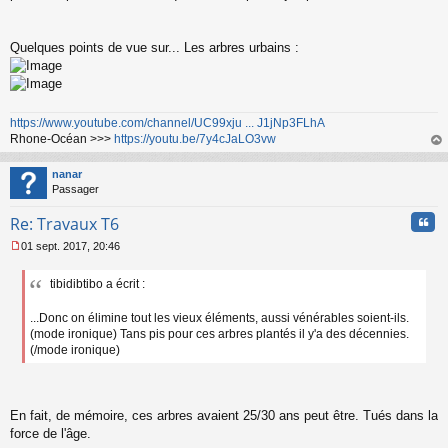
Quelques points de vue sur... Les arbres urbains :
https://www.youtube.com/channel/UC99xju ... J1jNp3FLhA
Rhone-Océan >>>
https://youtu.be/7y4cJaLO3vw
au
t
nanar
Passager
Cita
Re: Travaux T6
01 sept. 2017, 20:46
M
e
tibidibtibo a écrit :
s
s
a
...Donc on élimine tout les vieux éléments, aussi vénérables soient-ils.
g
(mode ironique) Tans pis pour ces arbres plantés il y'a des décennies.
e
(/mode ironique)
n
o
n
l
En fait, de mémoire, ces arbres avaient 25/30 ans peut être. Tués dans la
u
force de l'âge.