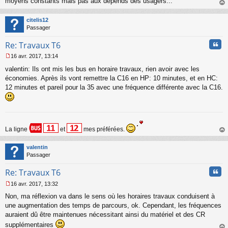
moyens constants mais pas aux dépends des usagers...
au
t
citelis12
Passager
Cita
Re: Travaux T6
16 avr. 2017, 13:14
M
valentin: Ils ont mis les bus en horaire travaux, rien avoir avec les
e
s
économies. Après ils vont remettre la C16 en HP: 10 minutes, et en HC:
s
12 minutes et pareil pour la 35 avec une fréquence différente avec la C16.
a
g
e
n
o
La ligne
et
mes préférées.
n
au
l
t
u
valentin
Passager
Cita
Re: Travaux T6
16 avr. 2017, 13:32
M
Non, ma réflexion va dans le sens où les horaires travaux conduisent à
e
s
une augmentation des temps de parcours, ok. Cependant, les fréquences
s
auraient dû être maintenues nécessitant ainsi du matériel et des CR
a
supplémentaires
g