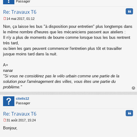
Passager
Cita
Re: Travaux T6
14 mai 2017, 01:12
M
Non, ça laisse les bus "à disposition pour entretien" plus longtemps dans
e
s
le même nombre d'heures que les mécaniciens passent aux ateliers :
s
Il n'y a plus de moments de bourre comme lorsque tous les bus rentrent
a
très tard,
g
ou bien les gars peuvent commencer l'entretien plus tôt et travailler
e
jusque moins tard dans la nuit.
n
o
n
A+
l
nanar
u
"Si vous ne considérez pas le vélo urbain comme une partie de la
solution pour l'aménagement des villes, vous êtes une partie du
problème."
au
t
citelis12
Passager
Cita
Re: Travaux T6
31 août 2017, 15:24
M
Bonjour,
e
s