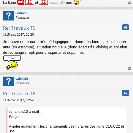
La ligne
et
mes préférées.
au
t
BrunoT
Passager
Cita
Re: Travaux T6
15 avr. 2017, 20:20
M
Je trouve cette carte très pédagogique et donc très bien faite : situation
e
s
ante (en estompé), situation nouvelle (donc écart très visible) et solution
s
de rechange / repli pour chaque arrêt supprimé.
a
g
e
n
au
o
t
n
valentin
l
Passager
u
Cita
Re: Travaux T6
16 avr. 2017, 11:52
M
e
citelis12 a écrit :
s
Bonjour,
s
a
g
A noter également, les changements des horaires des ligne C16,C22 et
e
35: