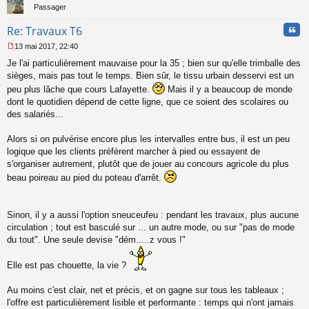
Passager
Cita
Re: Travaux T6
13 mai 2017, 22:40
M
Je l'ai particulièrement mauvaise pour la 35 ; bien sur qu'elle trimballe des
e
s
sièges, mais pas tout le temps. Bien sûr, le tissu urbain desservi est un
s
peu plus lâche que cours Lafayette.
Mais il y a beaucoup de monde
a
dont le quotidien dépend de cette ligne, que ce soient des scolaires ou
g
des salariés...
e
n
o
Alors si on pulvérise encore plus les intervalles entre bus, il est un peu
n
logique que les clients préfèrent marcher à pied ou essayent de
l
s'organiser autrement, plutôt que de jouer au concours agricole du plus
u
beau poireau au pied du poteau d'arrêt.
Sinon, il y a aussi l'option sneuceufeu : pendant les travaux, plus aucune
circulation ; tout est basculé sur ... un autre mode, ou sur "pas de mode
du tout". Une seule devise "dém.....z vous !"
Elle est pas chouette, la vie ?
Au moins c'est clair, net et précis, et on gagne sur tous les tableaux ;
l'offre est particulièrement lisible et performante : temps qui n'ont jamais