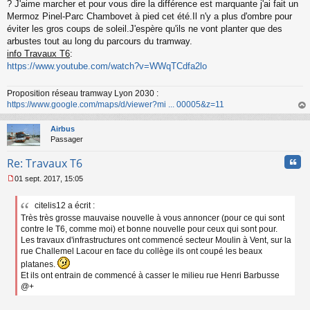
s
? J'aime marcher et pour vous dire la différence est marquante j'ai fait un
s
Mermoz Pinel-Parc Chambovet à pied cet été.Il n'y a plus d'ombre pour
a
éviter les gros coups de soleil.J'espère qu'ils ne vont planter que des
g
arbustes tout au long du parcours du tramway.
e
info Travaux T6
:
n
o
https://www.youtube.com/watch?v=WWqTCdfa2lo
n
l
Proposition réseau tramway Lyon 2030 :
u
https://www.google.com/maps/d/viewer?mi ... 00005&z=11
au
t
Airbus
Passager
Cita
Re: Travaux T6
01 sept. 2017, 15:05
M
e
citelis12 a écrit :
s
Très très grosse mauvaise nouvelle à vous annoncer (pour ce qui sont
s
a
contre le T6, comme moi) et bonne nouvelle pour ceux qui sont pour.
g
Les travaux d'infrastructures ont commencé secteur Moulin à Vent, sur la
e
rue Challemel Lacour en face du collège ils ont coupé les beaux
n
platanes.
o
Et ils ont entrain de commencé à casser le milieu rue Henri Barbusse
n
@+
l
u