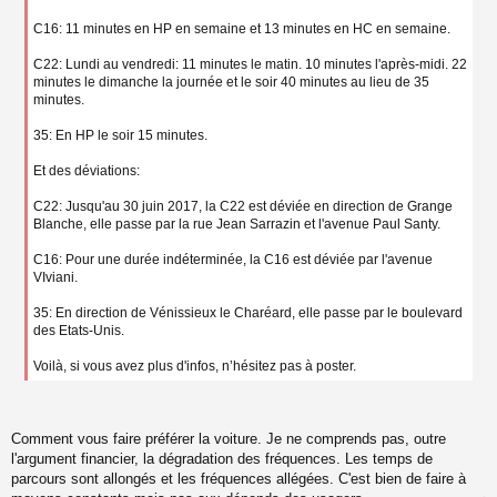
n
o
C16: 11 minutes en HP en semaine et 13 minutes en HC en semaine.
n
l
C22: Lundi au vendredi: 11 minutes le matin. 10 minutes l'après-midi. 22
u
minutes le dimanche la journée et le soir 40 minutes au lieu de 35
minutes.
35: En HP le soir 15 minutes.
Et des déviations:
C22: Jusqu'au 30 juin 2017, la C22 est déviée en direction de Grange
Blanche, elle passe par la rue Jean Sarrazin et l'avenue Paul Santy.
C16: Pour une durée indéterminée, la C16 est déviée par l'avenue
VIviani.
35: En direction de Vénissieux le Charéard, elle passe par le boulevard
des Etats-Unis.
Voilà, si vous avez plus d'infos, n’hésitez pas à poster.
Comment vous faire préférer la voiture. Je ne comprends pas, outre
l'argument financier, la dégradation des fréquences. Les temps de
parcours sont allongés et les fréquences allégées. C'est bien de faire à