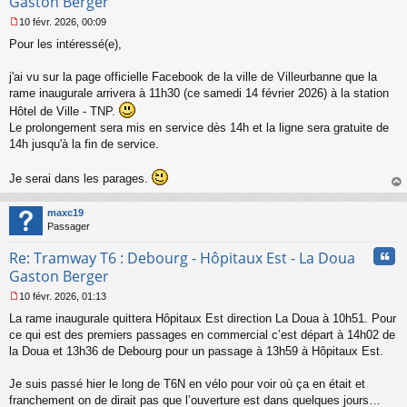
Gaston Berger
10 févr. 2026, 00:09
M
Pour les intéressé(e),
e
s
s
j'ai vu sur la page officielle Facebook de la ville de Villeurbanne que la
a
rame inaugurale arrivera à 11h30 (ce samedi 14 février 2026) à la station
g
Hôtel de Ville - TNP.
e
Le prolongement sera mis en service dès 14h et la ligne sera gratuite de
n
o
14h jusqu'à la fin de service.
n
l
Je serai dans les parages.
u
au
t
maxc19
Passager
Cita
Re: Tramway T6 : Debourg - Hôpitaux Est - La Doua
Gaston Berger
10 févr. 2026, 01:13
M
La rame inaugurale quittera Hôpitaux Est direction La Doua à 10h51. Pour
e
s
ce qui est des premiers passages en commercial c’est départ à 14h02 de
s
la Doua et 13h36 de Debourg pour un passage à 13h59 à Hôpitaux Est.
a
g
Je suis passé hier le long de T6N en vélo pour voir où ça en était et
e
franchement on de dirait pas que l’ouverture est dans quelques jours…
n