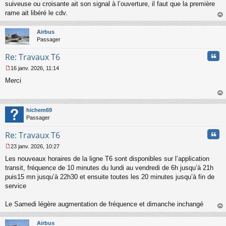
suiveuse ou croisante ait son signal à l’ouverture, il faut que la première
rame ait libéré le cdv.
au
t
Airbus
Passager
Cita
Re: Travaux T6
16 janv. 2026, 11:14
M
Merci
e
s
s
au
a
t
hichem69
g
Passager
e
n
Cita
Re: Travaux T6
o
n
23 janv. 2026, 10:27
l
M
u
Les nouveaux horaires de la ligne T6 sont disponibles sur l’application
e
s
transit, fréquence de 10 minutes du lundi au vendredi de 6h jusqu’à 21h
s
puis15 mn jusqu’à 22h30 et ensuite toutes les 20 minutes jusqu’à fin de
a
service
g
e
Le Samedi légère augmentation de fréquence et dimanche inchangé
n
o
au
n
t
Airbus