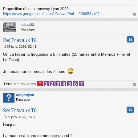
e
n
Proposition réseau tramway Lyon 2030 :
o
https://www.google.com/maps/d/viewer?mi ... 00005&z=11
n
au
l
t
sebac22
u
Passager
Cita
Re: Travaux T6
05 janv. 2026, 02:41
M
On va tester la fréquence à 5 minutes (15 rames entre Mermoz Pinel et
e
s
La Doua).
s
a
Je serais sur les essais les 2 jours.
g
e
n
J’erre sur les lignes
o
au
n
t
alecjcclyon
l
Passager
u
Cita
Re: Travaux T6
09 janv. 2026, 16:06
M
Bonjour,
e
s
s
La marche à blanc commence quand ?