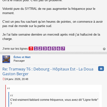
On a le matos pour. C’est pas un problème.
n
l
Volonté pure du SYTRAL de ne pas augmenter la fréquence pour le
u
moment.
C’est un peu fou sachant qu’en heures de pointes, on commence à avoir
pas mal de monde sur la partie sud.
Je l’ai faite semaine dernière un mercredi après midi j’ai halluciné de la
charge.
J’erre sur les lignes
au
t
Échec et Matt
Passager
Cita
Re: Tramway T6 : Debourg - Hôpitaux Est - La Doua
Gaston Berger
24 janv. 2026, 20:48
M
e
s
s
a
g
C'est vraiment faiblard comme fréquence, vous avez dit "Ligne forte"
e
?
n