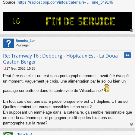
Source:
https://radioscoop.com/infos/catenaire- ... nne_349146
au
t
Benoist_1er
Passager
Cita
Re: Tramway T6 : Debourg - Hôpitaux Est - La Doua
Gaston Berger
17 févr. 2026, 15:28
M
Peut être que c'est un test sans pantographe comme il avait été évoqué
e
s
un moment, vaguement je crois, une alimentation par le sol ou bien un
s
a
passage sur batterie dans le centre ville de Villeurbanne?
g
e
En tout cas c'est une sacré pièce lorsque elle est ET dépliée, ET au sol.
n
Quelles seraient les causes possibles selon vous?
o
En supposant un emmêlage dans la caténaire, ça semble raisonnable que
n
l
ce soit la caténaire qui ait pu gagner plutôt que les fixations du
u
pantographe sur la rame?
au
t
TubeSurf