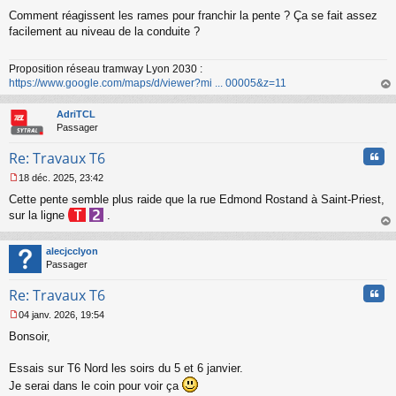
M
Comment réagissent les rames pour franchir la pente ? Ça se fait assez
e
s
facilement au niveau de la conduite ?
s
a
Proposition réseau tramway Lyon 2030 :
g
https://www.google.com/maps/d/viewer?mi ... 00005&z=11
e
n
au
o
t
AdriTCL
n
Passager
l
u
Cita
Re: Travaux T6
18 déc. 2025, 23:42
M
Cette pente semble plus raide que la rue Edmond Rostand à Saint-Priest,
e
s
sur la ligne
.
s
au
a
t
alecjcclyon
g
Passager
e
n
Cita
Re: Travaux T6
o
n
04 janv. 2026, 19:54
l
M
u
Bonsoir,
e
s
s
Essais sur T6 Nord les soirs du 5 et 6 janvier.
a
Je serai dans le coin pour voir ça
g