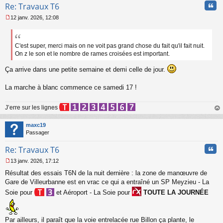
u
Cita
Re: Travaux T6
12 janv. 2026, 12:08
M
e
s
s
C'est super, merci mais on ne voit pas grand chose du fait qu'il fait nuit.
a
On z le son et le nombre de rames croisées est important.
g
e
Ça arrive dans une petite semaine et demi celle de jour.
n
o
La marche à blanc commence ce samedi 17 !
n
l
u
J’erre sur les lignes
au
t
maxc19
Passager
Cita
Re: Travaux T6
13 janv. 2026, 17:12
M
Résultat des essais T6N de la nuit dernière : la zone de manœuvre de
e
s
Gare de Villeurbanne est en vrac ce qui a entraîné un SP Meyzieu - La
s
Soie pour
et Aéroport - La Soie pour
TOUTE LA JOURNÉE
a
g
e
n
Par ailleurs, il paraît que la voie entrelacée rue Billon ça plante, le