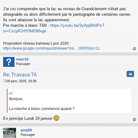
a
g
J'ai cru comprendre que la lac au niveau de Grandclement n'était pas
e
atteignable ou alors difficilement par le pantographe de certaines rames.
n
o
Ils vont abaisser la lac apparemment.
n
Pre marche à blanc T6N :
https://youtu.be/3yApjl944Ps?
l
si=CxzpRJrH78dOMxge
u
Proposition réseau tramway Lyon 2030 :
https://www.google.com/maps/d/viewer?mi ... 00005&z=11
au
t
maxc19
Passager
Cita
Re: Travaux T6
09 janv. 2026, 19:38
M
e
s
s
Bonjour,
a
g
La marche à blanc commence quand ?
e
n
En principe Lundi 19 janvier
o
au
n
t
greg59
l
Passager
u