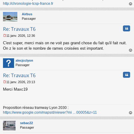
http://chronologie-tcsp-france.fr
au
t
Airbus
Passager
Cita
Re: Travaux T6
11 janv. 2026, 12:36
M
C'est super, merci mais on ne voit pas grand chose du fait qu'il fait nuit.
e
s
On z le son et le nombre de rames croisées est important.
s
au
a
t
alecjcclyon
g
Passager
e
n
Cita
Re: Travaux T6
o
n
11 janv. 2026, 23:13
l
M
u
Merci Maxc19
e
s
s
a
Proposition réseau tramway Lyon 2030 :
g
https://www.google.com/maps/d/viewer?mi ... 00005&z=11
e
n
au
o
t
sebac22
n
Passager
l