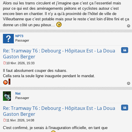
o
Alors oui les trams circulent et j’imagine que c’est ça l’essentiel mais
n
pour ce qui est des aménagements piétons et cyclistes autour c’est
l
encore bien en chantier. Il n’y a qu’à proximité de l’hôtel de ville de
u
Villeurbanne que c’est potable mais pour le reste c’est loin d’être fini et ça
donne un côté un peu piteux…
au
t
NP73
Passager
Cita
Re: Tramway T6 : Debourg - Hôpitaux Est - La Doua
Gaston Berger
10 févr. 2026, 15:33
M
Il faut absolument couper des rubans.
e
s
Cella sera la seule ligne inaugurée pendant le mandat.
s
a
au
g
t
e
Nat
n
Passager
o
n
Cita
Re: Tramway T6 : Debourg - Hôpitaux Est - La Doua
l
Gaston Berger
u
11 févr. 2026, 14:08
M
C'est confirmé, je serais à l'inauguration officielle, en tant que
e