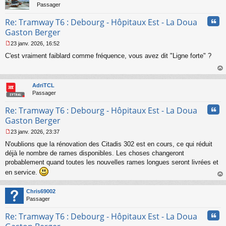
l
Passager
u
Cita
Re: Tramway T6 : Debourg - Hôpitaux Est - La Doua
Gaston Berger
23 janv. 2026, 16:52
M
C'est vraiment faiblard comme fréquence, vous avez dit "Ligne forte" ?
e
s
s
au
a
t
AdriTCL
g
Passager
e
n
Cita
Re: Tramway T6 : Debourg - Hôpitaux Est - La Doua
o
n
Gaston Berger
l
23 janv. 2026, 23:37
u
M
N'oublions que la rénovation des Citadis 302 est en cours, ce qui réduit
e
s
déjà le nombre de rames disponibles. Les choses changeront
s
probablement quand toutes les nouvelles rames longues seront livrées et
a
en service.
g
au
e
t
n
Chris69002
o
Passager
n
l
Cita
Re: Tramway T6 : Debourg - Hôpitaux Est - La Doua
u