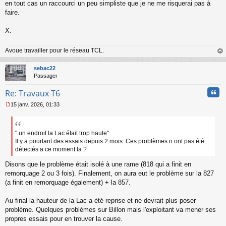
en tout cas un raccourci un peu simpliste que je ne me risquerai pas à
faire.
X.
Avoue travailler pour le réseau TCL.
au
t
sebac22
Passager
Cita
Re: Travaux T6
15 janv. 2026, 01:33
M
e
s
s
" un endroit la Lac était trop haute"
a
Il y a pourtant des essais depuis 2 mois. Ces problèmes n ont pas été
g
détectés a ce moment la ?
e
n
Disons que le problème était isolé à une rame (818 qui a finit en
o
remorquage 2 ou 3 fois). Finalement, on aura eut le problème sur la 827
n
(a finit en remorquage également) + la 857.
l
u
Au final la hauteur de la Lac a été reprise et ne devrait plus poser
problème. Quelques problèmes sur Billon mais l'exploitant va mener ses
propres essais pour en trouver la cause.