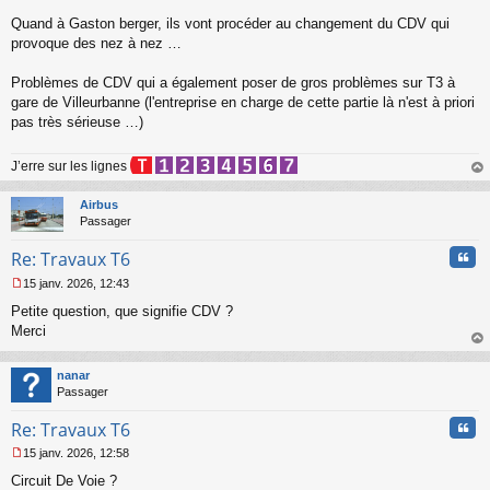
Quand à Gaston berger, ils vont procéder au changement du CDV qui
provoque des nez à nez …
Problèmes de CDV qui a également poser de gros problèmes sur T3 à
gare de Villeurbanne (l'entreprise en charge de cette partie là n'est à priori
pas très sérieuse …)
J’erre sur les lignes
au
t
Airbus
Passager
Cita
Re: Travaux T6
15 janv. 2026, 12:43
M
Petite question, que signifie CDV ?
e
s
Merci
s
au
a
t
nanar
g
Passager
e
n
Cita
Re: Travaux T6
o
n
15 janv. 2026, 12:58
l
M
u
Circuit De Voie ?
e