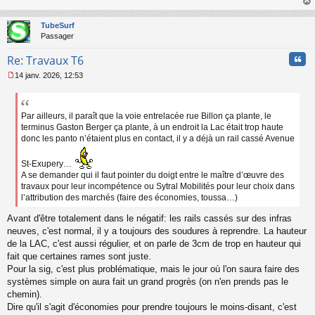
s
au
a
t
TubeSurf
g
Passager
e
n
Cita
Re: Travaux T6
o
n
14 janv. 2026, 12:53
l
M
u
e
s
s
Par ailleurs, il paraît que la voie entrelacée rue Billon ça plante, le
a
terminus Gaston Berger ça plante, à un endroit la Lac était trop haute
g
donc les panto n’étaient plus en contact, il y a déjà un rail cassé Avenue
e
n
St-Exupery…
o
A se demander qui il faut pointer du doigt entre le maître d’œuvre des
n
travaux pour leur incompétence ou Sytral Mobilités pour leur choix dans
l
l’attribution des marchés (faire des économies, toussa…)
u
Avant d'être totalement dans le négatif: les rails cassés sur des infras
neuves, c'est normal, il y a toujours des soudures à reprendre. La hauteur
de la LAC, c'est aussi régulier, et on parle de 3cm de trop en hauteur qui
fait que certaines rames sont juste.
Pour la sig, c'est plus problématique, mais le jour où l'on saura faire des
systèmes simple on aura fait un grand progrès (on n'en prends pas le
chemin).
Dire qu'il s'agit d'économies pour prendre toujours le moins-disant, c'est