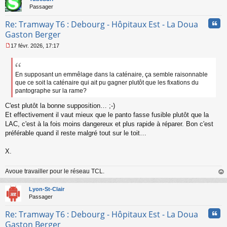
Passager
Cita
Re: Tramway T6 : Debourg - Hôpitaux Est - La Doua
Gaston Berger
17 févr. 2026, 17:17
M
e
s
s
En supposant un emmêlage dans la caténaire, ça semble raisonnable
a
que ce soit la caténaire qui ait pu gagner plutôt que les fixations du
g
pantographe sur la rame?
e
n
C'est plutôt la bonne supposition… ;-)
o
Et effectivement il vaut mieux que le panto fasse fusible plutôt que la
n
LAC, c'est à la fois moins dangereux et plus rapide à réparer. Bon c'est
l
préférable quand il reste malgré tout sur le toit…
u
X.
Avoue travailler pour le réseau TCL.
au
t
Lyon-St-Clair
Passager
Cita
Re: Tramway T6 : Debourg - Hôpitaux Est - La Doua
Gaston Berger