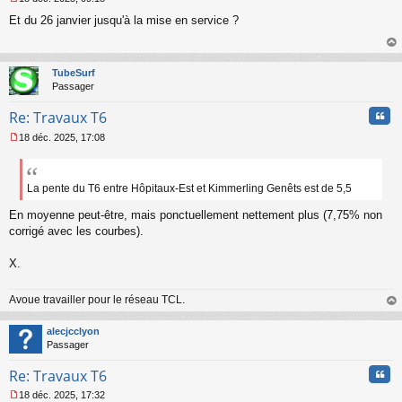
M
Et du 26 janvier jusqu'à la mise en service ?
e
s
s
au
a
t
TubeSurf
g
Passager
e
n
Cita
Re: Travaux T6
o
n
18 déc. 2025, 17:08
l
M
u
e
s
s
La pente du T6 entre Hôpitaux-Est et Kimmerling Genêts est de 5,5
a
En moyenne peut-être, mais ponctuellement nettement plus (7,75% non
g
e
corrigé avec les courbes).
n
o
X.
n
l
u
Avoue travailler pour le réseau TCL.
au
t
alecjcclyon
Passager
Cita
Re: Travaux T6
18 déc. 2025, 17:32