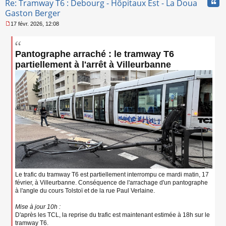
Cita
Re: Tramway T6 : Debourg - Hôpitaux Est - La Doua
n
l
Gaston Berger
u
17 févr. 2026, 12:08
M
e
s
Pantographe arraché : le tramway T6
s
a
partiellement à l'arrêt à Villeurbanne
g
e
n
o
n
l
u
Le trafic du tramway T6 est partiellement interrompu ce mardi matin, 17
février, à Villeurbanne. Conséquence de l'arrachage d'un pantographe
à l'angle du cours Tolstoï et de la rue Paul Verlaine.
Mise à jour 10h :
D'après les TCL, la reprise du trafic est maintenant estimée à 18h sur le
tramway T6.