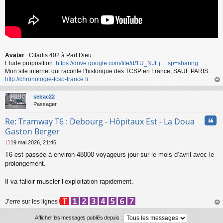
Avatar
: Citadis 402 à Part Dieu
Etude proposition:
https://drive.google.com/file/d/1U_NJEj ... sp=sharing
Mon site internet qui raconte l'historique des TCSP en France, SAUF PARIS :
http://chronologie-tcsp-france.fr
au
t
sebac22
Passager
Cita
Re: Tramway T6 : Debourg - Hôpitaux Est - La Doua
Gaston Berger
19 mai 2026, 21:46
M
T6 est passée à environ 48000 voyageurs jour sur le mois d’avril avec le
e
s
prolongement.
s
a
Il va falloir muscler l’exploitation rapidement.
g
e
n
J’erre sur les lignes
o
au
n
t
Afficher les messages publiés depuis :
l