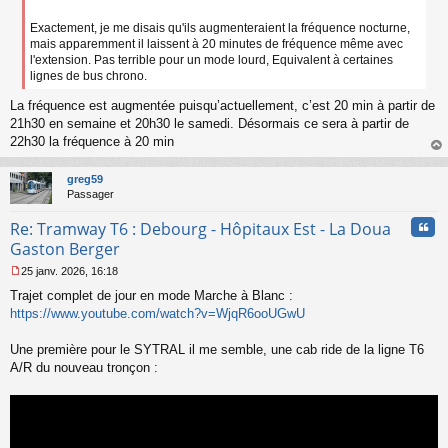
o
Exactement, je me disais qu'ils augmenteraient la fréquence nocturne,
n
mais apparemment il laissent à 20 minutes de fréquence même avec
l
u
l'extension. Pas terrible pour un mode lourd, Equivalent à certaines
lignes de bus chrono.
La fréquence est augmentée puisqu’actuellement, c’est 20 min à partir de
21h30 en semaine et 20h30 le samedi. Désormais ce sera à partir de
22h30 la fréquence à 20 min
au
t
greg59
Passager
Cita
Re: Tramway T6 : Debourg - Hôpitaux Est - La Doua
Gaston Berger
25 janv. 2026, 16:18
M
Trajet complet de jour en mode Marche à Blanc :
e
s
https://www.youtube.com/watch?v=WjqR6ooUGwU
s
a
Une première pour le SYTRAL il me semble, une cab ride de la ligne T6
g
A/R du nouveau tronçon :
e
n
o
n
l
u