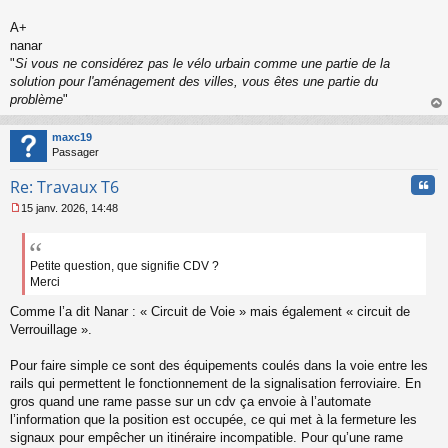
s
s
A+
a
nanar
g
"
Si vous ne considérez pas le vélo urbain comme une partie de la
e
solution pour l'aménagement des villes, vous êtes une partie du
n
o
problème
"
n
au
l
t
maxc19
u
Passager
Cita
Re: Travaux T6
15 janv. 2026, 14:48
M
e
s
s
Petite question, que signifie CDV ?
a
Merci
g
e
Comme l’a dit Nanar : « Circuit de Voie » mais également « circuit de
n
Verrouillage ».
o
n
Pour faire simple ce sont des équipements coulés dans la voie entre les
l
rails qui permettent le fonctionnement de la signalisation ferroviaire. En
u
gros quand une rame passe sur un cdv ça envoie à l’automate
l’information que la position est occupée, ce qui met à la fermeture les
signaux pour empêcher un itinéraire incompatible. Pour qu’une rame