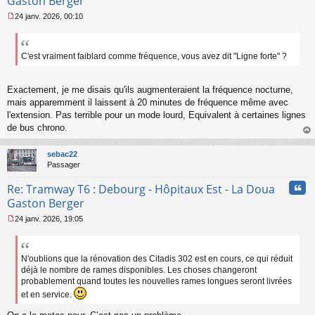
Gaston Berger
24 janv. 2026, 00:10
M
e
s
s
C'est vraiment faiblard comme fréquence, vous avez dit "Ligne forte" ?
a
g
e
Exactement, je me disais qu'ils augmenteraient la fréquence nocturne,
n
mais apparemment il laissent à 20 minutes de fréquence même avec
o
l'extension. Pas terrible pour un mode lourd, Equivalent à certaines lignes
n
de bus chrono.
l
u
au
t
sebac22
Passager
Cita
Re: Tramway T6 : Debourg - Hôpitaux Est - La Doua
Gaston Berger
24 janv. 2026, 19:05
M
e
s
s
N'oublions que la rénovation des Citadis 302 est en cours, ce qui réduit
a
déjà le nombre de rames disponibles. Les choses changeront
g
probablement quand toutes les nouvelles rames longues seront livrées
e
et en service.
n
o