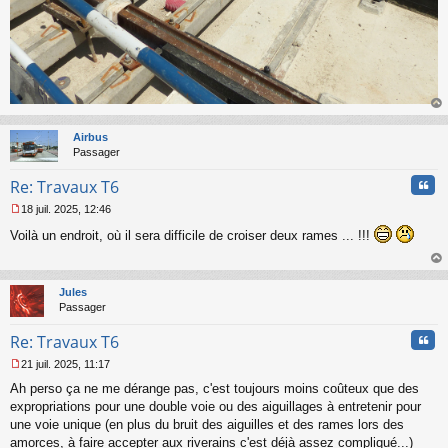
au
t
Airbus
Passager
Cita
Re: Travaux T6
18 juil. 2025, 12:46
M
Voilà un endroit, où il sera difficile de croiser deux rames ... !!!
e
s
s
au
a
t
Jules
g
Passager
e
n
Cita
Re: Travaux T6
o
n
21 juil. 2025, 11:17
l
M
u
Ah perso ça ne me dérange pas, c'est toujours moins coûteux que des
e
s
expropriations pour une double voie ou des aiguillages à entretenir pour
s
une voie unique (en plus du bruit des aiguilles et des rames lors des
a
amorces, à faire accepter aux riverains c'est déjà assez compliqué...)