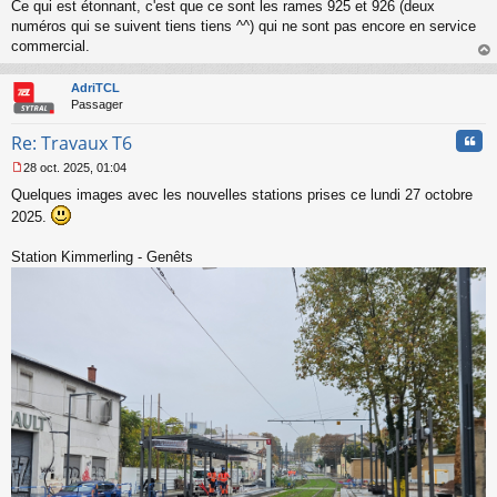
Ce qui est étonnant, c'est que ce sont les rames 925 et 926 (deux
numéros qui se suivent tiens tiens ^^) qui ne sont pas encore en service
commercial.
au
t
AdriTCL
Passager
Cita
Re: Travaux T6
28 oct. 2025, 01:04
M
Quelques images avec les nouvelles stations prises ce lundi 27 octobre
e
s
2025.
s
a
Station Kimmerling - Genêts
g
e
n
o
n
l
u