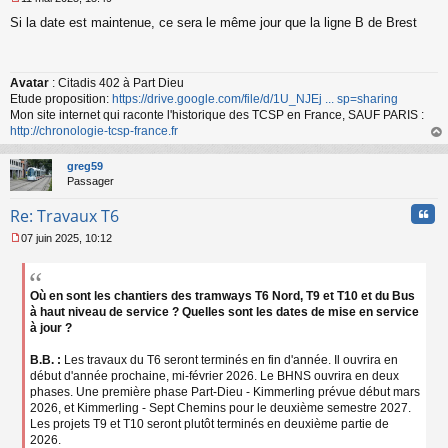
M
Si la date est maintenue, ce sera le même jour que la ligne B de Brest
e
s
s
a
Avatar
: Citadis 402 à Part Dieu
g
Etude proposition:
https://drive.google.com/file/d/1U_NJEj ... sp=sharing
e
n
Mon site internet qui raconte l'historique des TCSP en France, SAUF PARIS :
o
http://chronologie-tcsp-france.fr
n
au
l
t
greg59
u
Passager
Cita
Re: Travaux T6
07 juin 2025, 10:12
M
e
s
s
Où en sont les chantiers des tramways T6 Nord, T9 et T10 et du Bus
a
à haut niveau de service ? Quelles sont les dates de mise en service
g
à jour ?
e
n
B.B. :
Les travaux du T6 seront terminés en fin d'année. Il ouvrira en
o
début d'année prochaine, mi-février 2026. Le BHNS ouvrira en deux
n
phases. Une première phase Part-Dieu - Kimmerling prévue début mars
l
2026, et Kimmerling - Sept Chemins pour le deuxième semestre 2027.
u
Les projets T9 et T10 seront plutôt terminés en deuxième partie de
2026.