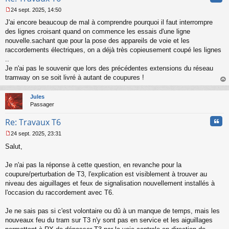
24 sept. 2025, 14:50
M
J'ai encore beaucoup de mal à comprendre pourquoi il faut interrompre
e
s
des lignes croisant quand on commence les essais d'une ligne
s
nouvelle.sachant que pour la pose des appareils de voie et les
a
raccordements électriques, on a déjà très copieusement coupé les lignes
g
..
e
Je n'ai pas le souvenir que lors des précédentes extensions du réseau
n
o
tramway on se soit livré à autant de coupures !
n
au
l
t
Jules
u
Passager
Cita
Re: Travaux T6
24 sept. 2025, 23:31
M
Salut,
e
s
s
Je n'ai pas la réponse à cette question, en revanche pour la
a
coupure/perturbation de T3, l'explication est visiblement à trouver au
g
niveau des aiguillages et feux de signalisation nouvellement installés à
e
l'occasion du raccordement avec T6.
n
o
n
Je ne sais pas si c'est volontaire ou dû à un manque de temps, mais les
l
nouveaux feu du tram sur T3 n'y sont pas en service et les aiguillages
u