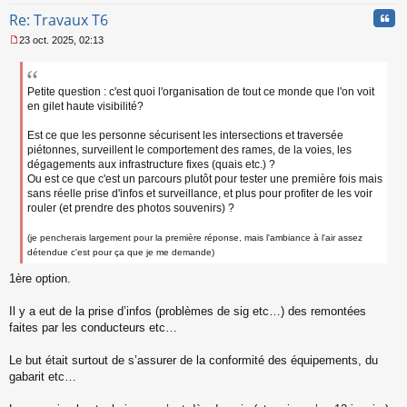
Cita
Re: Travaux T6
23 oct. 2025, 02:13
M
e
s
s
Petite question : c'est quoi l'organisation de tout ce monde que l'on voit
a
en gilet haute visibilité?
g
e
Est ce que les personne sécurisent les intersections et traversée
n
piétonnes, surveillent le comportement des rames, de la voies, les
o
dégagements aux infrastructure fixes (quais etc.) ?
n
Ou est ce que c'est un parcours plutôt pour tester une première fois mais
l
sans réelle prise d'infos et surveillance, et plus pour profiter de les voir
u
rouler (et prendre des photos souvenirs) ?
(je pencherais largement pour la première réponse, mais l'ambiance à l'air assez
détendue c'est pour ça que je me demande)
1ère option.
Il y a eut de la prise d’infos (problèmes de sig etc…) des remontées
faites par les conducteurs etc…
Le but était surtout de s’assurer de la conformité des équipements, du
gabarit etc…