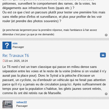
n
piétonnes, surveillent le comportement des rames, de la voies, les
l
dégagements aux infrastructure fixes (quais etc.) ?
u
Ou est ce que c'est un parcours plutôt pour tester une première fois mais
sans réelle prise d'infos et surveillance, et plus pour profiter de les voir
rouler (et prendre des photos souvenirs) ?
(je pencherais largement pour la première réponse, mais l'ambiance à l'air assez
détendue c'est pour ça que je me demande)
au
t
nim
Passager
Cita
Re: Travaux T6
22 oct. 2025, 18:24
M
Le T6 nord c’est un tram classique qui passe en milieu dense sans
e
s
séparation entre les voies et le reste de la voirie (même si on voulait il n’y
s
aurait pas la place pour). Donc le Sytral a la pétoche d’écraser un
a
passant, un cycliste, ou d’emboutir un véhicule qui ne ferait pas attention
g
parce qu’il n’y a jamais eu de circulation jusqu’ici. Après suffisamment de
e
temps pour que la population s’habitue, les gilets jaunes seront retirés,
n
o
comme ils ont été retirés rue de Marseille.
n
au
l
t
sebac22
u
Passager