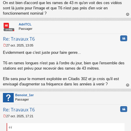
On est bien d'accord que les rames de 43 m qu'on voit des ces vidéos
e
s
sont là juste pour l'image et que T6 n'est pas près d'en voir en
s
fonctionnement nominal ?
a
au
g
t
AdriTCL
e
Passager
n
o
Cita
Re: Travaux T6
n
l
27 oct. 2025, 13:05
u
M
Evidemment que c'est juste pour faire genre...
e
s
s
T6 en rames longues n'est pas à l'ordre du jour, bien que l'ensemble des
a
stations est prévu pour recevoir des rames de 43 mètres.
g
e
Elle sera pour le moment exploitée en Citadis 302 et je crois qu'il est
n
o
envisagé d'augmenter sa fréquence dans les années à venir ?
n
au
l
t
Benoist_1er
u
Passager
Cita
Re: Travaux T6
27 oct. 2025, 17:21
M
e
s