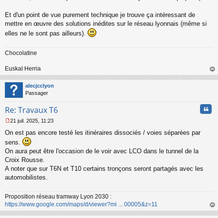
g
e
Et d'un point de vue purement technique je trouve ça intéressant de
n
o
mettre en œuvre des solutions inédites sur le réseau lyonnais (même si
n
elles ne le sont pas ailleurs).
l
u
Chocolatine
Euskal Herria
au
t
alecjcclyon
Passager
Cita
Re: Travaux T6
21 juil. 2025, 11:23
M
On est pas encore testé les itinéraires dissociés / voies séparées par
e
s
sens.
s
On aura peut être l'occasion de le voir avec LCO dans le tunnel de la
a
Croix Rousse.
g
A noter que sur T6N et T10 certains tronçons seront partagés avec les
e
automobilistes.
n
o
n
Proposition réseau tramway Lyon 2030 :
l
https://www.google.com/maps/d/viewer?mi ... 00005&z=11
u
au