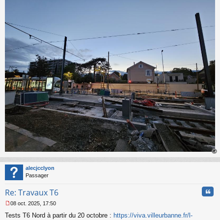
o
n
l
u
au
t
alecjcclyon
Passager
Cita
Re: Travaux T6
08 oct. 2025, 17:50
M
Tests T6 Nord à partir du 20 octobre :
https://viva.villeurbanne.fr/l-
e