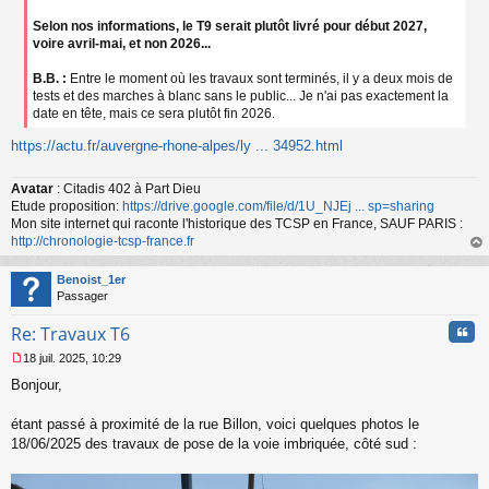
Selon nos informations, le T9 serait plutôt livré pour début 2027,
voire avril-mai, et non 2026...
B.B. :
Entre le moment où les travaux sont terminés, il y a deux mois de
tests et des marches à blanc sans le public... Je n'ai pas exactement la
date en tête, mais ce sera plutôt fin 2026.
https://actu.fr/auvergne-rhone-alpes/ly ... 34952.html
Avatar
: Citadis 402 à Part Dieu
Etude proposition:
https://drive.google.com/file/d/1U_NJEj ... sp=sharing
Mon site internet qui raconte l'historique des TCSP en France, SAUF PARIS :
http://chronologie-tcsp-france.fr
au
t
Benoist_1er
Passager
Cita
Re: Travaux T6
18 juil. 2025, 10:29
M
Bonjour,
e
s
s
étant passé à proximité de la rue Billon, voici quelques photos le
a
18/06/2025 des travaux de pose de la voie imbriquée, côté sud :
g
e
n