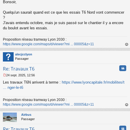
Bonsoir,
e
s
s
Quelqu'un saurait quand est ce que les essais T6 Nord vont commencer
a
?
g
J'avais entendu octobre, mais je suis passé sur le chantier il y a encore
e
du boulot avant les essais.
n
o
n
Proposition réseau tramway Lyon 2030 :
l
https://www.google.com/maps/d/viewer?mi ... 00005&z=11
u
au
t
alecjcclyon
Passager
Cita
Re: Travaux T6
24 sept. 2025, 12:56
M
Les travaux T6N arrivent à terme :
https://www.lyoncapitale.fr/mobilites/t
e
s
... nger-le-t6
s
a
Proposition réseau tramway Lyon 2030 :
g
https://www.google.com/maps/d/viewer?mi ... 00005&z=11
e
n
au
o
t
Airbus
n
Passager
l
u
Cita
Re: Travaux T6