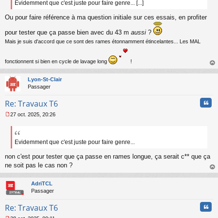
s
Evidemment que c'est juste pour faire genre... [...]
a
Ou pour faire référence à ma question initiale sur ces essais, en profiter
g
e
n
pour tester que ça passe bien avec du 43 m
aussi
?
o
Mais je suis d'accord que ce sont des rames étonnamment étincelantes... Les MAL
n
l
u
fonctionnent si bien en cycle de lavage long
!
au
t
Lyon-St-Clair
Passager
Cita
Re: Travaux T6
27 oct. 2025, 20:26
M
e
s
s
Evidemment que c'est juste pour faire genre...
a
non c'est pour tester que ça passe en rames longue, ça serait c** que ça
g
e
ne soit pas le cas non ?
n
au
o
t
AdriTCL
n
Passager
l
u
Cita
Re: Travaux T6