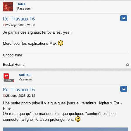
t
Jules
Passager
Cita
Re: Travaux T6
25 sept. 2025, 21:00
M
Je parlais des signaux ferroviaires, yes !
e
s
s
Merci pour les explications Max
a
g
e
Chocolatine
n
o
Euskal Herria
n
au
l
t
AdriTCL
u
Passager
Cita
Re: Travaux T6
28 sept. 2025, 22:12
M
Une petite photo prise il y a quelques jours au terminus Hôpitaux Est -
e
s
Pinel.
s
On remarque qu'il ne manque plus que quelques "centimètres" pour
a
connecter la ligne T6 à son prolongement.
g
e
n