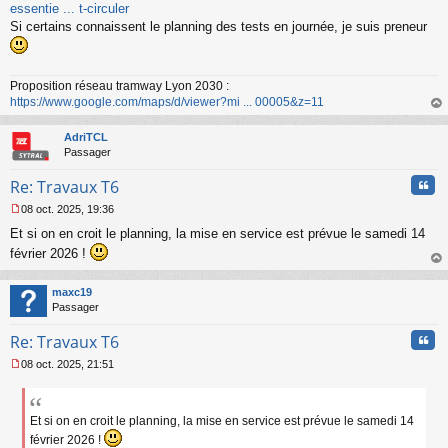
s
essentie ... t-circuler
s
Si certains connaissent le planning des tests en journée, je suis preneur
a
g
e
n
Proposition réseau tramway Lyon 2030 :
o
https://www.google.com/maps/d/viewer?mi ... 00005&z=11
n
au
l
t
AdriTCL
u
Passager
Cita
Re: Travaux T6
08 oct. 2025, 19:36
M
Et si on en croit le planning, la mise en service est prévue le samedi 14
e
s
février 2026 !
s
au
a
t
maxc19
g
Passager
e
n
Cita
Re: Travaux T6
o
n
08 oct. 2025, 21:51
l
M
u
e
s
s
Et si on en croit le planning, la mise en service est prévue le samedi 14
a
février 2026 !