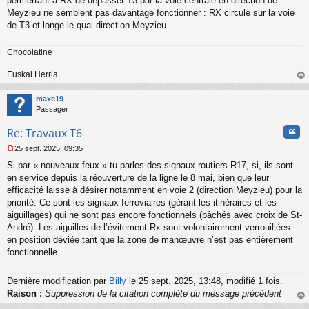
permettant à RX de dépasser T3 par la voie centrale en direction de
Meyzieu ne semblent pas davantage fonctionner : RX circule sur la voie
de T3 et longe le quai direction Meyzieu...
Chocolatine
Euskal Herria
au
t
maxc19
Passager
Cita
Re: Travaux T6
25 sept. 2025, 09:35
M
Si par « nouveaux feux » tu parles des signaux routiers R17, si, ils sont
e
s
en service depuis la réouverture de la ligne le 8 mai, bien que leur
s
efficacité laisse à désirer notamment en voie 2 (direction Meyzieu) pour la
a
priorité. Ce sont les signaux ferroviaires (gérant les itinéraires et les
g
aiguillages) qui ne sont pas encore fonctionnels (bâchés avec croix de St-
e
André). Les aiguilles de l’évitement Rx sont volontairement verrouillées
n
o
en position déviée tant que la zone de manœuvre n’est pas entièrement
n
fonctionnelle.
l
u
Dernière modification par
Billy
le 25 sept. 2025, 13:48, modifié 1 fois.
Raison :
Suppression de la citation complète du message précédent
au