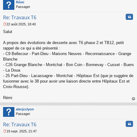
t
Rémi
Passager
Cita
Re: Travaux T6
22 août 2025, 18:40
M
Salut
e
s
s
A propos des évolutions de desserte avec T6 phase 2 et TB12, petit
a
rappel de ce qui a été présenté :
g
- C9 Bellecour - Part-Dieu - Maisons Neuves - Reconnaissance - Grange
e
Blanche
n
o
- C26 Grange Blanche - Montchat - Bon Coin - Bonnevay - Cusset - Buers
n
- La Doua
l
- 25 Part-Dieu - Lacassagne - Montchat - Hôpitaux Est (que je suggère de
u
fusionner avec le 38 pour avoir une liaison directe entre Hôpitaux Est et
Croix-Rousse).
Rémi
au
t
alecjcclyon
Passager
Cita
Re: Travaux T6
19 sept. 2025, 21:47
M