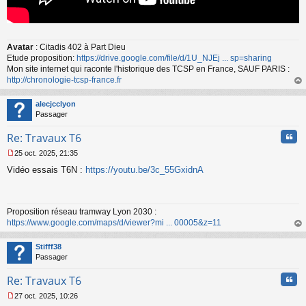
Avatar
: Citadis 402 à Part Dieu
Etude proposition:
https://drive.google.com/file/d/1U_NJEj ... sp=sharing
Mon site internet qui raconte l'historique des TCSP en France, SAUF PARIS :
http://chronologie-tcsp-france.fr
au
t
alecjcclyon
Passager
Cita
Re: Travaux T6
25 oct. 2025, 21:35
M
Vidéo essais T6N :
https://youtu.be/3c_55GxidnA
e
s
s
a
Proposition réseau tramway Lyon 2030 :
g
https://www.google.com/maps/d/viewer?mi ... 00005&z=11
e
n
au
o
t
Stifff38
n
Passager
l
u
Cita
Re: Travaux T6
27 oct. 2025, 10:26
M