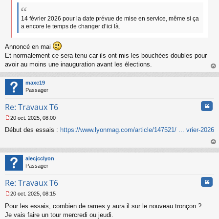
g
e
n
14 février 2026 pour la date prévue de mise en service, même si ça
o
a encore le temps de changer d’ici là.
n
l
u
Annoncé en mai
Et normalement ce sera tenu car ils ont mis les bouchées doubles pour
avoir au moins une inauguration avant les élections.
au
t
maxc19
Passager
Cita
Re: Travaux T6
20 oct. 2025, 08:00
M
Début des essais :
https://www.lyonmag.com/article/147521/ ... vrier-2026
e
s
s
au
a
t
alecjcclyon
g
Passager
e
n
Cita
Re: Travaux T6
o
n
20 oct. 2025, 08:15
l
M
u
Pour les essais, combien de rames y aura il sur le nouveau tronçon ?
e
s
Je vais faire un tour mercredi ou jeudi.