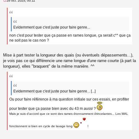
28 oct. 2025, 00:11
M
e
s
s
a
g
Evidemment que c'est juste pour faire genre...
e
non c'est pour tester que ça passe en rames longue, ça serait c** que ça
n
ne soit pas le cas non ?
o
n
l
Mise à part tester la longueur des quais (ou éventuels dépassements...),
u
je vois pas ce qui différencie une rame longue d'une rame courte (à part la
longueur), elles "braquent" de la même manière. ^^
Evidemment que c'est juste pour faire genre... [...]
Ou pour faire référence à ma question initiale sur ces essais, en profiter
pour tester que ça passe bien avec du 43 m
aussi
?
Mais je suis d'accord que ce sont des rames étonnamment étincelantes... Les MAL
fonctionnent si bien en cycle de lavage long
!