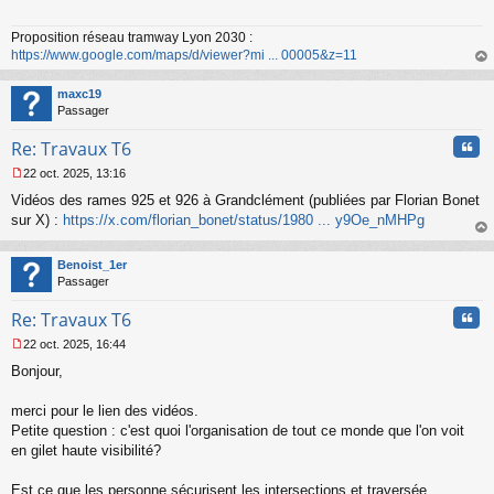
s
a
Proposition réseau tramway Lyon 2030 :
g
https://www.google.com/maps/d/viewer?mi ... 00005&z=11
e
n
au
o
t
maxc19
n
Passager
l
u
Cita
Re: Travaux T6
22 oct. 2025, 13:16
M
Vidéos des rames 925 et 926 à Grandclément (publiées par Florian Bonet
e
s
sur X) :
https://x.com/florian_bonet/status/1980 ... y9Oe_nMHPg
s
au
a
t
Benoist_1er
g
Passager
e
n
Cita
Re: Travaux T6
o
n
22 oct. 2025, 16:44
l
M
u
Bonjour,
e
s
s
merci pour le lien des vidéos.
a
Petite question : c'est quoi l'organisation de tout ce monde que l'on voit
g
en gilet haute visibilité?
e
n
o
Est ce que les personne sécurisent les intersections et traversée