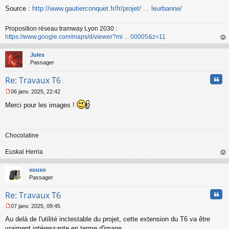
Source :
http://www.gautierconquet.fr/fr/projet/ ... leurbanne/
Proposition réseau tramway Lyon 2030 :
https://www.google.com/maps/d/viewer?mi ... 00005&z=11
au
t
Jules
Passager
Cita
Re: Travaux T6
06 janv. 2025, 22:42
M
Merci pour les images !
e
s
s
a
Chocolatine
g
e
n
Euskal Herria
o
au
n
t
xouxo
l
Passager
u
Cita
Re: Travaux T6
07 janv. 2025, 09:45
M
Au delà de l'utilité inctestable du projet, cette extension du T6 va être
e
s
vraiment intéressante en terme d'image.