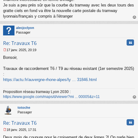
s
Je suis a peu près sûr que la courbe du tramway avec les deux tours des
a
gratte ciels en fond va être la nouvelle carte postale du tramway
g
lyonnais/français y compris à l'étranger
e
au
n
t
o
alecjcclyon
n
Passager
l
u
Cita
Re: Travaux T6
17 janv. 2025, 20:19
M
Bonsoir,
e
s
s
Travaux de raccordement T6 / T9 au réseau existant (1er semestre 2025)
a
:
g
https://actu.fr/auvergne-rhone-alpes/ly ... 31846.html
e
n
o
Proposition réseau tramway Lyon 2030 :
n
https://www.google.com/maps/d/viewer?mi ... 00005&z=11
l
au
u
t
totoche
Passager
Cita
Re: Travaux T6
18 janv. 2025, 17:31
M
Deux mois de coupure pour le croisement de deux lignes ?! On parle bien
e