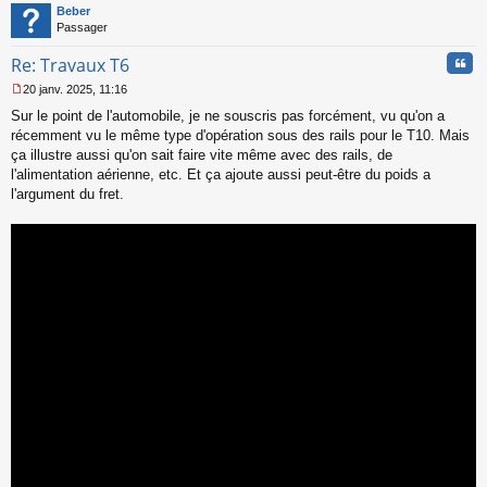
t
Beber
Passager
Cita
Re: Travaux T6
20 janv. 2025, 11:16
M
Sur le point de l'automobile, je ne souscris pas forcément, vu qu'on a
e
s
récemment vu le même type d'opération sous des rails pour le T10. Mais
s
ça illustre aussi qu'on sait faire vite même avec des rails, de
a
l'alimentation aérienne, etc. Et ça ajoute aussi peut-être du poids a
g
l'argument du fret.
e
n
o
n
l
u