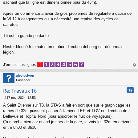
sachant que la ligne est dimensionnée pour du 43m).
g
e
Après on commence à avoir de gros problèmes de régularité à cause de
n
o
la VL12 à desgenettes qui a nécessité une reprise des cycles de
n
carrefour.
l
u
T6 est la grande perdante.
Rester bloqué 5 minutes en station direction debourg est désormais
légion.
J’erre sur les lignes
au
t
alecjcclyon
Passager
Cita
Re: Travaux T6
17 nov. 2024, 12:53
M
À Saint Étienne sur T3, la STAS a fait en sort que sur le graphicage les
e
s
rames de 32m puissent passer à l'arrivée TER et TGV en direction de
s
Bellevue et Hôpital Nord (pour absorber le flux de voyageurs).
a
Ça marche bien car quand je sors de la gare, je vois les 32m en arrivant
g
entre 8h00 et 8h30.
e
n