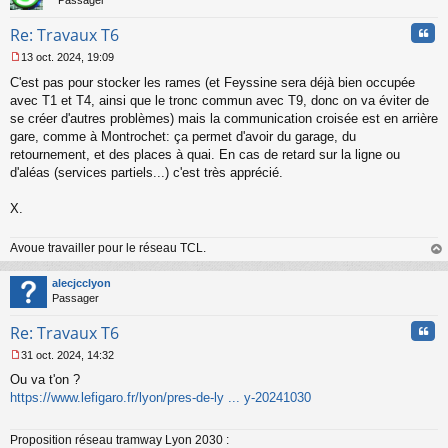
Passager
Cita
Re: Travaux T6
13 oct. 2024, 19:09
M
C'est pas pour stocker les rames (et Feyssine sera déjà bien occupée
e
s
avec T1 et T4, ainsi que le tronc commun avec T9, donc on va éviter de
s
se créer d'autres problèmes) mais la communication croisée est en arrière
a
gare, comme à Montrochet: ça permet d'avoir du garage, du
g
retournement, et des places à quai. En cas de retard sur la ligne ou
e
d'aléas (services partiels...) c'est très apprécié.
n
o
n
X.
l
u
Avoue travailler pour le réseau TCL.
au
t
alecjcclyon
Passager
Cita
Re: Travaux T6
31 oct. 2024, 14:32
M
Ou va t'on ?
e
s
https://www.lefigaro.fr/lyon/pres-de-ly ... y-20241030
s
a
Proposition réseau tramway Lyon 2030 :
g