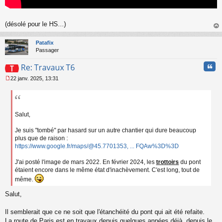
(désolé pour le HS...)
au
t
Patafix
Passager
Cita
Re: Travaux T6
22 janv. 2025, 13:31
M
e
s
s
a
Salut,
g
e
Je suis "tombé" par hasard sur un autre chantier qui dure beaucoup
n
plus que de raison :
o
https://www.google.fr/maps/@45.7701353, ... FQAw%3D%3D
n
l
J'ai posté l'image de mars 2022. En février 2024, les
trottoirs
du pont
u
étaient encore dans le même état d'inachèvement. C'est long, tout de
même.
Salut,
Il semblerait que ce ne soit que l'étanchéité du pont qui ait été refaite.
La route de Paris est en travaux depuis quelques années déjà, depuis le