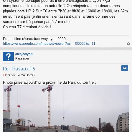
o
Un système identique pourrait il être envisageable à Lyon ? Ça
n
compliquerait l'exploitation actuelle ? On réinjecterait les deux rames
l
piquées hors HP ? Sur T6 entre 7h30 et 8h30 et 16h00 et 18h00, les 32m
u
ne suffisent pas (enfin si en s'entassant dans la rame comme des
sardines) car fréquence pas à 7 minutes.
Coucou T7 circulant à vide !
Proposition réseau tramway Lyon 2030 :
https://www.google.com/maps/d/viewer?mi ... 00005&z=11
au
t
alecjcclyon
Passager
Cita
Re: Travaux T6
13 déc. 2024, 15:33
M
Photo prise aujourd'hui à proximité du Parc du Centre :
e
s
s
a
g
e
n
o
n
l
u