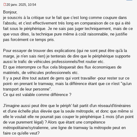
20 janv. 2025, 10:54
M
Bonjour,
e
s
je souscris à la critique sur le fait que c'est long comme coupure dans
s
l'absolu, et c'est effectivement trés long en comparaison de ce qui a été
a
fait sous le périphérique. Je ne sais pas juger techniquement, mais de ce
g
que vous dites, la technique pure même à coût raisonnable, ne justifie
e
pas forcément ce temps pris.
n
o
n
Pour essayer de trouver des explications (qui ne sont peut être qu'à la
l
marge, je n'en sais rien) je tenterais de dire que le périphérique supporte
u
aussi le trafic de véhicules professionnels/fret routier etc.
Et que interrompre ce flux cela bloquerait des flux économiques de
matériels, de véhicules professionnels etc.
Il y a peut être tout autant de gens qui vont travailler -pour rester sur ce
point- en prenant le tramway, mais la différence étant que ce n'est "qu'un
transport de leur personne".
Ce qui est valable comme différence ?
J'imagine aussi peut être que le périph' fait partit d'un réseau/d'itinéraires
et d'une échelle plus élevée que la seule métropole, et donc que même si
elle le voulait elle ne pourrait pas couper le périphérique 1 mois (d'un point
de vue purement légal) ? Alors que étant une compétence
métropolitaine/sytralienne, une ligne de tramway la métropole peut en
faire ce qu'elle veut?