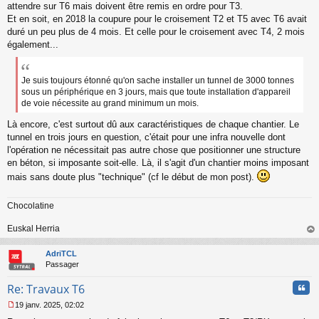
o
attendre sur T6 mais doivent être remis en ordre pour T3.
n
Et en soit, en 2018 la coupure pour le croisement T2 et T5 avec T6 avait
l
duré un peu plus de 4 mois. Et celle pour le croisement avec T4, 2 mois
u
également...
Je suis toujours étonné qu'on sache installer un tunnel de 3000 tonnes
sous un périphérique en 3 jours, mais que toute installation d'appareil
de voie nécessite au grand minimum un mois.
Là encore, c'est surtout dû aux caractéristiques de chaque chantier. Le
tunnel en trois jours en question, c'était pour une infra nouvelle dont
l'opération ne nécessitait pas autre chose que positionner une structure
en béton, si imposante soit-elle. Là, il s'agit d'un chantier moins imposant
mais sans doute plus "technique" (cf le début de mon post).
Chocolatine
Euskal Herria
au
t
AdriTCL
Passager
Cita
Re: Travaux T6
19 janv. 2025, 02:02
M