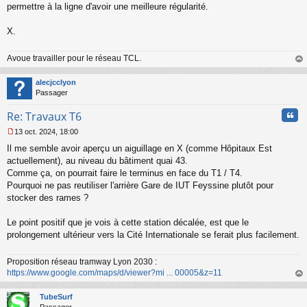
permettre à la ligne d'avoir une meilleure régularité.
e
n
o
X.
n
l
Avoue travailler pour le réseau TCL.
u
au
t
alecjcclyon
Passager
Cita
Re: Travaux T6
13 oct. 2024, 18:00
M
Il me semble avoir aperçu un aiguillage en X (comme Hôpitaux Est
e
s
actuellement), au niveau du bâtiment quai 43.
s
Comme ça, on pourrait faire le terminus en face du T1 / T4.
a
Pourquoi ne pas reutiliser l'arrière Gare de IUT Feyssine plutôt pour
g
stocker des rames ?
e
n
o
Le point positif que je vois à cette station décalée, est que le
n
prolongement ultérieur vers la Cité Internationale se ferait plus facilement.
l
u
Proposition réseau tramway Lyon 2030 :
https://www.google.com/maps/d/viewer?mi ... 00005&z=11
au
t
TubeSurf