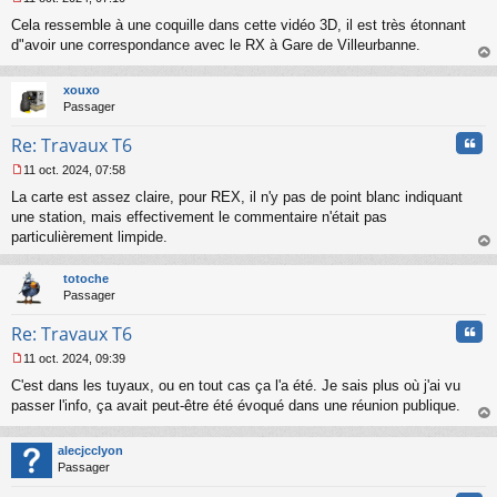
M
Cela ressemble à une coquille dans cette vidéo 3D, il est très étonnant
e
s
d"avoir une correspondance avec le RX à Gare de Villeurbanne.
s
au
a
t
xouxo
g
Passager
e
n
Cita
Re: Travaux T6
o
n
11 oct. 2024, 07:58
l
M
u
La carte est assez claire, pour REX, il n'y pas de point blanc indiquant
e
s
une station, mais effectivement le commentaire n'était pas
s
particulièrement limpide.
a
au
g
t
totoche
e
Passager
n
o
Cita
Re: Travaux T6
n
l
11 oct. 2024, 09:39
u
M
C'est dans les tuyaux, ou en tout cas ça l'a été. Je sais plus où j'ai vu
e
s
passer l'info, ça avait peut-être été évoqué dans une réunion publique.
s
au
a
t
alecjcclyon
g
Passager
e
n