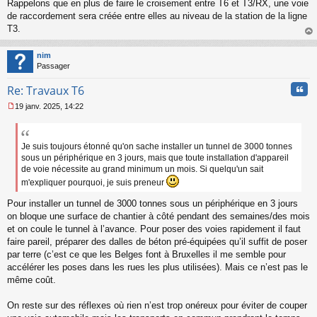
Rappelons que en plus de faire le croisement entre T6 et T3/RX, une voie
e
s
de raccordement sera créée entre elles au niveau de la station de la ligne
s
T3.
a
au
g
t
nim
e
Passager
n
o
Cita
Re: Travaux T6
n
l
19 janv. 2025, 14:22
u
M
e
s
s
Je suis toujours étonné qu'on sache installer un tunnel de 3000 tonnes
a
sous un périphérique en 3 jours, mais que toute installation d'appareil
g
de voie nécessite au grand minimum un mois. Si quelqu'un sait
e
m'expliquer pourquoi, je suis preneur
n
o
Pour installer un tunnel de 3000 tonnes sous un périphérique en 3 jours
n
on bloque une surface de chantier à côté pendant des semaines/des mois
l
et on coule le tunnel à l’avance. Pour poser des voies rapidement il faut
u
faire pareil, préparer des dalles de béton pré-équipées qu’il suffit de poser
par terre (c’est ce que les Belges font à Bruxelles il me semble pour
accélérer les poses dans les rues les plus utilisées). Mais ce n’est pas le
même coût.
On reste sur des réflexes où rien n’est trop onéreux pour éviter de couper