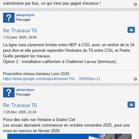
substitution par bus, ce qui n'est pas gagné d'avance !
n
o
au
n
t
alecjcclyon
l
Passager
u
Cita
Re: Travaux T6
22 janv. 2025, 16:04
M
La ligne sera sûrement limitée entre HEP à CISL avec un renfort de la 34
e
s
peut être et elle pourrait reprendre l'itinéraire du T6 entre CISL et Petite
s
Guille pendant les travaux.
a
Option 2 : installation californien à Challemel Lacour (terminus).
g
e
n
Proposition réseau tramway Lyon 2030 :
o
https://www.google.com/maps/d/viewer?mi ... 00005&z=11
n
au
l
t
alecjcclyon
u
Passager
Cita
Re: Travaux T6
25 févr. 2025, 21:24
M
Pose des rails rue Verlaine à Gratte Ciel
e
s
Les essais devraient commencer en octobre novembre 2025, pour une
s
mise en service en février 2026
a
g