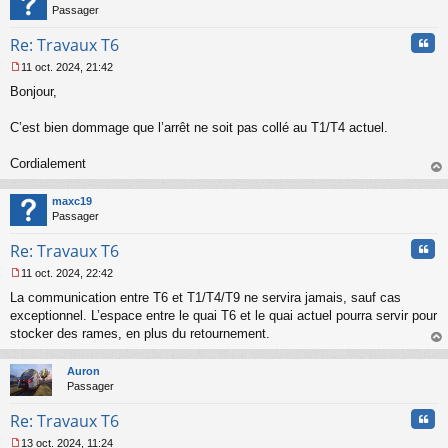
n
Passager
l
u
Cita
Re: Travaux T6
11 oct. 2024, 21:42
M
Bonjour,
e
s
s
C’est bien dommage que l’arrêt ne soit pas collé au T1/T4 actuel.
a
g
Cordialement
e
au
n
t
o
maxc19
n
Passager
l
u
Cita
Re: Travaux T6
11 oct. 2024, 22:42
M
La communication entre T6 et T1/T4/T9 ne servira jamais, sauf cas
e
s
exceptionnel. L’espace entre le quai T6 et le quai actuel pourra servir pour
s
stocker des rames, en plus du retournement.
a
au
g
t
Auron
e
Passager
n
o
Cita
Re: Travaux T6
n
l
13 oct. 2024, 11:24