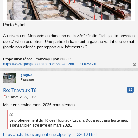
Photo Sytral
Au niveau du Monoprix en direction de la ZAC Gratte Ciel, j'ai l'impression
que c'est un peu étroit. Une partie du bâtiment à gauche va t il être détruit
(partie non alignée par rapport aux bâtiments) ?
Proposition réseau tramway Lyon 2030 :
https://www.google.com/maps/d/viewer?mi ... 00005&z=11
au
t
greg59
Passager
Cita
Re: Travaux T6
05 mars 2025, 19:25
M
Mise en service mars 2026 normalement :
e
s
s
a
Le prolongement du T6 des Hôpitaux Est à la Doua est dans les temps.
g
Il devrait bien être livré en mars 2026.
e
n
https://actu.fr/auvergne-rhone-alpes/ly ... 32610.html
o