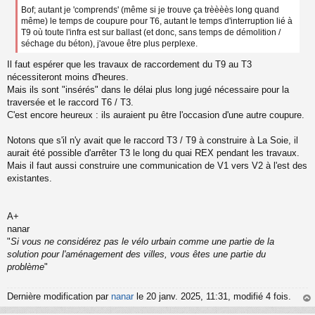
Bof; autant je 'comprends' (même si je trouve ça trèèèès long quand
même) le temps de coupure pour T6, autant le temps d'interruption lié à
T9 où toute l'infra est sur ballast (et donc, sans temps de démolition /
séchage du béton), j'avoue être plus perplexe.
Il faut espérer que les travaux de raccordement du T9 au T3
nécessiteront moins d'heures.
Mais ils sont "insérés" dans le délai plus long jugé nécessaire pour la
traversée et le raccord T6 / T3.
C'est encore heureux : ils auraient pu être l'occasion d'une autre coupure.
Notons que s'il n'y avait que le raccord T3 / T9 à construire à La Soie, il
aurait été possible d'arrêter T3 le long du quai REX pendant les travaux.
Mais il faut aussi construire une communication de V1 vers V2 à l'est des
existantes.
A+
nanar
"
Si vous ne considérez pas le vélo urbain comme une partie de la
solution pour l'aménagement des villes, vous êtes une partie du
problème
"
Dernière modification par
nanar
le 20 janv. 2025, 11:31, modifié 4 fois.
au