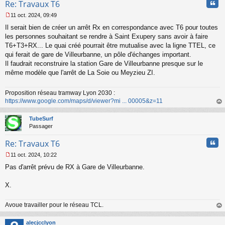
Cita
Re: Travaux T6
o
n
11 oct. 2024, 09:49
l
M
u
Il serait bien de créer un arrêt Rx en correspondance avec T6 pour toutes
e
s
les personnes souhaitant se rendre à Saint Exupery sans avoir à faire
s
T6+T3+RX... Le quai créé pourrait être mutualise avec la ligne TTEL, ce
a
qui ferait de gare de Villeurbanne, un pôle d'échanges important.
g
Il faudrait reconstruire la station Gare de Villeurbanne presque sur le
e
même modèle que l'arrêt de La Soie ou Meyzieu ZI.
n
o
n
Proposition réseau tramway Lyon 2030 :
l
https://www.google.com/maps/d/viewer?mi ... 00005&z=11
u
au
t
TubeSurf
Passager
Cita
Re: Travaux T6
11 oct. 2024, 10:22
M
Pas d'arrêt prévu de RX à Gare de Villeurbanne.
e
s
s
X.
a
g
Avoue travailler pour le réseau TCL.
e
n
au
o
t
alecjcclyon