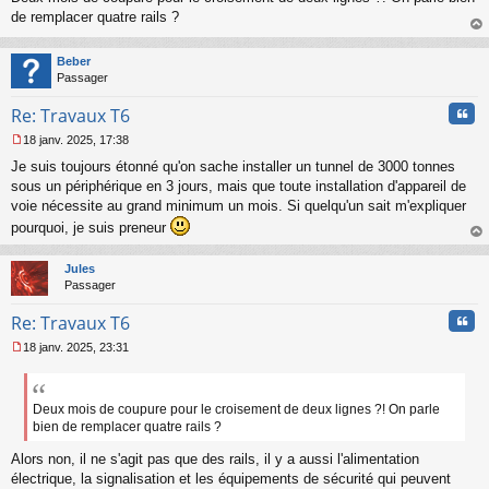
s
de remplacer quatre rails ?
s
au
a
t
Beber
g
Passager
e
n
Cita
Re: Travaux T6
o
n
18 janv. 2025, 17:38
l
M
u
Je suis toujours étonné qu'on sache installer un tunnel de 3000 tonnes
e
s
sous un périphérique en 3 jours, mais que toute installation d'appareil de
s
voie nécessite au grand minimum un mois. Si quelqu'un sait m'expliquer
a
pourquoi, je suis preneur
g
au
e
t
n
Jules
o
Passager
n
l
Cita
Re: Travaux T6
u
18 janv. 2025, 23:31
M
e
s
s
Deux mois de coupure pour le croisement de deux lignes ?! On parle
a
bien de remplacer quatre rails ?
g
e
Alors non, il ne s'agit pas que des rails, il y a aussi l'alimentation
n
électrique, la signalisation et les équipements de sécurité qui peuvent