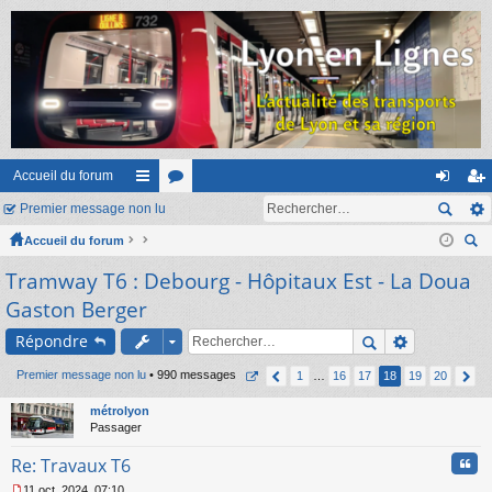
Accueil du forum
Premier message non lu
ac
or
on
ns
Accueil du forum
co
u
ne
cri
ec
Tramway T6 : Debourg - Hôpitaux Est - La Doua
ur
m
xi
pti
her
Gaston Berger
ci
s
on
on
ch
Répondre
er
s
Premier message non lu
• 990 messages
1
…
16
17
18
19
20
métrolyon
Passager
Cita
Re: Travaux T6
11 oct. 2024, 07:10