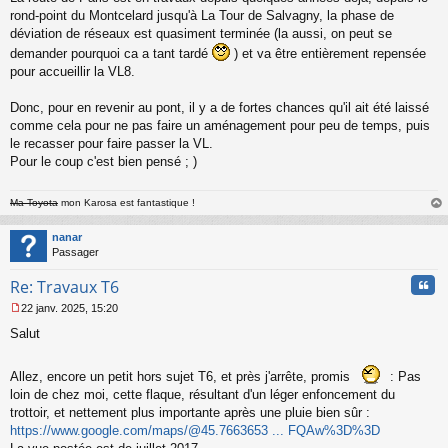
rond-point du Montcelard jusqu'à La Tour de Salvagny, la phase de
déviation de réseaux est quasiment terminée (la aussi, on peut se
demander pourquoi ca a tant tardé
) et va être entièrement repensée
pour accueillir la VL8.
Donc, pour en revenir au pont, il y a de fortes chances qu'il ait été laissé
comme cela pour ne pas faire un aménagement pour peu de temps, puis
le recasser pour faire passer la VL.
Pour le coup c'est bien pensé ; )
Ma Toyota
mon Karosa est fantastique !
au
t
nanar
Passager
Cita
Re: Travaux T6
22 janv. 2025, 15:20
M
Salut
e
s
s
Allez, encore un petit hors sujet T6, et près j'arrête, promis
: Pas
a
loin de chez moi, cette flaque, résultant d'un léger enfoncement du
g
e
trottoir, et nettement plus importante après une pluie bien sûr :
n
https://www.google.com/maps/@45.7663653 ... FQAw%3D%3D
o