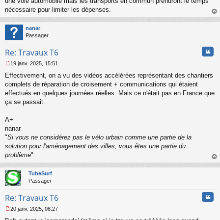
une voie automobile mais les transports en commun prendront le temps
nécessaire pour limiter les dépenses.
au
t
nanar
Passager
Cita
Re: Travaux T6
19 janv. 2025, 15:51
M
Effectivement, on a vu des vidéos accélérées représentant des chantiers
e
s
complets de réparation de croisement + communications qui étaient
s
effectués en quelques journées réelles. Mais ce n'était pas en France que
a
ça se passait.
g
e
A+
n
o
nanar
n
"
Si vous ne considérez pas le vélo urbain comme une partie de la
l
solution pour l'aménagement des villes, vous êtes une partie du
u
problème
"
au
t
TubeSurf
Passager
Cita
Re: Travaux T6
20 janv. 2025, 08:27
M