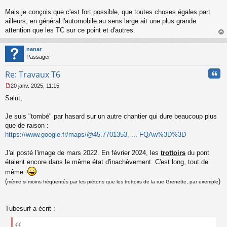
Mais je conçois que c'est fort possible, que toutes choses égales part
ailleurs, en général l'automobile au sens large ait une plus grande
attention que les TC sur ce point et d'autres.
au
t
nanar
Passager
Cita
Re: Travaux T6
20 janv. 2025, 11:15
M
Salut,
e
s
s
Je suis "tombé" par hasard sur un autre chantier qui dure beaucoup plus
a
que de raison :
g
https://www.google.fr/maps/@45.7701353, ... FQAw%3D%3D
e
n
o
J'ai posté l'image de mars 2022. En février 2024, les
trottoirs
du pont
n
étaient encore dans le même état d'inachèvement. C'est long, tout de
l
même.
u
(
)
même si moins fréquentés par les piétons que les trottoirs de la rue Grenette, par exemple
Tubesurf a écrit :