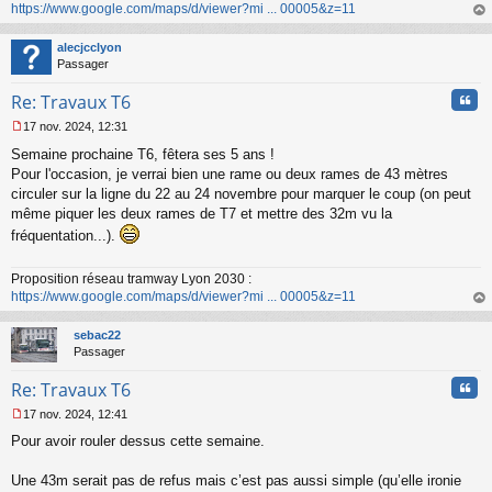
https://www.google.com/maps/d/viewer?mi ... 00005&z=11
e
n
au
o
t
alecjcclyon
n
Passager
l
u
Cita
Re: Travaux T6
17 nov. 2024, 12:31
M
Semaine prochaine T6, fêtera ses 5 ans !
e
s
Pour l'occasion, je verrai bien une rame ou deux rames de 43 mètres
s
circuler sur la ligne du 22 au 24 novembre pour marquer le coup (on peut
a
même piquer les deux rames de T7 et mettre des 32m vu la
g
fréquentation...).
e
n
o
Proposition réseau tramway Lyon 2030 :
n
https://www.google.com/maps/d/viewer?mi ... 00005&z=11
l
au
u
t
sebac22
Passager
Cita
Re: Travaux T6
17 nov. 2024, 12:41
M
Pour avoir rouler dessus cette semaine.
e
s
s
Une 43m serait pas de refus mais c’est pas aussi simple (qu’elle ironie
a