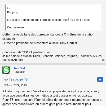
u
M
e
s
s
Bonjour,
a
g
C’est bien dommage que l’arrêt ne soit pas collé au T1/T4 actuel.
e
n
Cordialement
o
n
Cette manie de faire des correspondances à X mètres de la station
l
existante
u
Le même probleme se présentera à Halle Tony Garnier.
Conducteur de
TER
à
Lyon
Part-Dieu
Je me balade à Macon, Dijon, Grenoble, Valence, Avignon, Chambéry, Aix les
Bains et Annecy
au
t
TubeSurf
Passager
Cita
Re: Travaux T6
13 oct. 2024, 15:03
M
A Halle Tony Garnier c'aurait été compliqué de faire plus proche, il va y
e
s
avoir quelques dizaines de mètres à tout casser entre les quais...
s
Pour T6, c'est toujours l'éternel débat de comment approcher les quais et
a
garder des manoeuvres en arrière-gare pour le retournement pour
g