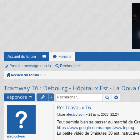
Accueil du forum
Forums
Premier message non lu
ac
Rechercher
Accueil du forum
co
ur
Tramway T6 : Debourg - Hôpitaux Est - La Doua 
ci
Répondre
s
Re: Travaux T6
par
alecjcclyon
»
21 janv. 2023, 22:24
M
Tout semble bien se passer au marché de Gra
e
s
https://www.google.com/amp/s/www.leprog ... 
s
La petite vidéo de 3minutes 30 est instructive 
alecjcclyon
a