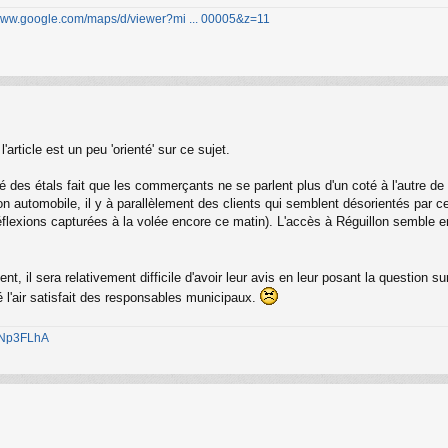
/www.google.com/maps/d/viewer?mi ... 00005&z=11
article est un peu 'orienté' sur ce sujet.
oté des étals fait que les commerçants ne se parlent plus d'un coté à l'autre
ication automobile, il y à parallèlement des clients qui semblent désorientés pa
(réflexions capturées à la volée encore ce matin). L'accès à Réguillon semble e
 il sera relativement difficile d'avoir leur avis en leur posant la question su
ré l'air satisfait des responsables municipaux.
1jNp3FLhA