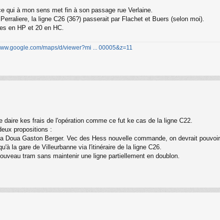
ce qui à mon sens met fin à son passage rue Verlaine.
Perraliere, la ligne C26 (36?) passerait par Flachet et Buers (selon moi).
tes en HP et 20 en HC.
/www.google.com/maps/d/viewer?mi ... 00005&z=11
 daire kes frais de l'opération comme ce fut ke cas de la ligne C22.
deux propositions :
à La Doua Gaston Berger. Vec des Hess nouvelle commande, on devrait pouvoir
'à la gare de Villeurbanne via l'itinéraire de la ligne C26.
 nouveau tram sans maintenir une ligne partiellement en doublon.