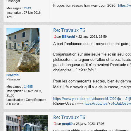
Passager
g
Proposition réseau tramway Lyon 2030 :
https:/
e
Messages :
2149
n
Inscription :
27 juin 2016,
o
12:13
n
l
u
Re: Travaux T6
par
BBArchi
»
22 janv. 2023, 16:59
M
A part l'ambiance qui est moyennement gaie ; l'
e
s
s
L'organisation sur une seule file et un seul c
a
plébiscitent la largeur de l'allée et la pacif
g
grande longueur qu'il n'en avaient l'habitude 
e
chalandise... "
c'est loin
".
n
o
BBArchi
n
Passager
Pour les commerçants éjectés, bien évidemment,
l
Messages :
14685
Mais il faut savoir qu'il y a de la casse, malg
u
Inscription :
13 avr. 2007,
21:55
https://www.youtube.com/channel/UC99xju ... J
Localisation :
Complètement
Rhone-Océan >>>
https://youtu.be/7y4cJaLO3vw
à l'Ouest...
Re: Travaux T6
par
greg59
»
23 janv. 2023, 17:03
M
une petite vidéo pour le chantier qui démarre :