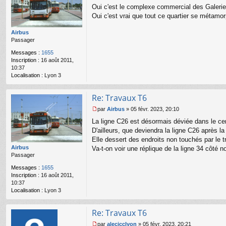
Oui c'est le complexe commercial des Galeries 
e
s
Oui c'est vrai que tout ce quartier se métamo
s
a
Airbus
g
Passager
e
n
Messages :
1655
o
Inscription :
16 août 2011,
n
10:37
l
Localisation :
Lyon 3
u
Re: Travaux T6
par
Airbus
»
05 févr. 2023, 20:10
M
La ligne C26 est désormais déviée dans le centr
e
s
D'ailleurs, que deviendra la ligne C26 après l
s
Elle dessert des endroits non touchés par le t
a
Airbus
Va-t-on voir une réplique de la ligne 34 côté no
g
Passager
e
n
Messages :
1655
o
Inscription :
16 août 2011,
n
10:37
l
Localisation :
Lyon 3
u
Re: Travaux T6
par
alecjcclyon
»
05 févr. 2023, 20:21