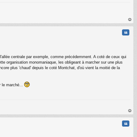
au
t
Citati
 de l'allée centrale par exemple, comme précédemment. A coté de ceux qui
r cette organisation monomaniaque, les obligeant à marcher sur une plus
ncore plus 'chaud' depuis le coté Montchat, d'où vient la moitié de la
r le marché...
au
t
Citati