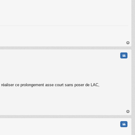
au
t
Citati
 réaliser ce prolongement asse court sans poser de LAC,
au
t
Citati