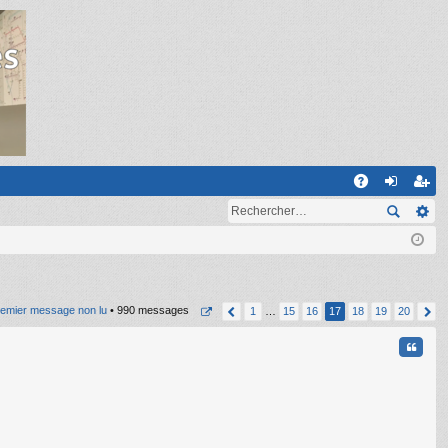
R
A
on
ns
Q
ne
cri
xi
pti
on
on
emier message non lu
• 990 messages
1
…
15
16
17
18
19
20
Citati