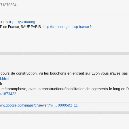
9371876354
d/1U_NJEj ... sp=sharing
TCSP en France, SAUF PARIS :
http://chronologie-tcsp-france.fr
cours de construction, vu les bouchons en entrant sur Lyon vous n'avez pas d
l.html
25.
a métamorphose, avec la construction/réhabilitation de logements le long de 
ne-1873422
/www.google.com/maps/d/viewer?mi ... 00005&z=11