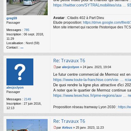
e
s
https://twitter.com/SYTRALmobilites/sta ... 
s
a
Avatar
: Citadis 402 à Part Dieu
g
greg59
Etude proposition:
https://drive.google.com/file/
e
Passager
n
Mon site internet qui raconte l'historique des 
Messages :
785
o
Inscription :
06 sept. 2018,
n
11:29
l
Localisation :
Nord (59)
u
Contact :
o
nt
Re: Travaux T6
ac
te
par
alecjcclyon
»
24 janv. 2023, 19:04
r
M
Le futur centre commercial de Mermoz est en 
gr
e
e
s
https://www.toute-la-franchise.com/vie- ... rcia
g
s
De quoi rendre la ligne plus attractive d'ici 20
alecjcclyon
59
a
A noter que le quartier de Mermoz continue s
Passager
g
https://www.lesechos.fr/pme-regions/auv ... 
e
Messages :
2149
n
Inscription :
27 juin 2016,
o
Proposition réseau tramway Lyon 2030 :
https:/
12:13
n
l
u
Re: Travaux T6
par
Airbus
»
25 janv. 2023, 11:23
M