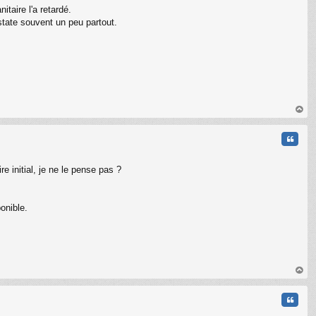
taire l'a retardé.
state souvent un peu partout.
au
t
Citati
e initial, je ne le pense pas ?
ponible.
au
t
Citati