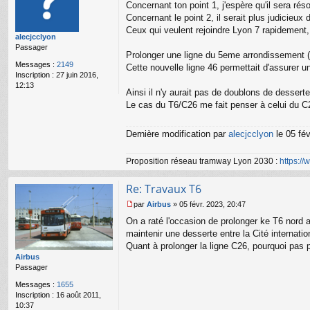
Concernant ton point 1, j'espère qu'il sera rés
e
s
Concernant le point 2, il serait plus judicieu
s
Ceux qui veulent rejoindre Lyon 7 rapidement,
alecjcclyon
a
Passager
g
Prolonger une ligne du 5eme arrondissement (46
e
Messages :
2149
Cette nouvelle ligne 46 permettait d'assurer u
n
Inscription :
27 juin 2016,
o
12:13
n
Ainsi il n'y aurait pas de doublons de desserte 
l
Le cas du T6/C26 me fait penser à celui du C
u
Dernière modification par
alecjcclyon
le 05 fév
Proposition réseau tramway Lyon 2030 :
https:/
Re: Travaux T6
par
Airbus
»
05 févr. 2023, 20:47
M
On a raté l'occasion de prolonger ke T6 nord ave
e
s
maintenir une desserte entre la Cité internati
s
Quant à prolonger la ligne C26, pourquoi pas p
a
Airbus
g
Passager
e
n
Messages :
1655
o
Inscription :
16 août 2011,
n
10:37