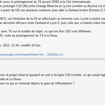
olu avec le prolongement du T6 (avant 2030) à la Cité Internationale.
x de prolonger C26 (36) entre Grange Blanche et Lycée Lumière ou Bachut via it
 à partir de GB ont plusieurs solutions pour aller à Gerland (métro B/métro D,
?), via l'itinéraire de la 34 en effectuant un terminus vers Lycée Lumière ser
ne desserte efficace entre Gerland et Lyon 5, puis utile aux scolaires entre G
avec T6 sur la totalité du trajet, vu que les flux O/D sont différents.
25, suite au prolongement du T4 à la Doua.
r. 2023, 21:44, modifié 10 fois.
/www.google.com/maps/d/viewer?mi ... 00005&z=11
c le projet initial et quoiqu'il en soit si la ligne C26 s'arrête, ce qui serait 
onale et La Doua.
our ce qui en resterait depuis la gare de Villeurbanne ?