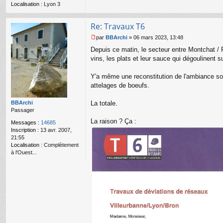
l
Localisation :
Lyon 3
u
Re: Travaux T6
par
BBArchi
»
06 mars 2023, 13:48
M
Depuis ce matin, le secteur entre Montchat / Re
e
s
vins, les plats et leur sauce qui dégoulinent s
s
a
Y'a même une reconstitution de l'ambiance so
g
attelages de boeufs.
e
n
o
BBArchi
La totale.
n
Passager
l
La raison ? Ça :
Messages :
14685
u
Inscription :
13 avr. 2007,
21:55
Localisation :
Complètement
à l'Ouest...