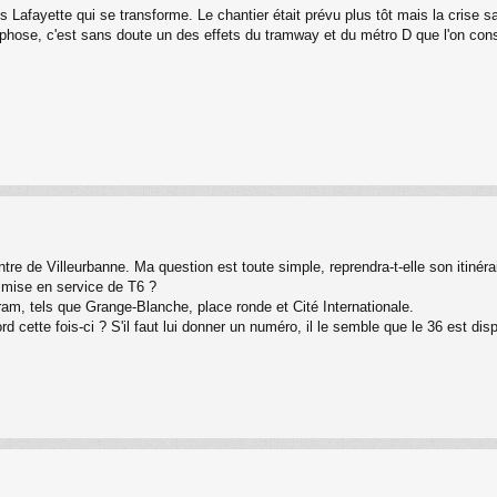
Lafayette qui se transforme. Le chantier était prévu plus tôt mais la crise sani
rphose, c'est sans doute un des effets du tramway et du métro D que l'on con
e de Villeurbanne. Ma question est toute simple, reprendra-t-elle son itinérair
a mise en service de T6 ?
ram, tels que Grange-Blanche, place ronde et Cité Internationale.
rd cette fois-ci ? S'il faut lui donner un numéro, il le semble que le 36 est dis