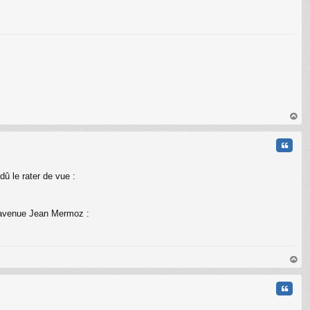
C
au
t
Citati
û le rater de vue :
l'avenue Jean Mermoz :
au
t
Citati