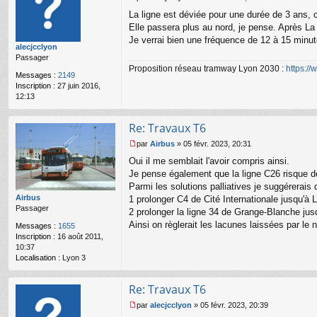
M
La ligne est déviée pour une durée de 3 ans, 
e
s
Elle passera plus au nord, je pense. Après La 
s
Je verrai bien une fréquence de 12 à 15 minu
alecjcclyon
a
Passager
g
Proposition réseau tramway Lyon 2030 :
https:/
e
Messages :
2149
n
Inscription :
27 juin 2016,
o
12:13
n
l
u
Re: Travaux T6
par
Airbus
»
05 févr. 2023, 20:31
M
Oui il me semblait l'avoir compris ainsi.
e
s
Je pense également que la ligne C26 risque de
s
Parmi les solutions palliatives je suggérerais 
a
Airbus
1 prolonger C4 de Cité Internationale jusqu'
g
Passager
2 prolonger la ligne 34 de Grange-Blanche jusqu
e
Ainsi on règlerait les lacunes laissées par le
n
Messages :
1655
o
Inscription :
16 août 2011,
n
10:37
l
Localisation :
Lyon 3
u
Re: Travaux T6
par
alecjcclyon
»
05 févr. 2023, 20:39
M