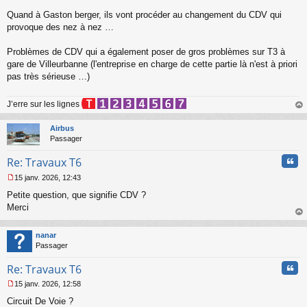
Quand à Gaston berger, ils vont procéder au changement du CDV qui
provoque des nez à nez …
Problèmes de CDV qui a également poser de gros problèmes sur T3 à
gare de Villeurbanne (l'entreprise en charge de cette partie là n'est à priori
pas très sérieuse …)
J’erre sur les lignes
au
t
Airbus
Passager
Cita
Re: Travaux T6
15 janv. 2026, 12:43
M
Petite question, que signifie CDV ?
e
s
Merci
s
au
a
t
nanar
g
Passager
e
n
Cita
Re: Travaux T6
o
n
15 janv. 2026, 12:58
l
M
u
Circuit De Voie ?
e