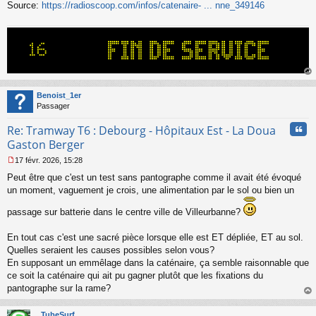
Source:
https://radioscoop.com/infos/catenaire- ... nne_349146
au
t
Benoist_1er
Passager
Cita
Re: Tramway T6 : Debourg - Hôpitaux Est - La Doua
Gaston Berger
17 févr. 2026, 15:28
M
Peut être que c'est un test sans pantographe comme il avait été évoqué
e
s
un moment, vaguement je crois, une alimentation par le sol ou bien un
s
a
passage sur batterie dans le centre ville de Villeurbanne?
g
e
En tout cas c'est une sacré pièce lorsque elle est ET dépliée, ET au sol.
n
Quelles seraient les causes possibles selon vous?
o
En supposant un emmêlage dans la caténaire, ça semble raisonnable que
n
l
ce soit la caténaire qui ait pu gagner plutôt que les fixations du
u
pantographe sur la rame?
au
t
TubeSurf