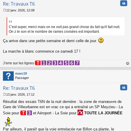
u
Cita
Re: Travaux T6
12 janv. 2026, 12:08
M
e
s
s
C'est super, merci mais on ne voit pas grand chose du fait qu'il fait nuit.
a
On z le son et le nombre de rames croisées est important.
g
e
Ça arrive dans une petite semaine et demi celle de jour.
n
o
La marche à blanc commence ce samedi 17 !
n
l
u
J’erre sur les lignes
au
t
maxc19
Passager
Cita
Re: Travaux T6
13 janv. 2026, 17:12
M
Résultat des essais T6N de la nuit dernière : la zone de manœuvre de
e
s
Gare de Villeurbanne est en vrac ce qui a entraîné un SP Meyzieu - La
s
Soie pour
et Aéroport - La Soie pour
TOUTE LA JOURNÉE
a
g
e
n
Par ailleurs, il paraît que la voie entrelacée rue Billon ça plante, le