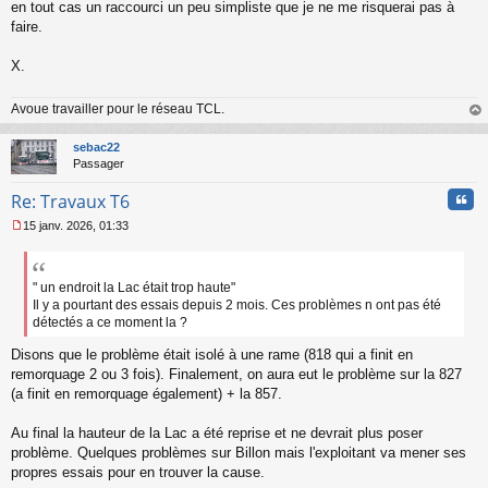
en tout cas un raccourci un peu simpliste que je ne me risquerai pas à
faire.
X.
Avoue travailler pour le réseau TCL.
au
t
sebac22
Passager
Cita
Re: Travaux T6
15 janv. 2026, 01:33
M
e
s
s
" un endroit la Lac était trop haute"
a
Il y a pourtant des essais depuis 2 mois. Ces problèmes n ont pas été
g
détectés a ce moment la ?
e
n
Disons que le problème était isolé à une rame (818 qui a finit en
o
remorquage 2 ou 3 fois). Finalement, on aura eut le problème sur la 827
n
(a finit en remorquage également) + la 857.
l
u
Au final la hauteur de la Lac a été reprise et ne devrait plus poser
problème. Quelques problèmes sur Billon mais l'exploitant va mener ses
propres essais pour en trouver la cause.