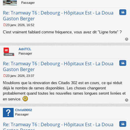
l
Passager
u
Cita
Re: Tramway T6 : Debourg - Hôpitaux Est - La Doua
Gaston Berger
23 janv. 2026, 16:52
M
C'est vraiment faiblard comme fréquence, vous avez dit "Ligne forte" ?
e
s
s
au
a
t
AdriTCL
g
Passager
e
n
Cita
Re: Tramway T6 : Debourg - Hôpitaux Est - La Doua
o
n
Gaston Berger
l
23 janv. 2026, 23:37
u
M
N'oublions que la rénovation des Citadis 302 est en cours, ce qui réduit
e
s
déjà le nombre de rames disponibles. Les choses changeront
s
probablement quand toutes les nouvelles rames longues seront livrées et
a
en service.
g
au
e
t
n
Chris69002
o
Passager
n
l
Cita
Re: Tramway T6 : Debourg - Hôpitaux Est - La Doua
u