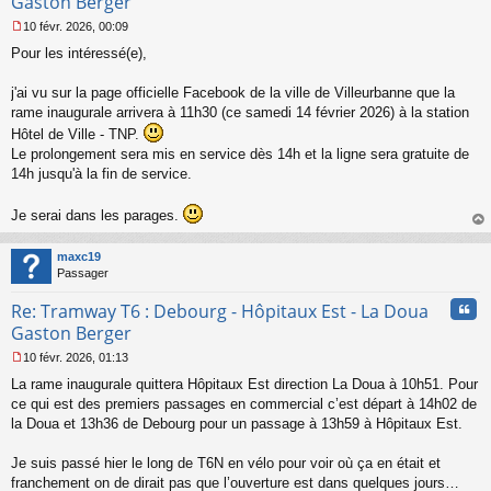
Gaston Berger
10 févr. 2026, 00:09
M
Pour les intéressé(e),
e
s
s
j'ai vu sur la page officielle Facebook de la ville de Villeurbanne que la
a
rame inaugurale arrivera à 11h30 (ce samedi 14 février 2026) à la station
g
Hôtel de Ville - TNP.
e
Le prolongement sera mis en service dès 14h et la ligne sera gratuite de
n
o
14h jusqu'à la fin de service.
n
l
Je serai dans les parages.
u
au
t
maxc19
Passager
Cita
Re: Tramway T6 : Debourg - Hôpitaux Est - La Doua
Gaston Berger
10 févr. 2026, 01:13
M
La rame inaugurale quittera Hôpitaux Est direction La Doua à 10h51. Pour
e
s
ce qui est des premiers passages en commercial c’est départ à 14h02 de
s
la Doua et 13h36 de Debourg pour un passage à 13h59 à Hôpitaux Est.
a
g
Je suis passé hier le long de T6N en vélo pour voir où ça en était et
e
franchement on de dirait pas que l’ouverture est dans quelques jours…
n