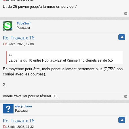
M
Et du 26 janvier jusqu'à la mise en service ?
e
s
s
au
a
t
TubeSurf
g
Passager
e
n
Cita
Re: Travaux T6
o
n
18 déc. 2025, 17:08
l
M
u
e
s
s
La pente du T6 entre Hôpitaux-Est et Kimmerling Genêts est de 5,5
a
En moyenne peut-être, mais ponctuellement nettement plus (7,75% non
g
e
corrigé avec les courbes).
n
o
X.
n
l
u
Avoue travailler pour le réseau TCL.
au
t
alecjcclyon
Passager
Cita
Re: Travaux T6
18 déc. 2025, 17:32