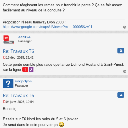
M
Comment réagissent les rames pour franchir la pente ? Ça se fait assez
e
s
facilement au niveau de la conduite ?
s
a
Proposition réseau tramway Lyon 2030 :
g
https://www.google.com/maps/d/viewer?mi ... 00005&z=11
e
n
au
o
t
AdriTCL
n
Passager
l
u
Cita
Re: Travaux T6
18 déc. 2025, 23:42
M
Cette pente semble plus raide que la rue Edmond Rostand à Saint-Priest,
e
s
sur la ligne
.
s
au
a
t
alecjcclyon
g
Passager
e
n
Cita
Re: Travaux T6
o
n
04 janv. 2026, 19:54
l
M
u
Bonsoir,
e
s
s
Essais sur T6 Nord les soirs du 5 et 6 janvier.
a
Je serai dans le coin pour voir ça
g