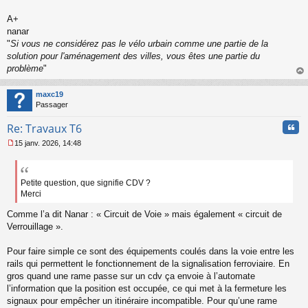
s
s
A+
a
nanar
g
"
Si vous ne considérez pas le vélo urbain comme une partie de la
e
solution pour l'aménagement des villes, vous êtes une partie du
n
o
problème
"
n
au
l
t
maxc19
u
Passager
Cita
Re: Travaux T6
15 janv. 2026, 14:48
M
e
s
s
Petite question, que signifie CDV ?
a
Merci
g
e
Comme l’a dit Nanar : « Circuit de Voie » mais également « circuit de
n
Verrouillage ».
o
n
Pour faire simple ce sont des équipements coulés dans la voie entre les
l
rails qui permettent le fonctionnement de la signalisation ferroviaire. En
u
gros quand une rame passe sur un cdv ça envoie à l’automate
l’information que la position est occupée, ce qui met à la fermeture les
signaux pour empêcher un itinéraire incompatible. Pour qu’une rame