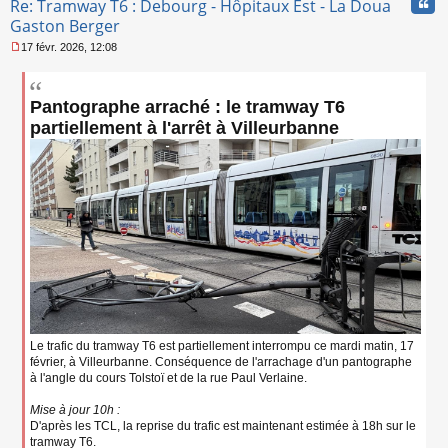
Cita
Re: Tramway T6 : Debourg - Hôpitaux Est - La Doua
n
l
Gaston Berger
u
17 févr. 2026, 12:08
M
e
s
Pantographe arraché : le tramway T6
s
a
partiellement à l'arrêt à Villeurbanne
g
e
n
o
n
l
u
Le trafic du tramway T6 est partiellement interrompu ce mardi matin, 17
février, à Villeurbanne. Conséquence de l'arrachage d'un pantographe
à l'angle du cours Tolstoï et de la rue Paul Verlaine.
Mise à jour 10h :
D'après les TCL, la reprise du trafic est maintenant estimée à 18h sur le
tramway T6.