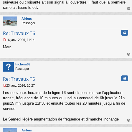
suiveuse ou croisante ait son signal à l’ouverture, il faut que la première
rame ait libéré le cdv.
au
t
Airbus
Passager
Cita
Re: Travaux T6
16 janv. 2026, 11:14
M
Merci
e
s
s
au
a
t
hichem69
g
Passager
e
n
Cita
Re: Travaux T6
o
n
23 janv. 2026, 10:27
l
M
u
Les nouveaux horaires de la ligne T6 sont disponibles sur l’application
e
s
transit, fréquence de 10 minutes du lundi au vendredi de 6h jusqu’à 21h
s
puis15 mn jusqu’à 22h30 et ensuite toutes les 20 minutes jusqu’à fin de
a
service
g
e
Le Samedi légère augmentation de fréquence et dimanche inchangé
n
o
au
n
t
Airbus