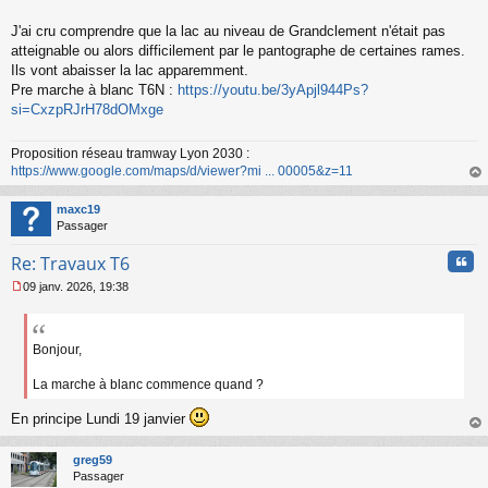
a
g
J'ai cru comprendre que la lac au niveau de Grandclement n'était pas
e
atteignable ou alors difficilement par le pantographe de certaines rames.
n
o
Ils vont abaisser la lac apparemment.
n
Pre marche à blanc T6N :
https://youtu.be/3yApjl944Ps?
l
si=CxzpRJrH78dOMxge
u
Proposition réseau tramway Lyon 2030 :
https://www.google.com/maps/d/viewer?mi ... 00005&z=11
au
t
maxc19
Passager
Cita
Re: Travaux T6
09 janv. 2026, 19:38
M
e
s
s
Bonjour,
a
g
La marche à blanc commence quand ?
e
n
En principe Lundi 19 janvier
o
au
n
t
greg59
l
Passager
u