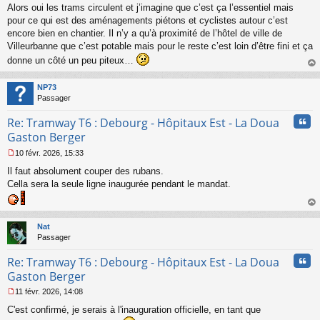
o
Alors oui les trams circulent et j’imagine que c’est ça l’essentiel mais
n
pour ce qui est des aménagements piétons et cyclistes autour c’est
l
encore bien en chantier. Il n’y a qu’à proximité de l’hôtel de ville de
u
Villeurbanne que c’est potable mais pour le reste c’est loin d’être fini et ça
donne un côté un peu piteux…
au
t
NP73
Passager
Cita
Re: Tramway T6 : Debourg - Hôpitaux Est - La Doua
Gaston Berger
10 févr. 2026, 15:33
M
Il faut absolument couper des rubans.
e
s
Cella sera la seule ligne inaugurée pendant le mandat.
s
a
au
g
t
e
Nat
n
Passager
o
n
Cita
Re: Tramway T6 : Debourg - Hôpitaux Est - La Doua
l
Gaston Berger
u
11 févr. 2026, 14:08
M
C'est confirmé, je serais à l'inauguration officielle, en tant que
e