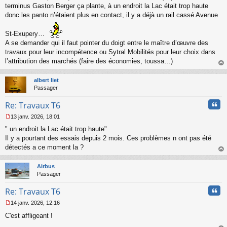
o
terminus Gaston Berger ça plante, à un endroit la Lac était trop haute
n
donc les panto n’étaient plus en contact, il y a déjà un rail cassé Avenue
l
u
St-Exupery…
A se demander qui il faut pointer du doigt entre le maître d’œuvre des
travaux pour leur incompétence ou Sytral Mobilités pour leur choix dans
l’attribution des marchés (faire des économies, toussa…)
au
t
albert liet
Passager
Cita
Re: Travaux T6
13 janv. 2026, 18:01
M
" un endroit la Lac était trop haute"
e
s
Il y a pourtant des essais depuis 2 mois. Ces problèmes n ont pas été
s
détectés a ce moment la ?
a
au
g
t
Airbus
e
Passager
n
o
Cita
Re: Travaux T6
n
l
14 janv. 2026, 12:16
u
M
C'est affligeant !
e
s