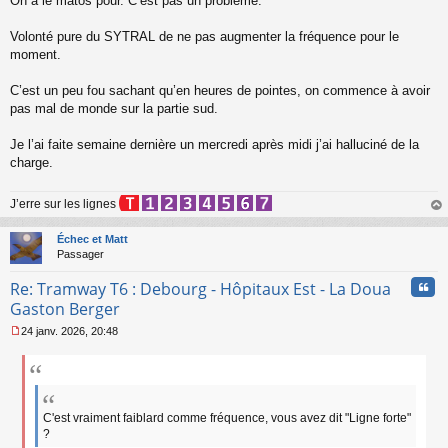
On a le matos pour. C’est pas un problème.
n
l
Volonté pure du SYTRAL de ne pas augmenter la fréquence pour le
u
moment.
C’est un peu fou sachant qu’en heures de pointes, on commence à avoir
pas mal de monde sur la partie sud.
Je l’ai faite semaine dernière un mercredi après midi j’ai halluciné de la
charge.
J’erre sur les lignes
au
t
Échec et Matt
Passager
Cita
Re: Tramway T6 : Debourg - Hôpitaux Est - La Doua
Gaston Berger
24 janv. 2026, 20:48
M
e
s
s
a
g
C'est vraiment faiblard comme fréquence, vous avez dit "Ligne forte"
e
?
n