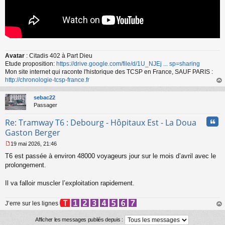
Avatar
: Citadis 402 à Part Dieu
Etude proposition:
https://drive.google.com/file/d/1U_NJEj ... sp=sharing
Mon site internet qui raconte l'historique des TCSP en France, SAUF PARIS :
http://chronologie-tcsp-france.fr
au
t
sebac22
Passager
Cita
Re: Tramway T6 : Debourg - Hôpitaux Est - La Doua
Gaston Berger
19 mai 2026, 21:46
M
T6 est passée à environ 48000 voyageurs jour sur le mois d’avril avec le
e
s
prolongement.
s
a
Il va falloir muscler l’exploitation rapidement.
g
e
n
J’erre sur les lignes
o
au
n
t
Afficher les messages publiés depuis :
l