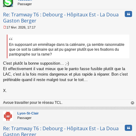
Passager
Cita
Re: Tramway T6 : Debourg - Hôpitaux Est - La Doua
Gaston Berger
17 févr. 2026, 17:17
M
e
s
s
En supposant un emmêlage dans la caténaire, ça semble raisonnable
a
que ce soit la caténaire qui ait pu gagner plutôt que les fixations du
g
pantographe sur la rame?
e
n
C'est plutôt la bonne supposition… ;-)
o
Et effectivement il vaut mieux que le panto fasse fusible plutôt que la
n
LAC, c'est à la fois moins dangereux et plus rapide à réparer. Bon c'est
l
préférable quand il reste malgré tout sur le toit…
u
X.
Avoue travailler pour le réseau TCL.
au
t
Lyon-St-Clair
Passager
Cita
Re: Tramway T6 : Debourg - Hôpitaux Est - La Doua
Gaston Berger