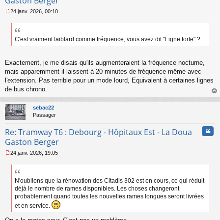
Gaston Berger
24 janv. 2026, 00:10
M
e
s
s
C'est vraiment faiblard comme fréquence, vous avez dit "Ligne forte" ?
a
g
e
Exactement, je me disais qu'ils augmenteraient la fréquence nocturne,
n
mais apparemment il laissent à 20 minutes de fréquence même avec
o
l'extension. Pas terrible pour un mode lourd, Equivalent à certaines lignes
n
de bus chrono.
l
u
au
t
sebac22
Passager
Cita
Re: Tramway T6 : Debourg - Hôpitaux Est - La Doua
Gaston Berger
24 janv. 2026, 19:05
M
e
s
s
N'oublions que la rénovation des Citadis 302 est en cours, ce qui réduit
a
déjà le nombre de rames disponibles. Les choses changeront
g
probablement quand toutes les nouvelles rames longues seront livrées
e
et en service.
n
o