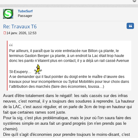
s
au
a
t
TubeSurf
g
Passager
e
n
Cita
Re: Travaux T6
o
n
14 janv. 2026, 12:53
l
M
u
e
s
s
Par ailleurs, il paraît que la voie entrelacée rue Billon ça plante, le
a
terminus Gaston Berger ça plante, à un endroit la Lac était trop haute
g
donc les panto n’étaient plus en contact, il y a déjà un rail cassé Avenue
e
n
St-Exupery…
o
A se demander qui il faut pointer du doigt entre le maître d’œuvre des
n
travaux pour leur incompétence ou Sytral Mobilités pour leur choix dans
l
l’attribution des marchés (faire des économies, toussa…)
u
Avant d'être totalement dans le négatif: les rails cassés sur des infras
neuves, c'est normal, il y a toujours des soudures à reprendre. La hauteur
de la LAC, c'est aussi régulier, et on parle de 3cm de trop en hauteur qui
fait que certaines rames sont juste.
Pour la sig, c'est plus problématique, mais le jour où l'on saura faire des
systèmes simple on aura fait un grand progrès (on n'en prends pas le
chemin).
Dire qu'il s'agit d'économies pour prendre toujours le moins-disant, c'est