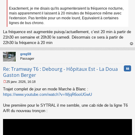
o
Exactement, je me disais qu'ils augmenteraient la fréquence nocturne,
n
mais apparemment il laissent à 20 minutes de fréquence même avec
l
u
l'extension. Pas terrible pour un mode lourd, Equivalent à certaines
lignes de bus chrono.
La fréquence est augmentée puisqu’actuellement, c’est 20 min à partir de
21h30 en semaine et 20h30 le samedi. Désormais ce sera à partir de
22h30 la fréquence à 20 min
au
t
greg59
Passager
Cita
Re: Tramway T6 : Debourg - Hôpitaux Est - La Doua
Gaston Berger
25 janv. 2026, 16:18
M
Trajet complet de jour en mode Marche à Blanc :
e
s
https://www.youtube.com/watch?v=WjqR6ooUGwU
s
a
Une première pour le SYTRAL il me semble, une cab ride de la ligne T6
g
A/R du nouveau tronçon :
e
n
o
n
l
u