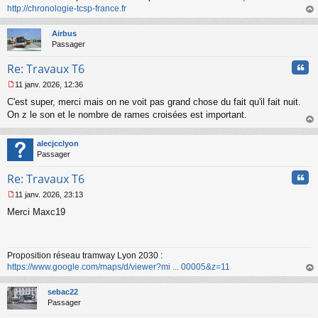
http://chronologie-tcsp-france.fr
au
t
Airbus
Passager
Cita
Re: Travaux T6
11 janv. 2026, 12:36
M
C'est super, merci mais on ne voit pas grand chose du fait qu'il fait nuit.
e
s
On z le son et le nombre de rames croisées est important.
s
au
a
t
alecjcclyon
g
Passager
e
n
Cita
Re: Travaux T6
o
n
11 janv. 2026, 23:13
l
M
u
Merci Maxc19
e
s
s
a
Proposition réseau tramway Lyon 2030 :
g
https://www.google.com/maps/d/viewer?mi ... 00005&z=11
e
n
au
o
t
sebac22
n
Passager
l