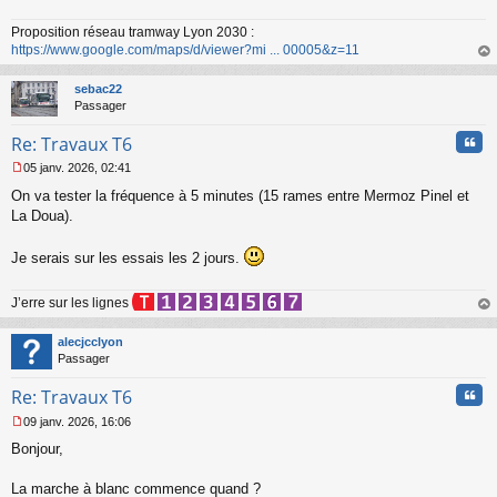
e
n
Proposition réseau tramway Lyon 2030 :
o
https://www.google.com/maps/d/viewer?mi ... 00005&z=11
n
au
l
t
sebac22
u
Passager
Cita
Re: Travaux T6
05 janv. 2026, 02:41
M
On va tester la fréquence à 5 minutes (15 rames entre Mermoz Pinel et
e
s
La Doua).
s
a
Je serais sur les essais les 2 jours.
g
e
n
J’erre sur les lignes
o
au
n
t
alecjcclyon
l
Passager
u
Cita
Re: Travaux T6
09 janv. 2026, 16:06
M
Bonjour,
e
s
s
La marche à blanc commence quand ?