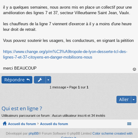
s
s
il y a quelques semaines, nous avons mis en place un collectif pour une
a
amélioration des lignes 7 et 37, secteur Villeurbanne Saint Jean, Vaulx.
g
e
les chauffeurs de la ligne 7 viennent d'exercer à il y a moins d'une heure
n
o
leur droit de retrait.
n
l
Vous pouvez soutenir les usagers, les conducteurs, en signant la pétition
u
https://www.change.org/p/m%C3%A9tropole-de-lyon-desserte-tcl-des-
lignes-7-et-37-citoyens-en-danger-mobilisons-nous
merci BEAUCOUP
au
Répondre
t
1 message • Page
1
sur
1
Aller
Qui est en ligne ?
Utilisateurs parcourant ce forum : Aucun utilisateur inscrit et 34 invités
Accueil du forum
Accueil du forum
Développé par
phpBB
® Forum Software © phpBB Limited
Color scheme created with
Colorize It
.