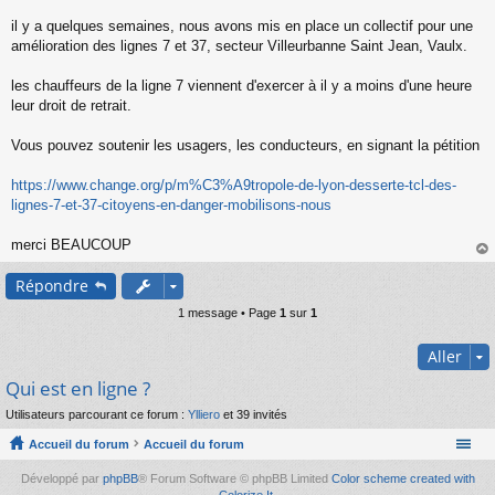
s
s
il y a quelques semaines, nous avons mis en place un collectif pour une
a
amélioration des lignes 7 et 37, secteur Villeurbanne Saint Jean, Vaulx.
g
e
les chauffeurs de la ligne 7 viennent d'exercer à il y a moins d'une heure
n
o
leur droit de retrait.
n
l
Vous pouvez soutenir les usagers, les conducteurs, en signant la pétition
u
https://www.change.org/p/m%C3%A9tropole-de-lyon-desserte-tcl-des-
lignes-7-et-37-citoyens-en-danger-mobilisons-nous
merci BEAUCOUP
au
Répondre
t
1 message • Page
1
sur
1
Aller
Qui est en ligne ?
Utilisateurs parcourant ce forum :
Ylliero
et 39 invités
Accueil du forum
Accueil du forum
Développé par
phpBB
® Forum Software © phpBB Limited
Color scheme created with
Colorize It
.