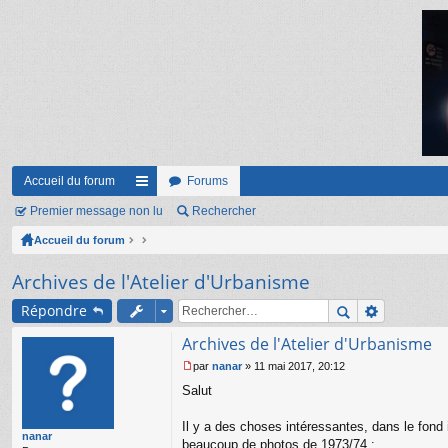
Accueil du forum
Forums
Premier message non lu
ac
Rechercher
Accueil du forum
co
ur
Archives de l'Atelier d'Urbanisme
ci
Répondre
s
Archives de l'Atelier d'Urbanisme
par
nanar
»
11 mai 2017, 20:12
M
Salut
e
s
s
Il y a des choses intéressantes, dans le fo
nanar
a
beaucoup de photos de 1973/74 :