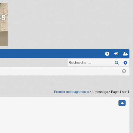
R
A
on
ns
Q
ne
cri
xi
pti
on
on
Premier message non lu
• 1 message • Page
1
sur
1
Citati