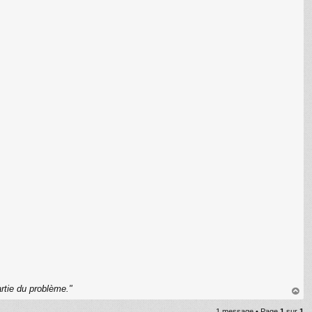
C
rtie du problème."
au
1 message • Page
1
sur
1