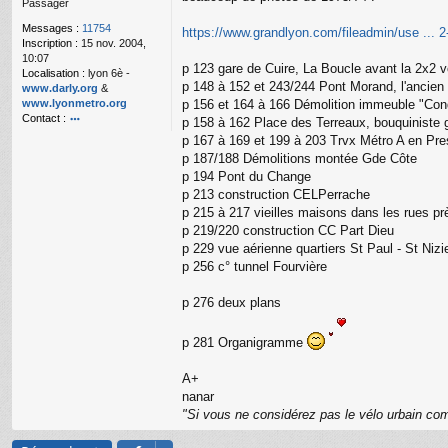
Passager
g
e
Messages :
11754
https://www.grandlyon.com/fileadmin/use ... 2
n
Inscription :
15 nov. 2004,
o
10:07
n
p 123 gare de Cuire, La Boucle avant la 2x2 v
Localisation :
lyon 6è -
l
p 148 à 152 et 243/244 Pont Morand, l'ancien 
www.darly.org
&
u
www.lyonmetro.org
p 156 et 164 à 166 Démolition immeuble "Con
Contact :
p 158 à 162 Place des Terreaux, bouquiniste gale
o
p 167 à 169 et 199 à 203 Trvx Métro A en Pres
nt
p 187/188 Démolitions montée Gde Côte
ac
p 194 Pont du Change
te
p 213 construction CELPerrache
r
n
p 215 à 217 vieilles maisons dans les rues prè
a
p 219/220 construction CC Part Dieu
n
p 229 vue aérienne quartiers St Paul - St Nizi
ar
p 256 c° tunnel Fourvière
p 276 deux plans
p 281 Organigramme
A+
nanar
"Si vous ne considérez pas le vélo urbain com