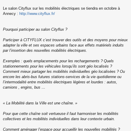
s
s
Le salon Cityflux sur les mobilités électriques se tiendra en octobre à
a
Annecy :
http://www.cityflux.fr/
g
e
n
o
Pourquoi participer au salon Cityflux ?
n
l
Participer à CITYFLUX c’est trouver des outils et des moyens pour mieux
u
adapter la ville et ses espaces urbains face aux effets matériels induits
par l’insertion des nouvelles mobilités électriques.
Exemples : quels emplacements pour les rechargements ? Quels
stationnements pour les véhicules lorsqu’ils sont géo localisés ?
Comment mieux partager les mobilités individuelles géo localisées ? Ou
encore les abris-bus futures stations-services de la vie quotidienne ou
l’intermodalité entre mobilités électriques légères et lourdes : autos,
camions , engins, bus …
« La Mobilité dans la Ville est une chaîne. »
Pour que cette chaîne soit vertueuse il faut harmoniser les mobilités
collectives et les mobilités individuelles dans leur contexte urbain.
Comment aménager l’espace pour accueillir les nouvelles mobilités ?