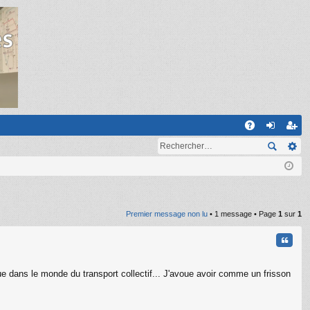
R
A
on
ns
Q
ne
cri
xi
pti
on
on
Premier message non lu
• 1 message • Page
1
sur
1
Citati
e dans le monde du transport collectif... J'avoue avoir comme un frisson