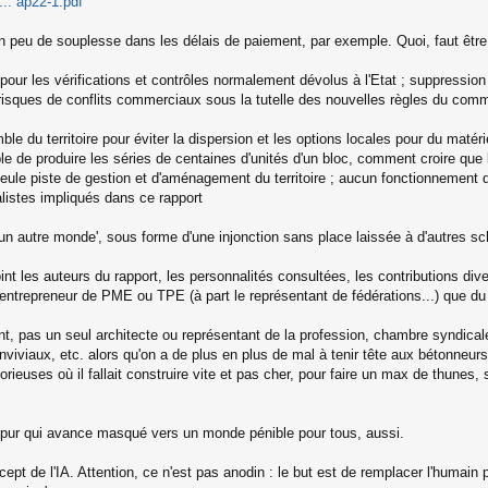
. ap22-1.pdf
n peu de souplesse dans les délais de paiement, par exemple. Quoi, faut être
pour les vérifications et contrôles normalement dévolus à l'Etat ; suppression 
risques de conflits commerciaux sous la tutelle des nouvelles règles du com
le du territoire pour éviter la dispersion et les options locales pour du matérie
e de produire les séries de centaines d'unités d'un bloc, comment croire que l
le piste de gestion et d'aménagement du territoire ; aucun fonctionnement diff
listes impliqués dans ce rapport
 'un autre monde', sous forme d'une injonction sans place laissée à d'autres s
nt les auteurs du rapport, les personnalités consultées, les contributions divers
entrepreneur de PME ou TPE (à part le représentant de fédérations...) que du
ent, pas un seul architecte ou représentant de la profession, chambre syndicale
iviaux, etc. alors qu'on a de plus en plus de mal à tenir tête aux bétonneurs 
rieuses où il fallait construire vite et pas cher, pour faire un max de thunes
er pur qui avance masqué vers un monde pénible pour tous, aussi.
cept de l'IA. Attention, ce n'est pas anodin : le but est de remplacer l'humain