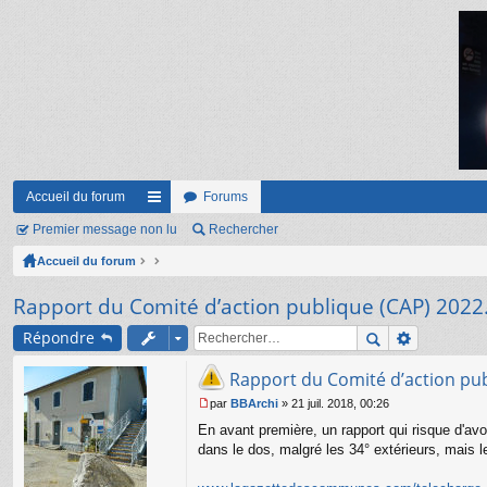
Accueil du forum
Forums
Premier message non lu
ac
Rechercher
Accueil du forum
co
ur
Rapport du Comité d’action publique (CAP) 2022.
ci
Répondre
s
Rapport du Comité d’action pub
par
BBArchi
»
21 juil. 2018, 00:26
M
En avant première, un rapport qui risque d'av
e
s
dans le dos, malgré les 34° extérieurs, mais
s
a