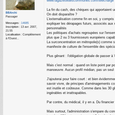
www.lagazettedescommunes.com/telecharge ..
g
e
La fin du cash, des chèques qui apportaient u
n
BBArchi
o
On doit disparaître ?
Passager
n
L'externalisation comme fin en soi, y compris 
l
Messages :
14685
expliquer les dérapages futurs, associés aux 
u
Inscription :
13 avr. 2007,
personnalités
21:55
Les politiques d'achats regroupées sur l'ensemb
Localisation :
Complètement
plus que 2 ou 3 fournisseurs européens capabl
à l'Ouest...
La surconcentration en métropole(s) comme seu
manifeste de culture de l'ensemble des spécia
Plus gênant : l'obligation globale de passer à
Mais c'est normal : quand on liste point par poi
manoeuvre. Aucun profil médian, pas un seul 
J'ajouterai pour faire court : et bien évidemm
savoir vivre, de principes d'aménagements conv
est inutile et coûteuse. Comme dans les 30 glo
ingérables et irrattrapables.
Par contre, du médical, il y en a. Du financi
Mais surtout, l'administration s'empare du con