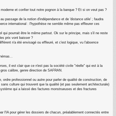
 moderne et confier tout notre pognon à la banque ? Et si on veut pas ?
au passage de la notion d'indépendance et de 'distance utile' ; faudra
merce international : l'hypothèse ne semble même pas effleurer ces
l qui pourrait être le même partout. Ok sur le principe, mais s'il ne reste
es prix vont baisser ?
érent n'a été envisagé ou effleuré, et c'est logique, vu l'absence
chémas...
es, il est clair que ce n'est pas la société civile "réelle" qui est à la
 gros calibre, genre direction de SAFRAN.
, ordre professionnel ou autre pour parler de qualité de construction, de
sans culture qui trouvent que la qualité (et pas seulement architecturale)
, système qui a laissé des factures monstrueuses et des fractures
 par l'IA pour gérer les dossiers de chacun, préalablement connectés entre