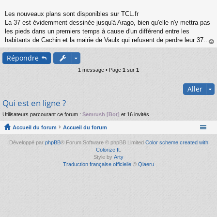
s
s
Les nouveaux plans sont disponibles sur TCL.fr
a
La 37 est évidemment dessinée jusqu'à Arago, bien qu'elle n'y mettra pas
g
les pieds dans un premiers temps à cause d'un différend entre les
e
habitants de Cachin et la mairie de Vaulx qui refusent de perdre leur 37...
n
o
au
n
Répondre
t
l
u
1 message • Page
1
sur
1
Aller
Qui est en ligne ?
Utilisateurs parcourant ce forum :
Semrush [Bot]
et 16 invités
Accueil du forum
Accueil du forum
Développé par
phpBB
® Forum Software © phpBB Limited
Color scheme created with
Colorize It
.
Style by
Arty
Traduction française officielle
©
Qiaeru