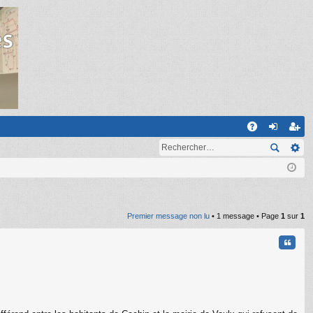
R
A
on
ns
Q
ne
cri
xi
pti
on
on
Premier message non lu
• 1 message • Page
1
sur
1
Citati