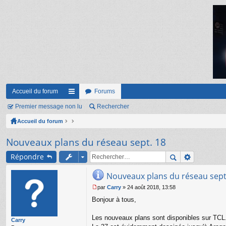
Accueil du forum
Forums
Premier message non lu
ac
Rechercher
Accueil du forum
co
ur
Nouveaux plans du réseau sept. 18
ci
Répondre
s
Nouveaux plans du réseau sept
par
Carry
»
24 août 2018, 13:58
M
Bonjour à tous,
e
s
s
Les nouveaux plans sont disponibles sur TCL.
Carry
a