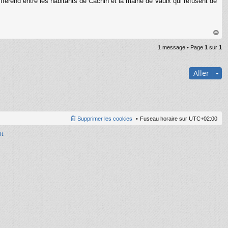
férend entre les habitants de Cachin et la mairie de Vaulx qui refusent de
au
1 message • Page
1
sur
1
t
Aller
Supprimer les cookies
Fuseau horaire sur
UTC+02:00
It
.