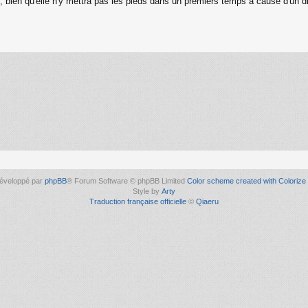
bien qu'elle n'y mettra pas les pieds dans un premiers temps à cause d'un dif
éveloppé par
phpBB
® Forum Software © phpBB Limited
Color scheme created with Colorize 
Style by
Arty
Traduction française officielle
©
Qiaeru