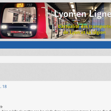
. 18
fr