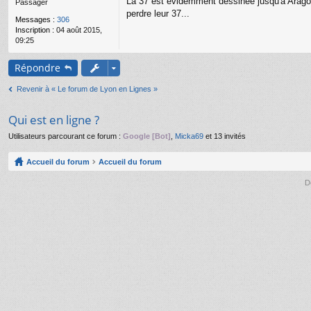
La 37 est évidemment dessinée jusqu'à Arago, 
Passager
g
perdre leur 37...
e
Messages :
306
n
Inscription :
04 août 2015,
o
09:25
n
l
Répondre
u
Revenir à « Le forum de Lyon en Lignes »
Qui est en ligne ?
Utilisateurs parcourant ce forum :
Google [Bot]
,
Micka69
et 13 invités
Accueil du forum
Accueil du forum
D