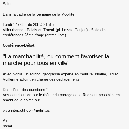
Salut
e
s
s
Dans la cadre de la Semaine de la Mobilité
a
g
Lundi 17 / 09 - de 20h à 21h15
e
Villeurbanne - Palais du Travail (pl. Lazare Goujon) - Salle des
n
o
conférences 2ème étage (entrée libre)
n
l
Conférence-Débat
u
"La marchabilité, ou comment favoriser la
marche pour tous en ville"
Avec Sonia Lavadinho, géographe experte en mobilité urbaine, Didier
Vuillerme adjoint en charge des déplacements
Des idées, des questions ?
Vos contributions sur le thème du partage de la Rue sont possibles en
amont de la soirée sur
viva-interactif.com/mobilités
A+
nanar