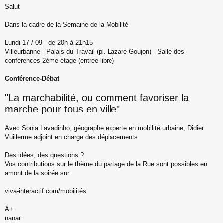
Salut
e
s
s
Dans la cadre de la Semaine de la Mobilité
a
g
Lundi 17 / 09 - de 20h à 21h15
e
Villeurbanne - Palais du Travail (pl. Lazare Goujon) - Salle des
n
o
conférences 2ème étage (entrée libre)
n
l
Conférence-Débat
u
"La marchabilité, ou comment favoriser la
marche pour tous en ville"
Avec Sonia Lavadinho, géographe experte en mobilité urbaine, Didier
Vuillerme adjoint en charge des déplacements
Des idées, des questions ?
Vos contributions sur le thème du partage de la Rue sont possibles en
amont de la soirée sur
viva-interactif.com/mobilités
A+
nanar