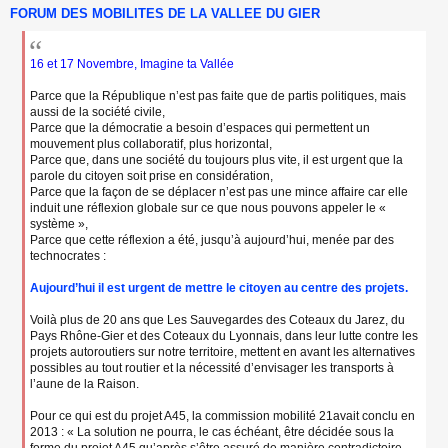
FORUM DES MOBILITES DE LA VALLEE DU GIER
e
s
s
a
16 et 17 Novembre, Imagine ta Vallée
g
e
Parce que la République n’est pas faite que de partis politiques, mais
n
aussi de la société civile,
o
Parce que la démocratie a besoin d’espaces qui permettent un
n
mouvement plus collaboratif, plus horizontal,
l
Parce que, dans une société du toujours plus vite, il est urgent que la
u
parole du citoyen soit prise en considération,
Parce que la façon de se déplacer n’est pas une mince affaire car elle
induit une réflexion globale sur ce que nous pouvons appeler le «
système »,
Parce que cette réflexion a été, jusqu’à aujourd’hui, menée par des
technocrates :
Aujourd’hui il est urgent de mettre le citoyen au centre des projets.
Voilà plus de 20 ans que Les Sauvegardes des Coteaux du Jarez, du
Pays Rhône-Gier et des Coteaux du Lyonnais, dans leur lutte contre les
projets autoroutiers sur notre territoire, mettent en avant les alternatives
possibles au tout routier et la nécessité d’envisager les transports à
l’aune de la Raison.
Pour ce qui est du projet A45, la commission mobilité 21avait conclu en
2013 : « La solution ne pourra, le cas échéant, être décidée sous la