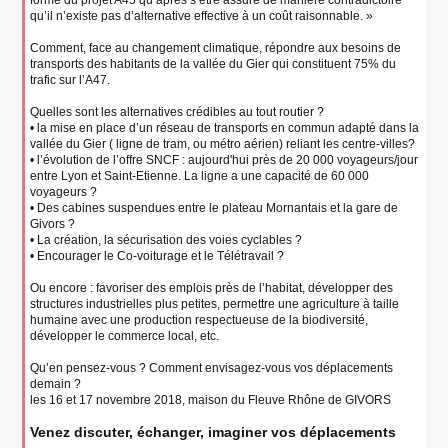
forme du projet A45 qu’après s’être assuré de manière contradictoire
qu’il n’existe pas d’alternative effective à un coût raisonnable. »
Comment, face au changement climatique, répondre aux besoins de
transports des habitants de la vallée du Gier qui constituent 75% du
trafic sur l’A47.
Quelles sont les alternatives crédibles au tout routier ?
• la mise en place d’un réseau de transports en commun adapté dans la
vallée du Gier ( ligne de tram, ou métro aérien) reliant les centre-villes?
• l’évolution de l’offre SNCF : aujourd'hui près de 20 000 voyageurs/jour
entre Lyon et Saint-Etienne. La ligne a une capacité de 60 000
voyageurs ?
• Des cabines suspendues entre le plateau Mornantais et la gare de
Givors ?
• La création, la sécurisation des voies cyclables ?
• Encourager le Co-voiturage et le Télétravail ?
Ou encore : favoriser des emplois près de l’habitat, développer des
structures industrielles plus petites, permettre une agriculture à taille
humaine avec une production respectueuse de la biodiversité,
développer le commerce local, etc.
Qu’en pensez-vous ? Comment envisagez-vous vos déplacements
demain ?
les 16 et 17 novembre 2018, maison du Fleuve Rhône de GIVORS
Venez discuter, échanger, imaginer vos déplacements