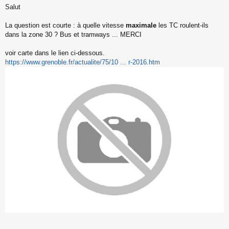
Salut
e
s
s
La question est courte : à quelle vitesse
maximale
les TC roulent-ils
a
dans la zone 30 ? Bus et tramways ... MERCI
g
e
voir carte dans le lien ci-dessous.
n
o
https://www.grenoble.fr/actualite/75/10 ... r-2016.htm
n
l
u