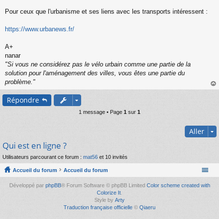
s
s
Pour ceux que l'urbanisme et ses liens avec les transports intéressent :
a
g
https://www.urbanews.fr/
e
n
o
A+
n
nanar
l
"Si vous ne considérez pas le vélo urbain comme une partie de la
u
solution pour l'aménagement des villes, vous êtes une partie du
problème."
au
Répondre
t
1 message • Page
1
sur
1
Aller
Qui est en ligne ?
Utilisateurs parcourant ce forum :
mat56
et 10 invités
Accueil du forum
Accueil du forum
Développé par
phpBB
® Forum Software © phpBB Limited
Color scheme created with
Colorize It
.
Style by
Arty
Traduction française officielle
©
Qiaeru