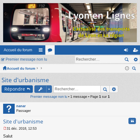
Accueil du forum
Premier message non lu
ac
or
on
ns
Accueil du forum
co
u
ne
cri
ec
Site d'urbanisme
ur
m
xi
pti
her
ci
s
on
on
Répondre
ch
er
Premier message non lu
s
• 1 message • Page
1
sur
1
nanar
Passager
Cita
Site d'urbanisme
31 déc. 2018, 12:53
M
Salut
e