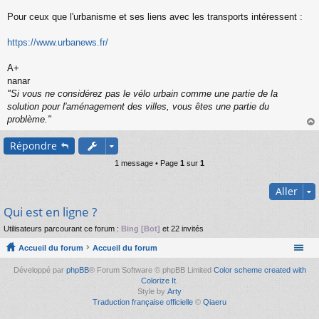
s
s
Pour ceux que l'urbanisme et ses liens avec les transports intéressent :
a
g
https://www.urbanews.fr/
e
n
o
A+
n
nanar
l
"Si vous ne considérez pas le vélo urbain comme une partie de la
u
solution pour l'aménagement des villes, vous êtes une partie du
problème."
au
Répondre
t
1 message • Page
1
sur
1
Aller
Qui est en ligne ?
Utilisateurs parcourant ce forum :
Bing [Bot]
et 22 invités
Accueil du forum
Accueil du forum
Développé par
phpBB
® Forum Software © phpBB Limited
Color scheme created with
Colorize It
.
Style by
Arty
Traduction française officielle
©
Qiaeru