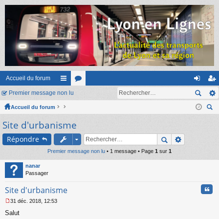
Accueil du forum
Premier message non lu
ac
or
on
ns
Accueil du forum
co
u
ne
cri
ec
Site d'urbanisme
ur
m
xi
pti
her
ci
s
on
on
Répondre
ch
er
Premier message non lu
s
• 1 message • Page
1
sur
1
nanar
Passager
Cita
Site d'urbanisme
31 déc. 2018, 12:53
M
Salut
e