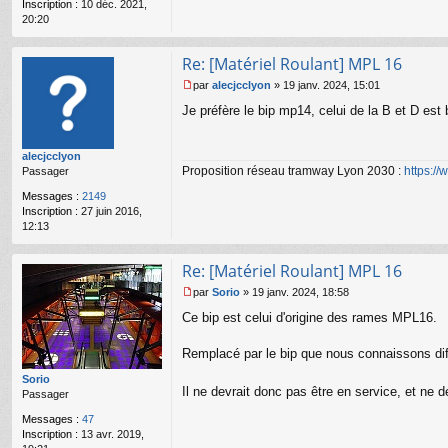
Inscription :
10 déc. 2021,
o
20:20
n
l
u
Re: [Matériel Roulant] MPL 16
par
alecjcclyon
»
19 janv. 2024, 15:01
M
Je préfère le bip mp14, celui de la B et D es
e
s
s
alecjcclyon
a
Proposition réseau tramway Lyon 2030 :
https:/
Passager
g
e
Messages :
2149
n
Inscription :
27 juin 2016,
o
12:13
n
l
u
Re: [Matériel Roulant] MPL 16
par
Sorio
»
19 janv. 2024, 18:58
M
Ce bip est celui d'origine des rames MPL16.
e
s
s
Remplacé par le bip que nous connaissons diff
a
g
Sorio
Il ne devrait donc pas être en service, et ne d
e
Passager
n
Messages :
47
o
Inscription :
13 avr. 2019,
n