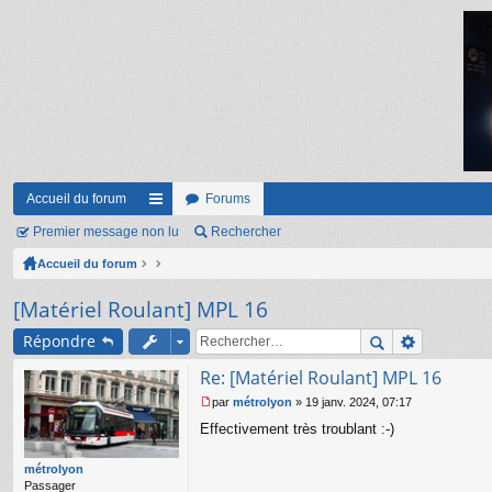
Accueil du forum
Forums
Premier message non lu
ac
Rechercher
Accueil du forum
co
ur
[Matériel Roulant] MPL 16
ci
Répondre
s
Re: [Matériel Roulant] MPL 16
par
métrolyon
»
19 janv. 2024, 07:17
M
Effectivement très troublant :-)
e
s
s
métrolyon
a
Passager