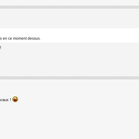
uis en ce moment dessus.
!
avaux !