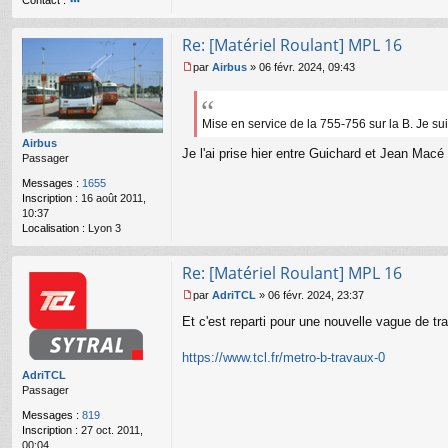
Contact :
o
nt
Re: [Matériel Roulant] MPL 16
ac
te
par
Airbus
»
06 févr. 2024, 09:43
r
M
A
e
dr
s
iT
s
Mise en service de la 755-756 sur la B. Je s
C
a
Airbus
L
Je l'ai prise hier entre Guichard et Jean Macé 
g
Passager
e
n
Messages :
1655
o
Inscription :
16 août 2011,
n
10:37
l
Localisation :
Lyon 3
u
Re: [Matériel Roulant] MPL 16
par
AdriTCL
»
06 févr. 2024, 23:37
M
Et c'est reparti pour une nouvelle vague de tr
e
s
s
https://www.tcl.fr/metro-b-travaux-0
a
AdriTCL
g
Passager
e
n
Messages :
819
o
Inscription :
27 oct. 2011,
n
00:04