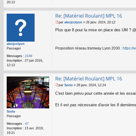
20:13
n
l
u
Re: [Matériel Roulant] MPL 16
par
alecjcclyon
»
26 janv. 2024, 20:12
M
Plus que 8 pour la mise en place des UM ? @sor
e
s
s
alecjcclyon
a
Proposition réseau tramway Lyon 2030 :
https:/
Passager
g
e
Messages :
2149
n
Inscription :
27 juin 2016,
o
12:13
n
l
u
Re: [Matériel Roulant] MPL 16
par
Sorio
»
28 janv. 2024, 12:24
M
C'est bien prévu pour cette année et les es
e
s
s
Et il est pas nécessaire d'avoir les 8 derniè
a
g
Sorio
e
Passager
n
Messages :
47
o
Inscription :
13 avr. 2019,
n
19:21
l