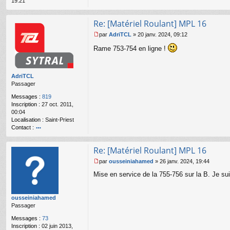
19:21
l
u
Re: [Matériel Roulant] MPL 16
par
AdriTCL
»
20 janv. 2024, 09:12
M
Rame 753-754 en ligne !
e
s
s
a
AdriTCL
g
Passager
e
n
Messages :
819
o
Inscription :
27 oct. 2011,
n
00:04
l
Localisation :
Saint-Priest
u
Contact :
o
nt
Re: [Matériel Roulant] MPL 16
ac
te
par
ousseiniahamed
»
26 janv. 2024, 19:44
r
M
Mise en service de la 755-756 sur la B. Je s
A
e
dr
s
iT
s
ousseiniahamed
C
a
Passager
L
g
e
Messages :
73
n
Inscription :
02 juin 2013,
o