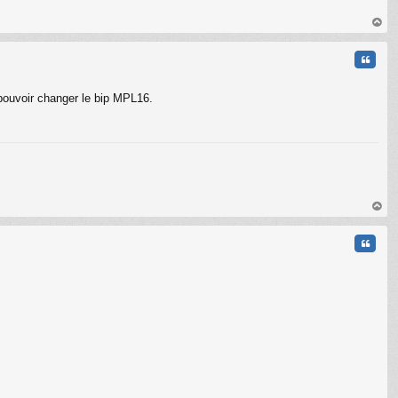
au
t
Citati
 pouvoir changer le bip MPL16.
au
t
Citati