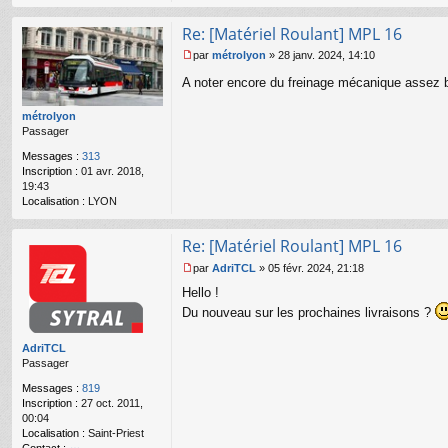
u
Re: [Matériel Roulant] MPL 16
par
métrolyon
»
28 janv. 2024, 14:10
M
A noter encore du freinage mécanique assez 
e
s
s
métrolyon
a
Passager
g
Messages :
313
e
Inscription :
01 avr. 2018,
n
19:43
o
Localisation :
LYON
n
l
u
Re: [Matériel Roulant] MPL 16
par
AdriTCL
»
05 févr. 2024, 21:18
M
Hello !
e
s
Du nouveau sur les prochaines livraisons ?
s
a
AdriTCL
g
Passager
e
n
Messages :
819
o
Inscription :
27 oct. 2011,
n
00:04
l
Localisation :
Saint-Priest
u