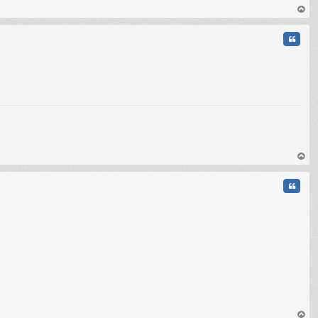
au
t
Citati
au
t
Citati