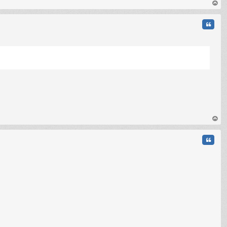
C
au
t
Citati
au
t
Citati