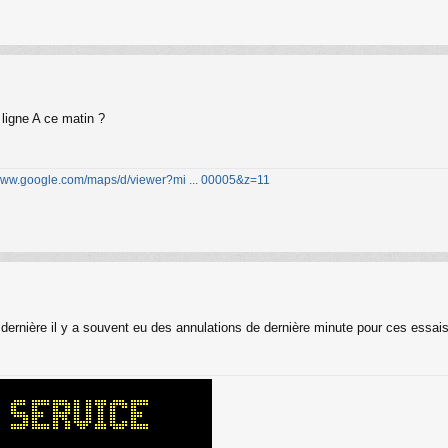
 ligne A ce matin ?
/www.google.com/maps/d/viewer?mi ... 00005&z=11
ée dernière il y a souvent eu des annulations de dernière minute pour ces essai