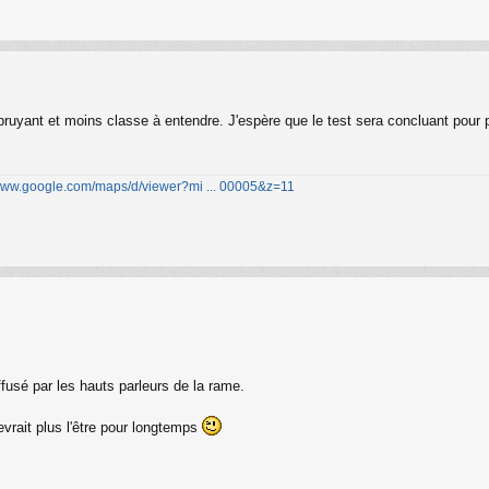
t bruyant et moins classe à entendre. J'espère que le test sera concluant pour
/www.google.com/maps/d/viewer?mi ... 00005&z=11
usé par les hauts parleurs de la rame.
evrait plus l'être pour longtemps