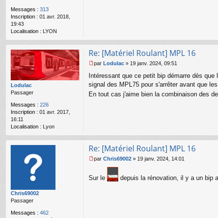
g
Messages :
313
e
Inscription :
01 avr. 2018,
n
19:43
o
Localisation :
LYON
n
l
u
Re: [Matériel Roulant] MPL 16
par
Lodulac
»
19 janv. 2024, 09:51
M
Intéressant que ce petit bip démarre dès que 
e
s
signal des MPL75 pour s'arrêter avant que les
Lodulac
s
Passager
En tout cas j'aime bien la combinaison des d
a
Messages :
226
g
Inscription :
01 avr. 2017,
e
16:11
n
Localisation :
Lyon
o
n
l
Re: [Matériel Roulant] MPL 16
u
par
Chris69002
»
19 janv. 2024, 14:01
M
e
Sur le
depuis la rénovation, il y a un bip a
s
s
Chris69002
a
Passager
g
e
Messages :
462
n