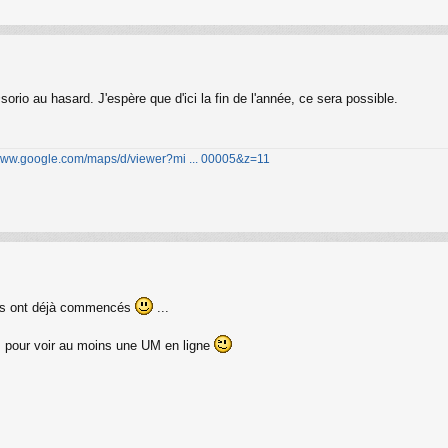
io au hasard. J'espère que d'ici la fin de l'année, ce sera possible.
/www.google.com/maps/d/viewer?mi ... 00005&z=11
sais ont déjà commencés
...
res pour voir au moins une UM en ligne