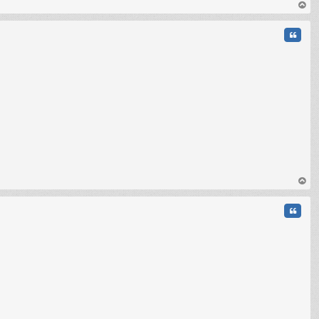
au
t
Citati
C
au
t
Citati