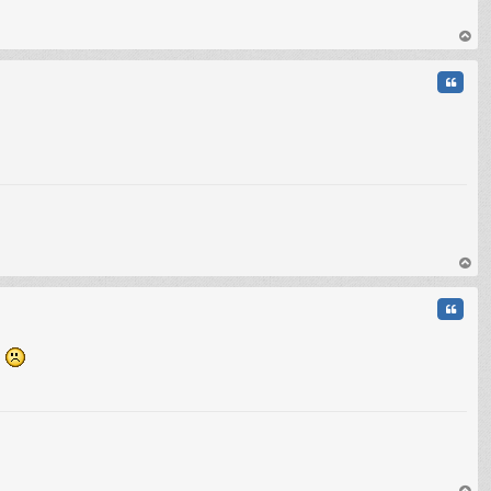
C
au
t
Citati
au
t
Citati
s
C