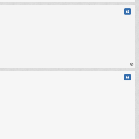
au
t
Citati
au
t
Citati