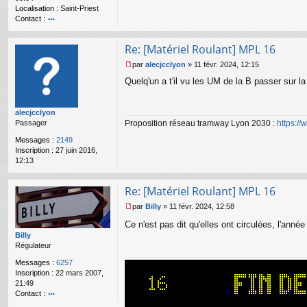
l
Localisation :
Saint-Priest
u
Contact :
o
nt
Re: [Matériel Roulant] MPL 16
ac
te
par
alecjcclyon
»
11 févr. 2024, 12:15
r
M
Quelq'un a t'il vu les UM de la B passer sur la
A
e
dr
s
iT
s
alecjcclyon
C
a
Proposition réseau tramway Lyon 2030 :
https:/
Passager
L
g
e
Messages :
2149
n
Inscription :
27 juin 2016,
o
12:13
n
l
u
Re: [Matériel Roulant] MPL 16
par
Billy
»
11 févr. 2024, 12:58
M
Ce n'est pas dit qu'elles ont circulées, l'ann
e
s
Billy
s
Régulateur
a
Messages :
6257
g
Inscription :
22 mars 2007,
e
21:49
n
Contact :
o
o
n