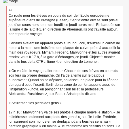
Ça roule pour les élèves en cours du soir de l’Ecole européenne
supérieure d’arts de Bretagne (Eesab). Sept d’entre eux se sont pris au
jeu d’un cours hors-les-murs inédit, ce jeudi après-midi. Embarqués sur
la ligne 4 de la CTRL en direction de Ploemeur, ils ont travaillé autour,
par et pour le voyage.
Certains avaient un appareil photo autour du cou, d’autres un carnet de
notes à la main, une troisième une plaque de cuivre prête à accueillir la
main des voyageurs. Myriam, Frédéric, Maryvonne et les autres avaient
rendez-vous à 17 h, à la gare d’échanges, ce jeudi. Objectif : monter
dans le bus de la CTRL, ligne 4, en direction de Lomener.
« On va faire le voyage aller-retour. Chacun de ces élèves en cours du
soir fera sa propre démarche. On l’a déjà tenté sur le batobus
auparavant. Quand on se déplace, on laisse une place pour la flânerie
du regard et de l’esprit. Sortir de sa zone de confort apporte aussi de
l’inspiration », note, en poinçonnant son billet, la professeure
Aleksandra Ruszkiewicz, aux Beaux-Arts depuis dix ans.
« Seulement les pieds des gens »
17 h 10 : Maryvonne y va de ses photos à chaque nouvelle station. « Je
m’intéresse seulement aux pieds des gens ! », souffle-t-elle. Frédéric,
lui, surprend son monde en se déplaçant dans tous les sens, sa «
partition graphique » en mains. « Je transforme les dessins en sons. Ce