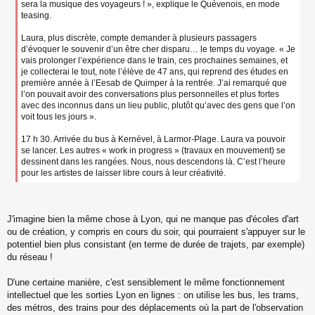
sera la musique des voyageurs ! », explique le Quévenois, en mode
teasing.
Laura, plus discrète, compte demander à plusieurs passagers
d’évoquer le souvenir d’un être cher disparu… le temps du voyage. « Je
vais prolonger l’expérience dans le train, ces prochaines semaines, et
je collecterai le tout, note l’élève de 47 ans, qui reprend des études en
première année à l’Eesab de Quimper à la rentrée. J’ai remarqué que
l’on pouvait avoir des conversations plus personnelles et plus fortes
avec des inconnus dans un lieu public, plutôt qu’avec des gens que l’on
voit tous les jours ».
17 h 30. Arrivée du bus à Kernével, à Larmor-Plage. Laura va pouvoir
se lancer. Les autres « work in progress » (travaux en mouvement) se
dessinent dans les rangées. Nous, nous descendons là. C’est l’heure
pour les artistes de laisser libre cours à leur créativité.
J'imagine bien la même chose à Lyon, qui ne manque pas d'écoles d'art
ou de création, y compris en cours du soir, qui pourraient s'appuyer sur le
potentiel bien plus consistant (en terme de durée de trajets, par exemple)
du réseau !
D'une certaine manière, c'est sensiblement le même fonctionnement
intellectuel que les sorties Lyon en lignes : on utilise les bus, les trams,
des métros, des trains pour des déplacements où la part de l'observation