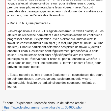
voyage aller, ainsi que celui du retour, pour réaliser leurs croquis,
prendre leurs photos et notes, faire leurs vidéos, « avec l’accord
préalable des passagers, qui accepteront de donner de la matière à cet
exercice », précise l’école des Beaux-Arts.
« Dans un bus, une première ! »
Pas d’exposition à la clé. « Il s’agit de démarrer un travail plastique. Les
ateliers de recherche permettent à des amateurs avertis de continuer à
progresser dans leur exploration. Avec Aleksandra Ruszkiewicz, le
travail se construit autour d’un sujet (un mot, une phrase, un lieu ou une
matière). Chaque participant détermine ses pistes de travail », détaille
encore l’Eesab. Des sorties sont régulièrement proposées à la belle
saison. Les ateliers se sont ainsi déjà téléportés vers les serres
municipales, le Réservoir de l’Enclos du port ou encore la Glacière. «
Mais dans un bus, c’est une première ! », termine encore l’école, pour
prévenir le grand public.
L’Eesab rappelle qu’elle propose également en cours du soir des cours
de peinture, dessin, gravure, volume-sculpture, modèle vivant,
photographie, histoire de l’art, ainsi que des cours pour enfants et
jeunes.
Et donc, l'expérience, racontée dans un deuxième article :
https://www.letelegramme.fr/morbihan/lo ... 304608.php