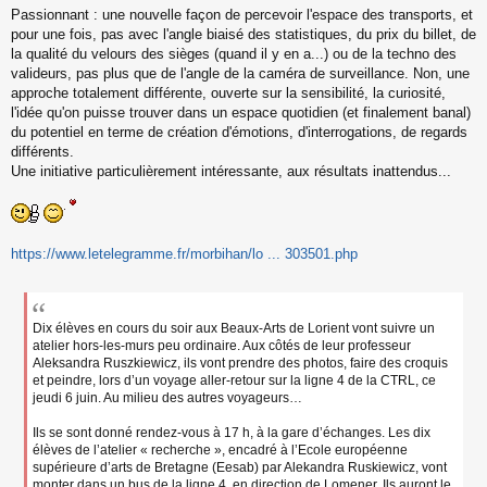
Passionnant : une nouvelle façon de percevoir l'espace des transports, et
e
s
pour une fois, pas avec l'angle biaisé des statistiques, du prix du billet, de
s
la qualité du velours des sièges (quand il y en a...) ou de la techno des
a
valideurs, pas plus que de l'angle de la caméra de surveillance. Non, une
g
approche totalement différente, ouverte sur la sensibilité, la curiosité,
e
l'idée qu'on puisse trouver dans un espace quotidien (et finalement banal)
n
o
du potentiel en terme de création d'émotions, d'interrogations, de regards
n
différents.
l
Une initiative particulièrement intéressante, aux résultats inattendus...
u
https://www.letelegramme.fr/morbihan/lo ... 303501.php
Dix élèves en cours du soir aux Beaux-Arts de Lorient vont suivre un
atelier hors-les-murs peu ordinaire. Aux côtés de leur professeur
Aleksandra Ruszkiewicz, ils vont prendre des photos, faire des croquis
et peindre, lors d’un voyage aller-retour sur la ligne 4 de la CTRL, ce
jeudi 6 juin. Au milieu des autres voyageurs…
Ils se sont donné rendez-vous à 17 h, à la gare d’échanges. Les dix
élèves de l’atelier « recherche », encadré à l’Ecole européenne
supérieure d’arts de Bretagne (Eesab) par Alekandra Ruskiewicz, vont
monter dans un bus de la ligne 4, en direction de Lomener. Ils auront le