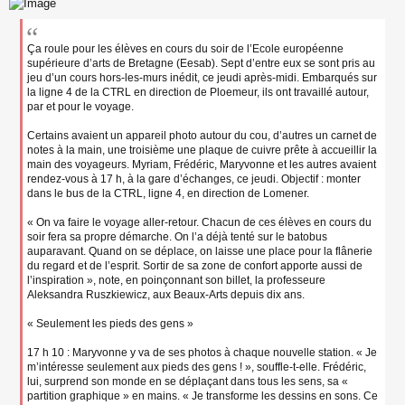
Ça roule pour les élèves en cours du soir de l’Ecole européenne
supérieure d’arts de Bretagne (Eesab). Sept d’entre eux se sont pris au
jeu d’un cours hors-les-murs inédit, ce jeudi après-midi. Embarqués sur
la ligne 4 de la CTRL en direction de Ploemeur, ils ont travaillé autour,
par et pour le voyage.
Certains avaient un appareil photo autour du cou, d’autres un carnet de
notes à la main, une troisième une plaque de cuivre prête à accueillir la
main des voyageurs. Myriam, Frédéric, Maryvonne et les autres avaient
rendez-vous à 17 h, à la gare d’échanges, ce jeudi. Objectif : monter
dans le bus de la CTRL, ligne 4, en direction de Lomener.
« On va faire le voyage aller-retour. Chacun de ces élèves en cours du
soir fera sa propre démarche. On l’a déjà tenté sur le batobus
auparavant. Quand on se déplace, on laisse une place pour la flânerie
du regard et de l’esprit. Sortir de sa zone de confort apporte aussi de
l’inspiration », note, en poinçonnant son billet, la professeure
Aleksandra Ruszkiewicz, aux Beaux-Arts depuis dix ans.
« Seulement les pieds des gens »
17 h 10 : Maryvonne y va de ses photos à chaque nouvelle station. « Je
m’intéresse seulement aux pieds des gens ! », souffle-t-elle. Frédéric,
lui, surprend son monde en se déplaçant dans tous les sens, sa «
partition graphique » en mains. « Je transforme les dessins en sons. Ce