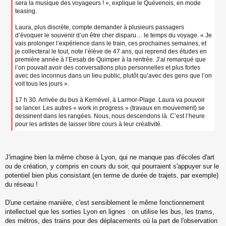
sera la musique des voyageurs ! », explique le Quévenois, en mode
teasing.
Laura, plus discrète, compte demander à plusieurs passagers
d’évoquer le souvenir d’un être cher disparu… le temps du voyage. « Je
vais prolonger l’expérience dans le train, ces prochaines semaines, et
je collecterai le tout, note l’élève de 47 ans, qui reprend des études en
première année à l’Eesab de Quimper à la rentrée. J’ai remarqué que
l’on pouvait avoir des conversations plus personnelles et plus fortes
avec des inconnus dans un lieu public, plutôt qu’avec des gens que l’on
voit tous les jours ».
17 h 30. Arrivée du bus à Kernével, à Larmor-Plage. Laura va pouvoir
se lancer. Les autres « work in progress » (travaux en mouvement) se
dessinent dans les rangées. Nous, nous descendons là. C’est l’heure
pour les artistes de laisser libre cours à leur créativité.
J'imagine bien la même chose à Lyon, qui ne manque pas d'écoles d'art
ou de création, y compris en cours du soir, qui pourraient s'appuyer sur le
potentiel bien plus consistant (en terme de durée de trajets, par exemple)
du réseau !
D'une certaine manière, c'est sensiblement le même fonctionnement
intellectuel que les sorties Lyon en lignes : on utilise les bus, les trams,
des métros, des trains pour des déplacements où la part de l'observation