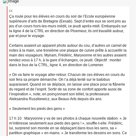
Ça roule pour les élèves en cours du soir de l’Ecole européenne
supérieure d’arts de Bretagne (Eesab). Sept d’entre eux se sont pris au
jeu d’un cours hors-les-murs inédit, ce jeudi après-midi. Embarqués sur
la ligne 4 de la CTRL en direction de Ploemeur, ils ont travaillé autour,
par et pour le voyage.
Certains avaient un appareil photo autour du cou, d’autres un carnet de
notes à la main, une troisième une plaque de cuivre prête à accueillir la
main des voyageurs. Myriam, Frédéric, Maryvonne et les autres avaient
rendez-vous à 17 h, à la gare d’échanges, ce jeudi. Objectif : monter
dans le bus de la CTRL, ligne 4, en direction de Lomener.
« On va faire le voyage aller-retour. Chacun de ces élèves en cours du
soir fera sa propre démarche. On l’a déjà tenté sur le batobus
auparavant. Quand on se déplace, on laisse une place pour la flânerie
du regard et de l’esprit. Sortir de sa zone de confort apporte aussi de
l’inspiration », note, en poinçonnant son billet, la professeure
Aleksandra Ruszkiewicz, aux Beaux-Arts depuis dix ans.
« Seulement les pieds des gens »
17 h 10 : Maryvonne y va de ses photos à chaque nouvelle station. « Je
m’intéresse seulement aux pieds des gens ! », souffle-t-elle. Frédéric,
lui, surprend son monde en se déplaçant dans tous les sens, sa «
partition graphique » en mains. « Je transforme les dessins en sons. Ce