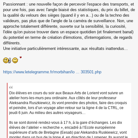
Passionnant : une nouvelle façon de percevoir l'espace des transports, et
e
s
pour une fois, pas avec l'angle biaisé des statistiques, du prix du billet, de
s
la qualité du velours des sièges (quand il y en a...) ou de la techno des
a
valideurs, pas plus que de l'angle de la caméra de surveillance. Non, une
g
approche totalement différente, ouverte sur la sensibilité, la curiosité,
e
l'idée qu'on puisse trouver dans un espace quotidien (et finalement banal)
n
o
du potentiel en terme de création d'émotions, d'interrogations, de regards
n
différents.
l
Une initiative particulièrement intéressante, aux résultats inattendus...
u
https://www.letelegramme.fr/morbihan/lo ... 303501.php
Dix élèves en cours du soir aux Beaux-Arts de Lorient vont suivre un
atelier hors-les-murs peu ordinaire. Aux côtés de leur professeur
Aleksandra Ruszkiewicz, ils vont prendre des photos, faire des croquis
et peindre, lors d’un voyage aller-retour sur la ligne 4 de la CTRL, ce
jeudi 6 juin. Au milieu des autres voyageurs…
Ils se sont donné rendez-vous à 17 h, à la gare d’échanges. Les dix
élèves de l’atelier « recherche », encadré à l’Ecole européenne
supérieure d’arts de Bretagne (Eesab) par Alekandra Ruskiewicz, vont
monter dans un bus de la ligne 4, en direction de Lomener. Ils auront le