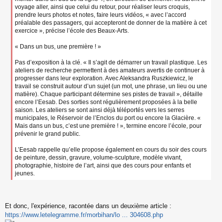
voyage aller, ainsi que celui du retour, pour réaliser leurs croquis,
prendre leurs photos et notes, faire leurs vidéos, « avec l’accord
préalable des passagers, qui accepteront de donner de la matière à cet
exercice », précise l’école des Beaux-Arts.
« Dans un bus, une première ! »
Pas d’exposition à la clé. « Il s’agit de démarrer un travail plastique. Les
ateliers de recherche permettent à des amateurs avertis de continuer à
progresser dans leur exploration. Avec Aleksandra Ruszkiewicz, le
travail se construit autour d’un sujet (un mot, une phrase, un lieu ou une
matière). Chaque participant détermine ses pistes de travail », détaille
encore l’Eesab. Des sorties sont régulièrement proposées à la belle
saison. Les ateliers se sont ainsi déjà téléportés vers les serres
municipales, le Réservoir de l’Enclos du port ou encore la Glacière. «
Mais dans un bus, c’est une première ! », termine encore l’école, pour
prévenir le grand public.
L’Eesab rappelle qu’elle propose également en cours du soir des cours
de peinture, dessin, gravure, volume-sculpture, modèle vivant,
photographie, histoire de l’art, ainsi que des cours pour enfants et
jeunes.
Et donc, l'expérience, racontée dans un deuxième article :
https://www.letelegramme.fr/morbihan/lo ... 304608.php