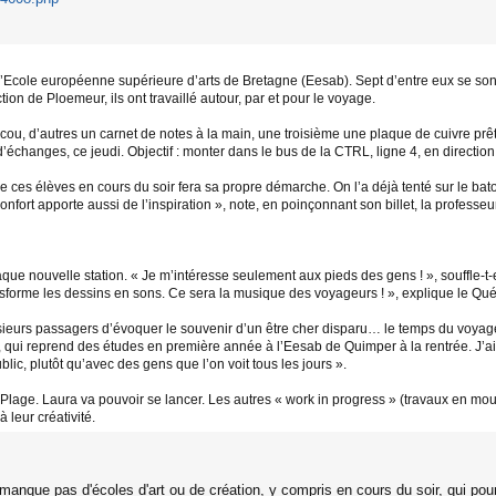
l’Ecole européenne supérieure d’arts de Bretagne (Eesab). Sept d’entre eux se sont 
on de Ploemeur, ils ont travaillé autour, par et pour le voyage.
cou, d’autres un carnet de notes à la main, une troisième une plaque de cuivre prê
d’échanges, ce jeudi. Objectif : monter dans le bus de la CTRL, ligne 4, en directi
de ces élèves en cours du soir fera sa propre démarche. On l’a déjà tenté sur le b
 confort apporte aussi de l’inspiration », note, en poinçonnant son billet, la profe
ue nouvelle station. « Je m’intéresse seulement aux pieds des gens ! », souffle-t-
ansforme les dessins en sons. Ce sera la musique des voyageurs ! », explique le Qu
ieurs passagers d’évoquer le souvenir d’un être cher disparu… le temps du voyage.
 ans, qui reprend des études en première année à l’Eesab de Quimper à la rentrée. J’
lic, plutôt qu’avec des gens que l’on voit tous les jours ».
-Plage. Laura va pouvoir se lancer. Les autres « work in progress » (travaux en m
à leur créativité.
anque pas d'écoles d'art ou de création, y compris en cours du soir, qui pourr