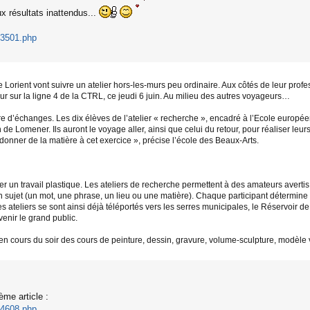
ux résultats inattendus...
03501.php
 Lorient vont suivre un atelier hors-les-murs peu ordinaire. Aux côtés de leur prof
our sur la ligne 4 de la CTRL, ce jeudi 6 juin. Au milieu des autres voyageurs…
are d’échanges. Les dix élèves de l’atelier « recherche », encadré à l’Ecole europ
de Lomener. Ils auront le voyage aller, ainsi que celui du retour, pour réaliser leurs
onner de la matière à cet exercice », précise l’école des Beaux-Arts.
rrer un travail plastique. Les ateliers de recherche permettent à des amateurs avert
un sujet (un mot, une phrase, un lieu ou une matière). Chaque participant détermine s
 ateliers se sont ainsi déjà téléportés vers les serres municipales, le Réservoir de
venir le grand public.
 cours du soir des cours de peinture, dessin, gravure, volume-sculpture, modèle viv
ème article :
04608.php