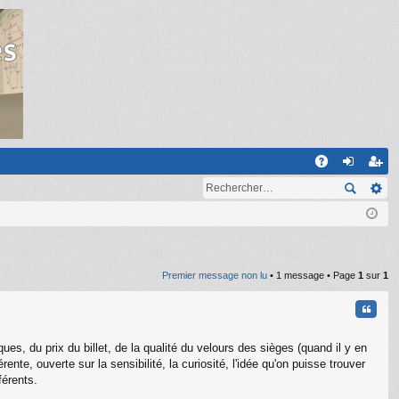
R
A
on
ns
Q
ne
cri
xi
pti
on
on
Premier message non lu
• 1 message • Page
1
sur
1
Citati
ues, du prix du billet, de la qualité du velours des sièges (quand il y en
nte, ouverte sur la sensibilité, la curiosité, l'idée qu'on puisse trouver
férents.