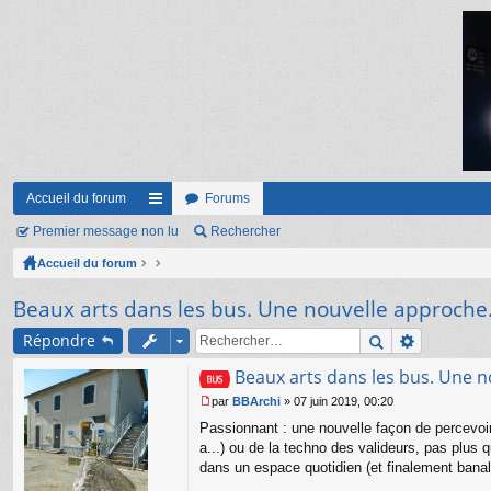
Accueil du forum
Forums
Premier message non lu
ac
Rechercher
Accueil du forum
co
ur
Beaux arts dans les bus. Une nouvelle approche.
ci
Répondre
s
Beaux arts dans les bus. Une n
par
BBArchi
»
07 juin 2019, 00:20
M
Passionnant : une nouvelle façon de percevoir l
e
s
a...) ou de la techno des valideurs, pas plus q
s
dans un espace quotidien (et finalement banal)
a