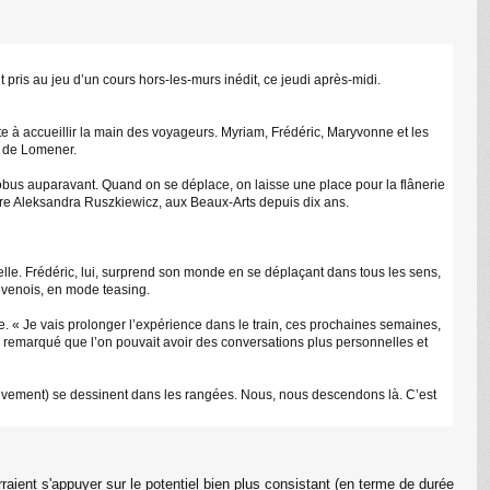
pris au jeu d’un cours hors-les-murs inédit, ce jeudi après-midi.
te à accueillir la main des voyageurs. Myriam, Frédéric, Maryvonne et les
on de Lomener.
atobus auparavant. Quand on se déplace, on laisse une place pour la flânerie
sseure Aleksandra Ruszkiewicz, aux Beaux-Arts depuis dix ans.
elle. Frédéric, lui, surprend son monde en se déplaçant dans tous les sens,
évenois, en mode teasing.
 « Je vais prolonger l’expérience dans le train, ces prochaines semaines,
ai remarqué que l’on pouvait avoir des conversations plus personnelles et
ouvement) se dessinent dans les rangées. Nous, nous descendons là. C’est
aient s'appuyer sur le potentiel bien plus consistant (en terme de durée