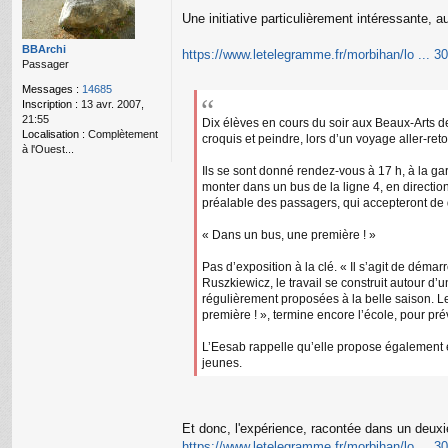
g
Une initiative particulièrement intéressante, a
e
n
o
BBArchi
https://www.letelegramme.fr/morbihan/lo ... 3
n
Passager
l
Messages :
14685
u
Inscription :
13 avr. 2007,
21:55
Dix élèves en cours du soir aux Beaux-Arts de
Localisation :
Complètement
croquis et peindre, lors d’un voyage aller-ret
à l'Ouest...
Ils se sont donné rendez-vous à 17 h, à la g
monter dans un bus de la ligne 4, en direction 
préalable des passagers, qui accepteront de d
« Dans un bus, une première ! »
Pas d’exposition à la clé. « Il s’agit de déma
Ruszkiewicz, le travail se construit autour d’
régulièrement proposées à la belle saison. Les
première ! », termine encore l’école, pour pré
L’Eesab rappelle qu’elle propose également en
jeunes.
Et donc, l'expérience, racontée dans un deuxi
https://www.letelegramme.fr/morbihan/lo ... 3