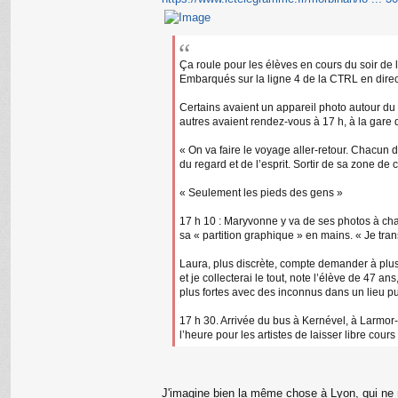
Ça roule pour les élèves en cours du soir de 
Embarqués sur la ligne 4 de la CTRL en directi
Certains avaient un appareil photo autour du 
autres avaient rendez-vous à 17 h, à la gare 
« On va faire le voyage aller-retour. Chacun 
du regard et de l’esprit. Sortir de sa zone de
« Seulement les pieds des gens »
17 h 10 : Maryvonne y va de ses photos à chaq
sa « partition graphique » en mains. « Je tr
Laura, plus discrète, compte demander à plus
et je collecterai le tout, note l’élève de 47
plus fortes avec des inconnus dans un lieu pub
17 h 30. Arrivée du bus à Kernével, à Larmor
l’heure pour les artistes de laisser libre cours 
J'imagine bien la même chose à Lyon, qui ne m