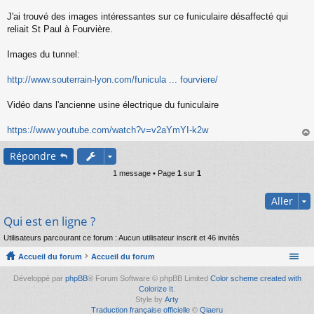
s
s
J'ai trouvé des images intéressantes sur ce funiculaire désaffecté qui
a
reliait St Paul à Fourvière.
g
e
Images du tunnel:
n
o
n
http://www.souterrain-lyon.com/funicula ... fourviere/
l
u
Vidéo dans l'ancienne usine électrique du funiculaire
https://www.youtube.com/watch?v=v2aYmYI-k2w
au
Répondre
t
1 message • Page
1
sur
1
Aller
Qui est en ligne ?
Utilisateurs parcourant ce forum : Aucun utilisateur inscrit et 46 invités
Accueil du forum
Accueil du forum
Développé par
phpBB
® Forum Software © phpBB Limited
Color scheme created with
Colorize It
.
Style by
Arty
Traduction française officielle
©
Qiaeru