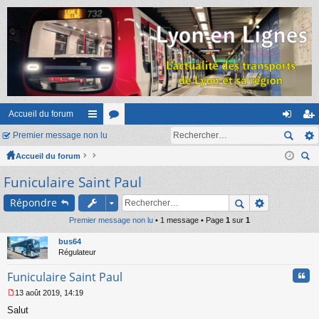
Accueil du forum
Premier message non lu
ac
or
on
ns
Accueil du forum
co
u
ne
cri
ec
Funiculaire Saint Paul
ur
m
xi
pti
her
ci
s
on
on
Répondre
ch
er
Premier message non lu
s
• 1 message • Page
1
sur
1
bus64
Régulateur
Cita
Funiculaire Saint Paul
13 août 2019, 14:19
M
Salut
e