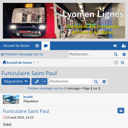
Accueil du forum
Premier message non lu
ac
or
on
ns
Accueil du forum
co
u
ne
cri
ec
Funiculaire Saint Paul
ur
m
xi
pti
her
ci
s
on
on
Répondre
ch
er
Premier message non lu
s
• 1 message • Page
1
sur
1
bus64
Régulateur
Cita
Funiculaire Saint Paul
13 août 2019, 14:19
M
Salut
e