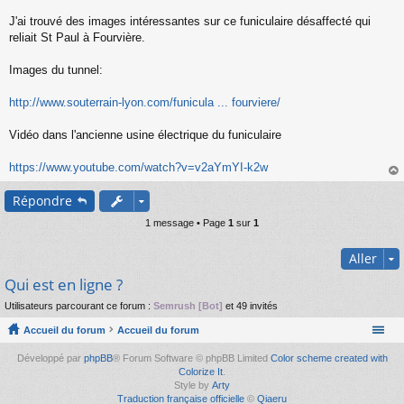
s
s
J'ai trouvé des images intéressantes sur ce funiculaire désaffecté qui
a
reliait St Paul à Fourvière.
g
e
Images du tunnel:
n
o
n
http://www.souterrain-lyon.com/funicula ... fourviere/
l
u
Vidéo dans l'ancienne usine électrique du funiculaire
https://www.youtube.com/watch?v=v2aYmYI-k2w
au
Répondre
t
1 message • Page
1
sur
1
Aller
Qui est en ligne ?
Utilisateurs parcourant ce forum :
Semrush [Bot]
et 49 invités
Accueil du forum
Accueil du forum
Développé par
phpBB
® Forum Software © phpBB Limited
Color scheme created with
Colorize It
.
Style by
Arty
Traduction française officielle
©
Qiaeru