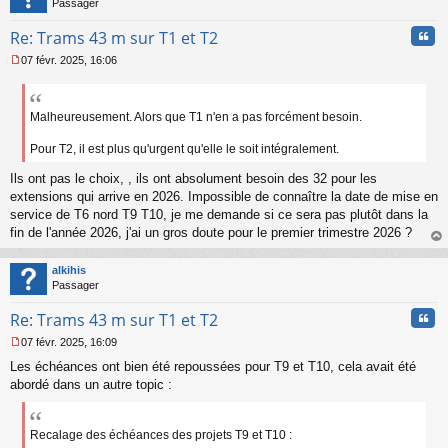
Passager
l
u
Cita
Re: Trams 43 m sur T1 et T2
07 févr. 2025, 16:06
M
e
s
s
Malheureusement. Alors que T1 n'en a pas forcément besoin.
a
g
Pour T2, il est plus qu'urgent qu'elle le soit intégralement.
e
n
Ils ont pas le choix, , ils ont absolument besoin des 32 pour les
o
extensions qui arrive en 2026. Impossible de connaître la date de mise en
n
service de T6 nord T9 T10, je me demande si ce sera pas plutôt dans la
l
fin de l'année 2026, j'ai un gros doute pour le premier trimestre 2026 ?
u
au
t
alkihis
Passager
Cita
Re: Trams 43 m sur T1 et T2
07 févr. 2025, 16:09
M
Les échéances ont bien été repoussées pour T9 et T10, cela avait été
e
s
abordé dans un autre topic :
s
a
g
Recalage des échéances des projets T9 et T10 :
e