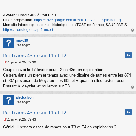
s
s
a
Avatar
: Citadis 402 à Part Dieu
g
Etude proposition:
https://drive.google.com/file/d/1U_NJEj ... sp=sharing
e
n
Mon site internet qui raconte l'historique des TCSP en France, SAUF PARIS :
o
http://chronologie-tcsp-france.fr
n
au
l
t
maxc19
u
Passager
Cita
Re: Trams 43 m sur T1 et T2
31 janv. 2025, 09:30
M
Coup d’envoi le 17 février pour T2 en 43m en exploitation !
e
s
Ce sera dans un premier temps avec une dizaine de rames entre les 874
s
et 907 provenant de Meyzieu. Les 908 et + quant à elles restent pour
a
l’instant à Meyzieu et rouleront sur T3.
g
au
e
t
n
alecjcclyon
o
Passager
n
Cita
l
Re: Trams 43 m sur T1 et T2
u
31 janv. 2025, 09:43
M
Génial, il restera assez de rames pour T3 et T4 en exploitation ?
e
s