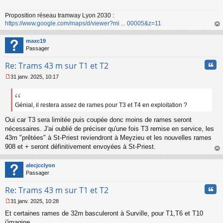
s
a
Proposition réseau tramway Lyon 2030 :
g
https://www.google.com/maps/d/viewer?mi ... 00005&z=11
e
n
au
o
t
maxc19
n
Passager
l
u
Cita
Re: Trams 43 m sur T1 et T2
31 janv. 2025, 10:17
M
e
s
s
Génial, il restera assez de rames pour T3 et T4 en exploitation ?
a
Oui car T3 sera limitée puis coupée donc moins de rames seront
g
e
nécessaires. J'ai oublié de préciser qu'une fois T3 remise en service, les
n
43m "prêtées" à St-Priest reviendront à Meyzieu et les nouvelles rames
o
908 et + seront définitivement envoyées à St-Priest.
n
au
l
t
u
alecjcclyon
Passager
Cita
Re: Trams 43 m sur T1 et T2
31 janv. 2025, 10:28
M
Et certaines rames de 32m basculeront à Surville, pour T1,T6 et T10
e
s
j'imagine.