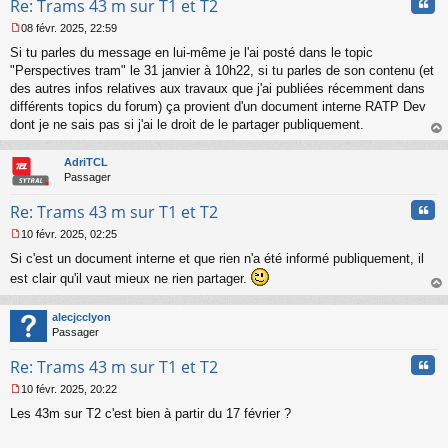
Cita
Re: Trams 43 m sur T1 et T2
08 févr. 2025, 22:59
M
Si tu parles du message en lui-même je l'ai posté dans le topic
e
s
"Perspectives tram" le 31 janvier à 10h22, si tu parles de son contenu (et
s
des autres infos relatives aux travaux que j'ai publiées récemment dans
a
différents topics du forum) ça provient d'un document interne RATP Dev
g
dont je ne sais pas si j'ai le droit de le partager publiquement.
e
au
n
t
o
AdriTCL
n
Passager
l
u
Cita
Re: Trams 43 m sur T1 et T2
10 févr. 2025, 02:25
M
Si c'est un document interne et que rien n'a été informé publiquement, il
e
s
est clair qu'il vaut mieux ne rien partager.
s
au
a
t
alecjcclyon
g
Passager
e
n
Cita
Re: Trams 43 m sur T1 et T2
o
n
10 févr. 2025, 20:22
l
M
u
Les 43m sur T2 c'est bien à partir du 17 février ?
e
s
s