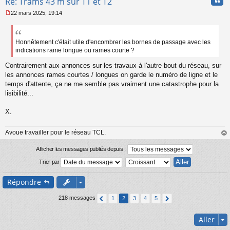
Cita
Re: Trams 43 m sur T1 et T2
u
22 mars 2025, 19:14
M
e
s
s
Honnêtement c'était utile d'encombrer les bornes de passage avec les
a
indications rame longue ou rames courte ?
g
e
Contrairement aux annonces sur les travaux à l'autre bout du réseau, sur
n
les annonces rames courtes / longues on garde le numéro de ligne et le
o
temps d'attente, ça ne me semble pas vraiment une catastrophe pour la
n
lisibilité...
l
u
X.
Avoue travailler pour le réseau TCL.
au
t
Afficher les messages publiés depuis :
Trier par
Répondre
218 messages
1
2
3
4
5
Aller