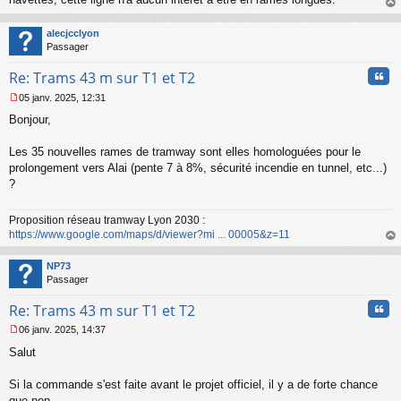
g
au
e
t
n
alecjcclyon
o
Passager
n
l
Cita
Re: Trams 43 m sur T1 et T2
u
05 janv. 2025, 12:31
M
Bonjour,
e
s
s
Les 35 nouvelles rames de tramway sont elles homologuées pour le
a
prolongement vers Alai (pente 7 à 8%, sécurité incendie en tunnel, etc...)
g
?
e
n
o
Proposition réseau tramway Lyon 2030 :
n
https://www.google.com/maps/d/viewer?mi ... 00005&z=11
l
au
u
t
NP73
Passager
Cita
Re: Trams 43 m sur T1 et T2
06 janv. 2025, 14:37
M
Salut
e
s
s
Si la commande s'est faite avant le projet officiel, il y a de forte chance
a
que non.