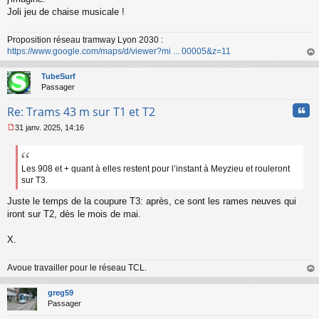
s
Joli jeu de chaise musicale !
a
g
Proposition réseau tramway Lyon 2030 :
e
https://www.google.com/maps/d/viewer?mi ... 00005&z=11
n
o
au
n
t
TubeSurf
l
Passager
u
Cita
Re: Trams 43 m sur T1 et T2
31 janv. 2025, 14:16
M
e
s
s
Les 908 et + quant à elles restent pour l’instant à Meyzieu et rouleront
a
sur T3.
g
e
Juste le temps de la coupure T3: après, ce sont les rames neuves qui
n
iront sur T2, dès le mois de mai.
o
n
X.
l
u
Avoue travailler pour le réseau TCL.
au
t
greg59
Passager