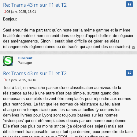
Cita
Re: Trams 43 m sur T1 et T2
06 janv. 2025, 16:01
M
Bonjour,
e
s
s
Sauf erreur de ma part tant qu’on reste sur la même gamme et la même
a
finalité de matériel rien n’interdit dans ce type d’appel d’offres de négocier
g
des aménagements. Sinon il serait bien difficile de gérer les aléas
e
(changements réglementaires ou de tracés qui ajoutent des contraintes).
n
o
au
n
t
TubeSurf
l
Passager
u
Cita
Re: Trams 43 m sur T1 et T2
07 janv. 2025, 09:16
M
Tout à fait; en revanche passer d'une classification au niveau de la
e
s
résistance au feu à une autre n'est pas simple, surtout quand des
s
composants complets doivent être remplacés pour répondre aux normes
a
plus restrictives. Le fait que les normes de résistance au feu aient
g
changé entre temps n'aide pas: les rames actuelles (y compris les
e
dernières livrées pour Lyon) sont toujours basées sur les normes
n
o
'historiques' qui ont été remplacées depuis par une norme européenne.
n
Elle n'est pas plus ou moins stricte (ça dépend des sujets) mais est
l
difficilement transposable: ce qui fait que derrière, pour permettre de faire
u