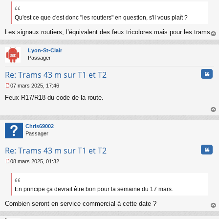
e
s
s
Qu'est ce que c'est donc "les routiers" en question, s'il vous plaît ?
a
Les signaux routiers, l’équivalent des feux tricolores mais pour les trams.
g
e
au
n
t
Lyon-St-Clair
o
Passager
n
l
Cita
Re: Trams 43 m sur T1 et T2
u
07 mars 2025, 17:46
M
Feux R17/R18 du code de la route.
e
s
s
au
a
t
Chris69002
g
Passager
e
n
Cita
Re: Trams 43 m sur T1 et T2
o
n
08 mars 2025, 01:32
l
M
u
e
s
s
En principe ça devrait être bon pour la semaine du 17 mars.
a
Combien seront en service commercial à cette date ?
g
e
au
n