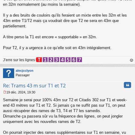
s
en 32m normalement (au moins la semaine).
s
a
Il y a des bruits de couloirs qu’ils feraient un mixte entre les 32m et les
g
43m entre T1/T2 mais ça voudrait dire que T2 ne sera en 43m que
e
partiellement.
n
o
n
A titre perso la T1 est encore « supportable » en 32m.
l
u
Pour T2, il y a urgence à ce qu’elle soit en 43m intégralement.
J’erre sur les lignes
au
t
alecjcclyon
Passager
Cita
Re: Trams 43 m sur T1 et T2
19 déc. 2024, 19:30
M
Semaine je serai pour 100% 43m sur T2 et Citadis 302 sur T1 et week-
e
s
end 43 mètres sur T1 et T2. Si jamais ça ne suffit pas sur T1, on peut
s
aussi récupérer des rames de T3, T4 et T7 les samedis.
a
Dimanche ça passera sûr vu la fréquence des lignes, on peut jongler
g
uniquement avec les nouvelles rames de T2.
e
n
o
On pourrait injecter des rames supplémentaires sur T1 en semaine, vu