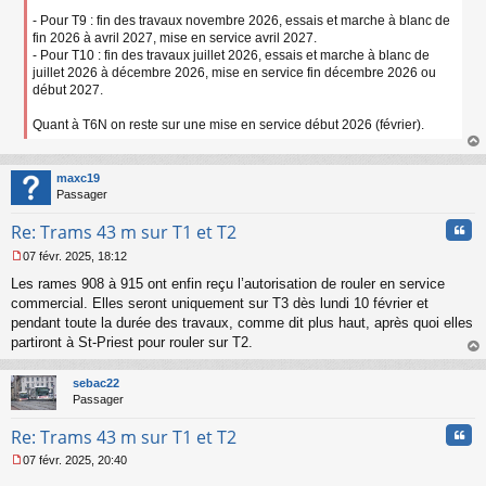
n
- Pour T9 : fin des travaux novembre 2026, essais et marche à blanc de
o
fin 2026 à avril 2027, mise en service avril 2027.
n
- Pour T10 : fin des travaux juillet 2026, essais et marche à blanc de
l
juillet 2026 à décembre 2026, mise en service fin décembre 2026 ou
u
début 2027.
Quant à T6N on reste sur une mise en service début 2026 (février).
au
t
maxc19
Passager
Cita
Re: Trams 43 m sur T1 et T2
07 févr. 2025, 18:12
M
Les rames 908 à 915 ont enfin reçu l’autorisation de rouler en service
e
s
commercial. Elles seront uniquement sur T3 dès lundi 10 février et
s
pendant toute la durée des travaux, comme dit plus haut, après quoi elles
a
partiront à St-Priest pour rouler sur T2.
g
au
e
t
n
sebac22
o
Passager
n
Cita
l
Re: Trams 43 m sur T1 et T2
u
07 févr. 2025, 20:40
M