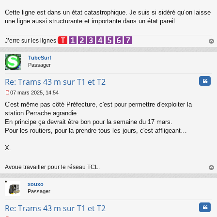
n
l
Cette ligne est dans un état catastrophique. Je suis si sidéré qu’on laisse
u
une ligne aussi structurante et importante dans un état pareil.
J’erre sur les lignes
au
t
TubeSurf
Passager
Cita
Re: Trams 43 m sur T1 et T2
07 mars 2025, 14:54
M
C'est même pas côté Préfecture, c'est pour permettre d'exploiter la
e
s
station Perrache agrandie.
s
En principe ça devrait être bon pour la semaine du 17 mars.
a
Pour les routiers, pour la prendre tous les jours, c'est affligeant…
g
e
X.
n
o
n
Avoue travailler pour le réseau TCL.
l
au
u
t
xouxo
Passager
Cita
Re: Trams 43 m sur T1 et T2