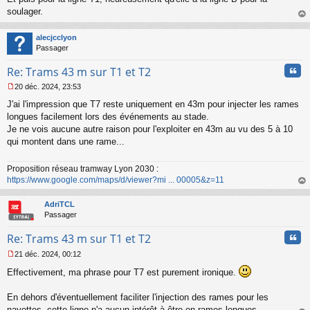
g
soulager.
e
n
au
o
t
alecjcclyon
n
Passager
l
u
Cita
Re: Trams 43 m sur T1 et T2
20 déc. 2024, 23:53
M
J'ai l'impression que T7 reste uniquement en 43m pour injecter les rames
e
s
longues facilement lors des événements au stade.
s
Je ne vois aucune autre raison pour l'exploiter en 43m au vu des 5 à 10
a
qui montent dans une rame...
g
e
n
Proposition réseau tramway Lyon 2030 :
o
https://www.google.com/maps/d/viewer?mi ... 00005&z=11
n
au
l
t
AdriTCL
u
Passager
Cita
Re: Trams 43 m sur T1 et T2
21 déc. 2024, 00:12
M
Effectivement, ma phrase pour T7 est purement ironique.
e
s
s
En dehors d'éventuellement faciliter l'injection des rames pour les
a
navettes, cette ligne n'a aucun intérêt à être en rames longues.