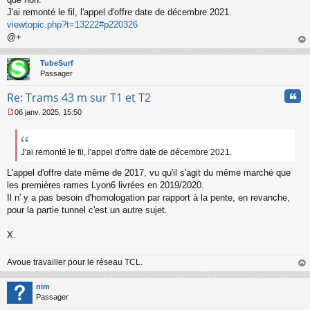
g
J'ai remonté le fil, l'appel d'offre date de décembre 2021.
e
viewtopic.php?t=13222#p220326
n
o
@+
n
au
l
t
TubeSurf
u
Passager
Cita
Re: Trams 43 m sur T1 et T2
06 janv. 2025, 15:50
M
e
s
s
J'ai remonté le fil, l'appel d'offre date de décembre 2021.
a
L'appel d'offre date même de 2017, vu qu'il s'agit du même marché que
g
e
les premières rames Lyon6 livrées en 2019/2020.
n
Il n' y a pas besoin d'homologation par rapport à la pente, en revanche,
o
pour la partie tunnel c'est un autre sujet.
n
l
X.
u
Avoue travailler pour le réseau TCL.
au
t
nim
Passager