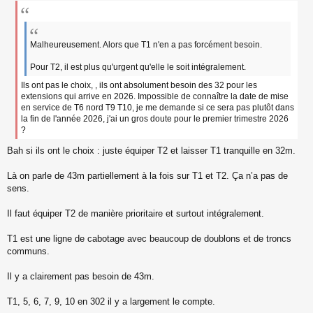
e
s
s
a
g
Malheureusement. Alors que T1 n'en a pas forcément besoin.
e
n
Pour T2, il est plus qu'urgent qu'elle le soit intégralement.
o
Ils ont pas le choix, , ils ont absolument besoin des 32 pour les
n
extensions qui arrive en 2026. Impossible de connaître la date de mise
l
u
en service de T6 nord T9 T10, je me demande si ce sera pas plutôt dans
la fin de l'année 2026, j'ai un gros doute pour le premier trimestre 2026
?
Bah si ils ont le choix : juste équiper T2 et laisser T1 tranquille en 32m.
Là on parle de 43m partiellement à la fois sur T1 et T2. Ça n’a pas de
sens.
Il faut équiper T2 de manière prioritaire et surtout intégralement.
T1 est une ligne de cabotage avec beaucoup de doublons et de troncs
communs.
Il y a clairement pas besoin de 43m.
T1, 5, 6, 7, 9, 10 en 302 il y a largement le compte.