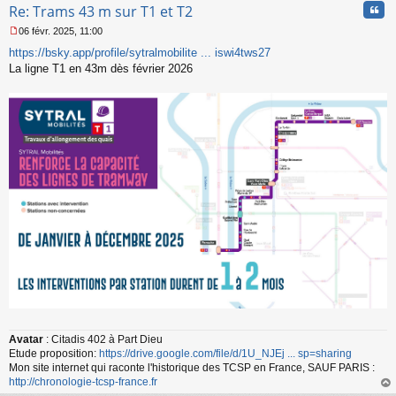
Cita
Re: Trams 43 m sur T1 et T2
06 févr. 2025, 11:00
M
https://bsky.app/profile/sytralmobilite ... iswi4tws27
e
s
La ligne T1 en 43m dès février 2026
s
a
g
e
n
o
n
l
u
Avatar
: Citadis 402 à Part Dieu
Etude proposition:
https://drive.google.com/file/d/1U_NJEj ... sp=sharing
Mon site internet qui raconte l'historique des TCSP en France, SAUF PARIS :
http://chronologie-tcsp-france.fr