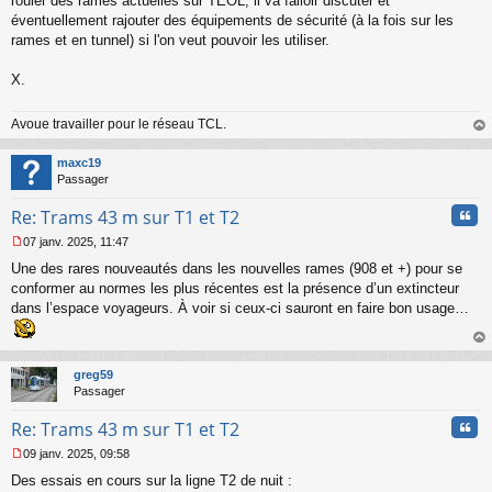
rouler des rames actuelles sur TEOL, il va falloir discuter et
éventuellement rajouter des équipements de sécurité (à la fois sur les
rames et en tunnel) si l'on veut pouvoir les utiliser.
X.
Avoue travailler pour le réseau TCL.
au
t
maxc19
Passager
Cita
Re: Trams 43 m sur T1 et T2
07 janv. 2025, 11:47
M
Une des rares nouveautés dans les nouvelles rames (908 et +) pour se
e
s
conformer au normes les plus récentes est la présence d’un extincteur
s
dans l’espace voyageurs. À voir si ceux-ci sauront en faire bon usage…
a
g
e
au
n
t
greg59
o
Passager
n
l
Cita
Re: Trams 43 m sur T1 et T2
u
09 janv. 2025, 09:58
M
Des essais en cours sur la ligne T2 de nuit :
e