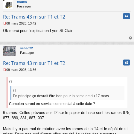
t
xouxo
o
Passager
n
l
Cita
Re: Trams 43 m sur T1 et T2
u
08 mars 2025, 13:42
M
Ok merci pour l'explicaiton Lyon-St-Clair
e
s
s
au
a
t
sebac22
g
Passager
e
n
Cita
Re: Trams 43 m sur T1 et T2
o
n
09 mars 2025, 13:36
l
M
u
e
s
s
a
g
En principe ça devrait être bon pour la semaine du 17 mars.
e
Combien seront en service commercial à cette date ?
n
o
6 rames. Celles prévues sur T2 sur le papier de base sont les rames 875,
n
877, 880, 881, 887, 907.
l
u
Mais il y a pas mal de rotation avec les rames de la T4 et le dépôt de st