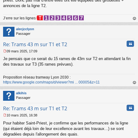
priest. Donc pas mal d’entre elles ont été équipées des girouettes +
annonces de la ligne T2.
J’erre sur les lignes
au
t
alecjcclyon
Passager
Cita
Re: Trams 43 m sur T1 et T2
09 mars 2025, 17:09
M
Je pensais que ce serait du 15 rames de 43m sur T2 en attendant la fin
e
s
des travaux sur T3 (35 rames prévues).
s
a
Proposition réseau tramway Lyon 2030 :
g
https://www.google.com/maps/d/viewer?mi ... 00005&z=11
e
n
au
o
t
alkihis
n
Passager
l
u
Cita
Re: Trams 43 m sur T1 et T2
10 mars 2025, 16:38
M
Pour habiter Saint-Priest, je confirme que les performances de la ligne
e
s
(qui étaient déjà loin de leur excellence avant les travaux...) se sont
s
dégradées depuis l'allongement des quais.
a