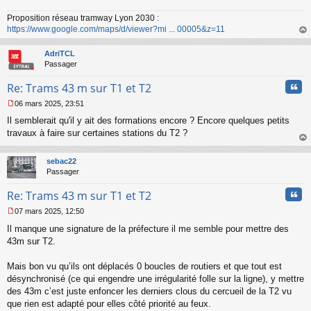
a
Proposition réseau tramway Lyon 2030 :
g
https://www.google.com/maps/d/viewer?mi ... 00005&z=11
e
n
au
o
t
AdriTCL
n
Passager
l
u
Cita
Re: Trams 43 m sur T1 et T2
06 mars 2025, 23:51
M
Il semblerait qu'il y ait des formations encore ? Encore quelques petits
e
s
travaux à faire sur certaines stations du T2 ?
s
au
a
t
sebac22
g
Passager
e
n
Cita
Re: Trams 43 m sur T1 et T2
o
n
07 mars 2025, 12:50
l
M
u
Il manque une signature de la préfecture il me semble pour mettre des
e
s
43m sur T2.
s
a
Mais bon vu qu’ils ont déplacés 0 boucles de routiers et que tout est
g
désynchronisé (ce qui engendre une irrégularité folle sur la ligne), y mettre
e
des 43m c’est juste enfoncer les derniers clous du cercueil de la T2 vu
n
o
que rien est adapté pour elles côté priorité au feux.