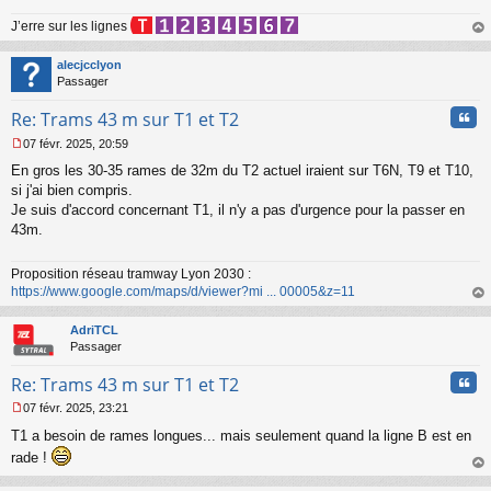
J’erre sur les lignes
au
t
alecjcclyon
Passager
Cita
Re: Trams 43 m sur T1 et T2
07 févr. 2025, 20:59
M
En gros les 30-35 rames de 32m du T2 actuel iraient sur T6N, T9 et T10,
e
s
si j'ai bien compris.
s
Je suis d'accord concernant T1, il n'y a pas d'urgence pour la passer en
a
43m.
g
e
n
Proposition réseau tramway Lyon 2030 :
o
https://www.google.com/maps/d/viewer?mi ... 00005&z=11
n
au
l
t
AdriTCL
u
Passager
Cita
Re: Trams 43 m sur T1 et T2
07 févr. 2025, 23:21
M
T1 a besoin de rames longues... mais seulement quand la ligne B est en
e
s
rade !
s
au
a