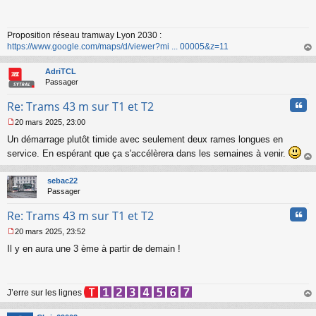
s
s
a
Proposition réseau tramway Lyon 2030 :
g
https://www.google.com/maps/d/viewer?mi ... 00005&z=11
e
n
au
o
t
AdriTCL
n
Passager
l
u
Cita
Re: Trams 43 m sur T1 et T2
20 mars 2025, 23:00
M
Un démarrage plutôt timide avec seulement deux rames longues en
e
s
service. En espérant que ça s'accélèrera dans les semaines à venir.
s
au
a
t
sebac22
g
Passager
e
n
Cita
Re: Trams 43 m sur T1 et T2
o
n
20 mars 2025, 23:52
l
M
u
Il y en aura une 3 ème à partir de demain !
e
s
s
a
J’erre sur les lignes
g
e
au
n
t