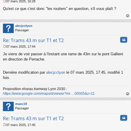
07 mars 2025, 16:28
M
Qu'est ce que c'est donc "les routiers" en question, s'il vous plaît ?
e
s
s
au
a
t
alecjcclyon
g
Passager
e
n
Cita
Re: Trams 43 m sur T1 et T2
o
n
07 mars 2025, 17:44
l
M
u
Je viens de voir passer à l'instant une rame de 43m sur le pont Gallieni
e
s
en direction de Perrache.
s
a
g
Dernière modification par
alecjcclyon
le 07 mars 2025, 17:45, modifié 1
e
fois.
n
o
Proposition réseau tramway Lyon 2030 :
n
https://www.google.com/maps/d/viewer?mi ... 00005&z=11
l
u
au
t
maxc19
Passager
Cita
Re: Trams 43 m sur T1 et T2
07 mars 2025, 17:45
M