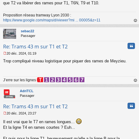
n
que T2 va libérer des rames pour T1, T6N, T9 et T10.
l
u
Proposition réseau tramway Lyon 2030 :
https://www.google.com/maps/d/viewer?mi ... 00005&z=11
au
t
sebac22
Passager
Cita
Re: Trams 43 m sur T1 et T2
20 déc. 2024, 01:19
M
Trop compliqué niveau logistique pour piquer des rames de Meyzieu.
e
s
s
a
J’erre sur les lignes
g
e
au
n
t
AdriTCL
o
Passager
n
l
Cita
Re: Trams 43 m sur T1 et T2
u
20 déc. 2024, 23:27
M
Il est vrai que le T7 en rames longues...
e
s
Et la ligne T4 en rames courtes ? Euh...
s
a
Et puis pour la ligne T1, heureusement qu'elle a la ligne B pour la