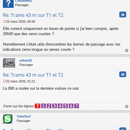
Chris69002
o
Passager
n
l
Cita
Re: Trams 43 m sur T1 et T2
u
22 mars 2025, 00:40
M
Elle sortent uniquement en heure de pointe si j'ai bien compris, après
e
s
20h00 que des rame courtes ?
s
a
Honnêtement c'était utile d'encombrer les bornes de passage avec les
g
indications rame longue ou rames courte ?
e
au
n
t
o
sebac22
n
Passager
l
u
Cita
Re: Trams 43 m sur T1 et T2
22 mars 2025, 01:21
M
La 890 a roulée sur la dernière voiture ce soir.
e
s
s
a
J’erre sur les lignes
g
e
au
n
t
TubeSurf
o
Passager
n
l