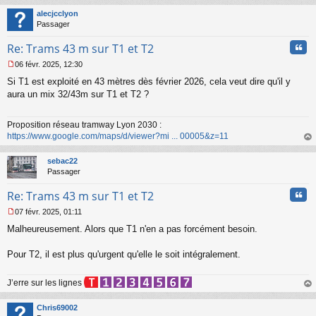
au
t
alecjcclyon
Passager
Cita
Re: Trams 43 m sur T1 et T2
06 févr. 2025, 12:30
M
Si T1 est exploité en 43 mètres dès février 2026, cela veut dire qu'il y
e
s
aura un mix 32/43m sur T1 et T2 ?
s
a
Proposition réseau tramway Lyon 2030 :
g
https://www.google.com/maps/d/viewer?mi ... 00005&z=11
e
n
au
o
t
sebac22
n
Passager
l
u
Cita
Re: Trams 43 m sur T1 et T2
07 févr. 2025, 01:11
M
Malheureusement. Alors que T1 n'en a pas forcément besoin.
e
s
s
Pour T2, il est plus qu'urgent qu'elle le soit intégralement.
a
g
J’erre sur les lignes
e
n
au
o
t
Chris69002
n