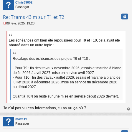
t
Chris69002
g
Passager
e
n
Cita
Re: Trams 43 m sur T1 et T2
o
n
08 févr. 2025, 19:28
l
M
u
e
s
s
Les échéances ont bien été repoussées pour T9 et T10, cela avait été
a
abordé dans un autre topic :
g
e
n
Recalage des échéances des projets T9 et T10 :
o
n
- Pour T9 : fin des travaux novembre 2026, essais et marche à blanc
l
de fin 2026 à avril 2027, mise en service avril 2027.
u
- Pour T10 : fin des travaux juillet 2026, essais et marche à blanc de
juillet 2026 à décembre 2026, mise en service fin décembre 2026
ou début 2027.
Quant à T6N on reste sur une mise en service début 2026 (février).
Je n'ai pas vu ces informations, tu as vu ça où ?
au
t
maxc19
Passager