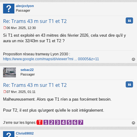
au
t
alecjcclyon
Passager
Cita
Re: Trams 43 m sur T1 et T2
06 févr. 2025, 12:30
M
Si T1 est exploité en 43 mètres dès février 2026, cela veut dire qu'il y
e
s
aura un mix 32/43m sur T1 et T2 ?
s
a
Proposition réseau tramway Lyon 2030 :
g
https://www.google.com/maps/d/viewer?mi ... 00005&z=11
e
n
au
o
t
sebac22
n
Passager
l
u
Cita
Re: Trams 43 m sur T1 et T2
07 févr. 2025, 01:11
M
Malheureusement. Alors que T1 n'en a pas forcément besoin.
e
s
s
Pour T2, il est plus qu'urgent qu'elle le soit intégralement.
a
g
J’erre sur les lignes
e
n
au
o
t
Chris69002
n