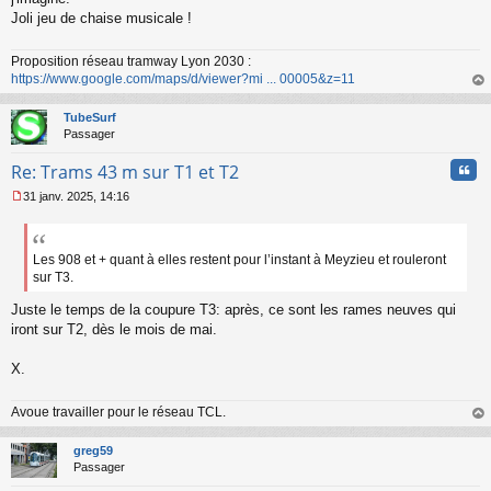
s
Joli jeu de chaise musicale !
a
g
Proposition réseau tramway Lyon 2030 :
e
https://www.google.com/maps/d/viewer?mi ... 00005&z=11
n
o
au
n
t
TubeSurf
l
Passager
u
Cita
Re: Trams 43 m sur T1 et T2
31 janv. 2025, 14:16
M
e
s
s
Les 908 et + quant à elles restent pour l’instant à Meyzieu et rouleront
a
sur T3.
g
e
Juste le temps de la coupure T3: après, ce sont les rames neuves qui
n
iront sur T2, dès le mois de mai.
o
n
X.
l
u
Avoue travailler pour le réseau TCL.
au
t
greg59
Passager