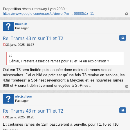
s
a
Proposition réseau tramway Lyon 2030 :
g
https://www.google.com/maps/d/viewer?mi ... 00005&z=11
e
n
au
o
t
maxc19
n
Passager
l
u
Cita
Re: Trams 43 m sur T1 et T2
31 janv. 2025, 10:17
M
e
s
s
Génial, il restera assez de rames pour T3 et T4 en exploitation ?
a
Oui car T3 sera limitée puis coupée donc moins de rames seront
g
e
nécessaires. J'ai oublié de préciser qu'une fois T3 remise en service, les
n
43m "prêtées" à St-Priest reviendront à Meyzieu et les nouvelles rames
o
908 et + seront définitivement envoyées à St-Priest.
n
au
l
t
u
alecjcclyon
Passager
Cita
Re: Trams 43 m sur T1 et T2
31 janv. 2025, 10:28
M
Et certaines rames de 32m basculeront à Surville, pour T1,T6 et T10
e
s
j'imagine.