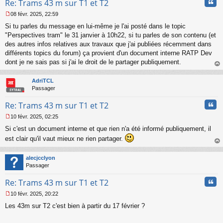
Cita
Re: Trams 43 m sur T1 et T2
08 févr. 2025, 22:59
M
Si tu parles du message en lui-même je l'ai posté dans le topic
e
s
"Perspectives tram" le 31 janvier à 10h22, si tu parles de son contenu (et
s
des autres infos relatives aux travaux que j'ai publiées récemment dans
a
différents topics du forum) ça provient d'un document interne RATP Dev
g
dont je ne sais pas si j'ai le droit de le partager publiquement.
e
au
n
t
o
AdriTCL
n
Passager
l
u
Cita
Re: Trams 43 m sur T1 et T2
10 févr. 2025, 02:25
M
Si c'est un document interne et que rien n'a été informé publiquement, il
e
s
est clair qu'il vaut mieux ne rien partager.
s
au
a
t
alecjcclyon
g
Passager
e
n
Cita
Re: Trams 43 m sur T1 et T2
o
n
10 févr. 2025, 20:22
l
M
u
Les 43m sur T2 c'est bien à partir du 17 février ?
e
s
s