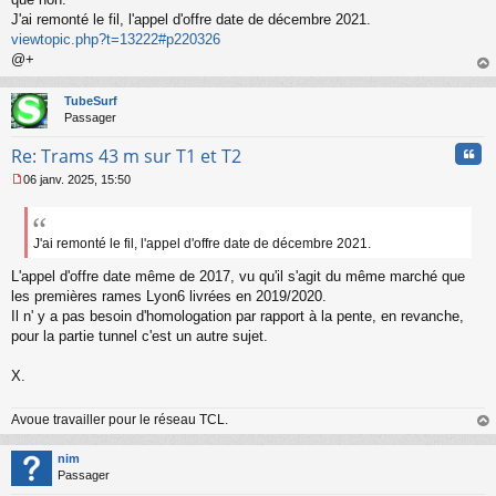
g
J'ai remonté le fil, l'appel d'offre date de décembre 2021.
e
viewtopic.php?t=13222#p220326
n
o
@+
n
au
l
t
TubeSurf
u
Passager
Cita
Re: Trams 43 m sur T1 et T2
06 janv. 2025, 15:50
M
e
s
s
J'ai remonté le fil, l'appel d'offre date de décembre 2021.
a
L'appel d'offre date même de 2017, vu qu'il s'agit du même marché que
g
e
les premières rames Lyon6 livrées en 2019/2020.
n
Il n' y a pas besoin d'homologation par rapport à la pente, en revanche,
o
pour la partie tunnel c'est un autre sujet.
n
l
X.
u
Avoue travailler pour le réseau TCL.
au
t
nim
Passager