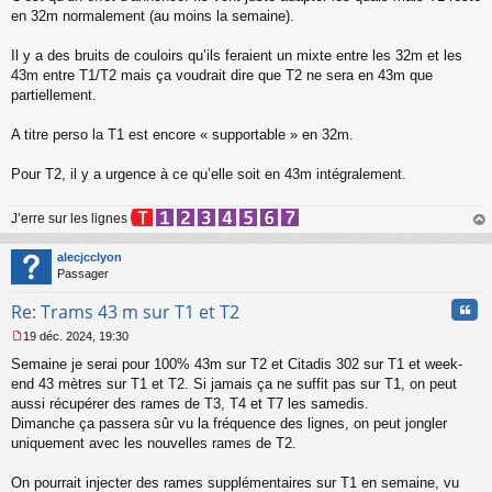
s
en 32m normalement (au moins la semaine).
s
a
Il y a des bruits de couloirs qu’ils feraient un mixte entre les 32m et les
g
43m entre T1/T2 mais ça voudrait dire que T2 ne sera en 43m que
e
partiellement.
n
o
n
A titre perso la T1 est encore « supportable » en 32m.
l
u
Pour T2, il y a urgence à ce qu’elle soit en 43m intégralement.
J’erre sur les lignes
au
t
alecjcclyon
Passager
Cita
Re: Trams 43 m sur T1 et T2
19 déc. 2024, 19:30
M
Semaine je serai pour 100% 43m sur T2 et Citadis 302 sur T1 et week-
e
s
end 43 mètres sur T1 et T2. Si jamais ça ne suffit pas sur T1, on peut
s
aussi récupérer des rames de T3, T4 et T7 les samedis.
a
Dimanche ça passera sûr vu la fréquence des lignes, on peut jongler
g
uniquement avec les nouvelles rames de T2.
e
n
o
On pourrait injecter des rames supplémentaires sur T1 en semaine, vu