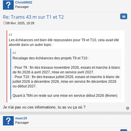
t
Chris69002
g
Passager
e
n
Cita
Re: Trams 43 m sur T1 et T2
o
n
08 févr. 2025, 19:28
l
M
u
e
s
s
Les échéances ont bien été repoussées pour T9 et T10, cela avait été
a
abordé dans un autre topic :
g
e
n
Recalage des échéances des projets T9 et T10 :
o
n
- Pour T9 : fin des travaux novembre 2026, essais et marche à blanc
l
de fin 2026 à avril 2027, mise en service avril 2027.
u
- Pour T10 : fin des travaux juillet 2026, essais et marche à blanc de
juillet 2026 à décembre 2026, mise en service fin décembre 2026
ou début 2027.
Quant à T6N on reste sur une mise en service début 2026 (février).
Je n'ai pas vu ces informations, tu as vu ça où ?
au
t
maxc19
Passager