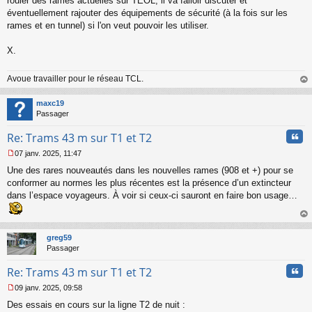
rouler des rames actuelles sur TEOL, il va falloir discuter et
éventuellement rajouter des équipements de sécurité (à la fois sur les
rames et en tunnel) si l'on veut pouvoir les utiliser.
X.
Avoue travailler pour le réseau TCL.
au
t
maxc19
Passager
Cita
Re: Trams 43 m sur T1 et T2
07 janv. 2025, 11:47
M
Une des rares nouveautés dans les nouvelles rames (908 et +) pour se
e
s
conformer au normes les plus récentes est la présence d’un extincteur
s
dans l’espace voyageurs. À voir si ceux-ci sauront en faire bon usage…
a
g
e
au
n
t
greg59
o
Passager
n
l
Cita
Re: Trams 43 m sur T1 et T2
u
09 janv. 2025, 09:58
M
Des essais en cours sur la ligne T2 de nuit :
e