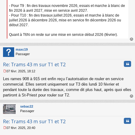
n
- Pour T9 : fin des travaux novembre 2026, essais et marche à blanc de
o
fin 2026 à avril 2027, mise en service avril 2027.
n
- Pour T10 : fin des travaux juillet 2026, essais et marche à blanc de
l
juillet 2026 à décembre 2026, mise en service fin décembre 2026 ou
u
début 2027.
Quant à T6N on reste sur une mise en service début 2026 (février).
au
t
maxc19
Passager
Cita
Re: Trams 43 m sur T1 et T2
07 févr. 2025, 18:12
M
Les rames 908 à 915 ont enfin reçu l’autorisation de rouler en service
e
s
commercial. Elles seront uniquement sur T3 dès lundi 10 février et
s
pendant toute la durée des travaux, comme dit plus haut, après quoi elles
a
partiront à St-Priest pour rouler sur T2.
g
au
e
t
n
sebac22
o
Passager
n
Cita
l
Re: Trams 43 m sur T1 et T2
u
07 févr. 2025, 20:40
M