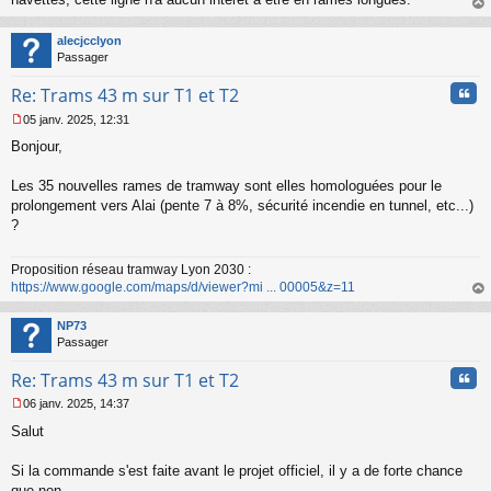
g
au
e
t
n
alecjcclyon
o
Passager
n
l
Cita
Re: Trams 43 m sur T1 et T2
u
05 janv. 2025, 12:31
M
Bonjour,
e
s
s
Les 35 nouvelles rames de tramway sont elles homologuées pour le
a
prolongement vers Alai (pente 7 à 8%, sécurité incendie en tunnel, etc...)
g
?
e
n
o
Proposition réseau tramway Lyon 2030 :
n
https://www.google.com/maps/d/viewer?mi ... 00005&z=11
l
au
u
t
NP73
Passager
Cita
Re: Trams 43 m sur T1 et T2
06 janv. 2025, 14:37
M
Salut
e
s
s
Si la commande s'est faite avant le projet officiel, il y a de forte chance
a
que non.