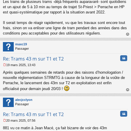
Les trains de plusieurs trams -déjà fréquents auparavant- sont quotidiens
g
et un ajout de 5 à 10 min au temps de trajet St-Priest > Perrache en HP
e
est quasi-systématique par rapport à la situation avant 2022.
n
o
n
Il serait temps de réagir rapidement, vu que les travaux sont encore tout
l
frais, sinon on va enliser une ligne de tram pendant des années dans des
u
conditions peu acceptables pour des utilisateurs réguliers.
au
t
maxc19
Passager
Cita
Re: Trams 43 m sur T1 et T2
19 mars 2025, 13:43
M
Après quelques semaines de retards pour des raisons d’homologation /
e
s
nouvelle réglementation STRMTG à cause de la longueur de la voûte de
s
Perrache, le lancement des 43m sur T2 en exploitation est enfin
a
officialisé pour demain jeudi 20/03 !
g
au
e
t
n
alecjcclyon
o
Passager
n
l
Cita
Re: Trams 43 m sur T1 et T2
u
20 mars 2025, 07:56
M
881 vu ce matin à Jean Macé, ça fait bizarre de voir des 43m
e