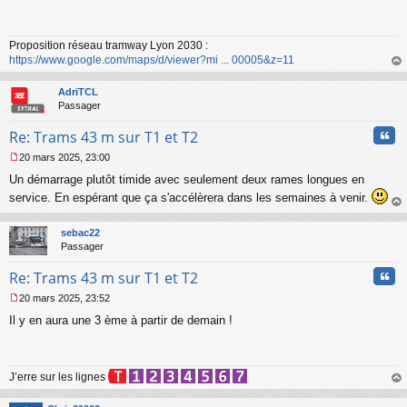
s
s
a
Proposition réseau tramway Lyon 2030 :
g
https://www.google.com/maps/d/viewer?mi ... 00005&z=11
e
n
au
o
t
AdriTCL
n
Passager
l
u
Cita
Re: Trams 43 m sur T1 et T2
20 mars 2025, 23:00
M
Un démarrage plutôt timide avec seulement deux rames longues en
e
s
service. En espérant que ça s'accélèrera dans les semaines à venir.
s
au
a
t
sebac22
g
Passager
e
n
Cita
Re: Trams 43 m sur T1 et T2
o
n
20 mars 2025, 23:52
l
M
u
Il y en aura une 3 ème à partir de demain !
e
s
s
a
J’erre sur les lignes
g
e
au
n
t