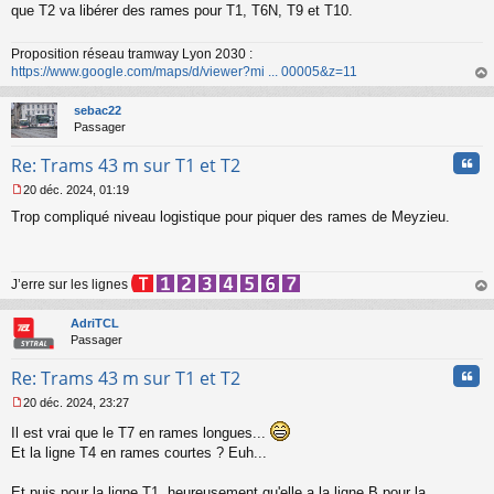
n
que T2 va libérer des rames pour T1, T6N, T9 et T10.
l
u
Proposition réseau tramway Lyon 2030 :
https://www.google.com/maps/d/viewer?mi ... 00005&z=11
au
t
sebac22
Passager
Cita
Re: Trams 43 m sur T1 et T2
20 déc. 2024, 01:19
M
Trop compliqué niveau logistique pour piquer des rames de Meyzieu.
e
s
s
a
J’erre sur les lignes
g
e
au
n
t
AdriTCL
o
Passager
n
l
Cita
Re: Trams 43 m sur T1 et T2
u
20 déc. 2024, 23:27
M
Il est vrai que le T7 en rames longues...
e
s
Et la ligne T4 en rames courtes ? Euh...
s
a
Et puis pour la ligne T1, heureusement qu'elle a la ligne B pour la