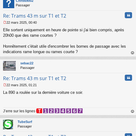
Chris69002
o
Passager
n
l
Cita
Re: Trams 43 m sur T1 et T2
u
22 mars 2025, 00:40
M
Elle sortent uniquement en heure de pointe si j'ai bien compris, après
e
s
20h00 que des rame courtes ?
s
a
Honnêtement c'était utile d'encombrer les bornes de passage avec les
g
indications rame longue ou rames courte ?
e
au
n
t
o
sebac22
n
Passager
l
u
Cita
Re: Trams 43 m sur T1 et T2
22 mars 2025, 01:21
M
La 890 a roulée sur la dernière voiture ce soir.
e
s
s
a
J’erre sur les lignes
g
e
au
n
t
TubeSurf
o
Passager
n
l