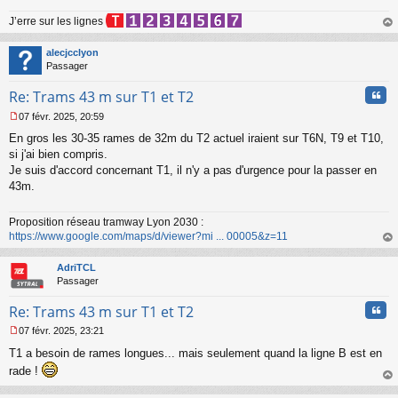
J’erre sur les lignes
au
t
alecjcclyon
Passager
Cita
Re: Trams 43 m sur T1 et T2
07 févr. 2025, 20:59
M
En gros les 30-35 rames de 32m du T2 actuel iraient sur T6N, T9 et T10,
e
s
si j'ai bien compris.
s
Je suis d'accord concernant T1, il n'y a pas d'urgence pour la passer en
a
43m.
g
e
n
Proposition réseau tramway Lyon 2030 :
o
https://www.google.com/maps/d/viewer?mi ... 00005&z=11
n
au
l
t
AdriTCL
u
Passager
Cita
Re: Trams 43 m sur T1 et T2
07 févr. 2025, 23:21
M
T1 a besoin de rames longues... mais seulement quand la ligne B est en
e
s
rade !
s
au
a