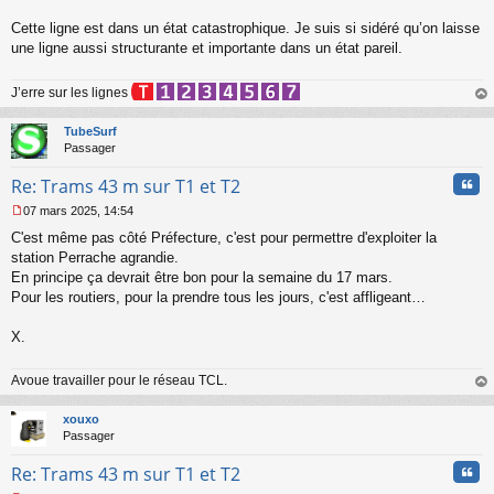
n
l
Cette ligne est dans un état catastrophique. Je suis si sidéré qu’on laisse
u
une ligne aussi structurante et importante dans un état pareil.
J’erre sur les lignes
au
t
TubeSurf
Passager
Cita
Re: Trams 43 m sur T1 et T2
07 mars 2025, 14:54
M
C'est même pas côté Préfecture, c'est pour permettre d'exploiter la
e
s
station Perrache agrandie.
s
En principe ça devrait être bon pour la semaine du 17 mars.
a
Pour les routiers, pour la prendre tous les jours, c'est affligeant…
g
e
X.
n
o
n
Avoue travailler pour le réseau TCL.
l
au
u
t
xouxo
Passager
Cita
Re: Trams 43 m sur T1 et T2