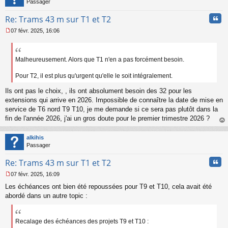
Passager
l
u
Cita
Re: Trams 43 m sur T1 et T2
07 févr. 2025, 16:06
M
e
s
s
Malheureusement. Alors que T1 n'en a pas forcément besoin.
a
g
Pour T2, il est plus qu'urgent qu'elle le soit intégralement.
e
n
Ils ont pas le choix, , ils ont absolument besoin des 32 pour les
o
extensions qui arrive en 2026. Impossible de connaître la date de mise en
n
service de T6 nord T9 T10, je me demande si ce sera pas plutôt dans la
l
fin de l'année 2026, j'ai un gros doute pour le premier trimestre 2026 ?
u
au
t
alkihis
Passager
Cita
Re: Trams 43 m sur T1 et T2
07 févr. 2025, 16:09
M
Les échéances ont bien été repoussées pour T9 et T10, cela avait été
e
s
abordé dans un autre topic :
s
a
g
Recalage des échéances des projets T9 et T10 :
e