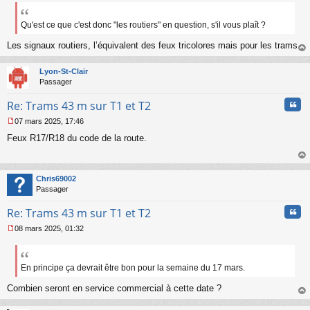
e
s
s
Qu'est ce que c'est donc "les routiers" en question, s'il vous plaît ?
a
Les signaux routiers, l’équivalent des feux tricolores mais pour les trams.
g
e
au
n
t
Lyon-St-Clair
o
Passager
n
l
Cita
Re: Trams 43 m sur T1 et T2
u
07 mars 2025, 17:46
M
Feux R17/R18 du code de la route.
e
s
s
au
a
t
Chris69002
g
Passager
e
n
Cita
Re: Trams 43 m sur T1 et T2
o
n
08 mars 2025, 01:32
l
M
u
e
s
s
En principe ça devrait être bon pour la semaine du 17 mars.
a
Combien seront en service commercial à cette date ?
g
e
au
n