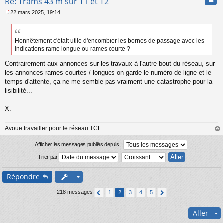
Cita
Re: Trams 43 m sur T1 et T2
u
22 mars 2025, 19:14
M
e
s
s
Honnêtement c'était utile d'encombrer les bornes de passage avec les
a
indications rame longue ou rames courte ?
g
e
Contrairement aux annonces sur les travaux à l'autre bout du réseau, sur
n
les annonces rames courtes / longues on garde le numéro de ligne et le
o
temps d'attente, ça ne me semble pas vraiment une catastrophe pour la
n
lisibilité...
l
u
X.
Avoue travailler pour le réseau TCL.
au
t
Afficher les messages publiés depuis :
Trier par
Répondre
218 messages
1
2
3
4
5
Aller