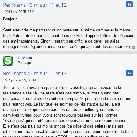
Cita
Re: Trams 43 m sur T1 et T2
06 janv. 2025, 16:01
M
Bonjour,
e
s
s
Sauf erreur de ma part tant qu’on reste sur la même gamme et la même
a
finalité de matériel rien n’interdit dans ce type d’appel d’offres de négocier
g
des aménagements. Sinon il serait bien difficile de gérer les aléas
e
(changements réglementaires ou de tracés qui ajoutent des contraintes).
n
o
au
n
t
TubeSurf
l
Passager
u
Cita
Re: Trams 43 m sur T1 et T2
07 janv. 2025, 09:16
M
Tout à fait; en revanche passer d'une classification au niveau de la
e
s
résistance au feu à une autre n'est pas simple, surtout quand des
s
composants complets doivent être remplacés pour répondre aux normes
a
plus restrictives. Le fait que les normes de résistance au feu aient
g
changé entre temps n'aide pas: les rames actuelles (y compris les
e
dernières livrées pour Lyon) sont toujours basées sur les normes
n
o
'historiques' qui ont été remplacées depuis par une norme européenne.
n
Elle n'est pas plus ou moins stricte (ça dépend des sujets) mais est
l
difficilement transposable: ce qui fait que derrière, pour permettre de faire
u