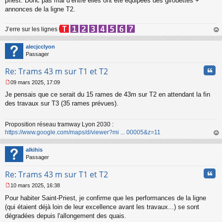
priest. Donc pas mal d’entre elles ont été équipées des girouettes +
annonces de la ligne T2.
J’erre sur les lignes
au
t
alecjcclyon
Passager
Cita
Re: Trams 43 m sur T1 et T2
09 mars 2025, 17:09
M
Je pensais que ce serait du 15 rames de 43m sur T2 en attendant la fin
e
s
des travaux sur T3 (35 rames prévues).
s
a
Proposition réseau tramway Lyon 2030 :
g
https://www.google.com/maps/d/viewer?mi ... 00005&z=11
e
n
au
o
t
alkihis
n
Passager
l
u
Cita
Re: Trams 43 m sur T1 et T2
10 mars 2025, 16:38
M
Pour habiter Saint-Priest, je confirme que les performances de la ligne
e
s
(qui étaient déjà loin de leur excellence avant les travaux...) se sont
s
dégradées depuis l'allongement des quais.
a