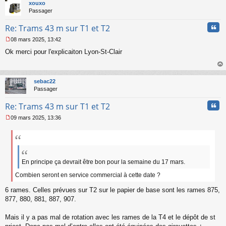
t
xouxo
o
Passager
n
l
Cita
Re: Trams 43 m sur T1 et T2
u
08 mars 2025, 13:42
M
Ok merci pour l'explicaiton Lyon-St-Clair
e
s
s
au
a
t
sebac22
g
Passager
e
n
Cita
Re: Trams 43 m sur T1 et T2
o
n
09 mars 2025, 13:36
l
M
u
e
s
s
a
g
En principe ça devrait être bon pour la semaine du 17 mars.
e
Combien seront en service commercial à cette date ?
n
o
6 rames. Celles prévues sur T2 sur le papier de base sont les rames 875,
n
877, 880, 881, 887, 907.
l
u
Mais il y a pas mal de rotation avec les rames de la T4 et le dépôt de st