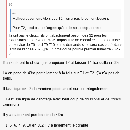
e
s
s
a
g
Malheureusement. Alors que T1 n'en a pas forcément besoin.
e
n
Pour T2, il est plus qu'urgent qu'elle le soit intégralement.
o
Ils ont pas le choix, , ils ont absolument besoin des 32 pour les
n
extensions qui arrive en 2026. Impossible de connaître la date de mise
l
u
en service de T6 nord T9 T10, je me demande si ce sera pas plutôt dans
la fin de l'année 2026, j'ai un gros doute pour le premier trimestre 2026
?
Bah si ils ont le choix : juste équiper T2 et laisser T1 tranquille en 32m.
Là on parle de 43m partiellement à la fois sur T1 et T2. Ça n’a pas de
sens.
Il faut équiper T2 de manière prioritaire et surtout intégralement.
T1 est une ligne de cabotage avec beaucoup de doublons et de troncs
communs.
Il y a clairement pas besoin de 43m.
T1, 5, 6, 7, 9, 10 en 302 il y a largement le compte.