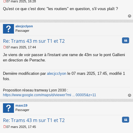
07 mars 2025, 16:28
M
Qu'est ce que c'est donc "les routiers" en question, s'il vous plaît ?
e
s
s
au
a
t
alecjcclyon
g
Passager
e
n
Cita
Re: Trams 43 m sur T1 et T2
o
n
07 mars 2025, 17:44
l
M
u
Je viens de voir passer à l'instant une rame de 43m sur le pont Gallieni
e
s
en direction de Perrache.
s
a
g
Dernière modification par
alecjcclyon
le 07 mars 2025, 17:45, modifié 1
e
fois.
n
o
Proposition réseau tramway Lyon 2030 :
n
https://www.google.com/maps/d/viewer?mi ... 00005&z=11
l
u
au
t
maxc19
Passager
Cita
Re: Trams 43 m sur T1 et T2
07 mars 2025, 17:45
M