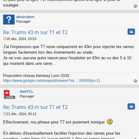
g
soulager.
e
n
au
o
t
alecjcclyon
n
Passager
l
u
Cita
Re: Trams 43 m sur T1 et T2
20 déc. 2024, 23:53
M
J'ai l'impression que T7 reste uniquement en 43m pour injecter les rames
e
s
longues facilement lors des événements au stade.
s
Je ne vois aucune autre raison pour l'exploiter en 43m au vu des 5 à 10
a
qui montent dans une rame...
g
e
n
Proposition réseau tramway Lyon 2030 :
o
https://www.google.com/maps/d/viewer?mi ... 00005&z=11
n
au
l
t
AdriTCL
u
Passager
Cita
Re: Trams 43 m sur T1 et T2
21 déc. 2024, 00:12
M
Effectivement, ma phrase pour T7 est purement ironique.
e
s
s
En dehors d'éventuellement faciliter l'injection des rames pour les
a
navettes, cette ligne n'a aucun intérêt à être en rames longues.