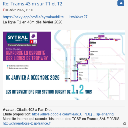
Cita
Re: Trams 43 m sur T1 et T2
06 févr. 2025, 11:00
M
https://bsky.app/profile/sytralmobilite ... iswi4tws27
e
s
La ligne T1 en 43m dès février 2026
s
a
g
e
n
o
n
l
u
Avatar
: Citadis 402 à Part Dieu
Etude proposition:
https://drive.google.com/file/d/1U_NJEj ... sp=sharing
Mon site internet qui raconte l'historique des TCSP en France, SAUF PARIS :
http://chronologie-tcsp-france.fr