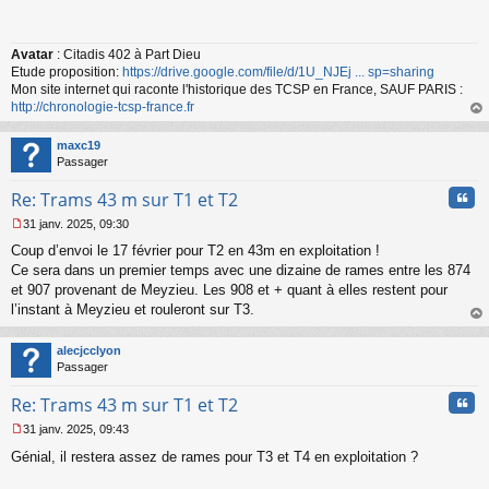
s
s
a
Avatar
: Citadis 402 à Part Dieu
g
Etude proposition:
https://drive.google.com/file/d/1U_NJEj ... sp=sharing
e
n
Mon site internet qui raconte l'historique des TCSP en France, SAUF PARIS :
o
http://chronologie-tcsp-france.fr
n
au
l
t
maxc19
u
Passager
Cita
Re: Trams 43 m sur T1 et T2
31 janv. 2025, 09:30
M
Coup d’envoi le 17 février pour T2 en 43m en exploitation !
e
s
Ce sera dans un premier temps avec une dizaine de rames entre les 874
s
et 907 provenant de Meyzieu. Les 908 et + quant à elles restent pour
a
l’instant à Meyzieu et rouleront sur T3.
g
au
e
t
n
alecjcclyon
o
Passager
n
Cita
l
Re: Trams 43 m sur T1 et T2
u
31 janv. 2025, 09:43
M
Génial, il restera assez de rames pour T3 et T4 en exploitation ?
e
s