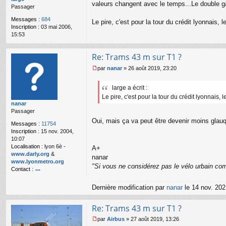
valeurs changent avec le temps...Le double ga
Passager
g
e
Messages :
684
Le pire, c'est pour la tour du crédit lyonnais,
n
Inscription :
03 mai 2006,
o
15:53
n
l
u
Re: Trams 43 m sur T1 ?
par
nanar
»
26 août 2019, 23:20
M
e
large a écrit :
s
Le pire, c'est pour la tour du crédit lyonnais,
s
nanar
a
Passager
g
e
Oui, mais ça va peut être devenir moins glauqu
Messages :
11754
n
Inscription :
15 nov. 2004,
o
10:07
n
Localisation :
lyon 6è -
A+
l
www.darly.org
&
nanar
u
www.lyonmetro.org
"Si vous ne considérez pas le vélo urbain com
Contact :
o
nt
Dernière modification par
nanar
le 14 nov. 2021
ac
te
Re: Trams 43 m sur T1 ?
r
n
par
Airbus
»
27 août 2019, 13:26
a
M