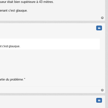
ueur était bien supérieure à 43 mètres.
tenant c'est glauque.
au
t
Citati
nt c'est glauque.
rtie du problème."
C
au
t
Citati