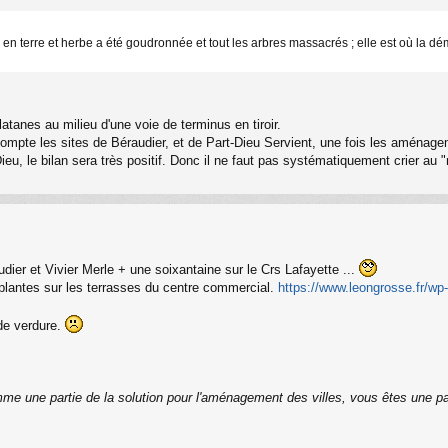
zone en terre et herbe a été goudronnée et tout les arbres massacrés ; elle est où l
atanes au milieu d'une voie de terminus en tiroir.
n compte les sites de Béraudier, et de Part-Dieu Servient, une fois les aména
ieu, le bilan sera très positif. Donc il ne faut pas systématiquement crier au
dier et Vivier Merle + une soixantaine sur le Crs Lafayette ...
 plantes sur les terrasses du centre commercial.
https://www.leongrosse.fr/wp-
 de verdure.
me une partie de la solution pour l'aménagement des villes, vous êtes une pa