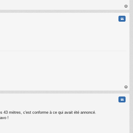
au
t
Citati
au
t
Citati
es 43 mètres, c'est conforme à ce qui avait été annoncé.
ravo !