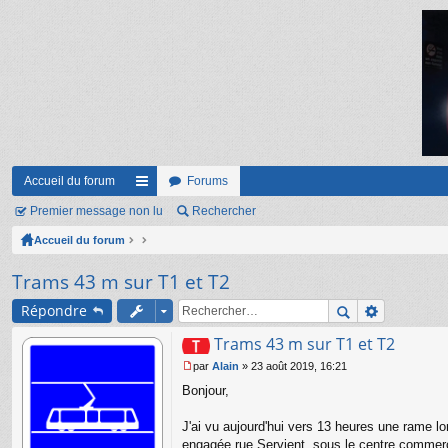
Accueil du forum
Forums
Premier message non lu
ac
Rechercher
Accueil du forum
co
ur
Trams 43 m sur T1 et T2
ci
Répondre
s
Trams 43 m sur T1 et T2
par
Alain
»
23 août 2019, 16:21
M
Bonjour,
e
s
s
J'ai vu aujourd'hui vers 13 heures une rame l
a
engagée rue Servient, sous le centre commerc