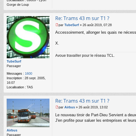
Localisation :
69009 - Lyon
l
Gorge de Loup
u
Re: Trams 43 m sur T1 ?
par
TubeSurf
»
26 août 2019, 07:28
M
Accessoirement, allonger les quais ne nécessi
e
s
s
X.
a
g
Avoue travailler pour le réseau TCL.
e
n
TubeSurf
o
Passager
n
Messages :
1600
l
Inscription :
28 sept. 2005,
u
16:07
Localisation :
TAS
Re: Trams 43 m sur T1 ?
par
Airbus
»
26 août 2019, 13:02
M
Le nouveau tiroir de Part-Dieu Servient a deu
e
s
J'en profite pour saluer les entreprises et leu
s
a
Airbus
g
Passager