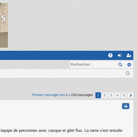
R
A
on
ns
Q
ne
cri
xi
pti
on
on
Premier message non lu
• 218 messages
1
2
3
4
5
Citati
ne équipe de personnes avec casque et gilet fluo. La rame s'est ensuite