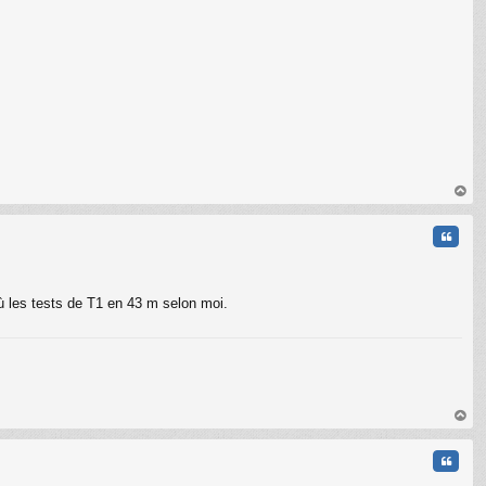
C
au
t
Citati
où les tests de T1 en 43 m selon moi.
au
t
Citati