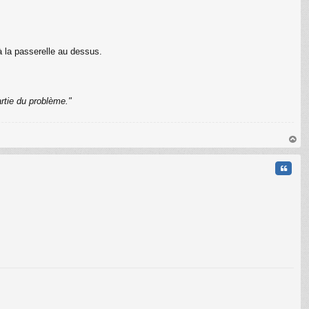
à la passerelle au dessus.
rtie du problème."
C
au
t
Citati