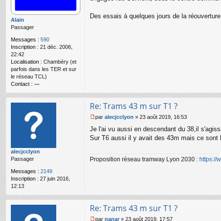
g
e
Des essais à quelques jours de la réouverture
n
Alain
o
Passager
n
l
Messages :
590
u
Inscription :
21 déc. 2006,
22:42
Localisation :
Chambéry (et
parfois dans les TER et sur
le réseau TCL)
Contact :
o
nt
Re: Trams 43 m sur T1 ?
ac
te
par
alecjcclyon
»
23 août 2019, 16:53
r
M
Je l'ai vu aussi en descendant du 38,il s'agiss
Al
e
ai
s
Sur T6 aussi il y avait des 43m mais ce sont l
n
s
alecjcclyon
a
Proposition réseau tramway Lyon 2030 :
https:/
Passager
g
e
Messages :
2149
n
Inscription :
27 juin 2016,
o
12:13
n
l
u
Re: Trams 43 m sur T1 ?
par
nanar
»
23 août 2019, 17:57