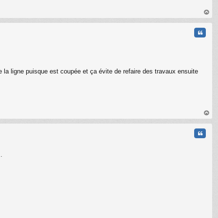
au
t
Citati
 la ligne puisque est coupée et ça évite de refaire des travaux ensuite
au
t
Citati
.