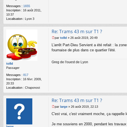
e
n
Messages :
1655
o
Inscription :
16 août 2011,
n
10:37
l
Localisation :
Lyon 3
u
Re: Trams 43 m sur T1 ?
par
to8d
»
26 août 2019, 20:49
M
L'arrêt Part-Dieu Servient a été refait : la z
e
s
fournaise de plus dans ce quartier l'été.
s
a
Greg de l'ouest de Lyon
g
to8d
e
Passager
n
o
Messages :
817
n
Inscription :
16 févr. 2009,
l
20:33
u
Localisation :
Chaponost
Re: Trams 43 m sur T1 ?
par
large
»
26 août 2019, 22:13
M
C'est vrai, c'est vraiment moche, ça rappelle
e
s
s
Je me souviens en 2000, pendant les travaux d
large
a