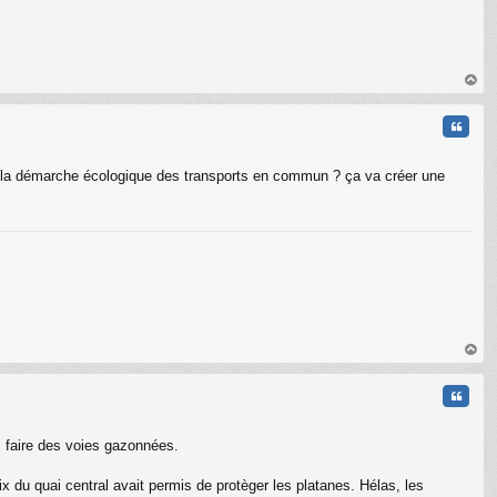
au
t
Citati
t où la démarche écologique des transports en commun ? ça va créer une
au
t
Citati
s faire des voies gazonnées.
 du quai central avait permis de protèger les platanes. Hélas, les