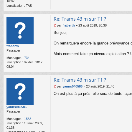
16:07
Localisation :
TAS
Re: Trams 43 m sur T1 ?
par
fraberth
»
23 août 2019, 20:38
M
Bonjour,
e
s
s
On remarquera encore la grande prévoyance du s
fraberth
a
Passager
g
Mais comment faire ça niveau exploitation ? Ut
e
Messages :
734
n
Inscription :
07 déc. 2017,
o
08:04
n
l
u
Re: Trams 43 m sur T1 ?
par
yanns040586
»
23 août 2019, 21:40
M
On est plus à ça près, elle sera de toute faç
e
s
s
yanns040586
a
Passager
g
e
Messages :
1583
n
Inscription :
13 nov. 2009,
o
01:38
n