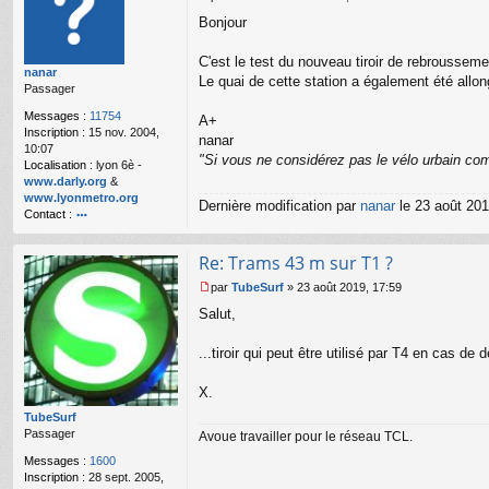
M
Bonjour
e
s
s
C'est le test du nouveau tiroir de rebroussemen
nanar
a
Le quai de cette station a également été allon
Passager
g
e
Messages :
11754
A+
n
Inscription :
15 nov. 2004,
o
nanar
10:07
n
"Si vous ne considérez pas le vélo urbain com
Localisation :
lyon 6è -
l
www.darly.org
&
u
www.lyonmetro.org
Dernière modification par
nanar
le 23 août 2019
Contact :
o
nt
Re: Trams 43 m sur T1 ?
ac
te
par
TubeSurf
»
23 août 2019, 17:59
r
M
Salut,
n
e
a
s
n
s
...tiroir qui peut être utilisé par T4 en cas d
ar
a
g
X.
e
n
TubeSurf
o
Passager
Avoue travailler pour le réseau TCL.
n
Messages :
1600
l
Inscription :
28 sept. 2005,
u