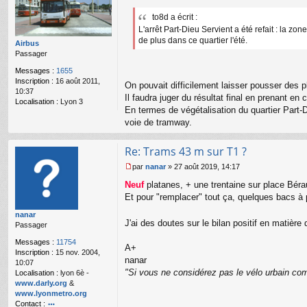
n
e
to8d a écrit :
ar
s
L'arrêt Part-Dieu Servient a été refait : la 
s
a
de plus dans ce quartier l'été.
Airbus
g
Passager
e
n
Messages :
1655
o
Inscription :
16 août 2011,
On pouvait difficilement laisser pousser des pl
n
10:37
Il faudra juger du résultat final en prenant e
l
Localisation :
Lyon 3
En termes de végétalisation du quartier Part-D
u
voie de tramway.
Re: Trams 43 m sur T1 ?
par
nanar
»
27 août 2019, 14:17
M
Neuf
platanes, + une trentaine sur place Bérau
e
s
Et pour "remplacer" tout ça, quelques bacs à
s
nanar
a
J'ai des doutes sur le bilan positif en matière
Passager
g
e
Messages :
11754
n
A+
Inscription :
15 nov. 2004,
o
nanar
10:07
n
"Si vous ne considérez pas le vélo urbain com
Localisation :
lyon 6è -
l
www.darly.org
&
u
www.lyonmetro.org
Contact :