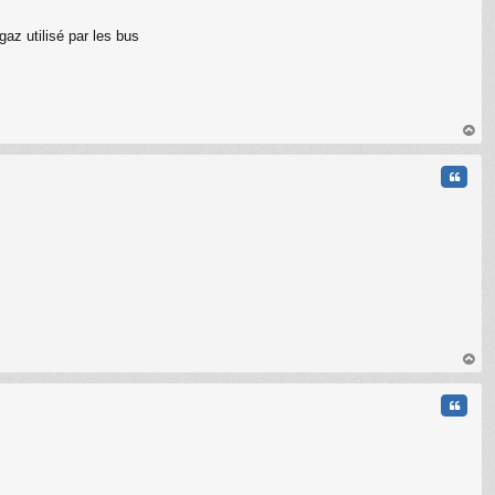
gaz utilisé par les bus
au
t
Citati
au
t
Citati