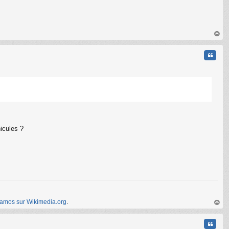
au
t
Citati
hicules ?
amos sur Wikimedia.org
.
au
t
Citati