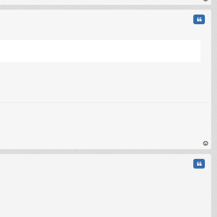
au
t
Citati
au
t
Citati