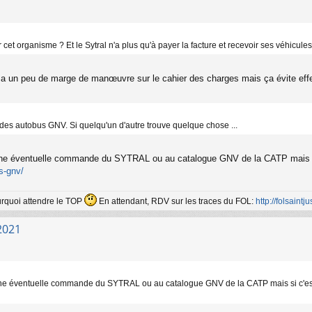
r cet organisme ? Et le Sytral n'a plus qu'à payer la facture et recevoir ses véhicules
l y a un peu de marge de manœuvre sur le cahier des charges mais ça évite effe
 des autobus GNV. Si quelqu'un d'autre trouve quelque chose ...
à une éventuelle commande du SYTRAL ou au catalogue GNV de la CATP mais si c
ds-gnv/
ourquoi attendre le TOP
En attendant, RDV sur les traces du FOL:
http://folsaintjus
2021
à une éventuelle commande du SYTRAL ou au catalogue GNV de la CATP mais si c'est c