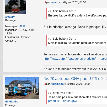
par
amaury
»
20 janv. 2020, 09:59
M
e
tibidibtibo a écrit :
s
En gros l'appel d'offre a déjà été effectuée pa
s
amaury
a
Passager
g
e
Messages :
4999
Sur le principe, c'est ça. Dans la pratique, i
n
Inscription :
12 nov. 2004,
o
12:19
n
Localisation :
Lyon 5e
tibidibtibo a écrit :
l
Contact :
Mais je n'ai trouvé aucun résultat concernant
u
o
nt
ac
Je ne sais pas si la question était relative 
te
http://www.catp.fr/categories-produits/ ... dar
r
a
m
A quand le retour des trolleys sur l'axe A2 ?!? P
a
ur
y
Re: 70 autobus GNV pour UTS dès 
par
tibidibtibo
»
20 janv. 2020, 11:50
M
e
amaury a écrit :
s
Je ne sais pas si la question était relative 
s
a
produits/ ... dards-gnv/
tibidibtibo
g
Passager