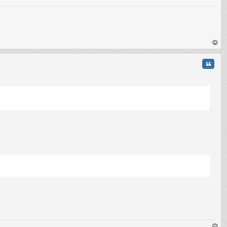
au
t
Citati