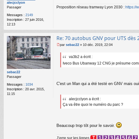
alecjcclyon
a
Proposition réseau tramway Lyon 2030 :
https:/
Passager
g
e
Messages :
2149
n
Inscription :
27 juin 2016,
o
12:13
n
l
u
Re: 70 autobus GNV pour UTS dès 
par
sebac22
»
10 déc. 2019, 22:04
M
e
va3b2 a écrit :
s
s
Iveco Bus Ubanway 12 CNG je présume com
a
g
sebac22
e
Passager
n
C'est un Man qui a été testé en GNV mais oui o
Messages :
1034
o
Inscription :
20 avr. 2015,
n
11:15
l
alecjcclyon a écrit :
u
Ça va être quoi le numéro du parc ?
Beaucoup trop tôt pour le savoir.
J’erre sur les lignes