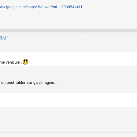
/www.google.com/maps/d/viewer?mi ... 00005&z=11
2021
me véhicule .
n peut tabler sur ça j'imagine...