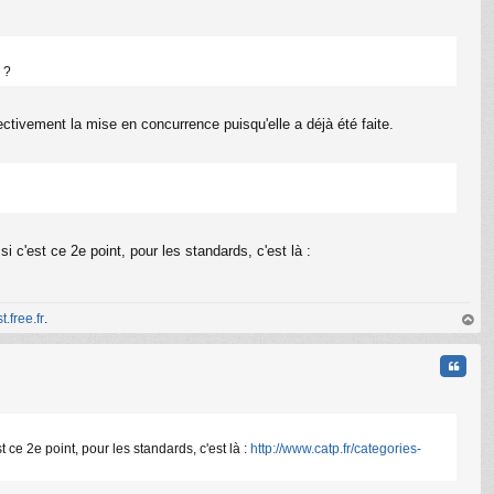
 ?
ctivement la mise en concurrence puisqu'elle a déjà été faite.
C
'est ce 2e point, pour les standards, c'est là :
t.free.fr
.
au
t
Citati
e 2e point, pour les standards, c'est là :
http://www.catp.fr/categories-