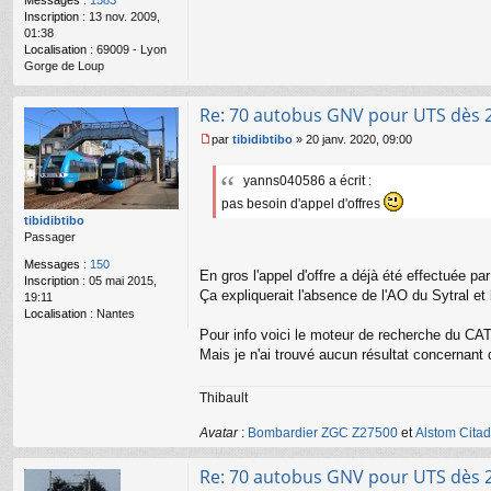
n
Inscription :
13 nov. 2009,
o
01:38
n
Localisation :
69009 - Lyon
l
Gorge de Loup
u
Re: 70 autobus GNV pour UTS dès 
par
tibidibtibo
»
20 janv. 2020, 09:00
M
e
yanns040586 a écrit :
s
s
pas besoin d'appel d'offres
a
tibidibtibo
g
Passager
e
Messages :
150
n
En gros l'appel d'offre a déjà été effectuée pa
Inscription :
05 mai 2015,
o
Ça expliquerait l'absence de l'AO du Sytral et
19:11
n
Localisation :
Nantes
l
u
Pour info voici le moteur de recherche du CA
Mais je n'ai trouvé aucun résultat concernant
Thibault
Avatar
:
Bombardier ZGC Z27500
et
Alstom Citad
Re: 70 autobus GNV pour UTS dès 