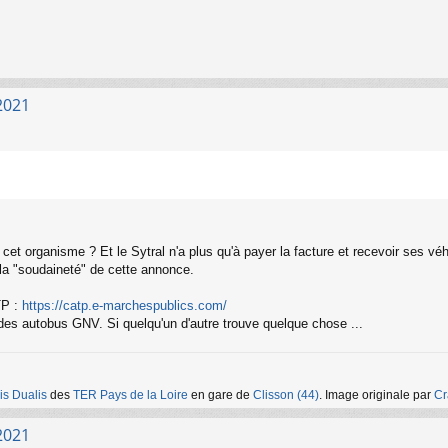
2021
r cet organisme ? Et le Sytral n'a plus qu'à payer la facture et recevoir ses vé
 la "soudaineté" de cette annonce.
TP :
https://catp.e-marchespublics.com/
 des autobus GNV. Si quelqu'un d'autre trouve quelque chose ...
is Dualis
des
TER Pays de la Loire
en gare de
Clisson (44)
. Image originale par
Cr
2021