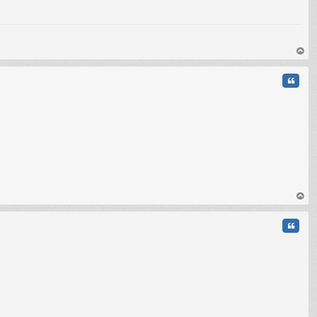
au
t
Citati
au
t
Citati