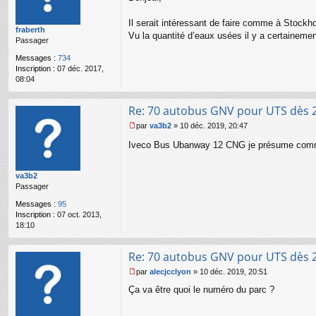
s
s
Il serait intéressant de faire comme à Stockho
fraberth
a
Vu la quantité d’eaux usées il y a certainement
Passager
g
e
Messages :
734
n
Inscription :
07 déc. 2017,
o
08:04
n
l
u
Re: 70 autobus GNV pour UTS dès 
par
va3b2
»
10 déc. 2019, 20:47
M
Iveco Bus Ubanway 12 CNG je présume comm
e
s
s
va3b2
a
Passager
g
e
Messages :
95
n
Inscription :
07 oct. 2013,
o
18:10
n
l
u
Re: 70 autobus GNV pour UTS dès 
par
alecjcclyon
»
10 déc. 2019, 20:51
M
Ça va être quoi le numéro du parc ?
e
s
s