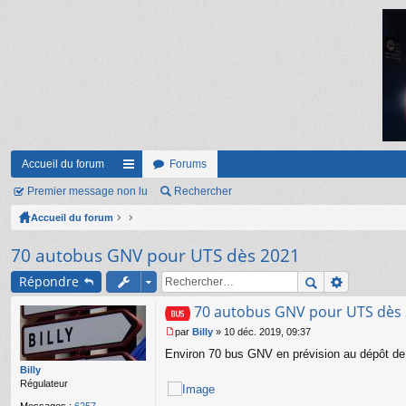
Accueil du forum
Forums
Premier message non lu
ac
Rechercher
Accueil du forum
co
ur
70 autobus GNV pour UTS dès 2021
ci
Répondre
s
70 autobus GNV pour UTS dès
par
Billy
»
10 déc. 2019, 09:37
M
Environ 70 bus GNV en prévision au dépôt de L
e
s
Billy
s
Régulateur
a