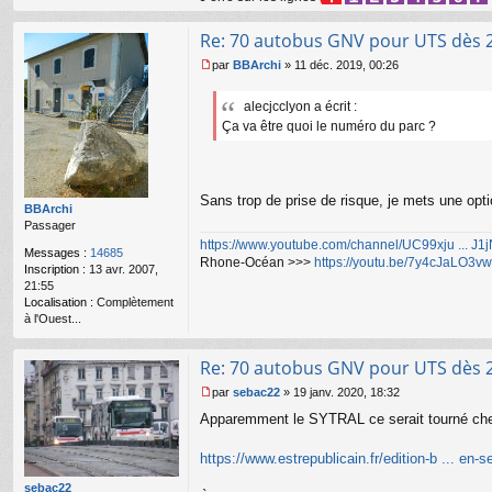
Re: 70 autobus GNV pour UTS dès 
par
BBArchi
»
11 déc. 2019, 00:26
M
e
alecjcclyon a écrit :
s
Ça va être quoi le numéro du parc ?
s
a
g
e
n
Sans trop de prise de risque, je mets une opt
o
BBArchi
n
Passager
l
https://www.youtube.com/channel/UC99xju ... J
Messages :
14685
u
Rhone-Océan >>>
https://youtu.be/7y4cJaLO3vw
Inscription :
13 avr. 2007,
21:55
Localisation :
Complètement
à l'Ouest...
Re: 70 autobus GNV pour UTS dès 
par
sebac22
»
19 janv. 2020, 18:32
M
Apparemment le SYTRAL ce serait tourné chez 
e
s
s
https://www.estrepublicain.fr/edition-b ... en-s
a
g
sebac22