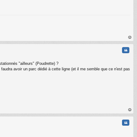
C
au
t
Citati
tationnés "ailleurs" (Poudrette) ?
faudra avoir un parc dédié à cette ligne (et il me semble que ce n'est pas
au
t
Citati