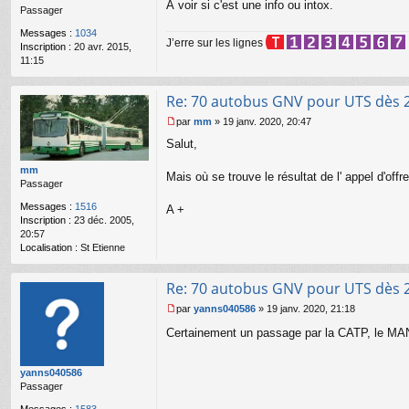
À voir si c'est une info ou intox.
e
Passager
n
Messages :
1034
o
J’erre sur les lignes
Inscription :
20 avr. 2015,
n
11:15
l
u
Re: 70 autobus GNV pour UTS dès 
par
mm
»
19 janv. 2020, 20:47
M
Salut,
e
s
mm
s
Mais où se trouve le résultat de l' appel d'offre
Passager
a
g
Messages :
1516
A +
e
Inscription :
23 déc. 2005,
n
20:57
o
Localisation :
St Etienne
n
l
u
Re: 70 autobus GNV pour UTS dès 
par
yanns040586
»
19 janv. 2020, 21:18
M
Certainement un passage par la CATP, le MAN 
e
s
s
yanns040586
a
Passager
g
e
Messages :
1583