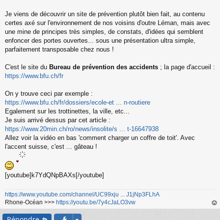
s
s
Je viens de découvrir un site de prévention plutôt bien fait, au contenu
a
certes axé sur l'environnement de nos voisins d'outre Léman, mais avec
g
une mine de principes très simples, de constats, d'idées qui semblent
e
enfoncer des portes ouvertes... sous une présentation ultra simple,
n
o
parfaitement transposable chez nous !
n
l
C'est le site du
Bureau de prévention des accidents
; la page d'accueil :
u
https://www.bfu.ch/fr
On y trouve ceci par exemple :
https://www.bfu.ch/fr/dossiers/ecole-et ... n-routiere
Egalement sur les trottinettes, la ville, etc...
Je suis arrivé dessus par cet article :
https://www.20min.ch/ro/news/insolite/s ... t-16647938
Allez voir la vidéo en bas 'comment charger un coffre de toit'. Avec
l'accent suisse, c'est ... gâteau !
[youtube]k7YdQNpBAXs[/youtube]
https://www.youtube.com/channel/UC99xju ... J1jNp3FLhA
Rhone-Océan >>>
https://youtu.be/7y4cJaLO3vw
au
Répondre
t