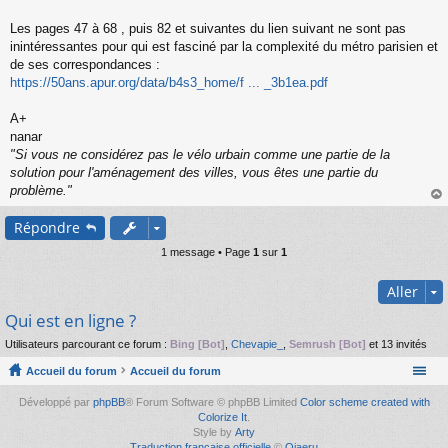
s
s
Les pages 47 à 68 , puis 82 et suivantes du lien suivant ne sont pas
a
inintéressantes pour qui est fasciné par la complexité du métro parisien et
g
de ses correspondances :
e
https://50ans.apur.org/data/b4s3_home/f ... _3b1ea.pdf
n
o
n
A+
l
nanar
u
"Si vous ne considérez pas le vélo urbain comme une partie de la
solution pour l'aménagement des villes, vous êtes une partie du
problème."
au
Répondre
t
1 message • Page
1
sur
1
Aller
Qui est en ligne ?
Utilisateurs parcourant ce forum :
Bing [Bot]
,
Chevapie_
,
Semrush [Bot]
et 13 invités
Accueil du forum
Accueil du forum
Développé par
phpBB
® Forum Software © phpBB Limited
Color scheme created with
Colorize It
.
Style by
Arty
Traduction française officielle
©
Qiaeru