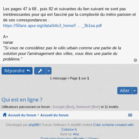
s
s
Les pages 47 à 68 , puis 82 et suivantes du lien suivant ne sont pas
a
inintéressantes pour qui est fasciné par la complexité du métro parisien et
g
de ses correspondances :
e
https://50ans.apur.org/data/b4s3_home/f ... _3b1ea.pdf
n
o
n
A+
l
nanar
u
"Si vous ne considérez pas le vélo urbain comme une partie de la
solution pour l'aménagement des villes, vous êtes une partie du
problème."
au
Répondre
t
1 message • Page
1
sur
1
Aller
Qui est en ligne ?
Utilisateurs parcourant ce forum :
Google [Bot]
,
Semrush [Bot]
et 11 invités
Accueil du forum
Accueil du forum
Développé par
phpBB
® Forum Software © phpBB Limited
Color scheme created with
Colorize It
.
Style by
Arty
Traduction française officielle
©
Qiaeru