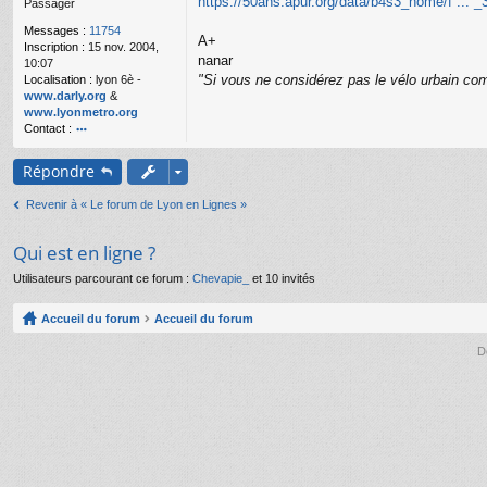
https://50ans.apur.org/data/b4s3_home/f ... _
Passager
g
e
Messages :
11754
A+
n
Inscription :
15 nov. 2004,
o
nanar
10:07
n
"Si vous ne considérez pas le vélo urbain com
Localisation :
lyon 6è -
l
www.darly.org
&
u
www.lyonmetro.org
Contact :
o
nt
Répondre
ac
te
Revenir à « Le forum de Lyon en Lignes »
r
n
a
Qui est en ligne ?
n
ar
Utilisateurs parcourant ce forum :
Chevapie_
et 10 invités
Accueil du forum
Accueil du forum
D