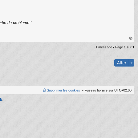
rtie du problème."
C
au
1 message • Page
1
sur
1
t
Aller
Supprimer les cookies
Fuseau horaire sur
UTC+02:00
It
.