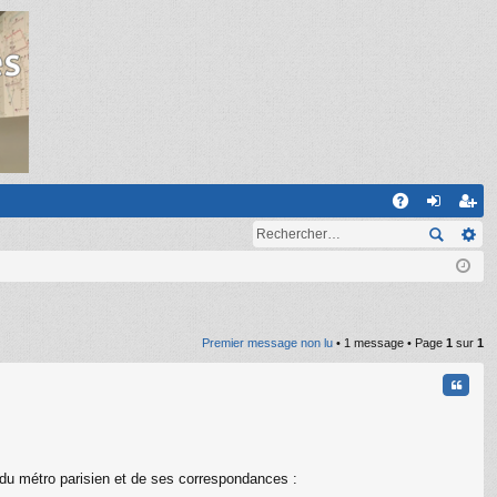
R
A
on
ns
Q
ne
cri
xi
pti
on
on
Premier message non lu
• 1 message • Page
1
sur
1
Citati
é du métro parisien et de ses correspondances :