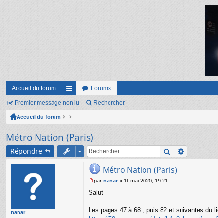
Accueil du forum
Forums
Premier message non lu
ac
Rechercher
Accueil du forum
co
ur
Métro Nation (Paris)
ci
Répondre
s
Métro Nation (Paris)
par
nanar
»
11 mai 2020, 19:21
M
Salut
e
s
s
Les pages 47 à 68 , puis 82 et suivantes du l
nanar
a