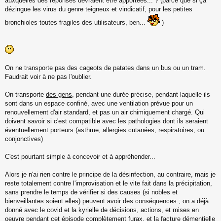
auxquelles des réponses devraient être apportées... ? (parce que si ça
dézingue les virus du genre teigneux et vindicatif, pour les petites
bronchioles toutes fragiles des utilisateurs, ben...
)
On ne transporte pas des cageots de patates dans un bus ou un tram.
Faudrait voir à ne pas l'oublier.
On transporte
des gens
, pendant une durée précise, pendant laquelle ils
sont dans un espace confiné, avec une ventilation prévue pour un
renouvellement d'air standard, et pas un air chimiquement chargé. Qui
doivent savoir si c'est compatible avec les pathologies dont ils seraient
éventuellement porteurs (asthme, allergies cutanées, respiratoires, ou
conjonctives)
C'est pourtant simple à concevoir et à appréhender...
Alors je n'ai rien contre le principe de la désinfection, au contraire, mais je
reste totalement contre l'improvisation et le vite fait dans la précipitation,
sans prendre le temps de vérifier si des causes (si nobles et
bienveillantes soient elles) peuvent avoir des conséquences ; on a déjà
donné avec le covid et la kyrielle de décisions, actions, et mises en
oeuvre pendant cet épisode complètement furax, et la facture démentielle