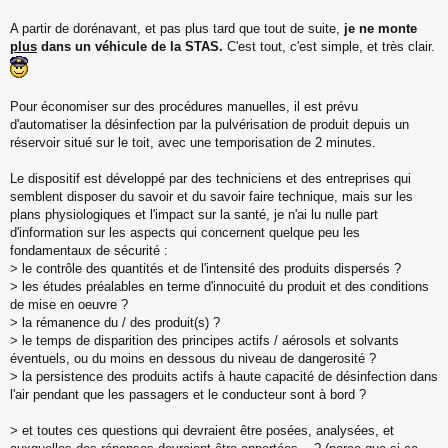
s
s
A partir de dorénavant, et pas plus tard que tout de suite,
je ne monte
a
plus
dans un véhicule de la STAS.
C'est tout, c'est simple, et très clair.
g
e
n
o
Pour économiser sur des procédures manuelles, il est prévu
n
d'automatiser la désinfection par la pulvérisation de produit depuis un
l
réservoir situé sur le toit, avec une temporisation de 2 minutes.
u
Le dispositif est développé par des techniciens et des entreprises qui
semblent disposer du savoir et du savoir faire technique, mais sur les
plans physiologiques et l'impact sur la santé, je n'ai lu nulle part
d'information sur les aspects qui concernent quelque peu les
fondamentaux de sécurité :
> le contrôle des quantités et de l'intensité des produits dispersés ?
> les études préalables en terme d'innocuité du produit et des conditions
de mise en oeuvre ?
> la rémanence du / des produit(s) ?
> le temps de disparition des principes actifs / aérosols et solvants
éventuels, ou du moins en dessous du niveau de dangerosité ?
> la persistence des produits actifs à haute capacité de désinfection dans
l'air pendant que les passagers et le conducteur sont à bord ?
> et toutes ces questions qui devraient être posées, analysées, et