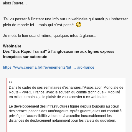
s
alors j'ouvre...
s
a
g
J'ai vu passer à l'instant une info sur un webinaire qui aurait pu intéresser
e
plein de monde ici... mais qui s'est passé.
n
o
n
Je mets le lien quand même, quelques infos à glaner...
l
u
Webinaire
Des "Bus Rapid Transit" à l'anglosaxonne aux lignes express
françaises sur autoroute
https://www.cerema.fr/fr/evenements/brt ... arc-france
Dans le cadre de ses séminaires d'échanges, l'Association Mondiale de
Route - PIARC France, avec le soutien du comité technique « Mobilité
en milieu urbain », a le plaisir de vous convier à ce webinaire.
Le développement des infrastructures figure depuis toujours au cœur
des préoccupations des aménageurs. Après guerre, elles ont conduit à
privilégier l'accessibilité voiture et à accroitre inexorablement les
distances de déplacement notamment pour les trajets du quotidien.