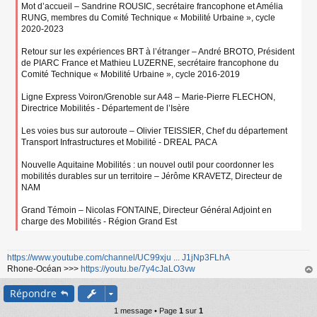
Mot d’accueil – Sandrine ROUSIC, secrétaire francophone et Amélia
RUNG, membres du Comité Technique « Mobilité Urbaine », cycle
2020-2023
Retour sur les expériences BRT à l’étranger – André BROTO, Président
de PIARC France et Mathieu LUZERNE, secrétaire francophone du
Comité Technique « Mobilité Urbaine », cycle 2016-2019
Ligne Express Voiron/Grenoble sur A48 – Marie-Pierre FLECHON,
Directrice Mobilités - Département de l’Isère
Les voies bus sur autoroute – Olivier TEISSIER, Chef du département
Transport Infrastructures et Mobilité - DREAL PACA
Nouvelle Aquitaine Mobilités : un nouvel outil pour coordonner les
mobilités durables sur un territoire – Jérôme KRAVETZ, Directeur de
NAM
Grand Témoin – Nicolas FONTAINE, Directeur Général Adjoint en
charge des Mobilités - Région Grand Est
https://www.youtube.com/channel/UC99xju ... J1jNp3FLhA
Rhone-Océan >>>
https://youtu.be/7y4cJaLO3vw
au
Répondre
t
1 message • Page
1
sur
1