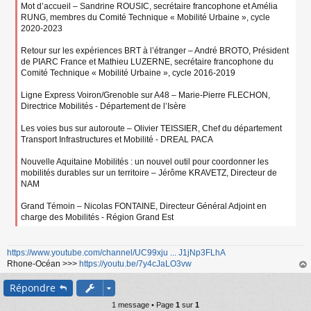
Mot d’accueil – Sandrine ROUSIC, secrétaire francophone et Amélia
RUNG, membres du Comité Technique « Mobilité Urbaine », cycle
2020-2023
Retour sur les expériences BRT à l’étranger – André BROTO, Président
de PIARC France et Mathieu LUZERNE, secrétaire francophone du
Comité Technique « Mobilité Urbaine », cycle 2016-2019
Ligne Express Voiron/Grenoble sur A48 – Marie-Pierre FLECHON,
Directrice Mobilités - Département de l’Isère
Les voies bus sur autoroute – Olivier TEISSIER, Chef du département
Transport Infrastructures et Mobilité - DREAL PACA
Nouvelle Aquitaine Mobilités : un nouvel outil pour coordonner les
mobilités durables sur un territoire – Jérôme KRAVETZ, Directeur de
NAM
Grand Témoin – Nicolas FONTAINE, Directeur Général Adjoint en
charge des Mobilités - Région Grand Est
https://www.youtube.com/channel/UC99xju ... J1jNp3FLhA
Rhone-Océan >>>
https://youtu.be/7y4cJaLO3vw
au
Répondre
t
1 message • Page
1
sur
1