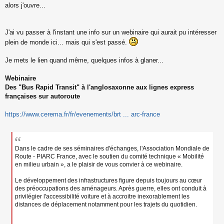
s
alors j'ouvre...
s
a
g
J'ai vu passer à l'instant une info sur un webinaire qui aurait pu intéresser
e
plein de monde ici... mais qui s'est passé.
n
o
n
Je mets le lien quand même, quelques infos à glaner...
l
u
Webinaire
Des "Bus Rapid Transit" à l'anglosaxonne aux lignes express
françaises sur autoroute
https://www.cerema.fr/fr/evenements/brt ... arc-france
Dans le cadre de ses séminaires d'échanges, l'Association Mondiale de
Route - PIARC France, avec le soutien du comité technique « Mobilité
en milieu urbain », a le plaisir de vous convier à ce webinaire.
Le développement des infrastructures figure depuis toujours au cœur
des préoccupations des aménageurs. Après guerre, elles ont conduit à
privilégier l'accessibilité voiture et à accroitre inexorablement les
distances de déplacement notamment pour les trajets du quotidien.