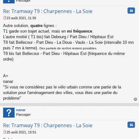
Passager
Cita
Re: Tramway T9 : Charpennes - La Soie
23 août 2021, 11:39
M
Autre solution,
quatre
lignes :
e
s
T1 garde son trajet actuel, mais en
mi fréquence
.
s
L'autre moitié ( T1 bis) fait Debourg / Part Dieu / Hôpitaux Est
a
T8 fait Bellecour - Part Dieu - La Doua - Vaulx - La Soie (intervalle 10 mn
g
puis 7 mn à terme).
.
Des partiels de renfort restent possibles
e
T8 bis fait Bellecour - Part Dieu - Hôpitaux Est (fréquence du même
n
o
ordre)
n
l
u
A+
nanar
"Si vous ne considérez pas le vélo urbain comme une partie de la
solution pour l'aménagement des villes, vous êtes une partie du
problème"
au
t
nanar
Passager
Cita
Re: Tramway T9 : Charpennes - La Soie
25 août 2021, 15:51
M