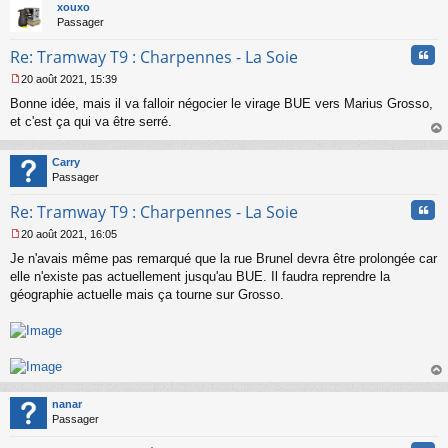
t
xouxo
Passager
Cita
Re: Tramway T9 : Charpennes - La Soie
20 août 2021, 15:39
M
Bonne idée, mais il va falloir négocier le virage BUE vers Marius Grosso,
e
s
et c'est ça qui va être serré.
s
au
a
t
Carry
g
Passager
e
n
Cita
Re: Tramway T9 : Charpennes - La Soie
o
n
20 août 2021, 16:05
l
M
u
Je n'avais même pas remarqué que la rue Brunel devra être prolongée car
e
s
elle n'existe pas actuellement jusqu'au BUE. Il faudra reprendre la
s
géographie actuelle mais ça tourne sur Grosso.
a
g
e
n
o
n
au
l
t
nanar
u
Passager