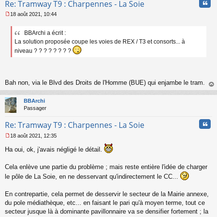
Cita
Re: Tramway T9 : Charpennes - La Soie
18 août 2021, 10:44
M
e
BBArchi a écrit :
s
La solution proposée coupe les voies de REX / T3 et consorts... à
s
a
niveau ? ? ? ? ? ? ? ?
g
e
n
o
Bah non, via le Blvd des Droits de l'Homme (BUE) qui enjambe le tram.
n
au
l
t
u
BBArchi
Passager
Cita
Re: Tramway T9 : Charpennes - La Soie
18 août 2021, 12:35
M
e
Ha oui, ok, j'avais négligé le détail.
s
s
Cela enlève une partie du problème ; mais reste entière l'idée de charger
a
le pôle de La Soie, en ne desservant qu'indirectement le CC...
g
e
n
En contrepartie, cela permet de desservir le secteur de la Mairie annexe,
o
du pole médiathèque, etc... en faisant le pari qu'à moyen terme, tout ce
n
secteur jusque là à dominante pavillonnaire va se densifier fortement ; la
l