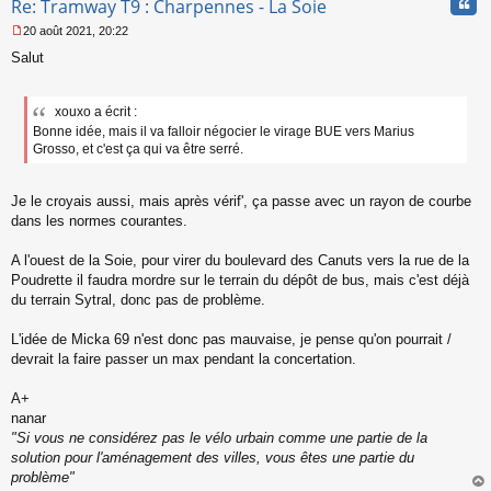
Cita
Re: Tramway T9 : Charpennes - La Soie
20 août 2021, 20:22
M
Salut
e
s
s
a
xouxo a écrit :
g
Bonne idée, mais il va falloir négocier le virage BUE vers Marius
e
Grosso, et c'est ça qui va être serré.
n
o
n
Je le croyais aussi, mais après vérif', ça passe avec un rayon de courbe
l
dans les normes courantes.
u
A l'ouest de la Soie, pour virer du boulevard des Canuts vers la rue de la
Poudrette il faudra mordre sur le terrain du dépôt de bus, mais c'est déjà
du terrain Sytral, donc pas de problème.
L'idée de Micka 69 n'est donc pas mauvaise, je pense qu'on pourrait /
devrait la faire passer un max pendant la concertation.
A+
nanar
"Si vous ne considérez pas le vélo urbain comme une partie de la
solution pour l'aménagement des villes, vous êtes une partie du
problème"