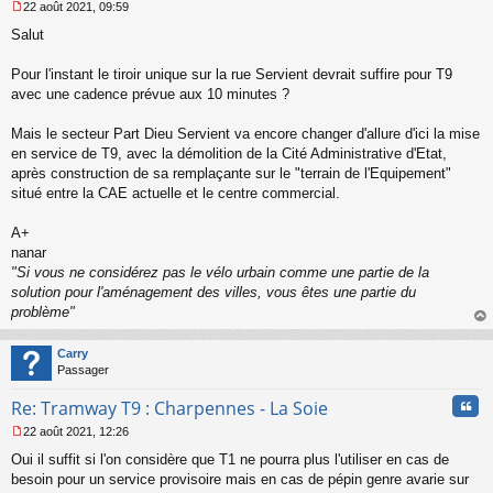
22 août 2021, 09:59
M
Salut
e
s
s
Pour l'instant le tiroir unique sur la rue Servient devrait suffire pour T9
a
avec une cadence prévue aux 10 minutes ?
g
e
Mais le secteur Part Dieu Servient va encore changer d'allure d'ici la mise
n
o
en service de T9, avec la démolition de la Cité Administrative d'Etat,
n
après construction de sa remplaçante sur le "terrain de l'Equipement"
l
situé entre la CAE actuelle et le centre commercial.
u
A+
nanar
"Si vous ne considérez pas le vélo urbain comme une partie de la
solution pour l'aménagement des villes, vous êtes une partie du
problème"
au
t
Carry
Passager
Cita
Re: Tramway T9 : Charpennes - La Soie
22 août 2021, 12:26
M
Oui il suffit si l'on considère que T1 ne pourra plus l'utiliser en cas de
e
s
besoin pour un service provisoire mais en cas de pépin genre avarie sur