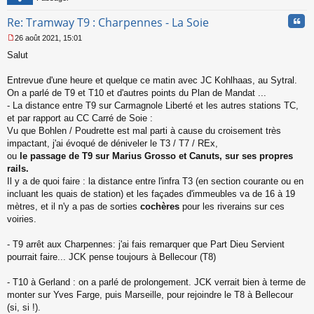
Cita
Re: Tramway T9 : Charpennes - La Soie
26 août 2021, 15:01
M
Salut
e
s
s
Entrevue d'une heure et quelque ce matin avec JC Kohlhaas, au Sytral.
a
On a parlé de T9 et T10 et d'autres points du Plan de Mandat ...
g
- La distance entre T9 sur Carmagnole Liberté et les autres stations TC,
e
et par rapport au CC Carré de Soie :
n
o
Vu que Bohlen / Poudrette est mal parti à cause du croisement très
n
impactant, j'ai évoqué de déniveler le T3 / T7 / REx,
l
ou
le passage de T9 sur Marius Grosso et Canuts, sur ses propres
u
rails.
Il y a de quoi faire : la distance entre l'infra T3 (en section courante ou en
incluant les quais de station) et les façades d'immeubles va de 16 à 19
mètres, et il n'y a pas de sorties
cochères
pour les riverains sur ces
voiries.
- T9 arrêt aux Charpennes: j'ai fais remarquer que Part Dieu Servient
pourrait faire... JCK pense toujours à Bellecour (T8)
- T10 à Gerland : on a parlé de prolongement. JCK verrait bien à terme de
monter sur Yves Farge, puis Marseille, pour rejoindre le T8 à Bellecour
(si, si !).