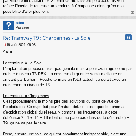
par Villeurbanne autant les 2 terminus me laissent perplexes. Ils vont
e
refaire l'ânerie de remettre un terminus à Charpennes alors qu'on a la
n
o
possibilité d'aller plus loin.
n
au
l
t
Rémi
u
Passager
Cita
Re: Tramway T9 : Charpennes - La Soie
19 août 2021, 09:08
M
Salut
e
s
s
Le terminus à La Soie
a
L'implantation proposée n'est pas géniale mais a pour avantage de ne pas
g
croiser à niveau T3-REX. La desserte du quartier serait meilleure en
e
arrivant par Bolhen - Poudrette mais en l'état actuel, ce serait avec un
n
o
croisement à niveau de T3.
n
l
Le terminus à Charpennes
u
C'est probablement la moins pire des solutions du point de vue de
l'exploitation. Ce sujet fait pour l'instant défaut : c'est quoi le schéma
d'exploitation global du réseau, y compris les fréquences, à cette
échéance ? T1 + T4 + T8 (dont on ne parle pas dans cette démarche) +
T9, ça ne va pas le faire.
Donc, encore une fois, ce qui est absolument indispensable, c'est une