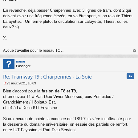
e
n
o
En revanche, déjà passer Charpennes avec 3 lignes de tram, dont 2 qui
n
doivent avoir une fréquence élevée, ça va être sport, si on rajoute Thiers
l
Lafayette… On ferme plutôt la circulation sur Lafayette, Thiers, ou les
u
deux? :-)
X.
Avoue travailler pour le réseau TCL.
au
t
nanar
Passager
Cita
Re: Tramway T9 : Charpennes - La Soie
23 août 2021, 10:09
M
Bien d'accord pour la
fusion de T8 et T9
,
e
s
et on envoie T1 à Part Dieu Vivier Merle sud, puis Pompidou /
s
Grandclément / Hôpitaux Est,
a
et T4 à La Doua IUT Feyssine.
g
e
Si aux heures de pointe la cadence de "T8/T9" s'avère insuffisante pour
n
o
la desserte du domaine universitaire, on essaie des partiels de renfort,
n
entre IUT Feyssine et Part Dieu Servient
l
u