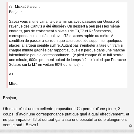
e
Micka69 a écrit :
s
Bonjour,
s
a
g
Savez vous si une variante de terminus avec passage sur Grosso et
e
l'avenue des Canuts a été étudiée? On dessert a peu près les même
n
endroits, pas de croisement a niveau de T3,T7 et Rhônexpress,
o
correspondance quai à quai avec T3 et accès rapide au métro. A
n
condition de passer à sens unique ces rues et de supprimer quelques
l
places la largeur semble suffire. Autant pas s'embêter à faire un tram si
u
chaque minute gagnée par rapport au bus est perdue dans une marche
interminable pour la correspondance... (A pied chaque 60 m fait perdre
une minute, 600m prennent autant de temps à faire à pied que Perrache
Solaize sur la M7 en voiture 90% du temps)....
A+
Micka
Bonjour,
Oh mais c'est une excellente proposition ! Ca permet d'une pierre, 3
coups, d''avoir une correspondance pratique quai à quai effectivement, et
ne pas impacter T3 et surtout ça laisse une possibilité de prolongement
vers le sud ! Bravo !
au