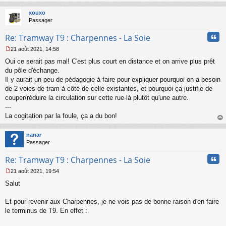
au
t
xouxo
Passager
Cita
Re: Tramway T9 : Charpennes - La Soie
21 août 2021, 14:58
M
Oui ce serait pas mal! C'est plus court en distance et on arrive plus prêt
e
s
du pôle d'échange.
s
Il y aurait un peu de pédagogie à faire pour expliquer pourquoi on a besoin
a
de 2 voies de tram à côté de celle existantes, et pourquoi ça justifie de
g
couper/réduire la circulation sur cette rue-là plutôt qu'une autre.
e
---
n
o
La cogitation par la foule, ça a du bon!
n
au
l
t
nanar
u
Passager
Cita
Re: Tramway T9 : Charpennes - La Soie
21 août 2021, 19:54
M
Salut
e
s
s
Et pour revenir aux Charpennes, je ne vois pas de bonne raison d'en faire
a
le terminus de T9. En effet :
g
e