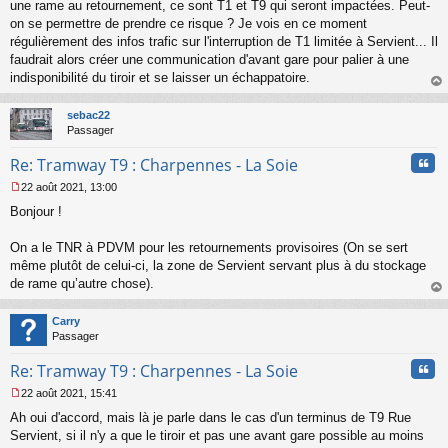
s
une rame au retournement, ce sont T1 et T9 qui seront impactées. Peut-
a
on se permettre de prendre ce risque ? Je vois en ce moment
g
régulièrement des infos trafic sur l'interruption de T1 limitée à Servient... Il
e
faudrait alors créer une communication d'avant gare pour palier à une
n
o
indisponibilité du tiroir et se laisser un échappatoire.
n
au
l
t
sebac22
u
Passager
Cita
Re: Tramway T9 : Charpennes - La Soie
22 août 2021, 13:00
M
Bonjour !
e
s
s
On a le TNR à PDVM pour les retournements provisoires (On se sert
a
même plutôt de celui-ci, la zone de Servient servant plus à du stockage
g
de rame qu’autre chose).
e
au
n
t
o
Carry
n
Passager
l
u
Cita
Re: Tramway T9 : Charpennes - La Soie
22 août 2021, 15:41
M
Ah oui d'accord, mais là je parle dans le cas d'un terminus de T9 Rue
e
s
Servient, si il n'y a que le tiroir et pas une avant gare possible au moins