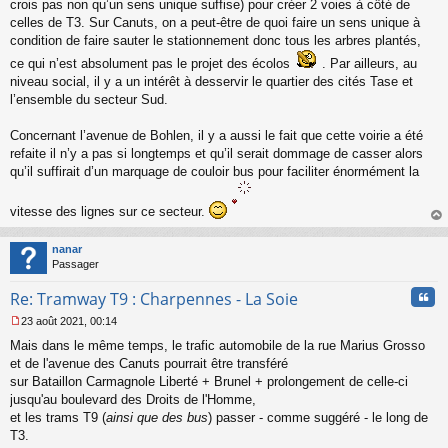
crois pas non qu’un sens unique suffise) pour créer 2 voies à côté de
celles de T3. Sur Canuts, on a peut-être de quoi faire un sens unique à
condition de faire sauter le stationnement donc tous les arbres plantés,
ce qui n’est absolument pas le projet des écolos
. Par ailleurs, au
niveau social, il y a un intérêt à desservir le quartier des cités Tase et
l’ensemble du secteur Sud.
Concernant l’avenue de Bohlen, il y a aussi le fait que cette voirie a été
refaite il n’y a pas si longtemps et qu’il serait dommage de casser alors
qu’il suffirait d’un marquage de couloir bus pour faciliter énormément la
vitesse des lignes sur ce secteur.
au
t
nanar
Passager
Cita
Re: Tramway T9 : Charpennes - La Soie
23 août 2021, 00:14
M
Mais dans le même temps, le trafic automobile de la rue Marius Grosso
e
s
et de l'avenue des Canuts pourrait être transféré
s
sur Bataillon Carmagnole Liberté + Brunel + prolongement de celle-ci
a
jusqu'au boulevard des Droits de l'Homme,
g
et les trams T9 (
ainsi que des bus
) passer - comme suggéré - le long de
e
T3.
n