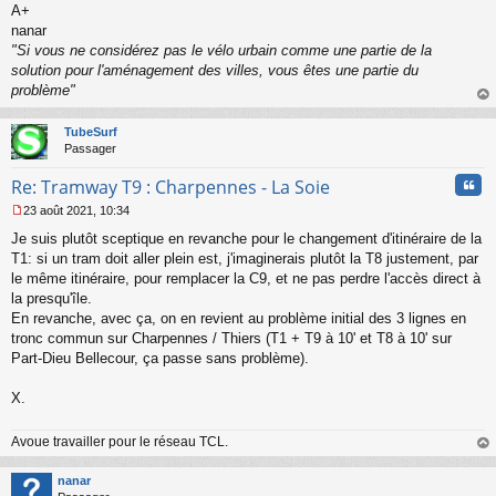
A+
nanar
"Si vous ne considérez pas le vélo urbain comme une partie de la
solution pour l'aménagement des villes, vous êtes une partie du
problème"
au
t
TubeSurf
Passager
Cita
Re: Tramway T9 : Charpennes - La Soie
23 août 2021, 10:34
M
Je suis plutôt sceptique en revanche pour le changement d'itinéraire de la
e
s
T1: si un tram doit aller plein est, j'imaginerais plutôt la T8 justement, par
s
le même itinéraire, pour remplacer la C9, et ne pas perdre l'accès direct à
a
la presqu'île.
g
En revanche, avec ça, on en revient au problème initial des 3 lignes en
e
tronc commun sur Charpennes / Thiers (T1 + T9 à 10' et T8 à 10' sur
n
o
Part-Dieu Bellecour, ça passe sans problème).
n
l
X.
u
Avoue travailler pour le réseau TCL.
au
t
nanar