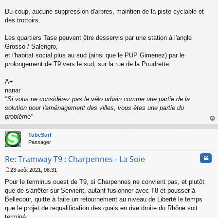
o
n
Du coup, aucune suppression d'arbres, maintien de la piste cyclable et
l
des trottoirs.
u
Les quartiers Tase peuvent être desservis par une station à l'angle
Grosso / Salengro,
et l'habitat social plus au sud (ainsi que le PUP Gimenez) par le
prolongement de T9 vers le sud, sur la rue de la Poudrette
A+
nanar
"Si vous ne considérez pas le vélo urbain comme une partie de la
solution pour l'aménagement des villes, vous êtes une partie du
problème"
au
t
TubeSurf
Passager
Cita
Re: Tramway T9 : Charpennes - La Soie
23 août 2021, 08:31
M
Pour le terminus ouest de T9, si Charpennes ne convient pas, et plutôt
e
s
que de s'arrêter sur Servient, autant fusionner avec T8 et pousser à
s
Bellecour, quitte à faire un retournement au niveau de Liberté le temps
a
que le projet de requalification des quais en rive droite du Rhône soit
g
terminé.