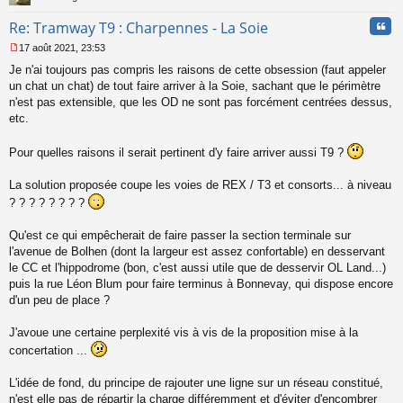
Cita
Re: Tramway T9 : Charpennes - La Soie
17 août 2021, 23:53
M
Je n'ai toujours pas compris les raisons de cette obsession (faut appeler
e
s
un chat un chat) de tout faire arriver à la Soie, sachant que le périmètre
s
n'est pas extensible, que les OD ne sont pas forcément centrées dessus,
a
etc.
g
e
Pour quelles raisons il serait pertinent d'y faire arriver aussi T9 ?
n
o
n
La solution proposée coupe les voies de REX / T3 et consorts... à niveau
l
? ? ? ? ? ? ? ?
u
Qu'est ce qui empêcherait de faire passer la section terminale sur
l'avenue de Bolhen (dont la largeur est assez confortable) en desservant
le CC et l'hippodrome (bon, c'est aussi utile que de desservir OL Land...)
puis la rue Léon Blum pour faire terminus à Bonnevay, qui dispose encore
d'un peu de place ?
J'avoue une certaine perplexité vis à vis de la proposition mise à la
concertation ...
L'idée de fond, du principe de rajouter une ligne sur un réseau constitué,
n'est elle pas de répartir la charge différemment et d'éviter d'encombrer