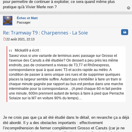
s
pour permettre de continuer à exploiter, ce sera quand même plus
a
pratique qu'à Vivier Merle non ?
g
au
e
t
n
Échec et Matt
o
Passager
n
Cita
l
Re: Tramway T9 : Charpennes - La Soie
u
22 août 2021, 22:13
M
e
Micka69 a écrit :
s
Savez vous si une variante de terminus avec passage sur Grosso et
s
a
l'avenue des Canuts a été étudiée? On dessert a peu près les même
g
endroits, pas de croisement a niveau de T3,T7 et Rhônexpress,
e
correspondance quai à quai avec T3 et accès rapide au métro. A
n
condition de passer à sens unique ces rues et de supprimer quelques
o
places la largeur semble suffire. Autant pas s'embêter à faire un tram si
n
chaque minute gagnée par rapport au bus est perdue dans une marche
l
interminable pour la correspondance... (A pied chaque 60 m fait perdre
u
une minute, 600m prennent autant de temps à faire à pied que Perrache
Solaize sur la M7 en voiture 90% du temps)....
Je ne crois pas que ça ait été étudié dans le détail, en revanche ça a déjà
été abordé. Il y a des obstacles importants : effectivement
l’incompréhension de fermer complètement Grosso et Canuts (car je ne