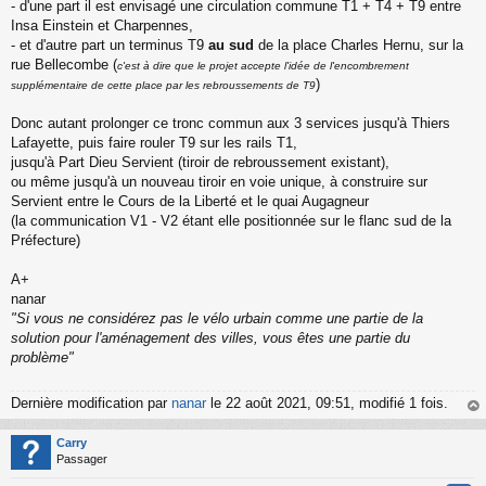
- d'une part il est envisagé une circulation commune T1 + T4 + T9 entre
n
o
Insa Einstein et Charpennes,
n
- et d'autre part un terminus T9
au sud
de la place Charles Hernu, sur la
l
rue Bellecombe (
c'est à dire que le projet accepte l'idée de l'encombrement
u
)
supplémentaire de cette place par les rebroussements de T9
Donc autant prolonger ce tronc commun aux 3 services jusqu'à Thiers
Lafayette, puis faire rouler T9 sur les rails T1,
jusqu'à Part Dieu Servient (tiroir de rebroussement existant),
ou même jusqu'à un nouveau tiroir en voie unique, à construire sur
Servient entre le Cours de la Liberté et le quai Augagneur
(la communication V1 - V2 étant elle positionnée sur le flanc sud de la
Préfecture)
A+
nanar
"Si vous ne considérez pas le vélo urbain comme une partie de la
solution pour l'aménagement des villes, vous êtes une partie du
problème"
Dernière modification par
nanar
le 22 août 2021, 09:51, modifié 1 fois.
au
t
Carry
Passager