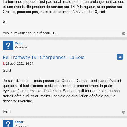
n
Le terminus proposé n'est pas idéal, mais permet un prolongement au sud
l
et une éventuelle jonction de service sur T3. A la rigueur, si ça passe sur
u
Grosso, pourquoi pas, mais le croisement à niveau de T3, niet.
X.
Avoue travailler pour le réseau TCL.
au
t
Rémi
Passager
Cita
Re: Tramway T9 : Charpennes - La Soie
26 août 2021, 14:24
M
Salut
e
s
s
Je suis d'accord... mais passer par Grosso - Canuts n'est pas si évident
a
que cela : il faut éliminer le stationnement et probablement la piste
g
cyclable (sujet sensible désormais). Sachant qu'il faut au moins un bon
e
trottoir côté sud, et au moins une voie de circulation générale pour la
n
o
desserte riveraine.
n
l
Rémi
u
au
t
nanar
Passager