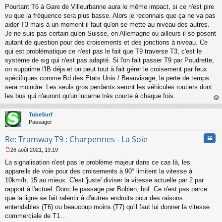
s
Pourtant T6 à Gare de Villeurbanne aura le même impact, si ce n'est pire
a
vu que la fréquence sera plus basse. Alors je reconnais que ça ne va pas
g
aider T3 mais à un moment il faut qu'on se mette au niveau des autres.
e
Je ne suis pas certain qu'en Suisse, en Allemagne ou ailleurs il se posent
n
o
autant de question pour des croisements et des jonctions à niveau. Ce
n
qui est problématique ce n'est pas le fait que T9 traverse T3, c'est le
l
système de sig qui n'est pas adapté. Si l'on fait passer T9 par Poudrette,
u
on supprime l'IB déja et on peut tout à fait gérer le croisement par feux
spécifiques comme Bd des Etats Unis / Beauvisage, la perte de temps
sera moindre. Les seuls gros perdants seront les véhicules routiers dont
les bus qui n'auront qu'un lucarne très courte à chaque fois.
au
t
TubeSurf
Passager
Cita
Re: Tramway T9 : Charpennes - La Soie
26 août 2021, 13:19
M
La signalisation n'est pas le problème majeur dans ce cas là, les
e
s
appareils de voie pour des croisements à 90° limitent la vitesse à
s
10km/h, 15 au mieux. C'est 'juste' diviser la vitesse actuelle par 2 par
a
rapport à l'actuel. Donc le passage par Bohlen, bof. Ce n'est pas parce
g
que la ligne se fait ralentir à d'autres endroits pour des raisons
e
entendables (T6) ou beaucoup moins (T7) qu'il faut lui donner la vitesse
n
o
commerciale de T1…