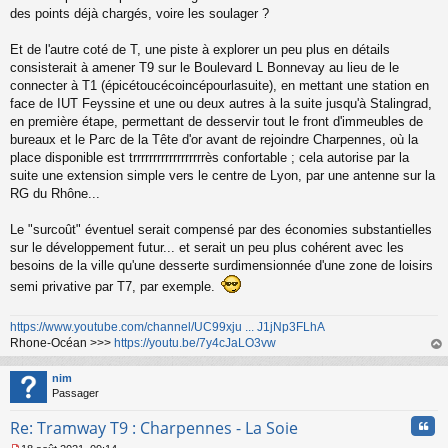
des points déjà chargés, voire les soulager ?
Et de l'autre coté de T, une piste à explorer un peu plus en détails
consisterait à amener T9 sur le Boulevard L Bonnevay au lieu de le
connecter à T1 (épicétoucécoincépourlasuite), en mettant une station en
face de IUT Feyssine et une ou deux autres à la suite jusqu'à Stalingrad,
en première étape, permettant de desservir tout le front d'immeubles de
bureaux et le Parc de la Tête d'or avant de rejoindre Charpennes, où la
place disponible est trrrrrrrrrrrrrrrrrrès confortable ; cela autorise par la
suite une extension simple vers le centre de Lyon, par une antenne sur la
RG du Rhône...
Le "surcoût" éventuel serait compensé par des économies substantielles
sur le développement futur... et serait un peu plus cohérent avec les
besoins de la ville qu'une desserte surdimensionnée d'une zone de loisirs
semi privative par T7, par exemple.
https://www.youtube.com/channel/UC99xju ... J1jNp3FLhA
Rhone-Océan >>>
https://youtu.be/7y4cJaLO3vw
au
t
nim
Passager
Cita
Re: Tramway T9 : Charpennes - La Soie