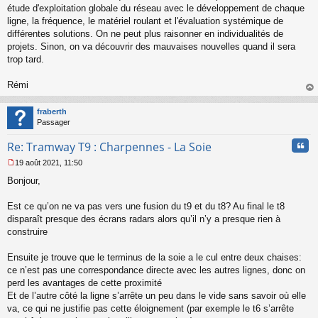
étude d'exploitation globale du réseau avec le développement de chaque
ligne, la fréquence, le matériel roulant et l'évaluation systémique de
différentes solutions. On ne peut plus raisonner en individualités de
projets. Sinon, on va découvrir des mauvaises nouvelles quand il sera
trop tard.
Rémi
au
t
fraberth
Passager
Cita
Re: Tramway T9 : Charpennes - La Soie
19 août 2021, 11:50
M
Bonjour,
e
s
s
Est ce qu’on ne va pas vers une fusion du t9 et du t8? Au final le t8
a
disparaît presque des écrans radars alors qu’il n’y a presque rien à
g
construire
e
n
o
Ensuite je trouve que le terminus de la soie a le cul entre deux chaises:
n
ce n’est pas une correspondance directe avec les autres lignes, donc on
l
perd les avantages de cette proximité
u
Et de l’autre côté la ligne s’arrête un peu dans le vide sans savoir où elle
va, ce qui ne justifie pas cette éloignement (par exemple le t6 s’arrête