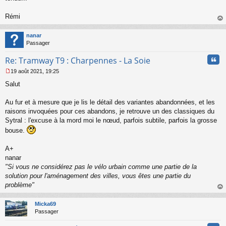
Rémi
au
t
nanar
Passager
Cita
Re: Tramway T9 : Charpennes - La Soie
19 août 2021, 19:25
M
Salut
e
s
s
Au fur et à mesure que je lis le détail des variantes abandonnées, et les
a
raisons invoquées pour ces abandons, je retrouve un des classiques du
g
Sytral : l'excuse à la mord moi le nœud, parfois subtile, parfois la grosse
e
bouse.
n
o
n
A+
l
nanar
u
"Si vous ne considérez pas le vélo urbain comme une partie de la
solution pour l'aménagement des villes, vous êtes une partie du
problème"
au
t
Micka69
Passager