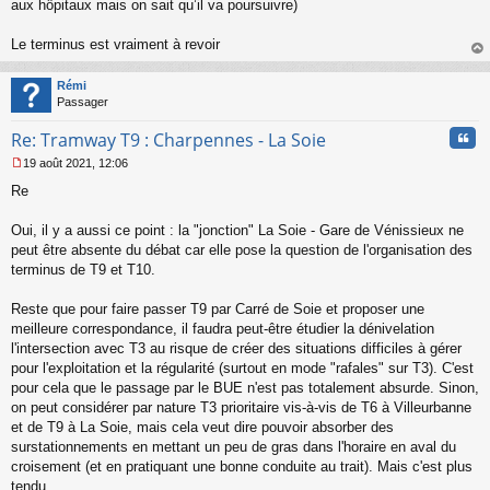
aux hôpitaux mais on sait qu’il va poursuivre)
Le terminus est vraiment à revoir
au
t
Rémi
Passager
Cita
Re: Tramway T9 : Charpennes - La Soie
19 août 2021, 12:06
M
Re
e
s
s
Oui, il y a aussi ce point : la "jonction" La Soie - Gare de Vénissieux ne
a
peut être absente du débat car elle pose la question de l'organisation des
g
terminus de T9 et T10.
e
n
o
Reste que pour faire passer T9 par Carré de Soie et proposer une
n
meilleure correspondance, il faudra peut-être étudier la dénivelation
l
l'intersection avec T3 au risque de créer des situations difficiles à gérer
u
pour l'exploitation et la régularité (surtout en mode "rafales" sur T3). C'est
pour cela que le passage par le BUE n'est pas totalement absurde. Sinon,
on peut considérer par nature T3 prioritaire vis-à-vis de T6 à Villeurbanne
et de T9 à La Soie, mais cela veut dire pouvoir absorber des
surstationnements en mettant un peu de gras dans l'horaire en aval du
croisement (et en pratiquant une bonne conduite au trait). Mais c'est plus
tendu...