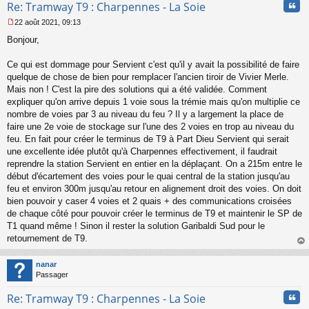
Cita
Re: Tramway T9 : Charpennes - La Soie
22 août 2021, 09:13
M
Bonjour,
e
s
s
Ce qui est dommage pour Servient c'est qu'il y avait la possibilité de faire
a
quelque de chose de bien pour remplacer l'ancien tiroir de Vivier Merle.
g
Mais non ! C'est la pire des solutions qui a été validée. Comment
e
expliquer qu'on arrive depuis 1 voie sous la trémie mais qu'on multiplie ce
n
o
nombre de voies par 3 au niveau du feu ? Il y a largement la place de
n
faire une 2e voie de stockage sur l'une des 2 voies en trop au niveau du
l
feu. En fait pour créer le terminus de T9 à Part Dieu Servient qui serait
u
une excellente idée plutôt qu'à Charpennes effectivement, il faudrait
reprendre la station Servient en entier en la déplaçant. On a 215m entre le
début d'écartement des voies pour le quai central de la station jusqu'au
feu et environ 300m jusqu'au retour en alignement droit des voies. On doit
bien pouvoir y caser 4 voies et 2 quais + des communications croisées
de chaque côté pour pouvoir créer le terminus de T9 et maintenir le SP de
T1 quand même ! Sinon il rester la solution Garibaldi Sud pour le
retournement de T9.
au
t
nanar
Passager
Cita
Re: Tramway T9 : Charpennes - La Soie