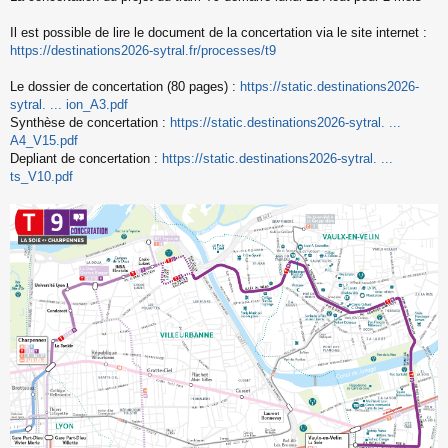
s
s
Il est possible de lire le document de la concertation via le site internet :
a
https://destinations2026-sytral.fr/processes/t9
g
e
Le dossier de concertation (80 pages) :
https://static.destinations2026-
n
o
sytral. ... ion_A3.pdf
n
Synthèse de concertation :
https://static.destinations2026-sytral. ...
l
A4_V15.pdf
u
Depliant de concertation :
https://static.destinations2026-sytral. ...
ts_V10.pdf