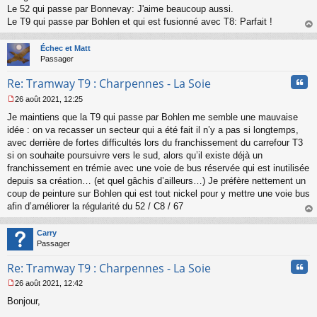
n
Le 52 qui passe par Bonnevay: J'aime beaucoup aussi.
l
Le T9 qui passe par Bohlen et qui est fusionné avec T8: Parfait !
u
au
t
Échec et Matt
Passager
Cita
Re: Tramway T9 : Charpennes - La Soie
26 août 2021, 12:25
M
Je maintiens que la T9 qui passe par Bohlen me semble une mauvaise
e
s
idée : on va recasser un secteur qui a été fait il n’y a pas si longtemps,
s
avec derrière de fortes difficultés lors du franchissement du carrefour T3
a
si on souhaite poursuivre vers le sud, alors qu’il existe déjà un
g
franchissement en trémie avec une voie de bus réservée qui est inutilisée
e
depuis sa création… (et quel gâchis d’ailleurs…) Je préfère nettement un
n
o
coup de peinture sur Bohlen qui est tout nickel pour y mettre une voie bus
n
afin d’améliorer la régularité du 52 / C8 / 67
l
au
u
t
Carry
Passager
Cita
Re: Tramway T9 : Charpennes - La Soie
26 août 2021, 12:42
M
Bonjour,
e
s