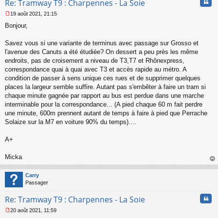
Cita
Re: Tramway T9 : Charpennes - La Soie
19 août 2021, 21:15
M
Bonjour,
e
s
s
Savez vous si une variante de terminus avec passage sur Grosso et
a
l'avenue des Canuts a été étudiée? On dessert a peu près les même
g
endroits, pas de croisement a niveau de T3,T7 et Rhônexpress,
e
correspondance quai à quai avec T3 et accès rapide au métro. A
n
o
condition de passer à sens unique ces rues et de supprimer quelques
n
places la largeur semble suffire. Autant pas s'embêter à faire un tram si
l
chaque minute gagnée par rapport au bus est perdue dans une marche
u
interminable pour la correspondance... (A pied chaque 60 m fait perdre
une minute, 600m prennent autant de temps à faire à pied que Perrache
Solaize sur la M7 en voiture 90% du temps)....
A+
Micka
au
t
Carry
Passager
Cita
Re: Tramway T9 : Charpennes - La Soie
20 août 2021, 11:59
M