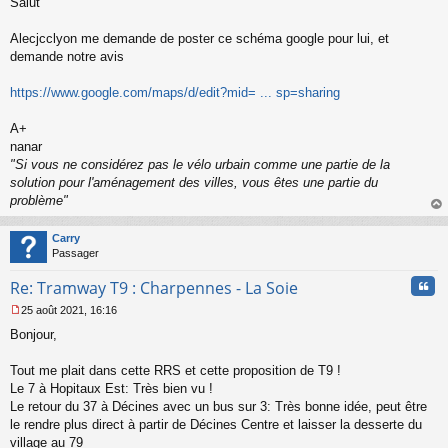
Salut
e
s
s
Alecjcclyon me demande de poster ce schéma google pour lui, et
a
demande notre avis
g
e
https://www.google.com/maps/d/edit?mid= ... sp=sharing
n
o
n
A+
l
nanar
u
"Si vous ne considérez pas le vélo urbain comme une partie de la
solution pour l'aménagement des villes, vous êtes une partie du
problème"
au
t
Carry
Passager
Cita
Re: Tramway T9 : Charpennes - La Soie
25 août 2021, 16:16
M
Bonjour,
e
s
s
Tout me plait dans cette RRS et cette proposition de T9 !
a
Le 7 à Hopitaux Est: Très bien vu !
g
Le retour du 37 à Décines avec un bus sur 3: Très bonne idée, peut être
e
le rendre plus direct à partir de Décines Centre et laisser la desserte du
n
o
village au 79