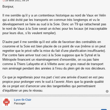
18 août 2021, 09:14
M
Bonjour,
e
s
s
Il me semble qu’il y a un contentieux historique au nord de Vaux en Velin
a
qui a été évité par les transports en commun très longtemps et vu le
g
développement se faire au sud à la Soie. Donc un T9 qui rattacherait pas
e
le nord de Vaux à la Soie serait un échec pour les locaux (et inacceptable
n
o
pour leurs élus, s’ils veulent rempiler).
n
l
D’autre part il me semble qu’il est utile de favoriser des centralités en
u
couronne et la Soie est bien placée de ce point de vue (même si on peut
regretter que le privé rafle la mise du fait d’une planification insuffisante).
Par contre faire arriver tout ceci à la Soie suppose que le Sytral et la
Métropole financent un réaménagement d’ensemble, on va pas faire
comme à Thiers Lafayette et à Villette avec un gros nœud de transport
non aménagé pendant des années à l‘insu du plein gré de nos décideurs.
Ce que je regretterais pour ma part c’est une arrivée d’ouest en est peu
propice pour prolonger vers le sud à l’avenir. Alors que la grande qualité
de ce projet est d’amorcer une des tangentielles qui permettraient
d’équilibrer un peu le réseau.
au
t
Lyon-St-Clair
Passager