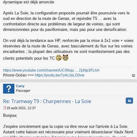
dynamique est déjà amorcée
u
Après La Soie, la configuration proposée pourrait être poursuivie vers le
sud en direction de la route de Genas, et rejoindre T5 ... avec la
confrontation directe aux problèmes de largeur de voiries, qui sont
dimensionnées pour du pavillonnaire, mais pas pour une densification.
On voit déjà la tendance aux HP, renforcée par la mise à 2x1 voie + voies
réservées de la route de Genas, avec basculement du flux sur les voiries
encadrantes ; la plupart des utilisateurs ne sont manifestement pas des
clients potentiels pour les TC
https://www.youtube.com/channel/UC99xju ... J1jNp3FLhA
Rhone-Océan >>>
https://youtu.be/7y4cJaLO3vw
au
t
Carry
Passager
Cita
Re: Tramway T9 : Charpennes - La Soie
18 août 2021, 12:37
M
Bonjour,
e
s
s
J'espère sincèrement que la copie va être revue sur l'arrivée à La Soie.
a
Autant cette liaison est nécessaire pour vraiment désenclaver Vaulx Nord
g