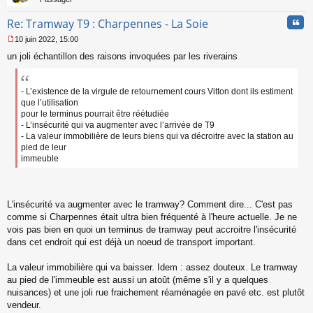
Cita
Re: Tramway T9 : Charpennes - La Soie
10 juin 2022, 15:00
M
un joli échantillon des raisons invoquées par les riverains
e
s
s
a
- L’existence de la virgule de retournement cours Vitton dont ils estiment
g
que l’utilisation
e
pour le terminus pourrait être réétudiée
n
- L’insécurité qui va augmenter avec l’arrivée de T9
o
- La valeur immobilière de leurs biens qui va décroitre avec la station au
n
pied de leur
l
immeuble
u
L'insécurité va augmenter avec le tramway? Comment dire... C'est pas
comme si Charpennes était ultra bien fréquenté à l'heure actuelle. Je ne
vois pas bien en quoi un terminus de tramway peut accroitre l'insécurité
dans cet endroit qui est déjà un noeud de transport important.
La valeur immobilière qui va baisser. Idem : assez douteux. Le tramway
au pied de l'immeuble est aussi un atoût (même s'il y a quelques
nuisances) et une joli rue fraichement réaménagée en pavé etc. est plutôt
vendeur.