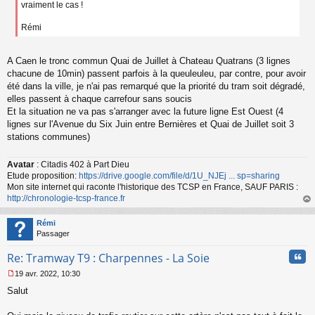
vraiment le cas !
u
Rémi
A Caen le tronc commun Quai de Juillet à Chateau Quatrans (3 lignes
chacune de 10min) passent parfois à la queuleuleu, par contre, pour avoir
été dans la ville, je n'ai pas remarqué que la priorité du tram soit dégradé,
elles passent à chaque carrefour sans soucis
Et la situation ne va pas s'arranger avec la future ligne Est Ouest (4
lignes sur l'Avenue du Six Juin entre Bernières et Quai de Juillet soit 3
stations communes)
Avatar
: Citadis 402 à Part Dieu
Etude proposition:
https://drive.google.com/file/d/1U_NJEj ... sp=sharing
Mon site internet qui raconte l'historique des TCSP en France, SAUF PARIS :
http://chronologie-tcsp-france.fr
au
t
Rémi
Passager
Cita
Re: Tramway T9 : Charpennes - La Soie
19 avr. 2022, 10:30
M
Salut
e
s
s