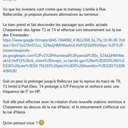
s
s
Vu que les riverains sont contre que le tramway s'arrête à Rue
a
Bellecombe, je propose plusieurs alternatives au terminus :
g
e
Le tram prend et fait descendre les passager aux arrêts actuels
n
o
Charpennes des lignes T1 et T4 et effectue son retournement sur la rue
n
des Emeraudes :
l
https://www.google.fr/maps/@45.7694092,4.8612358,3a,75y,19.9h,90.7t/d
u
ata=!3m7!1e1!3m5!1su_5Z4a1jHMrWwukULHxlFQ!2e0!6shttps:%2F%2F
streetviewpixels-
pa.googleapis.com%2Fv1%2Fthumbnail%3Fpanoid%3Du_5Z4a1jHMrWw
ukULHxlFQ%26cb_client%3Dmaps_sv.tactile.gps%26w%3D203%26h%3
D100%26yaw%3D18.791193%26pitch%3D0%26thumbfov%3D100!7i1638
4!8i8192
Soit on peut la prolonger jusqu'à Bellecour par la reprise du tracé de T8,
T1 limité à Part-Dieu, T4 prolongé à IUT-Fessyne et renforcé avec une
fréquence de 5'' en HP.
Soit elle peut effectuer avec la création d'une nouvelle stations terminus à
Charpennes au dessus de la rue d'Hanoi, et le retournement s'effectue sur
la rue d'Hanoi.
Qu'en pensez-vous ?