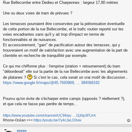
Rue Bellecombe entre Dedieu et Charpennes : largeur 17,80 mètres
e
n
o
Une ou deux voies de tram de prévues ?
n
l
Les terrasses pourraient être conservées par la piétonisation éventuelle
u
de cette portion de la rue Bellecombe, et le trafic routier reporté sur les
voies encadrantes sans qu'il y ait trop d'impact en terme de
fonctionnalités et de nuisances.
Et accessoirement, "gain" de pacification autour des terrasses, qui y
trouveraient un motif de satisfaction avec une augmentation de la part de
clientèle en recherche de tranquillité par exemple.
Ce qui me chiffonne plus : l'emprise (station + retournement) du tram
"déborderait" elle sur la partie de la rue Bellecombe avec les alignements
de platanes ?
Si c'est le cas, cela serait un vrai motif de discussion...
https://www.google.fr/maps/@45.7693969, ... 384!8i8192
Pourvu qu'on évite de s'écharper entre camps (opposés ? réellement ?),
et que cela ne fasse pas perdre de temps...
https://www.youtube.com/channel/UC99xju ... J1jNp3FLhA
Rhone-Océan >>>
https://youtu.be/7y4cJaLO3vw
au
t
xouxo