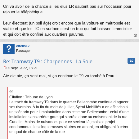
s
s
On va avoir de la chance si les élus LR sautent pas sur l’occasion pour
a
rejouer le téléphérique.
g
e
Leur électorat (un poil âgé) croit encore que la voiture en métropole est
n
o
viable et que les TC en surface c’est un truc qui fait baisser l’immobilier
n
et qui doit être confiné aux quartiers pauvres.
l
au
u
t
citelis12
Passager
Cita
Re: Tramway T9 : Charpennes - La Soie
05 sept. 2022, 18:29
M
Aie aie aie, ça sent mal, si ça continue le T9 va tombé à l'eau !
e
s
s
a
g
Citation : Tribune de Lyon
e
Le tracé du tramway T9 dans le quartier Bellecombe continue d’agacer
n
ses riverains. À la fin du mois de juillet, Sytral Mobilités a en effet choisi
o
un scénario pour l’implantation dans cette rue Bellecombe : celui d’une
n
installation sans arrière-gare qui s’arrête donc au croisement de la rue
l
Curtelin. Moins de nuisances pour ce secteur-là, mais ce projet
u
condamnerait les cinq terrasses situées en amont, en obligeant à créer
un quai de chaque côté de la rue.