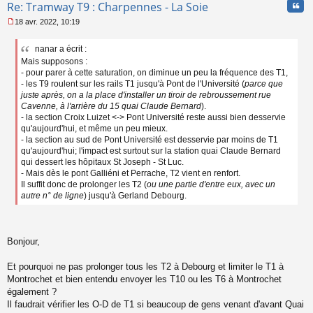
Cita
Re: Tramway T9 : Charpennes - La Soie
18 avr. 2022, 10:19
M
e
nanar a écrit :
s
Mais supposons :
s
a
- pour parer à cette saturation, on diminue un peu la fréquence des T1,
g
- les T9 roulent sur les rails T1 jusqu'à Pont de l'Université (
parce que
e
juste après, on a la place d'installer un tiroir de rebroussement rue
n
Cavenne, à l'arrière du 15 quai Claude Bernard
).
o
- la section Croix Luizet <-> Pont Université reste aussi bien desservie
n
qu'aujourd'hui, et même un peu mieux.
l
- la section au sud de Pont Université est desservie par moins de T1
u
qu'aujourd'hui; l'impact est surtout sur la station quai Claude Bernard
qui dessert les hôpitaux St Joseph - St Luc.
- Mais dès le pont Galliéni et Perrache, T2 vient en renfort.
Il suffit donc de prolonger les T2 (
ou une partie d'entre eux, avec un
autre n° de ligne
) jusqu'à Gerland Debourg.
Bonjour,
Et pourquoi ne pas prolonger tous les T2 à Debourg et limiter le T1 à
Montrochet et bien entendu envoyer les T10 ou les T6 à Montrochet
également ?
Il faudrait vérifier les O-D de T1 si beaucoup de gens venant d'avant Quai