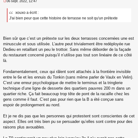
06 sept. 2022, 12:47
M
e
xouxo a écrit :
s
J'ai bien peur que cette histoire de terrasse ne soit qu'un prétexte
s
a
g
e
n
Bien sûr que c’est un prétexte sur les deux terrasses concernées une est
o
minuscule et sous utilisée. L’autre peut trivialement être redéployée rue
n
Dedieu en retaillant un peu le trottoir. Sans même déborder de la façade
l
du restaurant concerné puisqu’il n’utilise pas tout son linéaire de ce côté
u
là.
Fondamentalement, ceux qui râlent sont attachés à la frontière invisible
entre le 6e et les ennuis du Tonkin (sans même parler de Vaulx en Velin).
C’est une erreur psychologique de mettre le terminus et la tringlerie
technique d’une ligne de desserte des quartiers pauvres 200 m dans un
quartier riche. Ça fait beaucoup trop tête de pont de la racaille chez les
gens comme il faut. C’est pas pour rien que la B a été conçue sans
espoir de prolongement au nord.
Et je ne dis pas que les personnes qui protestent sont conscientes de cet
aspect. Elles ont très bien pu se persuader qu’elles sont contre pour des
raisons plus avouables.