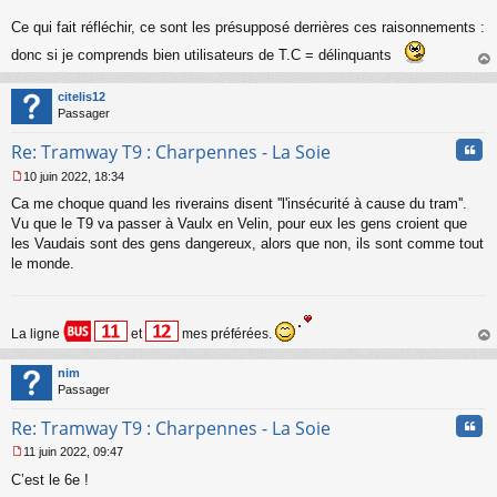
Ce qui fait réfléchir, ce sont les présupposé derrières ces raisonnements :
donc si je comprends bien utilisateurs de T.C = délinquants
au
t
citelis12
Passager
Cita
Re: Tramway T9 : Charpennes - La Soie
10 juin 2022, 18:34
M
Ca me choque quand les riverains disent ''l'insécurité à cause du tram''.
e
s
Vu que le T9 va passer à Vaulx en Velin, pour eux les gens croient que
s
les Vaudais sont des gens dangereux, alors que non, ils sont comme tout
a
le monde.
g
e
n
o
La ligne
et
mes préférées.
n
au
l
t
u
nim
Passager
Cita
Re: Tramway T9 : Charpennes - La Soie
11 juin 2022, 09:47
M
C’est le 6e !
e