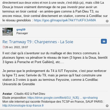
, mais côté La
directement aux deux voies et non à une seule, c'est déjà ça)
Doua je trouve vraiment dommage de ne pas investir pour avoir un
terminus en tiroir central - en arrière-gare comme à Part-Dieu T3, ou
encore mieux, tiroir central directement en station, comme à Condillac sur
le réseau grenoblois :
https://goo.gl/maps/qwk7AkYYsKFVJrAMA
au
t
greg59
Passager
Cita
Re: Tramway T9 : Charpennes - La Soie
26 oct. 2022, 19:07
M
Il est clair qu'à s'aventurer sur du maillage et des troncs communs à
e
s
plusieurs lignes va pénaliser le réseau de tram (3 lignes à la Doua, bientôt
s
3 lignes à Perrache et Pont Gallièni), etc....
a
g
Je pense que le prolongement du T4 à IUT Feyssine, c'est pour renforcer
e
la ligne T1 avec l'arrivée du T9, mais je pense qu'il faut construire une
n
o
station à 3 voies à quais au terminus Feyssine, comme à Condillac
n
Université de Grenoble
l
u
Avatar
: Citadis 402 à Part Dieu
Etude proposition:
https://drive.google.com/file/d/1U_NJEj ... sp=sharing
Mon site internet qui raconte l'historique des TCSP en France, SAUF PARIS :
http://chronologie-tcsp-france.fr
au