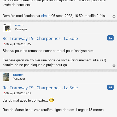
Le T9 continuerait un peu plus loin jusqu’au 3e il n’y aurait pas cette
levée de boucliers.
Dernière modification par
nim
le 06 sept. 2022, 16:50, modifié 2 fois.
au
t
xouxo
Passager
Cita
Re: Tramway T9 : Charpennes - La Soie
06 sept. 2022, 13:22
M
Bien vu pour les terrasses nanar et merci pour l'analyse nim.
e
s
s
J'espère qu'on va trouver une porte de sortie (retournement ailleurs?)
a
histoire de ne pas bloquer le projet pour ça.
g
au
e
t
n
BBArchi
o
Passager
n
Cita
l
Re: Tramway T9 : Charpennes - La Soie
u
06 sept. 2022, 14:14
M
J'ai du mal avec le contexte...
e
s
s
Rue de Marseille : 1 voie routière, ligne de tram. Largeur 13 mètres
a
g