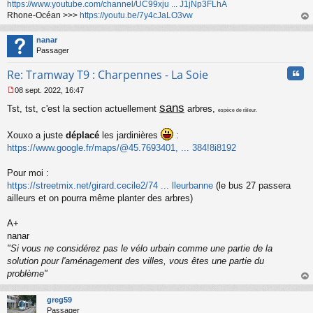
https://www.youtube.com/channel/UC99xju ... J1jNp3FLhA
Rhone-Océan >>>
https://youtu.be/7y4cJaLO3vw
au
t
nanar
Passager
Cita
Re: Tramway T9 : Charpennes - La Soie
08 sept. 2022, 16:47
M
sans
Tst, tst, c'est la section actuellement
arbres,
e
espèce de râleur.
s
s
Xouxo a juste
déplacé
les jardinières
:
a
https://www.google.fr/maps/@45.7693401, ... 384!8i8192
g
e
n
Pour moi :
o
https://streetmix.net/girard.cecile2/74 ... lleurbanne
(le bus 27 passera
n
ailleurs et on pourra même planter des arbres)
l
u
A+
nanar
"Si vous ne considérez pas le vélo urbain comme une partie de la
solution pour l'aménagement des villes, vous êtes une partie du
problème"
au
t
greg59
Passager