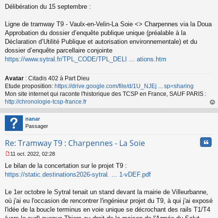
Délibération du 15 septembre :
e
s
s
Ligne de tramway T9 - Vaulx-en-Velin-La Soie <> Charpennes via la Doua
a
Approbation du dossier d’enquête publique unique (préalable à la
g
Déclaration d’Utilité Publique et autorisation environnementale) et du
e
dossier d’enquête parcellaire conjointe
n
o
https://www.sytral.fr/TPL_CODE/TPL_DELI ... ations.htm
n
l
Avatar
: Citadis 402 à Part Dieu
u
Etude proposition:
https://drive.google.com/file/d/1U_NJEj ... sp=sharing
Mon site internet qui raconte l'historique des TCSP en France, SAUF PARIS :
http://chronologie-tcsp-france.fr
au
t
nanar
Passager
Cita
Re: Tramway T9 : Charpennes - La Soie
11 oct. 2022, 02:28
M
Le bilan de la concertation sur le projet T9 :
e
s
https://static.destinations2026-sytral. ... 1-vDEF.pdf
s
a
Le 1er octobre le Sytral tenait un stand devant la mairie de Villeurbanne,
g
où j'ai eu l'occasion de rencontrer l'ingénieur projet du T9, à qui j'ai exposé
e
l'idée de la boucle terminus en voie unique se décrochant des rails T1/T4
n
o