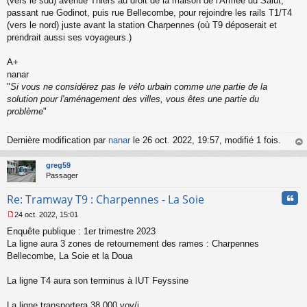
(vers le sud) avenue Thiers au droit de la maison de l'Armée du Salut,
n
passant rue Godinot, puis rue Bellecombe, pour rejoindre les rails T1/T4
l
(vers le nord) juste avant la station Charpennes (où T9 déposerait et
u
prendrait aussi ses voyageurs.)
A+
nanar
"
Si vous ne considérez pas le vélo urbain comme une partie de la
solution pour l'aménagement des villes, vous êtes une partie du
problème
"
Dernière modification par
nanar
le 26 oct. 2022, 19:57, modifié 1 fois.
au
t
greg59
Passager
Cita
Re: Tramway T9 : Charpennes - La Soie
24 oct. 2022, 15:01
M
Enquête publique : 1er trimestre 2023
e
s
La ligne aura 3 zones de retournement des rames : Charpennes
s
Bellecombe, La Soie et la Doua
a
g
La ligne T4 aura son terminus à IUT Feyssine
e
n
o
La ligne transportera 38 000 voy/j