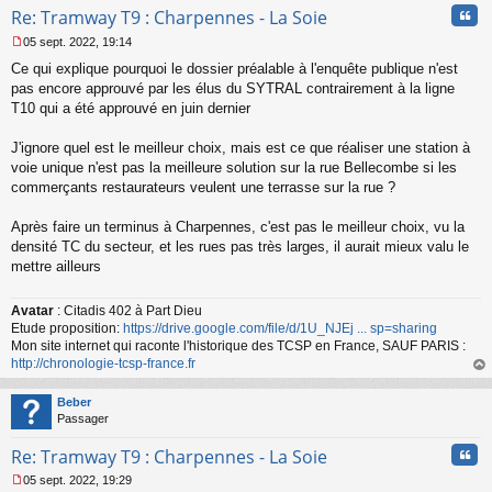
Cita
Re: Tramway T9 : Charpennes - La Soie
05 sept. 2022, 19:14
M
Ce qui explique pourquoi le dossier préalable à l'enquête publique n'est
e
s
pas encore approuvé par les élus du SYTRAL contrairement à la ligne
s
T10 qui a été approuvé en juin dernier
a
g
J'ignore quel est le meilleur choix, mais est ce que réaliser une station à
e
voie unique n'est pas la meilleure solution sur la rue Bellecombe si les
n
o
commerçants restaurateurs veulent une terrasse sur la rue ?
n
l
Après faire un terminus à Charpennes, c'est pas le meilleur choix, vu la
u
densité TC du secteur, et les rues pas très larges, il aurait mieux valu le
mettre ailleurs
Avatar
: Citadis 402 à Part Dieu
Etude proposition:
https://drive.google.com/file/d/1U_NJEj ... sp=sharing
Mon site internet qui raconte l'historique des TCSP en France, SAUF PARIS :
http://chronologie-tcsp-france.fr
au
t
Beber
Passager
Cita
Re: Tramway T9 : Charpennes - La Soie
05 sept. 2022, 19:29