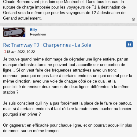
Claude Bernard vont plus loin que Montrochet. Dans tous les cas, la
rupture de charge imposée pour les voyageurs de T1 à destination de
Gerland sera la même que pour les voyageurs de T2 à destination de
Gerland actuellement.
au
t
Billy
Régulateur
Cita
Re: Tramway T9 : Charpennes - La Soie
18 avr. 2022, 10:22
M
Je trouve quand même dommage de dégrader une ligne entière, par un
e
s
manque d'infrastructures ne pouvant tout accueillir sur une portion de
s
ligne... Si on veut faire des fréquences attractives avec un tronc
a
commun, pourquoi ne pas faire à certains endroits un quai central pour la
g
même direction, avec une voie de chaque côté de ce quai, et la
e
possibilité de remiser deux rames de deux lignes différentes à la même
n
o
station ?
n
l
Je suis conscient qu'il n'y a pas forcément la place de le faire de partout,
u
mais si à certains endroits il faut réduire la route sans toucher au foncier :
pourquoi s'en priver ?
On gagnerait en efficacité pour chaque ligne, et on pourrait accueillir plus
de rames sur un même tronçon.