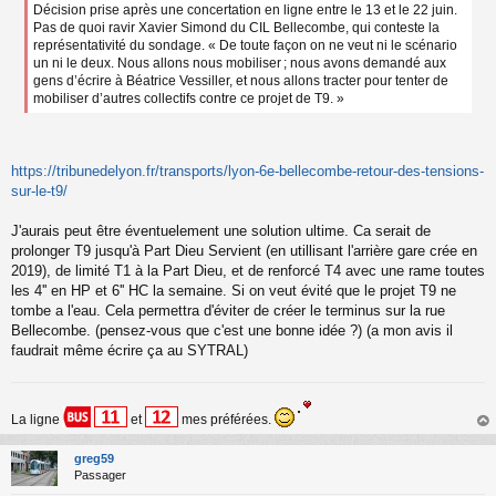
Décision prise après une concertation en ligne entre le 13 et le 22 juin.
Pas de quoi ravir Xavier Simond du CIL Bellecombe, qui conteste la
représentativité du sondage. « De toute façon on ne veut ni le scénario
un ni le deux. Nous allons nous mobiliser ; nous avons demandé aux
gens d’écrire à Béatrice Vessiller, et nous allons tracter pour tenter de
mobiliser d’autres collectifs contre ce projet de T9. »
https://tribunedelyon.fr/transports/lyon-6e-bellecombe-retour-des-tensions-
sur-le-t9/
J'aurais peut être éventuelement une solution ultime. Ca serait de
prolonger T9 jusqu'à Part Dieu Servient (en utillisant l'arrière gare crée en
2019), de limité T1 à la Part Dieu, et de renforcé T4 avec une rame toutes
les 4'' en HP et 6'' HC la semaine. Si on veut évité que le projet T9 ne
tombe a l'eau. Cela permettra d'éviter de créer le terminus sur la rue
Bellecombe. (pensez-vous que c'est une bonne idée ?) (a mon avis il
faudrait même écrire ça au SYTRAL)
La ligne
et
mes préférées.
au
t
greg59
Passager