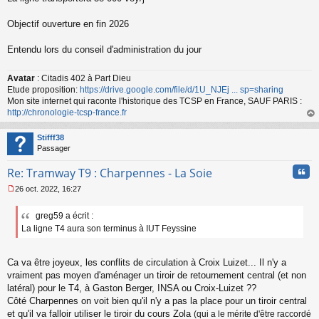
n
l
Objectif ouverture en fin 2026
u
Entendu lors du conseil d'administration du jour
Avatar
: Citadis 402 à Part Dieu
Etude proposition:
https://drive.google.com/file/d/1U_NJEj ... sp=sharing
Mon site internet qui raconte l'historique des TCSP en France, SAUF PARIS :
http://chronologie-tcsp-france.fr
au
t
Stifff38
Passager
Cita
Re: Tramway T9 : Charpennes - La Soie
26 oct. 2022, 16:27
M
e
greg59 a écrit :
s
La ligne T4 aura son terminus à IUT Feyssine
s
a
g
e
Ca va être joyeux, les conflits de circulation à Croix Luizet... Il n'y a
n
vraiment pas moyen d'aménager un tiroir de retournement central (et non
o
latéral) pour le T4, à Gaston Berger, INSA ou Croix-Luizet ??
n
Côté Charpennes on voit bien qu'il n'y a pas la place pour un tiroir central
l
et qu'il va falloir utiliser le tiroir du cours Zola
(qui a le mérite d'être raccordé
u