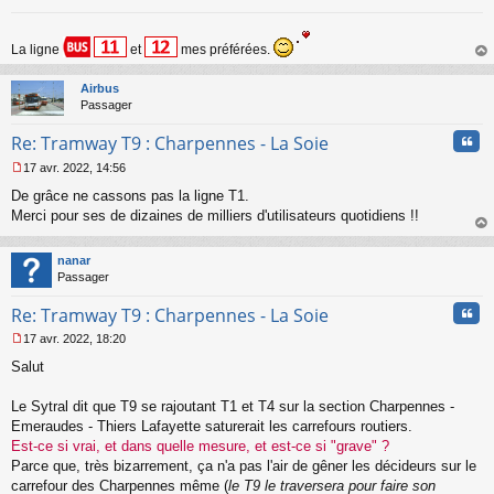
La ligne
et
mes préférées.
au
t
Airbus
Passager
Cita
Re: Tramway T9 : Charpennes - La Soie
17 avr. 2022, 14:56
M
De grâce ne cassons pas la ligne T1.
e
s
Merci pour ses de dizaines de milliers d'utilisateurs quotidiens !!
s
au
a
t
nanar
g
Passager
e
n
Cita
Re: Tramway T9 : Charpennes - La Soie
o
n
17 avr. 2022, 18:20
l
M
u
Salut
e
s
s
Le Sytral dit que T9 se rajoutant T1 et T4 sur la section Charpennes -
a
Emeraudes - Thiers Lafayette saturerait les carrefours routiers.
g
Est-ce si vrai, et dans quelle mesure, et est-ce si "grave" ?
e
Parce que, très bizarrement, ça n'a pas l'air de gêner les décideurs sur le
n
o
carrefour des Charpennes même (
le T9 le traversera pour faire son