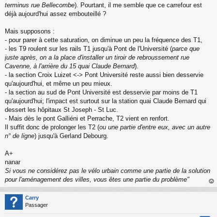
n
terminus rue Bellecombe
). Pourtant, il me semble que ce carrefour est
l
déjà aujourd'hui assez embouteillé ?
u
Mais supposons :
- pour parer à cette saturation, on diminue un peu la fréquence des T1,
- les T9 roulent sur les rails T1 jusqu'à Pont de l'Université (
parce que
juste après, on a la place d'installer un tiroir de rebroussement rue
Cavenne, à l'arrière du 15 quai Claude Bernard
).
- la section Croix Luizet <-> Pont Université reste aussi bien desservie
qu'aujourd'hui, et même un peu mieux.
- la section au sud de Pont Université est desservie par moins de T1
qu'aujourd'hui; l'impact est surtout sur la station quai Claude Bernard qui
dessert les hôpitaux St Joseph - St Luc.
- Mais dès le pont Galliéni et Perrache, T2 vient en renfort.
Il suffit donc de prolonger les T2 (
ou une partie d'entre eux, avec un autre
n° de ligne
) jusqu'à Gerland Debourg.
A+
nanar
Si vous ne considérez pas le vélo urbain comme une partie de la solution
pour l'aménagement des villes, vous êtes une partie du problème"
au
t
Carry
Passager