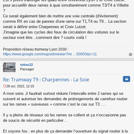
e
s
pour accueillir deux rames à quai simultanément comme T3/T4 à Villette
s
?
a
Ce serait également bien de mettre une voie centrale (d'évitement)
g
comme RX en cas de pannes d'une rame sur T1,T4 ou T9... La section
e
serait à définir entre Charpennes et Croix Luizet.
n
o
J'imagine que les cycles des feux de circulation des voitures sur le
n
secteur vont être...comment dire ? courts voilà !
l
u
Proposition réseau tramway Lyon 2030 :
https://www.google.com/maps/d/viewer?mi ... 00005&z=11
au
t
sebac22
Passager
Cita
Re: Tramway T9 : Charpennes - La Soie
28 oct. 2022, 12:15
M
A mon sens ,il faudrait surtout réduire l’intervalle entre 2 rames qui se
e
s
suivent et autoriser les demandes de prolongements de carrefour routier
s
sur les rames « suiveuses » comme c’est le cas sur T3 ….
a
g
Il y a pleins de réseaux où les rames se collent et ça n’occasionne pas
e
de soucis de sécurité en particulier…
n
o
n
Et soyons fou : en plus de ça demander l’ouverture du signal routier à la