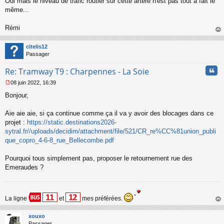
Oui mais le niveau de trafic routier sur cette artère n'est pas tout à fait le
a
même...
g
e
Rémi
n
o
au
n
t
citelis12
l
Passager
u
Cita
Re: Tramway T9 : Charpennes - La Soie
08 juin 2022, 16:39
M
Bonjour,
e
s
s
Aie aie aie, si ça continue comme ça il va y avoir des blocages dans ce
a
projet :
https://static.destinations2026-
g
sytral.fr//uploads/decidim/attachment/file/521/CR_re%CC%81union_publi
e
que_copro_4-6-8_rue_Bellecombe.pdf
n
o
n
Pourquoi tous simplement pas, proposer le retournement rue des
l
Emeraudes ?
u
La ligne
et
mes préférées.
au
t
xouxo
Passager