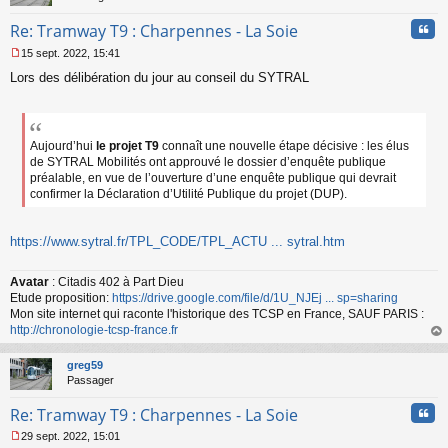
Cita
Re: Tramway T9 : Charpennes - La Soie
15 sept. 2022, 15:41
M
Lors des délibération du jour au conseil du SYTRAL
e
s
s
a
g
Aujourd’hui
le projet T9
connaît une nouvelle étape décisive : les élus
e
de SYTRAL Mobilités ont approuvé le dossier d’enquête publique
n
préalable, en vue de l’ouverture d’une enquête publique qui devrait
o
confirmer la Déclaration d’Utilité Publique du projet (DUP).
n
l
u
https://www.sytral.fr/TPL_CODE/TPL_ACTU ... sytral.htm
Avatar
: Citadis 402 à Part Dieu
Etude proposition:
https://drive.google.com/file/d/1U_NJEj ... sp=sharing
Mon site internet qui raconte l'historique des TCSP en France, SAUF PARIS :
http://chronologie-tcsp-france.fr
au
t
greg59
Passager
Cita
Re: Tramway T9 : Charpennes - La Soie
29 sept. 2022, 15:01
M