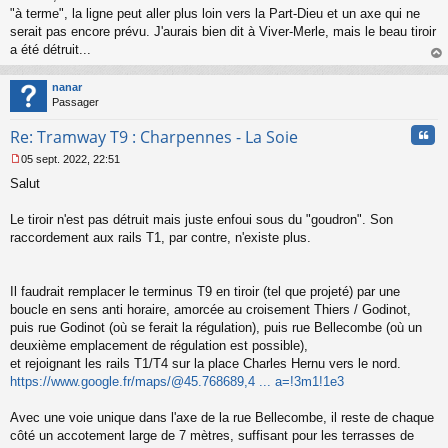
s
"à terme", la ligne peut aller plus loin vers la Part-Dieu et un axe qui ne
s
serait pas encore prévu. J'aurais bien dit à Viver-Merle, mais le beau tiroir
a
a été détruit...
g
au
e
t
n
nanar
o
Passager
n
Cita
l
Re: Tramway T9 : Charpennes - La Soie
u
05 sept. 2022, 22:51
M
Salut
e
s
s
Le tiroir n'est pas détruit mais juste enfoui sous du "goudron". Son
a
raccordement aux rails T1, par contre, n'existe plus.
g
e
n
o
Il faudrait remplacer le terminus T9 en tiroir (tel que projeté) par une
n
boucle en sens anti horaire, amorcée au croisement Thiers / Godinot,
l
puis rue Godinot (où se ferait la régulation), puis rue Bellecombe (où un
u
deuxième emplacement de régulation est possible),
et rejoignant les rails T1/T4 sur la place Charles Hernu vers le nord.
https://www.google.fr/maps/@45.768689,4 ... a=!3m1!1e3
Avec une voie unique dans l'axe de la rue Bellecombe, il reste de chaque
côté un accotement large de 7 mètres, suffisant pour les terrasses de