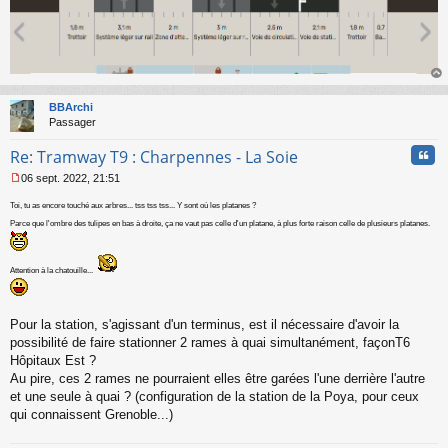
au
t
BBArchi
Passager
Cita
Re: Tramway T9 : Charpennes - La Soie
06 sept. 2022, 21:51
M
e
Toi, tu as encore touché aux arbres... tss tss tss... Y sont où les platanes ?
s
Parce que l'ombre des tulipes en bas à droite, ça ne vaut pas celle d'un platane, à plus forte raison celle de plusieurs platanes.
s
a
g
Attention à la chatouille...
e
n
o
Pour la station, s'agissant d'un terminus, est il nécessaire d'avoir la
n
l
possibilité de faire stationner 2 rames à quai simultanément, façonT6
u
Hôpitaux Est ?
Au pire, ces 2 rames ne pourraient elles être garées l'une derrière l'autre
et une seule à quai ? (configuration de la station de la Poya, pour ceux
qui connaissent Grenoble...)