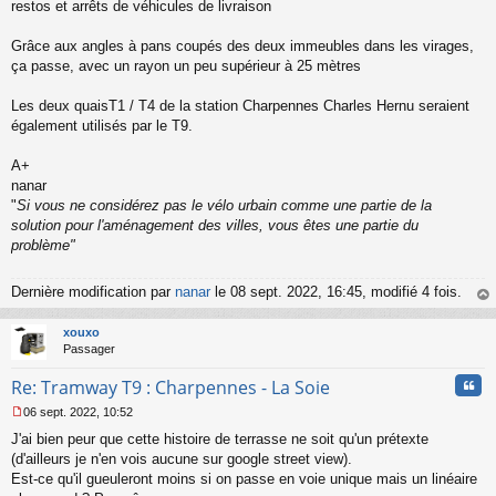
restos et arrêts de véhicules de livraison
Grâce aux angles à pans coupés des deux immeubles dans les virages,
ça passe, avec un rayon un peu supérieur à 25 mètres
Les deux quaisT1 / T4 de la station Charpennes Charles Hernu seraient
également utilisés par le T9.
A+
nanar
"
Si vous ne considérez pas le vélo urbain comme une partie de la
solution pour l'aménagement des villes, vous êtes une partie du
problème"
Dernière modification par
nanar
le 08 sept. 2022, 16:45, modifié 4 fois.
au
t
xouxo
Passager
Cita
Re: Tramway T9 : Charpennes - La Soie
06 sept. 2022, 10:52
M
J'ai bien peur que cette histoire de terrasse ne soit qu'un prétexte
e
s
(d'ailleurs je n'en vois aucune sur google street view).
s
Est-ce qu'il gueuleront moins si on passe en voie unique mais un linéaire
a