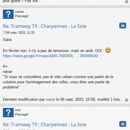
plus grand ? Pas sûr.
g
au
e
t
n
nanar
o
Passager
n
Cita
l
Re: Tramway T9 : Charpennes - La Soie
u
06 sept. 2022, 11:32
M
Salut
e
s
s
En février non, il n'y a pas de terrasses, mais en août, OUI :
a
https://www.google.fr/maps/@45.7693555, ... 384!8i8192
g
e
A+
n
o
nanar
n
"
Si vous ne considérez pas le vélo urbain comme une partie de la
l
solution pour l'aménagement des villes, vous êtes une partie du
u
problème
"
Dernière modification par
nanar
le 06 sept. 2022, 15:58, modifié 1 fois.
au
t
nim
Passager
Cita
Re: Tramway T9 : Charpennes - La Soie