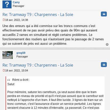
t
Carry
Passager
Cita
Re: Tramway T9 : Charpennes - La Soie
18 avr. 2022, 14:38
M
Une des erreurs qui a été commise sur les troncs communs c'est
e
s
effectivement de ne pas avoir prévu des quais de 90m qui auraient
s
accueillis 2 rames en simultané et réglé certains problèmes. Le
a
fonctionnement des routiers qui n'autorisent pas le passage de 2 rames
g
qui se suivent de près est aussi un problème.
e
au
n
t
o
greg59
n
Passager
l
u
Cita
Re: Tramway T9 : Charpennes - La Soie
18 avr. 2022, 15:04
M
e
Rémi a écrit :
s
Salut
s
a
g
Pour mémoire, saturer les carrefours, ça veut aussi dire que le tram
e
perdra en niveau de priorité et qu'il n'est pas assuré que le carrefour soit
n
nettoyé à l'approche d'un tram. Il faut être lucide. 3 lignes de tram sur un
o
tronc commun, c'est l'assurance d'avoir un service perturbé. Les lignes
n
seraient chacune à 12 minutes d'intervalle, ça passerait. Ce n'est pas
l