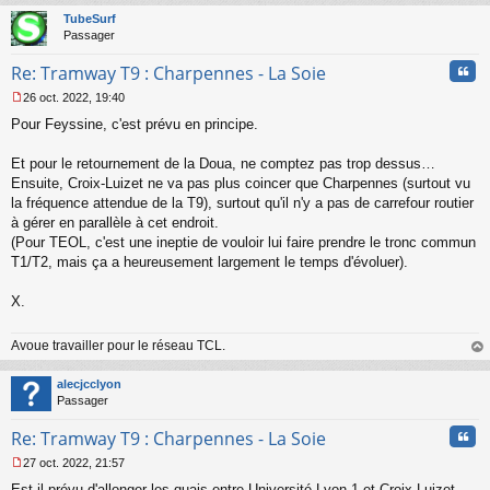
t
TubeSurf
Passager
Cita
Re: Tramway T9 : Charpennes - La Soie
26 oct. 2022, 19:40
M
Pour Feyssine, c'est prévu en principe.
e
s
s
Et pour le retournement de la Doua, ne comptez pas trop dessus…
a
Ensuite, Croix-Luizet ne va pas plus coincer que Charpennes (surtout vu
g
la fréquence attendue de la T9), surtout qu'il n'y a pas de carrefour routier
e
à gérer en parallèle à cet endroit.
n
o
(Pour TEOL, c'est une ineptie de vouloir lui faire prendre le tronc commun
n
T1/T2, mais ça a heureusement largement le temps d'évoluer).
l
u
X.
Avoue travailler pour le réseau TCL.
au
t
alecjcclyon
Passager
Cita
Re: Tramway T9 : Charpennes - La Soie
27 oct. 2022, 21:57
M
Est il prévu d'allonger les quais entre Université Lyon 1 et Croix Luizet