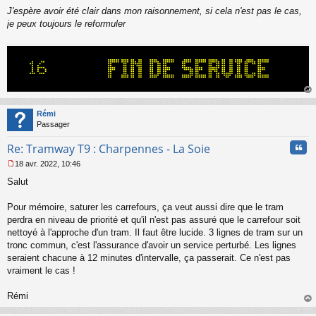
J'espère avoir été clair dans mon raisonnement, si cela n'est pas le cas,
je peux toujours le reformuler
au
t
Rémi
Passager
Cita
Re: Tramway T9 : Charpennes - La Soie
18 avr. 2022, 10:46
M
Salut
e
s
s
Pour mémoire, saturer les carrefours, ça veut aussi dire que le tram
a
perdra en niveau de priorité et qu'il n'est pas assuré que le carrefour soit
g
nettoyé à l'approche d'un tram. Il faut être lucide. 3 lignes de tram sur un
e
tronc commun, c'est l'assurance d'avoir un service perturbé. Les lignes
n
o
seraient chacune à 12 minutes d'intervalle, ça passerait. Ce n'est pas
n
vraiment le cas !
l
u
Rémi
au