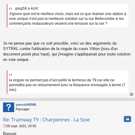
M
e
greg59 a écrit :
s
J'ignore quel est le meilleur choix, mais est ce que réaliser une station à
s
a
voie unique n'est pas la meilleure solution sur la rue Bellecombe si les
g
commerçants restaurateurs veulent une terrasse sur la rue ?
e
n
o
n
Je ne pense pas que ce soit possible, voici un des arguments du
l
SYTRAL contre l'utilisation de la virgule du cours Vitton (issu d'un
u
document posté plus haut), qui j'imagine s'appliquerait pour toute solution
en voie unique.
la virgule ne permet pas d’accueillir le terminus de T9 car elle ne
permettra pas un retournement avec la fréquence envisagée à terme (7
min)
au
t
yanns040586
Passager
Cita
Re: Tramway T9 : Charpennes - La Soie
05 sept. 2022, 20:05
M
Bonsoir,
e