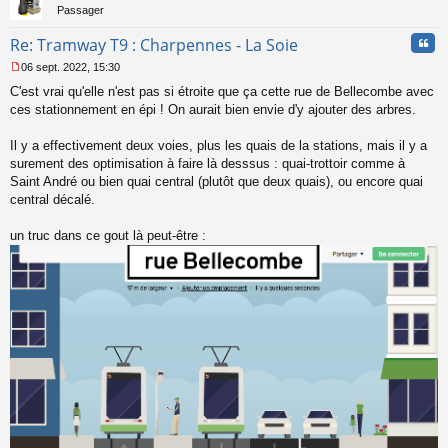
Passager
Cita
Re: Tramway T9 : Charpennes - La Soie
06 sept. 2022, 15:30
M
C'est vrai qu'elle n'est pas si étroite que ça cette rue de Bellecombe avec
e
s
ces stationnement en épi ! On aurait bien envie d'y ajouter des arbres.
s
a
Il y a effectivement deux voies, plus les quais de la stations, mais il y a
g
surement des optimisation à faire là desssus : quai-trottoir comme à
e
Saint André ou bien quai central (plutôt que deux quais), ou encore quai
n
o
central décalé.
n
l
un truc dans ce gout là peut-être :
u